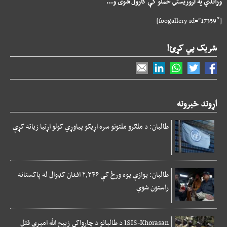
وړاندې په تروریستي حملو کې کارول شوی و…
[foogallery id=”17359″]
شریک یي کړئ!
اړوند خبرونه
طالبان: د ملګرو ملتونو سره اړیکو پیاوړي کولو اړتیا زیاته کړې
طالبان: یوازې یوه ورځ کې ۲,۳۴۶ افغان کډوال له پاکستانه
راستون شوي
ISIS-Khorasan د طالبانو د چارواکي زبیح الله امیری قتل