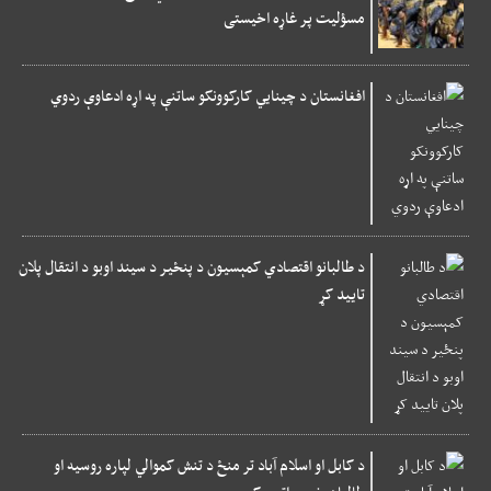
مسؤلیت پر غاړه اخیستی
افغانستان د چینایي کارکوونکو ساتنې په اړه ادعاوې ردوي
د طالبانو اقتصادي کمېسیون د پنځیر د سیند اوبو د انتقال پلان
تایید کړ
د کابل او اسلام آباد تر منځ د تنش کموالي لپاره روسیه او