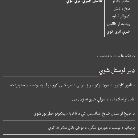
طالبان خبرې اترې کوي
دیدگاه ها بسته شده است
ډېر لوستل شوي
سناتور کاپتور: د سون توکو بیو زیاتوالی د امریکایي کورنیو لپاره یوه جدي ستونزه ده
کابل او اسلام اباد د سولې خبرو ته ژمن دي
د ختیځ او شمال ختیځ افغانستان کې د ناڅاپه سېلابونو خطر لوړ شوی
بریتانیا د ټرمپ د هورمزو تنگۍ د پوځي پلان ملاتړ نه کوي