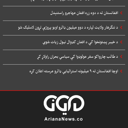
افغانستان ته د دوه زره افغان مهاجرو راستنېدل
د ننگرهار ولایت لپاره د دوو میلیون ډالرو اوبو پروژې تړون لاسلیک شو
د خیبر پښتونخوا کې د افغان کډوال نیول زیات شوي
د طالب چارواکو سفر مولوډوا کې سیاسي بحران راولاړ کړ
اوچا افغانستان ته ۹ میلیونه استرالیایي ډالرو مرسته اعلان کړه