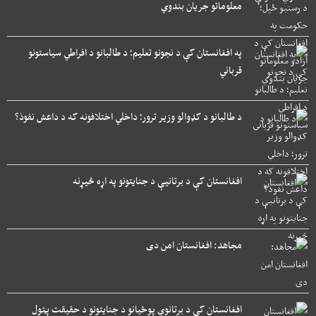
معلوماتو جریان بندوي
په افغانستان کې د نجونو تعلیم؛ د طالبانو د افراطي سیاستونو
قرباني
د طالبانو د کډوالو وزیر ترور؛ داخلي اختلافونه که د داعش نفوذ؟
افغانستان کې د برتانیې د جنایتونو په اړه څیړنه
مجاهد: افغانستان امن دی
افغانستان کې د برتانوي پوځیانو د جنایتونو د حقیقت پټول