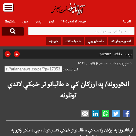
العربیة
جمعه, ۱۶ اسد , ۱۴۰۵
اردو
پشتو
دری
English
له موږ سره اړیکه
د اسعارو بیې
د هوا حالات
خبرپاڼه
-
+
برخه -څانګه :
picture
د خپرولو وخت : شنبه, 9 ژانویه , 2021
لنډ لینک :
انځورونه/ په ارزګان کې د طالبانو تر ځمکې لاندې
تونلونه
آریانانیوز: په ارزګان ولایت کې د طالبانو تر ځمکې لاندې تونل ، چې د ملکي وګړو په