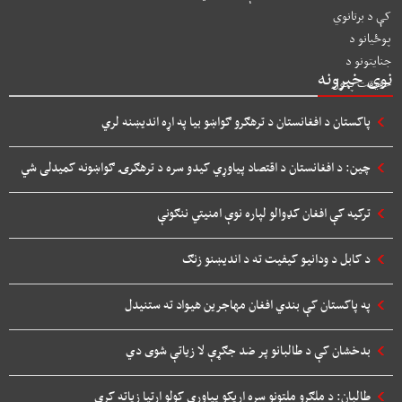
نوی خبرونه
پاکستان د افغانستان د ترهګرو ګواښو بیا په اړه اندیښنه لري
چین: د افغانستان د اقتصاد پیاوړي کیدو سره د ترهګرۍ ګواښونه کمیدلی شي
ترکیه کې افغان کډوالو لپاره نوې امنیتي ننګونې
د کابل د ودانیو کیفیت ته د اندیښنو زنګ
په پاکستان کې بندي افغان مهاجرین هیواد ته ستنیدل
بدخشان کې د طالبانو پر ضد جګړې لا زیاتې شوی دي
طالبان: د ملګرو ملتونو سره اړیکو پیاوړي کولو اړتیا زیاته کړې