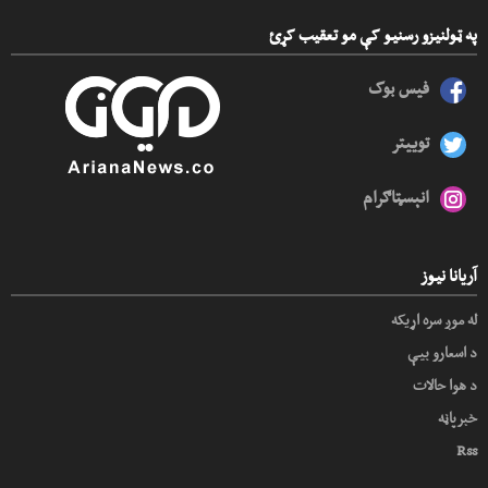
په ټولنیزو رسنیو کې مو تعقیب کړئ
فیس بوک
توییتر
انېسټاګرام
آریانا نیوز
له موږ سره اړیکه
د اسعارو بیې
د هوا حالات
خبرپاڼه
Rss