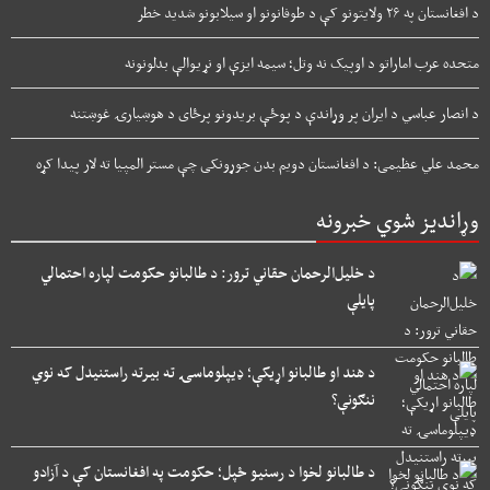
د افغانستان په ۲۶ ولایتونو کې د طوفانونو او سیلابونو شدید خطر
متحده عرب اماراتو د اوپیک نه وتل؛ سیمه ایزې او نړیوالې بدلونونه
د انصار عباسي د ایران پر وړاندې د پوځې بریدونو پرځای د هوښیارۍ غوښتنه
محمد علي عظیمی: د افغانستان دویم بدن جوړونکی چې مستر المپیا ته لار پیدا کړه
وړاندیز شوي خبرونه
د خلیل‌الرحمان حقاني ترور: د طالبانو حکومت لپاره احتمالي
پایلې
د هند او طالبانو اړیکې؛ ډیپلوماسۍ ته بیرته راستنیدل که نوي
ننګونې؟
د طالبانو لخوا د رسنیو ځپل؛ حکومت په افغانستان کې د آزادو