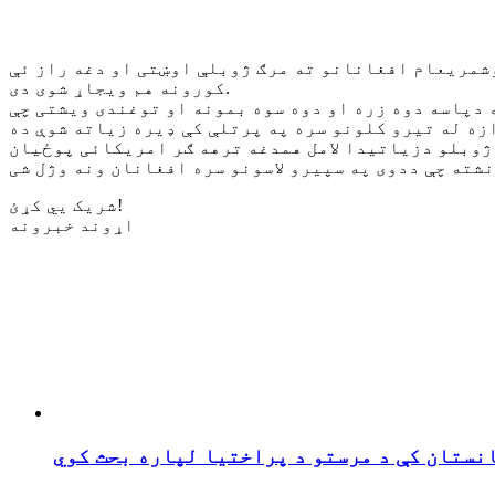
شمریعام افغانانو ته مرګ ژوبلې اوښتی او دغه راز ئې
کورونه هم ویجاړ شوی دی.
دپاسه دوه زره او دوه سوه بمونه او توغندی ویشتی چې
 ژوبلو دزیاتیدا لامل همدغه ترهه ګر امریکائی پوځیان
شریک یي کړئ!
اړوند خبرونه
نستان کې د مرستو د پراختیا لپاره بحث کوي