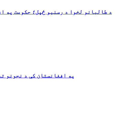
د طالبانو لخوا د رسنیو ځپل؛ حکومت په ا
په افغانستان کې د نجونو ت