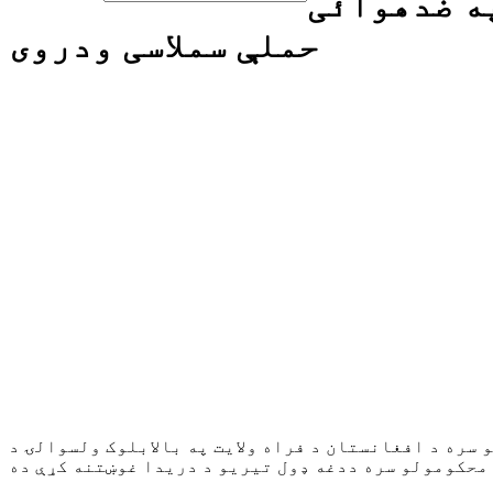
ه ضدهوائی
حملې سملاسی ودروی
سره د افغانستان د فراه ولایت په بالابلوک ولسوالۍ د