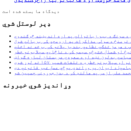
دیدگاه ها بسته شده است
ډېر لوستل شوي
د سونګ د بیو زیاتوالي په اړه اندیښنه څرګندوي
د ترمنځ د سولې مذاکرات په ارومچي کې بريالي شول
 د هرمز تنګي نظامي بندیز پلانو کې برخه نه اخلي
یځ او شمال ختیځو سیمو کې د ناڅاپي سېلابونو خطر
سیاسي بدلون نښه او د سعودي عربستان لپاره ګواښ
لابونو خطر، د تلفات شمېر ۱۵۷ ته لوړ شوی
اسي: د ایران پر وړاندې پوځي عمل غیر قانوني دی
مد علی ازمی په هالنډ کې د بدن جوړونې چمپین شو
وړاندیز شوي خبرونه