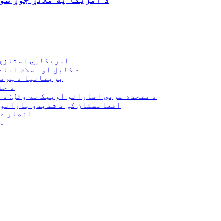
امریکايي استازې 
د کابل او اسلام آبا
بریتانیا د ټرمپ
د خت
د متحده عربي اماراتو اوپیک نه وتل: د 
افغانستان کې د شدیدو بارانونو او سې
انصار عب
مح