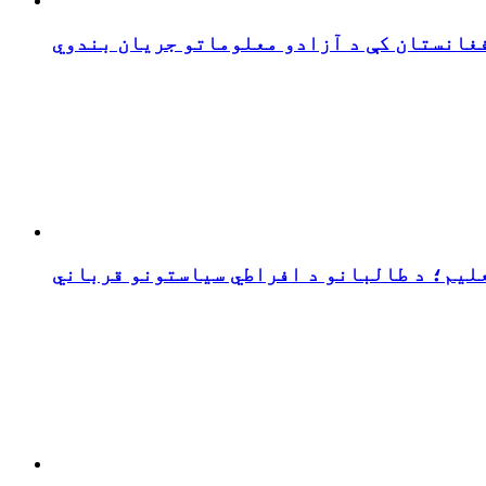
فغانستان کې د آزادو معلوماتو جریان بندوي
علیم؛ د طالبانو د افراطي سیاستونو قرباني