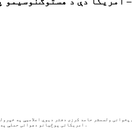
– امریکا دې د هستوګنوسیمو پ
خوانی ولسمشر حامد کرزی دفتر دیوې اعلامیې په خپرولو 
امریکائی پوځیانو دهوائی حملې په محکومولو سره ددغه ډول تیریو د دریدا غوښتنه کړې ده .