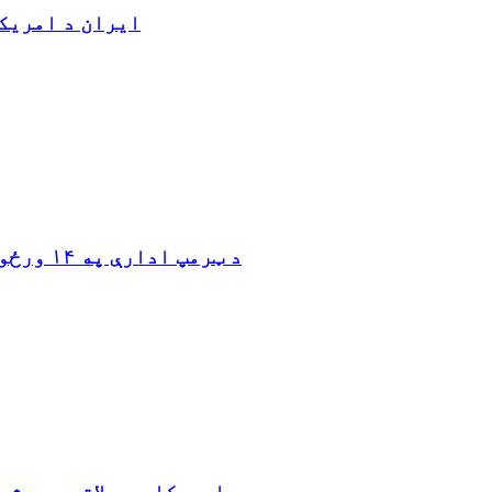
ایران د امریکا
د ټرمپ ادارې په ۱۴ ورځو کې له ایران سره ۱۹ میلیارد ډالر لګولی دي
د امریکا په ملاتړ جوړ ش