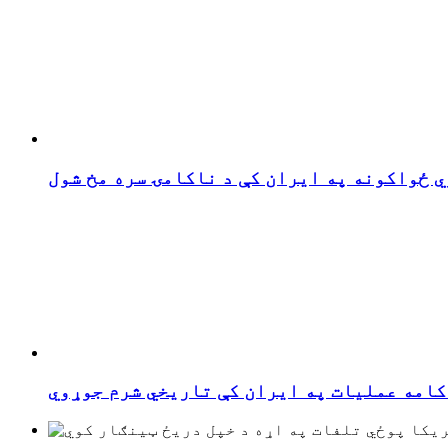
 ځواکونه په ایران کې د ناکامۍ سره مخ شول
کامه عملیات په ایران کې تاریخي شرم جوړوي