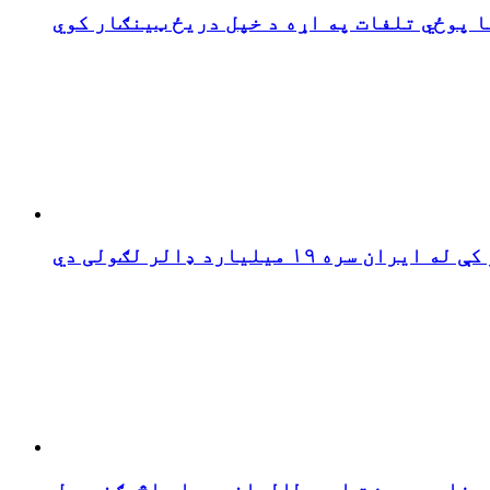
 پوځي تلفات په اړه د خپل دریځ ټینګار کوي
وی فاسد جوړښت او د طالبانو بیا راڅرګندیدل