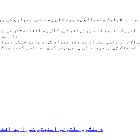
 د بالابلوک ولسوالۍ په یوه کلی په سختې بمبارۍ کې یو
دامریکا ترهه ګرو پوځیانو تیرکال په افغانستان کې څه 
دا اندازه له تیرو کلونو سره په پرتلې کې ډیره زیاته شوې ده .
الان او ولسی مشران په دغه هیواد کې د عامو خلکو دمرګ
د ملګرو ملتونو امنیتي شورا په افغا