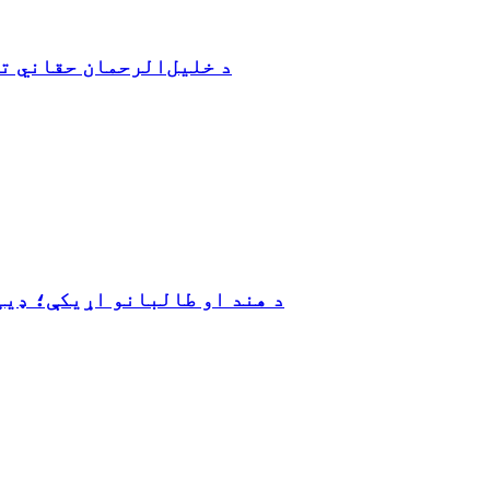
د خلیل‌الرحمان حقاني ت
د هند او طالبانو اړیکې؛ ډی