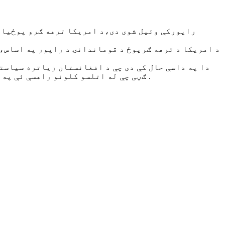
راپورکې وئیل شوی دی،د امریکا ترهه ګرو پوځیانو
د امریکا د ترهه ګرپوځ د قوماندانۍ د راپور په اساس،
دا په داسې حال کې دی چې د افغانستان زیاتره سیاستو
ګڼی چې له اتلسو کلونو راهسې ئې په دغه جنګ ځپلی هیواد کې پنجې ښخې کړی او داسې کومه ورځ نشته چې ددوی په سپیرو لاسونو سره افغانان ونه وژل شی .