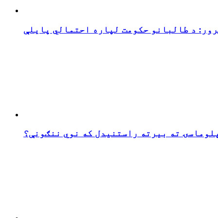
رور: د طالبانو حکومت لپاره احتمالي پایلې
پلوماسۍ ته بیرته راستنیدل که نوي ننګونې؟