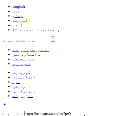
English
دری
پشتو
العربیة
اردو
پنجشنبه, ۱۵ اسد , ۱۴۰۵
له موږ سره اړیکه
د اسعارو بیې
د هوا حالات
خبرپاڼه
کورپاڼه
افغانستان
نړۍ
ولایتي
ویډیوګانې
انځورونه
-
+
لنډ لینک :