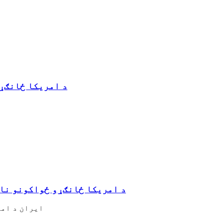
د امریکا ځانګړي
د امریکا ځانګړو ځواکونو نا