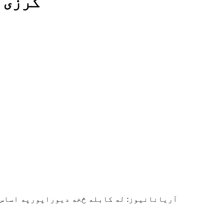
کرزی 
آریانانیوز: له کابله څخه دیوراپورپه اساس پ