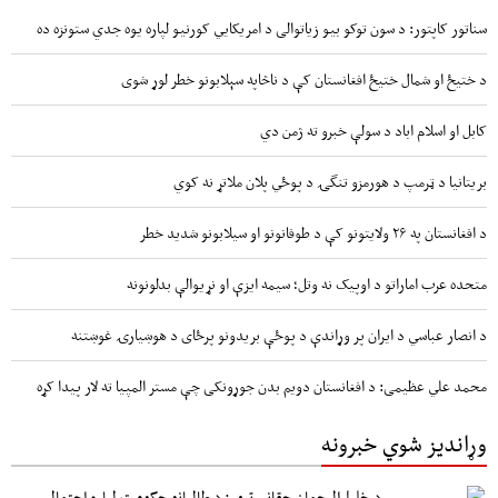
سناتور کاپتور: د سون توکو بیو زیاتوالی د امریکایي کورنیو لپاره یوه جدي ستونزه ده
د ختیځ او شمال ختیځ افغانستان کې د ناڅاپه سېلابونو خطر لوړ شوی
کابل او اسلام اباد د سولې خبرو ته ژمن دي
بریتانیا د ټرمپ د هورمزو تنگۍ د پوځي پلان ملاتړ نه کوي
د افغانستان په ۲۶ ولایتونو کې د طوفانونو او سیلابونو شدید خطر
متحده عرب اماراتو د اوپیک نه وتل؛ سیمه ایزې او نړیوالې بدلونونه
د انصار عباسي د ایران پر وړاندې د پوځې بریدونو پرځای د هوښیارۍ غوښتنه
محمد علي عظیمی: د افغانستان دویم بدن جوړونکی چې مستر المپیا ته لار پیدا کړه
وړاندیز شوي خبرونه
د خلیل‌الرحمان حقاني ترور: د طالبانو حکومت لپاره احتمالي