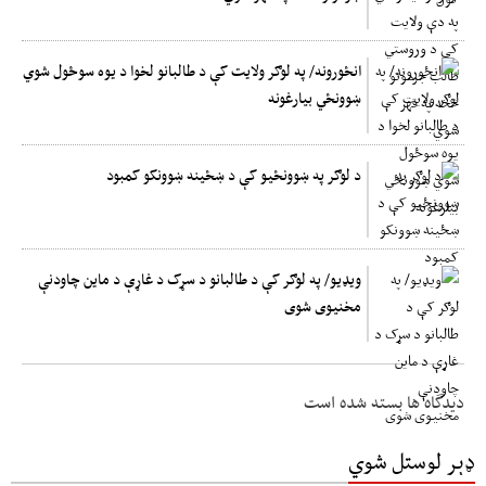
انځورونه/ په لوګر ولایت کې د طالبانو لخوا د یوه سوځول شوي
ښوونځي بیارغونه
د لوګر په ښوونځیو کې د ښځینه ښوونکو کمبود
ویډیو/ په لوګر کې د طالبانو د سړک د غاړې د ماین چاودنې
مخنیوی شوی
دیدگاه ها بسته شده است
ډېر لوستل شوي