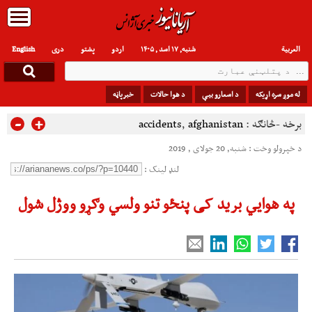
العربیة
شنبه, ۱۷ اسد , ۱۴۰۵
اردو
پشتو
دری
English
له موږ سره اړیکه
د اسعارو بیې
د هوا حالات
خبرپاڼه
-
+
برخه -څانګه :
afghanistan
,
accidents
د خپرولو وخت : شنبه, 20 جولای , 2019
لنډ لینک :
په هوايي برید کی پنځو تنو ولسي وګړو ووژل شول