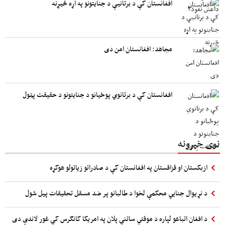
افغانستان کې د برتانیې د جنایتونو په اړه څیړنه
مجاهد: افغانستان امن دی
افغانستان کې د برتانوي پوځیانو د جنایتونو د حقیقت پټول
نوی خبرونه
ازبکستان او قزاقستان په افغانستان کې د صادراتو زیاتولو هوکړه
د نړیوال جنایي محکمې لخوا د طالبانو پر ضد مسقل تحقیقات پیل شول
د افغان اتباعو لپاره د موقتي ساتنې پلان په امریکا کانګرس کې غور لاندې دی