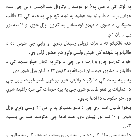
په لوګر کې د ملي پوځ یو قومندان ډګروال عبدالمتین وايي چې دغه
هوايي برید د طالبانو یوه غونډه په نښه کړه چې په هغه کې ۲۵ طالب
جنیګالي د هغوی د مهمو قومندانان په ګډون، وژل شوي او ۱۱ تنه نور
یې ټپیان دي.
هغه مُلکیانو ته د مرګ ژوبلې رسېدل ردوي او وايي چې شونې ده د
طالبانو په غونډه کې ځينې ولسي وګړو هم حضور لرلی وي.
خو د کورنیو چارو وزارت وايي چې د لوګر په کمال خېلو سیمه کې د
طالبانو د مشهور قومندان نعمت‎الله په ګډون ۲۲ طالبان وژل شوي دي.
په ورته وخت کې د لوګر د ولایتي شورا یو غړی ناصر غیرت وايي چې
دا عملیات پر هغو طالبانو شوی چې په یوه جومات کې سره راغونډ شوي
وو. خو حکومت دا ادعا ردوي.
بلخوا طالبان ادعا لري چې د دغو عملیاتو په لړ کې ۲۴ ولسي وګړي وژل
شوي او ۱۰ تنه نور ټپيان دي، هغه ادعا چې حکومت هغه بې بنسټه
ګڼي.
دا په داسې حال کې ده چې په دې وروستیو میاشتو کې په جګړو او