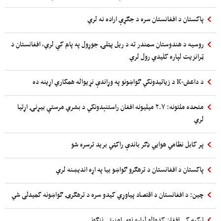
پاکستان د افغانستان سره د جګړې اراده نه لري
روسیه د هندوستان سمندر ته د ریل پټلۍ جوړول په پام کې لري، افغانستان د
ټرانزیت لپاره کلیدي رول لري
د داعش-K د زیاتیدونکي ګواښونو په وړاندې نړیواله همکاري اړینه ده
متحده ملتونه: ۲.۷ میلیونه افغان راستنېدونکي د بشري مرستې بیړنۍ اړتیا
لري
پر کابل نظامي هوایي ډګر باندې راکټي برید ترسره شو
پاکستان د افغانستان د ترهګرو ګواښو بیا په اړه اندیښنه لري
چین: د افغانستان د اقتصاد پیاوړي کیدو سره د ترهګرۍ ګواښونه کمیدلی شي
ترکیه کې افغان کډوالو لپاره نوې امنیتي ننګونې