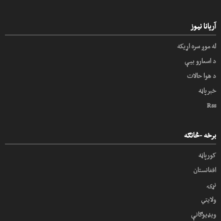
آریانا نیوز
له موږ سره اړیکه
د اسعارو بیې
د هوا حالات
خبرپاڼه
Rss
برخه -څانګه
کورپاڼه
افغانستان
نړۍ
ولایتي
ویډیوګانې