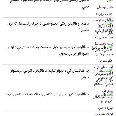
پایلې
د هند او طالبانو اړیکې؛ ډیپلوماسۍ ته بیرته راستنیدل که نوي
ننګونې؟
د طالبانو لخوا د رسنیو ځپل؛ حکومت په افغانستان کې د آزادو
معلوماتو جریان بندوي
په افغانستان کې د نجونو تعلیم؛ د طالبانو د افراطي سیاستونو
قرباني
د طالبانو د کډوالو وزیر ترور؛ داخلي اختلافونه که د داعش نفوذ؟