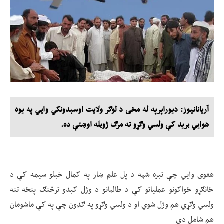
آریانانیوز: دیوراپرپه له مخی د لوګر ولایت اوسېدونکي وايي په یوه
هوايي برید کې ولسي وګړو ته مرګ ژوبله اوښتې ده.
هغوی وايي چې تېره شپه د پل علم ښار په کمال خېلو سیمه کې د
ځانګړو ځواکونو عملیاتو کې د طالبانو د وژل کېدو ترڅنګ پنځه تنه
ولسي وګړي هم وژل شوي او د ولسي وګړو په ګډون چې په کې ماشومان
هم شامل دي