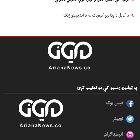
د کابل د ودانیو کیفیت ته د اندیښنو زنګ
په ټولنیزو رسنیو کې مو تعقیب کړئ
فیس بوک
توییتر
انېسټاګرام