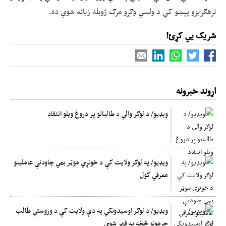
ترهګریزو پېښو کې د ولسي وګړو مرګ ژوبله زیاته شوې ده.
شریک یي کړئ!
اړوند خبرونه
ویډیو/ د لوګر والي د طالبانو پر دروغ ویلو انتقاد
ویډیو/ په لوګر ولایت کې د خونړي موټر بمي چاودنې عاملینو
معرفي کول
ویډیو/ د لوګر اوسیدونکي په دې ولایت کې د وروستي طالب
جرمونو څخه په قهر شوي