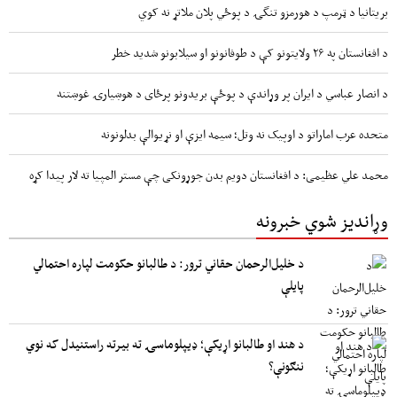
بریتانیا د ټرمپ د هورمزو تنگۍ د پوځي پلان ملاتړ نه کوي
د افغانستان په ۲۶ ولایتونو کې د طوفانونو او سیلابونو شدید خطر
د انصار عباسي د ایران پر وړاندې د پوځې بریدونو پرځای د هوښیارۍ غوښتنه
متحده عرب اماراتو د اوپیک نه وتل؛ سیمه ایزې او نړیوالې بدلونونه
محمد علي عظیمی: د افغانستان دویم بدن جوړونکی چې مستر المپیا ته لار پیدا کړه
وړاندیز شوي خبرونه
د خلیل‌الرحمان حقاني ترور: د طالبانو حکومت لپاره احتمالي
پایلې
د هند او طالبانو اړیکې؛ ډیپلوماسۍ ته بیرته راستنیدل که نوي
ننګونې؟