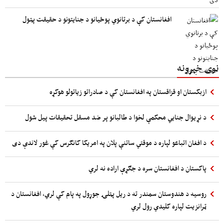
افغانستان کې د برتانوي پوځیانو د جنایتونو د حقیقت پټول
نوی خبرونه
ازبکستان او قزاقستان په افغانستان کې د صادراتو زیاتولو هوکړه
د نړیوال جنایي محکمې لخوا د طالبانو پر ضد مسقل تحقیقات پیل شول
د افغان اتباعو لپاره د موقتي ساتنې پلان په امریکا کانګرس کې غور لاندې دی
پاکستان د افغانستان سره د جګړې اراده نه لري
روسیه د هندوستان سمندر ته د ریل پټلۍ جوړول په پام کې لري، افغانستان د
ټرانزیت لپاره کلیدي رول لري