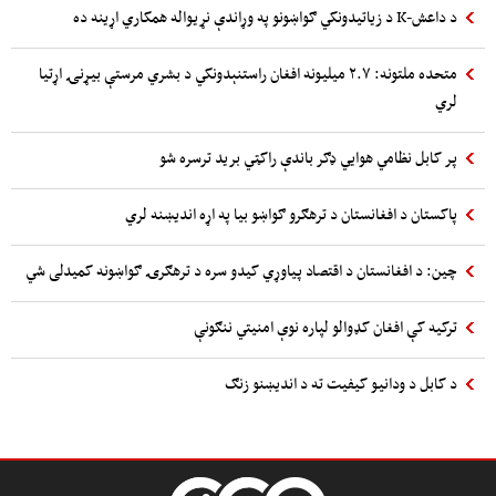
د داعش-K د زیاتیدونکي ګواښونو په وړاندې نړیواله همکاري اړینه ده
متحده ملتونه: ۲.۷ میلیونه افغان راستنېدونکي د بشري مرستې بیړنۍ اړتیا
لري
پر کابل نظامي هوایي ډګر باندې راکټي برید ترسره شو
پاکستان د افغانستان د ترهګرو ګواښو بیا په اړه اندیښنه لري
چین: د افغانستان د اقتصاد پیاوړي کیدو سره د ترهګرۍ ګواښونه کمیدلی شي
ترکیه کې افغان کډوالو لپاره نوې امنیتي ننګونې
د کابل د ودانیو کیفیت ته د اندیښنو زنګ