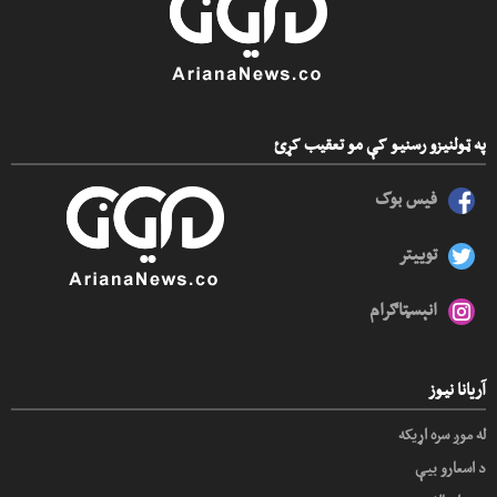
په ټولنیزو رسنیو کې مو تعقیب کړئ
فیس بوک
توییتر
انېسټاګرام
آریانا نیوز
له موږ سره اړیکه
د اسعارو بیې