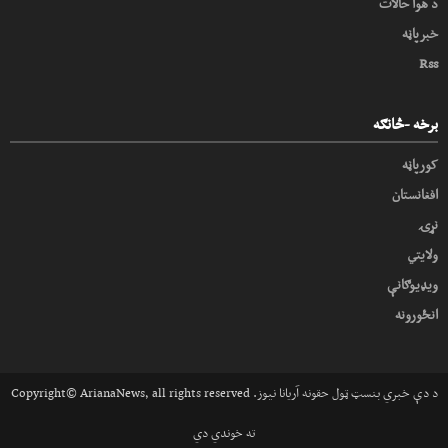
د هوا حالات
خبرپاڼه
Rss
برخه -څانګه
کورپاڼه
افغانستان
نړۍ
ولایتي
ویډیوګانې
انځورونه
Copyright© ArianaNews, all rights reserved .د دې خبري بنسټ ټول حقونه آریانا نیوز
ته خوندي دي