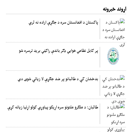
اړوند خبرونه
پاکستان د افغانستان سره د جګړې اراده نه لري
پر کابل نظامي هوایي ډګر باندې راکټي برید ترسره شو
بدخشان کې د طالبانو پر ضد جګړې لا زیاتې شوی دي
طالبان: د ملګرو ملتونو سره اړیکو پیاوړي کولو اړتیا زیاته کړې