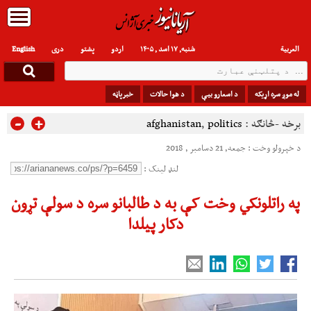
العربیة
شنبه, ۱۷ اسد , ۱۴۰۵
اردو
پشتو
دری
English
له موږ سره اړیکه
د اسعارو بیې
د هوا حالات
خبرپاڼه
-
+
برخه -څانګه :
politics
,
afghanistan
د خپرولو وخت : جمعه, 21 دسامبر , 2018
لنډ لینک :
په راتلونکي وخت کې به د طالبانو سره د سولې تړون
دکار پيلدا