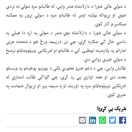
د سولې عالي شورا د دارلانشاء مشر وايي، له طالبانو سره سولې ته نږدې
شوي او نړيواله ټولنه اوس له طالبانو سره د سولې تړون په ممکنه
ميکانیزم کار کوي.
د سولې عالي شورا د دارلانشاء نوي مشر د سولې په اړه دا هيلې په
داسې حال کې ښکاره کړي، چې نن درېيمه ورځ هم د متحده عربي
اماراتو په پلازمېنه ابوظبۍ کې د طالبانو او امریکايي ډيپلووماټانو ترمنځ
د سولې خبرې روانې دي.
طالبان وايي، چې د دغو خبرو محوري ټکی د بهرنيو پوځيانو په ويستلو
بحث دی او هغه اوازې يې رد کړي، چې ګواکې طالب استازي له
امريکايي ډيپلوماټانو سره په اوربند او يا سيمه‌ ييز او نړیوال ضمانت په
خبرې کوي.
شریک یي کړئ!