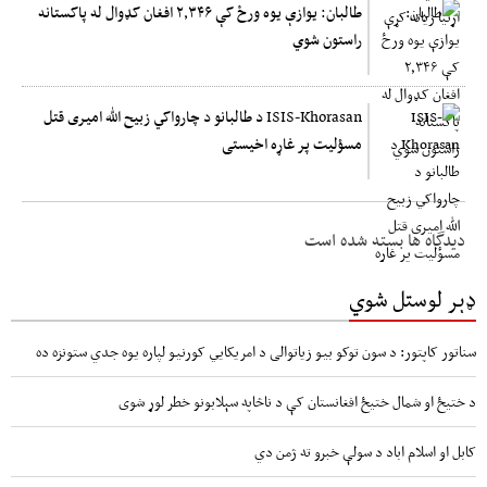
طالبان: یوازې یوه ورځ کې ۲,۳۴۶ افغان کډوال له پاکستانه
راستون شوي
ISIS-Khorasan د طالبانو د چارواکي زبیح الله امیری قتل
مسؤلیت پر غاړه اخیستی
دیدگاه ها بسته شده است
ډېر لوستل شوي
سناتور کاپتور: د سون توکو بیو زیاتوالی د امریکایي کورنیو لپاره یوه جدي ستونزه ده
د ختیځ او شمال ختیځ افغانستان کې د ناڅاپه سېلابونو خطر لوړ شوی
کابل او اسلام اباد د سولې خبرو ته ژمن دي