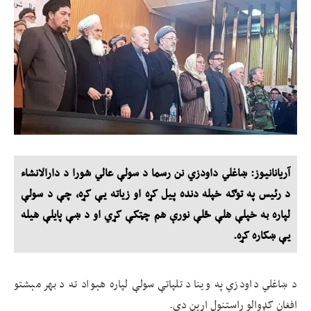
آریانانیوز: ښاغلي داودزي نن رسما د سولې عالي شورا د دارالانشاء
د رئيس په توګه خپله دنده پيل کړه او زياته يې کړه، چې د سولې
لپاره به خپلې هلې ځلې نورې هم چټکې کړي او د ښې پايلې هيله
يې ښکاره کړه.
د ښاغلي داودزي په وينا د تلپاتې سولې لپاره هېواد ته د بهر مېشتو
افغان کډوالو راستنول اړين دي.