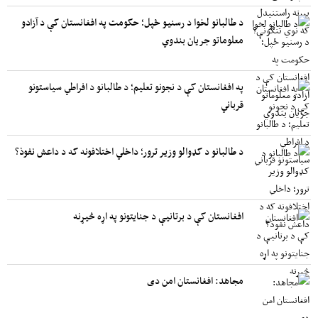
د طالبانو لخوا د رسنیو ځپل؛ حکومت په افغانستان کې د آزادو
معلوماتو جریان بندوي
په افغانستان کې د نجونو تعلیم؛ د طالبانو د افراطي سیاستونو
قرباني
د طالبانو د کډوالو وزیر ترور؛ داخلي اختلافونه که د داعش نفوذ؟
افغانستان کې د برتانیې د جنایتونو په اړه څیړنه
مجاهد: افغانستان امن دی