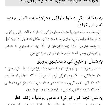
بحران د مخنیوي لپاره د یوه پروژه د تطبیق خبر ورکړی دی.
په بدخشان کې د خوارځواکۍ بحران؛ ماشومانو او میندو
ته جدي ګواښ
یونیسف د بدخشان ولایت د خوارځواکۍ د ناوړه حالت راپور ورکړی.
دا نړیواله اداره وایي، یوازې په بدخشان کې امکان شته چې د روان کال
تر پایه، شاوخوا ۱۶۵ زره ماشومان او ۹۳ زره امیندوارې یا شیدې
ورکوونکې ښځې له شدیدې خوارځواکۍ سره مخ شي.
په شمال او ختیځ کې د مخنیوي پروژې
د دې بحران د مهارولو لپاره، یونیسف یوه پراخ پروژه پيل کړې چې د
خوارځواکۍ د مخنیوي تمرکز لري. دا پروژه په ۱۳ شمالي او ختیځو
ولایتونو کې عملي کېږي او هدف یې د ناروغۍ د ژر پیژندنې، درملنې
او د کورنیو د سالمې تغذیې په اړه د پوهاوي لوړول دي.
په ملي کچه خوارځواکي؛ د عامې روغتیا د زنګ خطر
د راپور پر بنسټ، تر ۲۰ سلنه زیاتې افغان مېرمنې له شدیدې