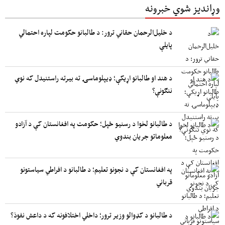
وړاندیز شوي خبرونه
د خلیل‌الرحمان حقاني ترور: د طالبانو حکومت لپاره احتمالي
پایلې
د هند او طالبانو اړیکې؛ ډیپلوماسۍ ته بیرته راستنیدل که نوي
ننګونې؟
د طالبانو لخوا د رسنیو ځپل؛ حکومت په افغانستان کې د آزادو
معلوماتو جریان بندوي
په افغانستان کې د نجونو تعلیم؛ د طالبانو د افراطي سیاستونو
قرباني
د طالبانو د کډوالو وزیر ترور؛ داخلي اختلافونه که د داعش نفوذ؟