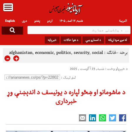
العربیة
شنبه, ۱۷ اسد , ۱۴۰۵
اردو
پشتو
دری
English
له موږ سره اړیکه
د اسعارو بیې
د هوا حالات
خبرپاڼه
برخه -څانګه :
social
,
security
,
politics
,
economic
,
afghanistan
-
+
د خپرولو وخت : شنبه, 23 آگوست , 2025
لنډ لینک :
د ماشومانو او ښځو لپاره د یونیسف د اندېښنې وړ
خبرداری