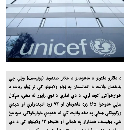
د ملګرو ملتونو د ماشومانو د ملاتړ صندوق (یونیسف) ویلي چې
بدخشان ولایت د افغانستان په ټولو ولایتونو کې تر ټولو زیات د
خوارځواکۍ کچه لري. د دې ادارې د نوي راپور له مخې، سږکال
ښايي شاوخوا ۱۶۵ زره ماشومان او ۹۳ زره امیندوارې او شیدې
ورکوونکې ښځې په دغه ولایت کې له شدیدې خوارځواکۍ سره مخ
شي. یونیسف همداراز په شمالي او ختیځو ۱۳ ولایتونو کې د دې