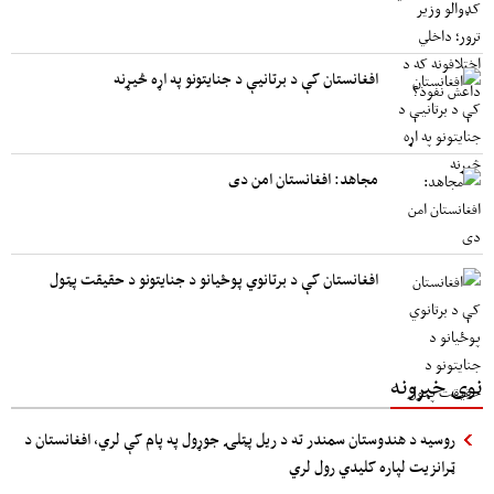
افغانستان کې د برتانیې د جنایتونو په اړه څیړنه
مجاهد: افغانستان امن دی
افغانستان کې د برتانوي پوځیانو د جنایتونو د حقیقت پټول
نوی خبرونه
روسیه د هندوستان سمندر ته د ریل پټلۍ جوړول په پام کې لري، افغانستان د
ټرانزیت لپاره کلیدي رول لري