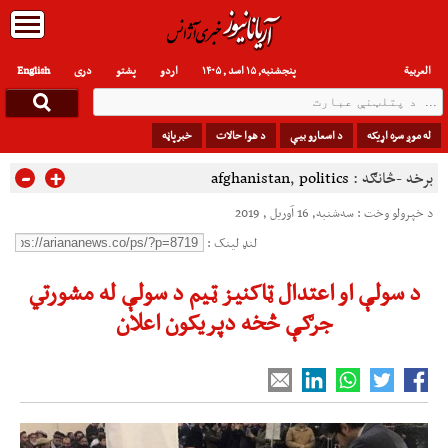
العربیة
پنجشنبه, ۱۵ اسد , ۱۴۰۵
اردو
پشتو
دری
English
له موږ سره اړیکه
د اسعارو بیې
د هوا حالات
خبرپاڼه
-
+
برخه -څانګه :
politics
,
afghanistan
د خپرولو وخت : سه‌شنبه, 16 آوریل , 2019
لنډ لینک :
د سولې او اعتدال ټاکنیز ټیم د سولې له مشورتي
جرګې څخه دپریکون اعلان