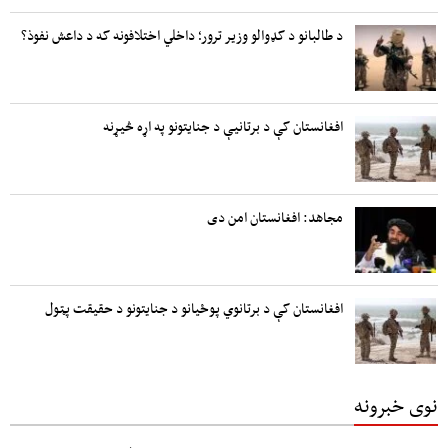
د طالبانو د کډوالو وزیر ترور؛ داخلي اختلافونه که د داعش نفوذ؟
افغانستان کې د برتانیې د جنایتونو په اړه څیړنه
مجاهد: افغانستان امن دی
افغانستان کې د برتانوي پوځیانو د جنایتونو د حقیقت پټول
نوی خبرونه