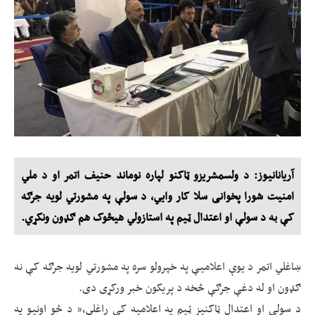
آریانانیوز: د ولسمشریزو ټاکنو لپاره نوماند حنیف اتمر او د ملي
امنیت شورا پخوانی سلا کار وایي، د سولې په مشورتي لویه جرګه
کې به د سولې او اعتدال ټیم په استازولي هیڅوک هم ګډون ونکړي.
ښاغلي اتمر د یوې اعلامیې په خپرولو سره په مشورتي لویه جرګه کې نه
ګډون او له دغې جرګې څخه د پریکون خبر ورکړی دی.
د سولې او اعتدال ټاکنیز ټیم په اعلامیه کې راغلي،” د څو اونیو په