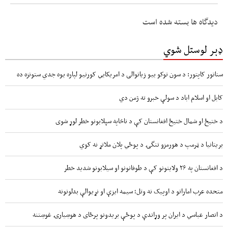
دیدگاه ها بسته شده است
ډېر لوستل شوي
سناتور کاپتور: د سون توکو بیو زیاتوالی د امریکایي کورنیو لپاره یوه جدي ستونزه ده
کابل او اسلام اباد د سولې خبرو ته ژمن دي
د ختیځ او شمال ختیځ افغانستان کې د ناڅاپه سېلابونو خطر لوړ شوی
بریتانیا د ټرمپ د هورمزو تنگۍ د پوځي پلان ملاتړ نه کوي
د افغانستان په ۲۶ ولایتونو کې د طوفانونو او سیلابونو شدید خطر
متحده عرب اماراتو د اوپیک نه وتل؛ سیمه ایزې او نړیوالې بدلونونه
د انصار عباسي د ایران پر وړاندې د پوځې بریدونو پرځای د هوښیارۍ غوښتنه