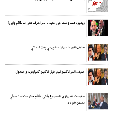
ویډیو/ هغه وخت چی حنیف اتمر اشرف غنی ته ظالم وایی!
حنیف اتمر د میزان د شپږمې په ټاکنو کې
حنیف اتمر ټاکنیز ټیم خپل ټاکنیز کمپاینونه و ځنډول
حکومت نه یوازي نامشروع بلکی ظالم حکومت او د سولې
دښمن هم دی