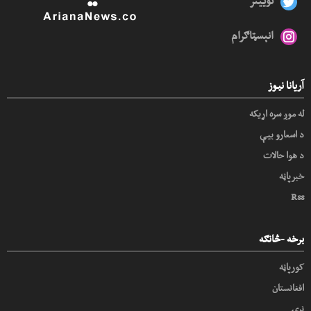
توییتر
انېسټاګرام
آریانا نیوز
له موږ سره اړیکه
د اسعارو بیې
د هوا حالات
خبرپاڼه
Rss
برخه -څانګه
کورپاڼه
افغانستان
نړۍ