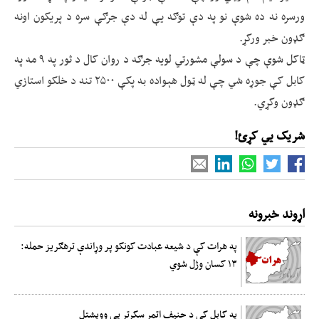
ورسره نه ده شوې نو په دې توګه یې له دې جرګې سره د پریکون اونه
ګډون خبر ورکړ.
ټاکل شوې چې د سولې مشورتي لویه جرګه د روان کال د ثور په ۹ مه په
کابل کې جوړه شي چې له ټول هېواده به پکې ۲۵۰۰ تنه د خلکو استازي
ګډون وکړي.
شریک یي کړئ!
اړوند خبرونه
په هرات کې د شیعه عبادت کونکو پر وړاندې ترهګریز حمله:
۱۳ کسان وژل شوي
په کابل کی د حنیف اتمر سکرتر یی وویشتل