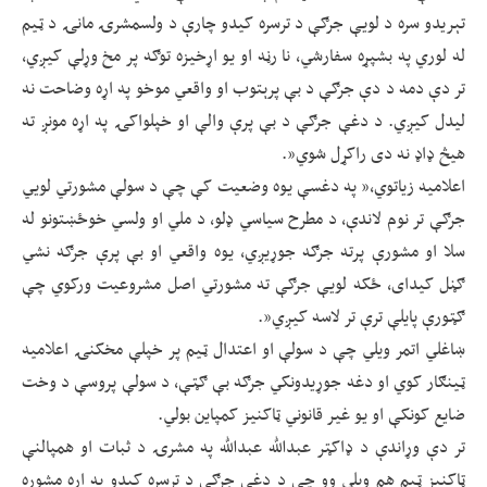
تېریدو سره د لویې جرګې د ترسره کیدو چارې د ولسمشرۍ مانۍ د ټیم
له لوري په بشپړه سفارشي، نا رڼه او یو اړخیزه توګه پر مخ وړلې کیږي،
تر دې دمه د دې جرګې د بې پرېتوب او واقعي موخو په اړه وضاحت نه
لیدل کیږي. د دغې جرګې د بې پرې والې او خپلواکۍ په اړه مونږ ته
هیڅ ډاډ نه دی راکړل شوي”.
اعلامیه زیاتوي،” په دغسې یوه وضعیت کې چې د سولې مشورتي لویي
جرګې تر نوم لاندې، د مطرح سیاسي ډلو، د ملي او ولسي خوځښتونو له
سلا او مشورې پرته جرګه جوړیږي، یوه واقعي او بې پرې جرګه نشي
ګڼل کیدای، ځکه لویې جرګې ته مشورتي اصل مشروعیت ورکوي چې
ګټورې پایلې ترې تر لاسه کیږي”.
ښاغلي اتمر ویلي چې د سولې او اعتدال ټیم پر خپلې مخکنۍ اعلامیه
ټینګار کوي او دغه جوړیدونکي جرګه بې ګټې، د سولې پروسې د وخت
ضایع کونکې او یو غیر قانوني ټاکنیز کمپاین بولي.
تر دې وړاندې د ډاکټر عبدالله عبدالله په مشرۍ د ثبات او همپالنې
ټاکنیز ټیم هم ویلي وو چې د دغې جرګې د ترسره کیدو په اړه مشوره