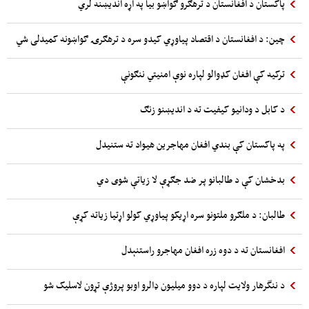
پاکستان د افغانستان د ترهګرو ګواښو بیا په اړه اندیښنه لري
چین: د افغانستان د اقتصاد پیاوړي کیدو سره د ترهګرۍ ګواښونه کمیدلی شي
ترکیه کې افغان کډوالو لپاره نوې امنیتي ننګونې
د کابل د ودانیو کیفیت ته د اندیښنو زنګ
په پاکستان کې بندي افغان مهاجرین هیواد ته ستنیدل
بدخشان کې د طالبانو پر ضد جګړې لا زیاتې شوی دي
طالبان: د ملګرو ملتونو سره اړیکو پیاوړي کولو اړتیا زیاته کړې
افغانستان ته د دوه زره افغان مهاجرو راستنېدل
د ننگرهار ولایت لپاره د دوو میلیون ډالرو اوبو پروژې تړون لاسلیک شو