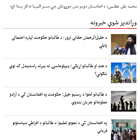
محمد علي عظیمی: د افغانستان دویم بدن جوړونکی چې مستر المپیا ته لار پیدا کړه
وړاندیز شوي خبرونه
د خلیل‌الرحمان حقاني ترور: د طالبانو حکومت لپاره احتمالي
پایلې
د هند او طالبانو اړیکې؛ ډیپلوماسۍ ته بیرته راستنیدل که نوي
ننګونې؟
د طالبانو لخوا د رسنیو ځپل؛ حکومت په افغانستان کې د آزادو
معلوماتو جریان بندوي
په افغانستان کې د نجونو تعلیم؛ د طالبانو د افراطي سیاستونو
قرباني