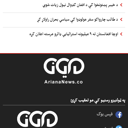
د خیبر پښتونخوا کې د افغان کډوال نیول زیات شوي
د طالب چارواکو سفر مولوډوا کې سیاسي بحران راولاړ کړ
اوچا افغانستان ته ۹ میلیونه استرالیایي ډالرو مرسته اعلان کړه
په ټولنیزو رسنیو کې مو تعقیب کړئ
فیس بوک