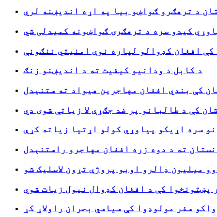
ان د ترهګرو ګواښو بیا په اړه اندیښنه لري
اوړي کیدو سره د ترهګرۍ ګواښونه کمیدلی شي
کې افغان کډوالو لپاره نوې امنیتي ننګونې
د کابل د ودانیو کیفیت ته د اندیښنو زنګ
ان کې بندي افغان مهاجرین هیواد ته ستنیدل
ان کې د طالبانو پر ضد جګړې لا زیاتې شوی دي
نو سره اړیکو پیاوړي کولو اړتیا زیاته کړې
ستان ته د دوه زره افغان مهاجرو راستنېدل
وو میلیون ډالرو اوبو پروژې تړون لاسلیک شو
 پښتونخوا کې د افغان کډوال نیول زیات شوي
واکو سفر مولوډوا کې سیاسي بحران راولاړ کړ