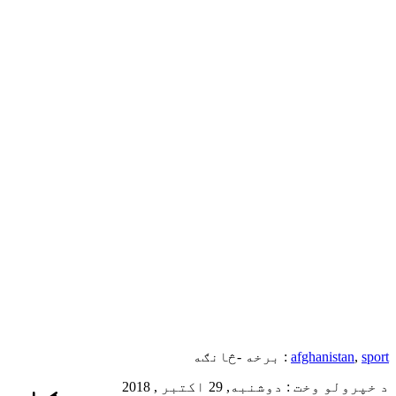
sport
,
afghanistan
برخه -څانګه :
د خپرولو وخت : دوشنبه, 29 اکتبر , 2018