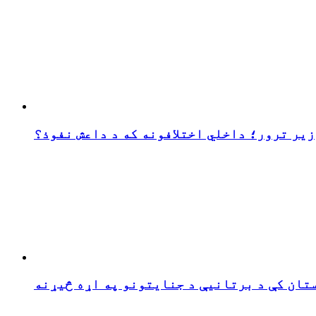
زیر ترور؛ داخلي اختلافونه که د داعش نفوذ؟
تان کې د برتانیې د جنایتونو په اړه څیړنه