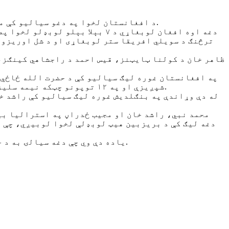
د افغانستان لخوا په دغو سیالیو کې محمد شهزاد، نجیب الله ځدراڼ، حضرت الله ځاځی، ظاهر خان، قیس احمد، ګلبدین نائب او وقار سلام خېل ګډون کوي.
دغه اوه افغان لوبغاړي د ۷ بېل
ترڅنګ د سویلي افریقا ستر لوبغاړی او د شل اوریزو 
ظاهر خان د کولنا ټایټنز، قیس احمد د راجشاهي کینګز،
شپږیزې او په ۱۲ توپونو چټکه نیمه سلیزه وهلې وه. وقار سلام خېل ځوان ۱۷ کلن افغان لوبغاړی چې توپوهنه کوي هم په لومړي وار د یادو سیالیو برخه ده.
له دې وړاندې په بنګلدیش غوره لیګ سیالیو کې راشد خا
محمد نبي، راشد خان او مجیب ځدراڼ په استرالیا بیګ
دغه لیګ کې د بریزبین هیټ لوبډلې لخوا لوبیږي، چې ر
یاده دې وي چې دغه سیالۍ به د جنوري میاشتې په ۵مه نېټه پېل او د فروري میاشتې په ۸مه نېټه پای ته رسیږي، چې په کې به ۷ لوبډلې برخه اخلي.