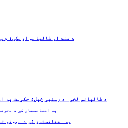
د هند او طالبانو اړیکې؛ ډی
د طالبانو لخوا د رسنیو ځپل؛ حکومت په ا
په افغانستان کې د نجونو ت