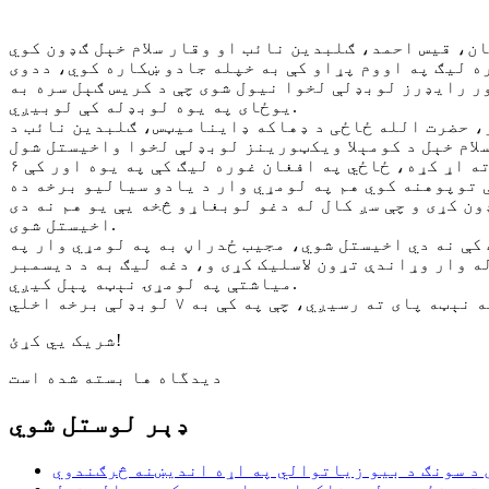
بنګلدیش غوره لیګ په اووم پړاو کې به خپله جادو ښکاره کوي، ددوی
 رایډرز لوبډلې لخوا نیول شوی چې د کریس ګېل سره به
یوځای په یوه لوبډله کې لوبیږي.
، حضرت الله ځاځی د ډهاکه ډاینامیټس، ګلبدین نائب د
په افغانستان غوره لیګ سیالیو کې د حضرت الله ځاځي ځلیدنې د ډهاکه ډاینامیټس لوبډله د نوموړي اخیستلو ته اړ کړه، ځاځي په افغان غوره لیګ کې په یوه اور کې ۶
 کړی و چې سږ کال له دغو لوبغاړو څخه یې یو هم نه دی
اخیستل شوی.
کې نه دي اخیستل شوي، مجیب ځدراڼ به په لومړي وار په
 وار وړاندې تړون لاسلیک کړی و، دغه لیګ به د دیسمبر
میاشتې په لومړۍ نېټه پېل کیږي.
شریک یي کړئ!
دیدگاه ها بسته شده است
ډېر لوستل شوي
د سونګ د بیو زیاتوالي په اړه اندیښنه څرګندوي