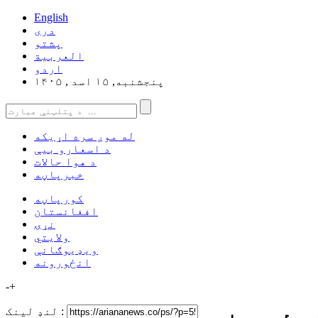
English
دری
پشتو
العربیة
اردو
پنجشنبه, ۱۵ اسد , ۱۴۰۵
له موږ سره اړیکه
د اسعارو بیې
د هوا حالات
خبرپاڼه
کورپاڼه
افغانستان
نړۍ
ولایتي
ویډیوګانې
انځورونه
-
+
لنډ لینک :