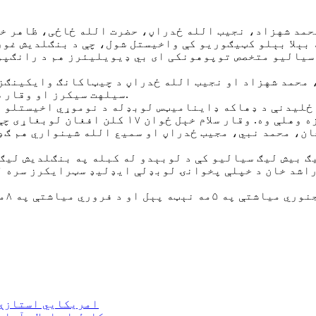
ا بېلو لوبډلو لخوا په بېلا بېلو کټیګوریو کې واخیستل شول، چې د 
سیالیو متخصص توپوهونکی ای بي ډیویلیئرز هم د رانګپور
 محمد شهزاد او نجیب الله ځدراڼ د چیټاکانګ وایکینګز
سیلهت سیکرز او وقار سلام خېل د کومېلا ویکټورینز لوبډلې لخوا واخیستل شول.
ن، محمد نبي، مجیب ځدراڼ او سمیع الله شینواري هم ګډون
 بیش لیګ سیالیو کې د لوبېدو له کبله په بنګلدیش لیګ 
اشد خان د خپلې پخوانۍ لوبډلې ایډلیډ سټرایکرز سره له
امریکايي استازې 