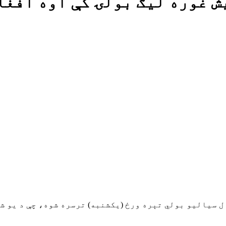
ش غوره لیګ بولۍ کې اوه افغا
انیوز: د بنګلدیش پریمیئر لیګ د ۲۰۱۹م کال سیالیو بولي تېره ورځ (یکشنبه) ت