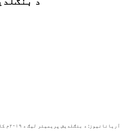
د بنګلدی
آریان