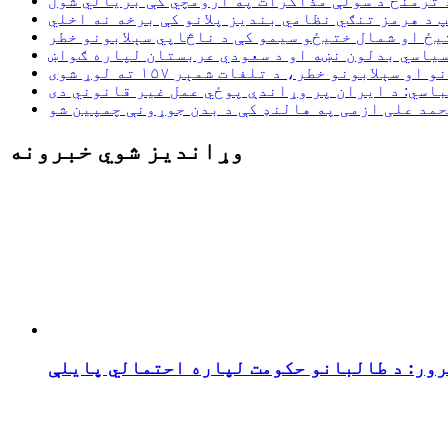
د ترمنځ د سولې مذاکرات په ارومچي کې بريالي شول
 د هرمز تنګي نظامي بندیز پلانو کې برخه نه اخلي
یځ او شمال ختیځو سیمو کې د ناڅاپي سېلابونو خطر
سیاسي بدلون نښه او د سعودي عربستان لپاره ګواښ
لابونو خطر، د تلفات شمېر ۱۵۷ ته لوړ شوی
اسي: د ایران پر وړاندې پوځي عمل غیر قانوني دی
مد علی ازمی په هالنډ کې د بدن جوړونې چمپین شو
وړاندیز شوي خبرونه
رور: د طالبانو حکومت لپاره احتمالي پایلې