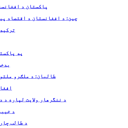
پاکستان د افغانست
چین: د افغانستان د اقتصاد پی
ترکیه 
په پاکست
بدخش
طالبان: د ملګرو ملتو
افغان
د ننگرهار ولایت لپاره د د
د خیبر
د طالب چار