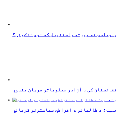
پلوماسۍ ته بیرته راستنیدل که نوي ننګونې؟
فغانستان کې د آزادو معلوماتو جریان بندوي
علیم؛ د طالبانو د افراطي سیاستونو قرباني