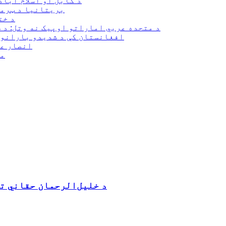
د کابل او اسلام آبا
بریتانیا د ټرمپ
د خت
د متحده عربي اماراتو اوپیک نه وتل: د 
افغانستان کې د شدیدو بارانونو او سې
انصار عب
مح
د خلیل‌الرحمان حقاني ت