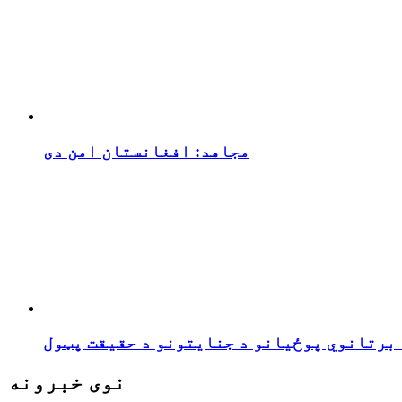
مجاهد: افغانستان امن دی
 برتانوي پوځیانو د جنایتونو د حقیقت پټول
نوی خبرونه