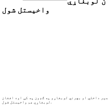
ن لوبغاړي
واخیستل شول
رسره شوه، چې د یو شمېر داخلي او بهرني لوبغاړو په ګډون په کې اوه افغان
لوبغاړي هم واخیستل شول.