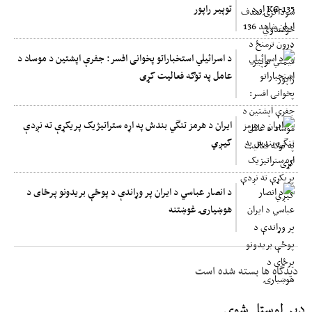
توپیر راپور
د اسرائیلي استخباراتو پخوانی افسر: جفرې اپشتین د موساد د
عامل په توګه فعالیت کړی
ایران د هرمز تنگي بندش په اړه ستراتیژیک پریکړې ته نږدې
کیږي
د انصار عباسي د ایران پر وړاندې د پوځې بریدونو پرځای د
هوښیارۍ غوښتنه
دیدگاه ها بسته شده است
ډېر لوستل شوي