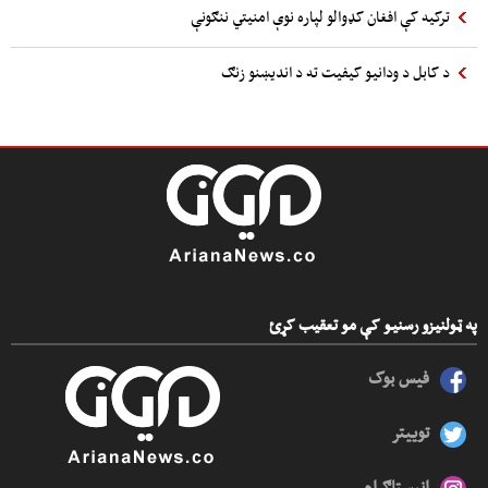
ترکیه کې افغان کډوالو لپاره نوې امنیتي ننګونې
د کابل د ودانیو کیفیت ته د اندیښنو زنګ
په ټولنیزو رسنیو کې مو تعقیب کړئ
فیس بوک
توییتر
انېسټاګرام