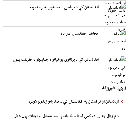
افغانستان کې د برتانیې د جنایتونو په اړه څیړنه
مجاهد: افغانستان امن دی
افغانستان کې د برتانوي پوځیانو د جنایتونو د حقیقت پټول
نوی خبرونه
ازبکستان او قزاقستان په افغانستان کې د صادراتو زیاتولو هوکړه
د نړیوال جنایي محکمې لخوا د طالبانو پر ضد مسقل تحقیقات پیل شول