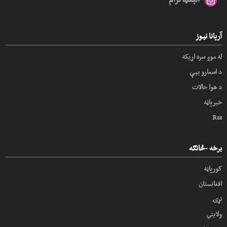
آریانا نیوز
له موږ سره اړیکه
د اسعارو بیې
د هوا حالات
خبرپاڼه
Rss
برخه -څانګه
کورپاڼه
افغانستان
نړۍ
ولایتي