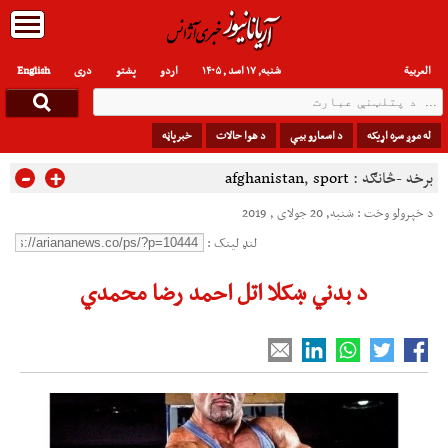
العربیة
شنبه, ۱۷ اسد , ۱۴۰۵
اردو
پشتو
دری
English
له موږ سره اړیکه
د اسعارو بیې
د هوا حالات
خبرپاڼه
-
+
برخه -څانګه :
sport
,
afghanistan
د خپرولو وخت : شنبه, 20 جولای , 2019
لنډ لینک :
د بدني ښکلا اتل احمد رضا محمدي