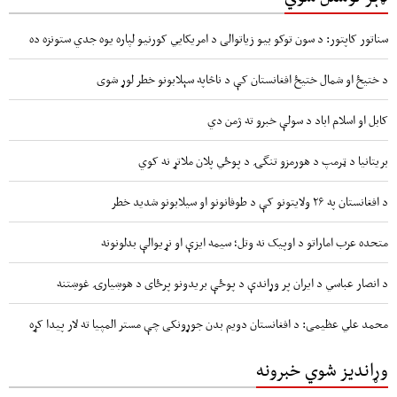
سناتور کاپتور: د سون توکو بیو زیاتوالی د امریکایي کورنیو لپاره یوه جدي ستونزه ده
د ختیځ او شمال ختیځ افغانستان کې د ناڅاپه سېلابونو خطر لوړ شوی
کابل او اسلام اباد د سولې خبرو ته ژمن دي
بریتانیا د ټرمپ د هورمزو تنگۍ د پوځي پلان ملاتړ نه کوي
د افغانستان په ۲۶ ولایتونو کې د طوفانونو او سیلابونو شدید خطر
متحده عرب اماراتو د اوپیک نه وتل؛ سیمه ایزې او نړیوالې بدلونونه
د انصار عباسي د ایران پر وړاندې د پوځې بریدونو پرځای د هوښیارۍ غوښتنه
محمد علي عظیمی: د افغانستان دویم بدن جوړونکی چې مستر المپیا ته لار پیدا کړه
وړاندیز شوي خبرونه