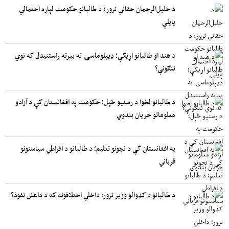
د خلیل‌الرحمان حقاني ترور: د طالبانو حکومت لپاره احتمالي
پایلې
د هند او طالبانو اړیکې؛ ډیپلوماسۍ ته بیرته راستنیدل که نوي
ننګونې؟
د طالبانو لخوا د رسنیو ځپل؛ حکومت په افغانستان کې د آزادو
معلوماتو جریان بندوي
په افغانستان کې د نجونو تعلیم؛ د طالبانو د افراطي سیاستونو
قرباني
د طالبانو د کډوالو وزیر ترور؛ داخلي اختلافونه که د داعش نفوذ؟