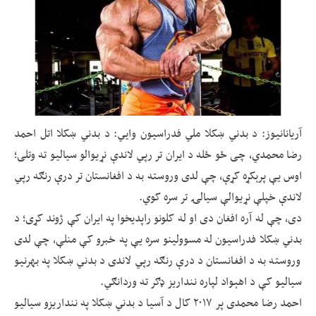
آریانانیوز: د بدني ښکلا ملي فدراسیون وايي: د بدني ښکلا اتل احمد
رضا محمدي، چی ځو ځله د ایران تر رپي لاندې نړیوالو سیالیو ته وتلی؛
اوس یې پرېکړه کړې، چې لدی وروسته به د افغانستان تر درې رنګه رپي
لاندې خپلې نړیوالې سیالۍ تر سره کوي.
دی، چې له آره افغان دی او له کلونو راپدیخوا په ایران کې ژوند کړی؛ د
بدني ښکلا فدراسیون له مسوولینو سره یې په خبرو کې منلې، چې لدی
وروسته به د افغانستان د درې رنګه رپي لاندی د بدني ښکلا په بهرنیو
سیالیو کې د اهېواد لپاره ننداریز ډګر ته وردانګي.
احمد رضا محمدی پر ۲۰۱۷ کال د آسیا د بدني ښکلا په ننداریزو سیالیو