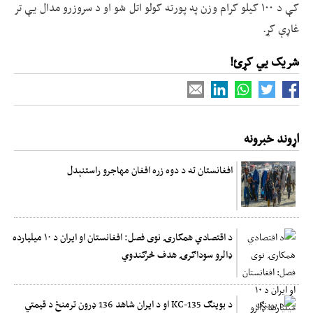
کې د ۱۰۰ کیلو کرام وزن په پورته کولو اتل شو او د سروزرو مدال یې تر
غاړې کړ.
شریک یي کړئ!
اړوند خبرونه
افغانستان ته د دوه زره افغان مهاجرو راستنېدل
د اقتصادي همکارۍ نوی فصل: افغانستان او ایران د ۱۰ میلیارده
ډالرو سوداګرۍ هدف څرګندوي
د بوینګ KC-135 او د ایران شاهد 136 ډرون ترمنځ د قیمتي