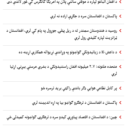
د افغان اتباعو لپاره د موقتي ساتنې پلان په امریکا کانګرس کې غور لاندې دی
پاکستان د افغانستان سره د جګړې اراده نه لري
روسیه د هندوستان سمندر ته د ریل پټلۍ جوړول په پام کې لري، افغانستان د
ټرانزیت لپاره کلیدي رول لري
د داعش-K د زیاتیدونکي ګواښونو په وړاندې نړیواله همکاري اړینه ده
متحده ملتونه: ۲.۷ میلیونه افغان راستنېدونکي د بشري مرستې بیړنۍ اړتیا
لري
پر کابل نظامي هوایي ډګر باندې راکټي برید ترسره شو
پاکستان د افغانستان د ترهګرو ګواښو بیا په اړه اندیښنه لري
چین: د افغانستان د اقتصاد پیاوړي کیدو سره د ترهګرۍ ګواښونه کمیدلی شي