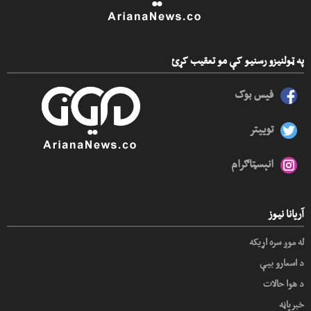
په ټولنیزو رسنیو کې مو تعقیب کړئ
فیس بوک
توییتر
انېسټاګرام
آریانا نیوز
له موږ سره اړیکه
د اسعارو بیې
د هوا حالات
خبرپاڼه