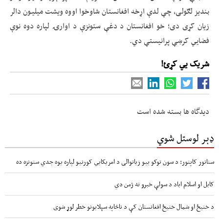
بندیز لګولی، چې لدې اړخه افغانستان شاوخوا اووه ویشت میلیون دالر
زیان کړی دی؛ خو افغانستان د دغې ستونزې د اوارۍ لپاره دوه نوې
فضايي کرښې پرانیستې دي.
شریک یي کړئ!
دیدگاه ها بسته شده است
ډېر لوستل شوي
سناتور کاپتور: د سون توکو بیو زیاتوالی د امریکایي کورنیو لپاره یوه جدي ستونزه ده
کابل او اسلام اباد د سولې خبرو ته ژمن دي
د ختیځ او شمال ختیځ افغانستان کې د ناڅاپه سېلابونو خطر لوړ شوی