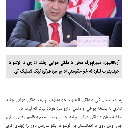
آریانانیوز: دیوراپورله مخی د ملکي هوايي چلند ادارې د الوتنو د
خوندیتوب لپاره له څو حکومتي ادارو سره هوکړه لیک لاسلیک کړ.
په افغانستان کې د ملکي الوتنو د خوندیتوب لپاره د ملکي هوايي چلند
ادارې له پېنځه پوځي او ملکي ادارو سره هوکړه لیک لاسلیک کړ.
د افغانستان د ملکي هوايي چلند ادارې رييس محمد قاسم وفايي ويلي،
چې اوس دوی د افغانستان پر الوتنو د ایکو سازمان باور را ژوندی کړی