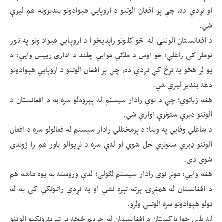
او نږدې ده، چې پر افغان الوتنو د اروپايي هېوادونو بندیزونه هم لیرې
شي.
د افغانستان الوتنې له څو کلونو راپدیخوا د اروپايي هېوادونو په تور
نوملړ کې راغلې؛ خو اوس د ملکي هوایي چلند د ادارې رییس وايي: د
یو لړ هڅو په ترڅ کې نږدې ده، چې پر افغان الوتنو د اروپايي هېوادونو
دغه بندیز لیرې شي.
هغه زیاتوي؛ چې د نوي رادار سیستم له پېرودلو سره به د افغانستان د
الوتنو ډېرې ستونزې اوارې شي.
د ښاغلي وفايي په وینا؛ د پرمختللي رادار سیستم له فعالولو سره د افغان
الوتنو ډېرې ستونزې حل شوي او لدې سره د نړیوالو باور هم را ژوندی
شوی دی.
هغه وایي: مونږ نوی رادار سیستم لګولی؛ لدې وروسته به یوه ماشه هم
د افغانستان له همغږۍ پرته تېره نشي او په نږدې راتلونکي کې به له
ټولو هېوادونو سره الوتنې ولرو.
له بلې خوا پاکستان د افغانستان له حریم څخه پر تېریدونکیو الوتنو