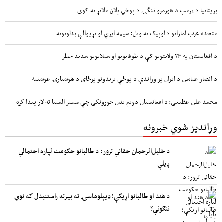
بریتانیا د ټرمپ د هورمزو تنگۍ د پوځي پلان ملاتړ نه کوي
متحده عرب اماراتو د اوپیک نه وتل؛ سیمه ایزې او نړیوالې بدلونونه
د افغانستان په ۲۶ ولایتونو کې د طوفانونو او سیلابونو شدید خطر
د انصار عباسي د ایران پر وړاندې د پوځې بریدونو پرځای د هوښیارۍ غوښتنه
محمد علي عظیمی: د افغانستان دویم بدن جوړونکی چې مستر المپیا ته لار پیدا کړه
وړاندیز شوي خبرونه
د خلیل‌الرحمان حقاني ترور: د طالبانو حکومت لپاره احتمالي
پایلې
د هند او طالبانو اړیکې؛ ډیپلوماسۍ ته بیرته راستنیدل که نوي
ننګونې؟