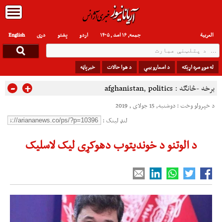
العربیة
جمعه, ۱۶ اسد , ۱۴۰۵
اردو
پشتو
دری
English
له موږ سره اړیکه
د اسعارو بیې
د هوا حالات
خبرپاڼه
-
+
برخه -څانګه :
politics
,
afghanistan
د خپرولو وخت : دوشنبه, 15 جولای , 2019
لنډ لینک :
د الوتنو د خوندیتوب دهوکړی لیک لاسلیک