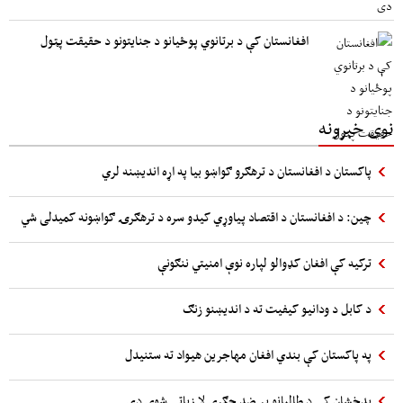
افغانستان کې د برتانوي پوځیانو د جنایتونو د حقیقت پټول
نوی خبرونه
پاکستان د افغانستان د ترهګرو ګواښو بیا په اړه اندیښنه لري
چین: د افغانستان د اقتصاد پیاوړي کیدو سره د ترهګرۍ ګواښونه کمیدلی شي
ترکیه کې افغان کډوالو لپاره نوې امنیتي ننګونې
د کابل د ودانیو کیفیت ته د اندیښنو زنګ
په پاکستان کې بندي افغان مهاجرین هیواد ته ستنیدل
بدخشان کې د طالبانو پر ضد جګړې لا زیاتې شوی دي