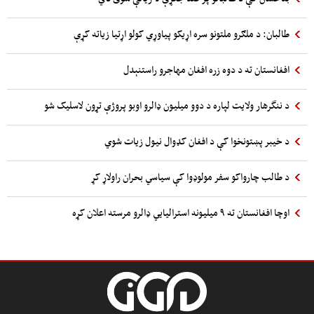
طالبان: د ملګرو ملتونو سره اړیکو پیاوړي کولو اړتیا زیاته کړې
افغانستان ته د دوه زره افغان مهاجرو راستنېدل
د ننگرهار ولایت لپاره د دوو میلیون ډالرو اوبو پروژې تړون لاسلیک شو
د خیبر پښتونخوا کې د افغان کډوال نیول زیات شوي
د طالب چارواکو سفر مولوډوا کې سیاسي بحران راولاړ کړ
اوچا افغانستان ته ۹ میلیونه استرالیایي ډالرو مرسته اعلان کړه