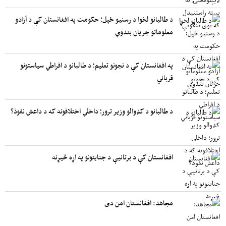
د طالبانو لخوا د رسنیو ځپل؛ حکومت په افغانستان کې د آزادو
معلوماتو جریان بندوي
په افغانستان کې د نجونو تعلیم؛ د طالبانو د افراطي سیاستونو
قرباني
د طالبانو د کډوالو وزیر ترور؛ داخلي اختلافونه که د داعش نفوذ؟
افغانستان کې د برتانیې د جنایتونو په اړه څیړنه
مجاهد: افغانستان امن دی