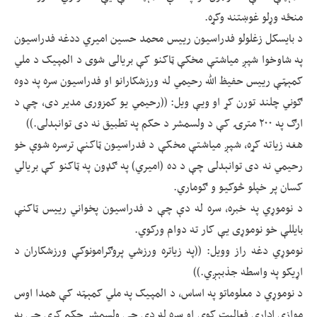
منځه وړلو غوښتنه وکړه.
د بایسکل زغلولو فدراسیون رییس محمد حسین امیري ددغه فدراسیون
په شاوخوا شپږ میاشتې مخکې ټاکنو کې بریالی شوی د المپیک د ملي
کمېټې رییس حفیظ الله رحیمي له ورزشکارانو او فدراسیون سره په دوه
ګوني چلند تورن کړ او ویې ویل: ((رحیمي یو کمزوری مدیر دی، چې د
ارګ په ۲۰۰ مترۍ کې د ولسمشر د حکم په تطبیق نه دی توانېدلی.))
هغه زیاته کړه، شپږ میاشتې مخکې د فدراسیون ټاکنې ترسره شوې خو
رحیمي نه دی توانېدلی چې د ده (امیري) په ګډون په ټاکنو کې بریالي
کسان پر خپلو څوکیو و ګوماري.
د نوموړي په خبره، سره له دې چې د فدراسیون پخواني رییس ټاکنې
بایللې خو نوموړی یې کار ته دوام ورکوي.
نوموړي دغه راز وویل: ((په زیاتره ورزشي پروګرامونوکې ورزشکاران د
اړیکو په واسطه جذبېږي.))
د نوموړي د معلوماتو په اساس، د المپیک په ملي کمېټه کې همدا اوس
موازي ادارې فعالیت کوي او سره له دې چې ولسمشر حکم کړی چې په