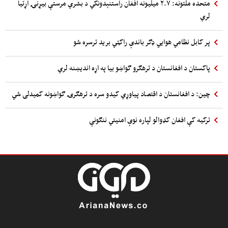
متحده ملتونه: ۲.۷ میلیونه افغان راستنېدونکي د بشري مرستې بیړنۍ اړتیا
لري
پر کابل نظامي هوایي ډګر باندې راکټي برید ترسره شو
پاکستان د افغانستان د ترهګرو ګواښو بیا په اړه اندیښنه لري
چین: د افغانستان د اقتصاد پیاوړي کیدو سره د ترهګرۍ ګواښونه کمیدلی شي
ترکیه کې افغان کډوالو لپاره نوې امنیتي ننګونې