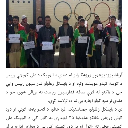
آریانانیوز: یوشمېر ورزشکارانو له دندې د المپیک د ملي کمېټې رییس
د ګوښه کېدو غوښتنه وکړه او د بایسکل زغلولو فدراسیون رییس وايي
چې د ټاکنو له لارې ددغه فدارسیون ریاست ته بريالى شوى، خو د
دندې تر سره کولو اجازه یې نه ده ترلاسه کړې.
نن د بایسکل زغلولو، جمناستیک، غره ختلو، د لامبو پنځه ګوني او دوه
ګوني ورزشي څانګو شاوخوا ۳۵ لوبغاړي په کابل کې د المپیک ملي
کمېټې مخې ته راټول او په دې کمېټه کې یې د موازي ادارو د له