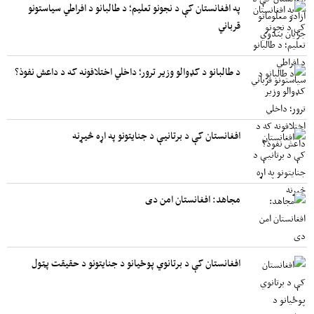
په افغانستان کې د نجونو تعلیم؛ د طالبانو د افراطي سیاستونو
قرباني
د طالبانو د کډوالو وزیر ترور؛ داخلي اختلافونه که د داعش نفوذ؟
افغانستان کې د برتانیې د جنایتونو په اړه څیړنه
مجاهد: افغانستان امن دی
افغانستان کې د برتانوي پوځیانو د جنایتونو د حقیقت پټول