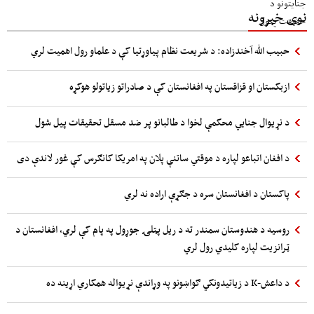
نوی خبرونه
حبیب الله آخندزاده: د شریعت نظام پیاوړتیا کې د علماو رول اهمیت لري
ازبکستان او قزاقستان په افغانستان کې د صادراتو زیاتولو هوکړه
د نړیوال جنایي محکمې لخوا د طالبانو پر ضد مسقل تحقیقات پیل شول
د افغان اتباعو لپاره د موقتي ساتنې پلان په امریکا کانګرس کې غور لاندې دی
پاکستان د افغانستان سره د جګړې اراده نه لري
روسیه د هندوستان سمندر ته د ریل پټلۍ جوړول په پام کې لري، افغانستان د
ټرانزیت لپاره کلیدي رول لري
د داعش-K د زیاتیدونکي ګواښونو په وړاندې نړیواله همکاري اړینه ده