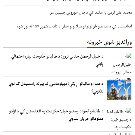
محمد علی ازمی په هالنډ کې د بدن جوړونې چمپین شو
افغانستان کې د شدیدو بارانونو او سېلابونو خطر، د تلفات شمېر ۱۵۷ ته لوړ شوی
وړاندیز شوي خبرونه
د خلیل‌الرحمان حقاني ترور: د طالبانو حکومت لپاره احتمالي
پایلې
د هند او طالبانو اړیکې؛ ډیپلوماسۍ ته بیرته راستنیدل که نوي
ننګونې؟
د طالبانو لخوا د رسنیو ځپل؛ حکومت په افغانستان کې د آزادو
معلوماتو جریان بندوي