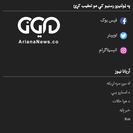
په ټولنیزو رسنیو کې مو تعقیب کړئ
فیس بوک
توییتر
انېسټاګرام
آریانا نیوز
له موږ سره اړیکه
د اسعارو بیې
د هوا حالات
خبرپاڼه
Rss