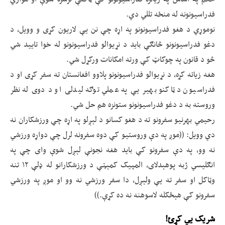
فدراسیونونه له منځه تللي دي.
نوموړي د هغو فدراسیونونو په اړه چې نن یې لاریون کړی و وویل، د
دغو فدراسیونونو څانګې باید د نړیوالو فدراسیونونو له خوا تایید شي
څو د قانون په چوکاټ کې ورته امکانات ورکړل شي.
هغه زیاته کړه، د نړیوالو فدراسیونونو پلاوو افغانستان ته سفر کړی او د
فدراسیون د ټاکنو بهیر یې په عملي توګه لیدلی او د دوی له نظر
وروسته به د دغو فدراسیونونو ستونزه هم حل شي.
رحیمي بهرنیو سفرونو ته د هغو کسانو د لېږلو په اړه چې ورزشکاران نه
دي وویل: ((موږ په دې وروستیو کې دوه سفرونه لرل چې دواړه ورزشي
نه وو، په دې سفرونو کې باید هغه نجونې لېږل شوې وای چې په
انګليسي ژبه پوهېدلای، المپیک کمېټې د ورزشکارانو له ډلې ۱۲ تنه
وټاکل او سفر ته یې ولېږل، دا سفر ورزشي نه وو او موږ په ورزشي
سفرونو کې هېڅکله لاسوهنه نه ده کړې.))
شریک یي کړئ!