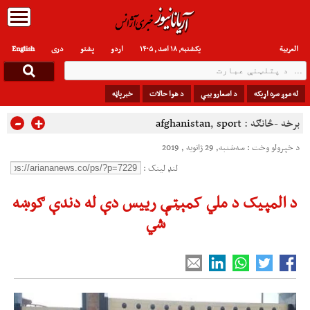
العربیة
یکشنبه, ۱۸ اسد , ۱۴۰۵
اردو
پشتو
دری
English
له موږ سره اړیکه
د اسعارو بیې
د هوا حالات
خبرپاڼه
-
+
برخه -څانګه :
sport
,
afghanistan
د خپرولو وخت : سه‌شنبه, 29 ژانویه , 2019
لنډ لینک :
د المپیک د ملي کمېټې رییس دې له دندې ګوښه
شي