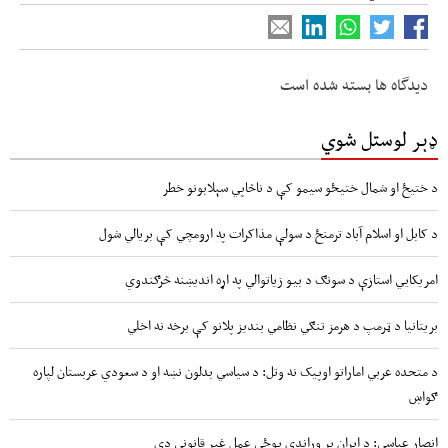
دیدگاه ها بسته شده است
ډېر لوستل شوي
د ختیځ او شمال ختیځو سیمو کې د ناڅاپي سېلابونو خطر
د کابل او اسلام آباد ترمنځ د سولې مذاکرات په ارومچي کې بريالي شول
امریکايي استازې د سونګ د بیو زیاتوالي په اړه اندیښنه څرګندوي
بریتانیا د ټرمپ د هرمز تنګي نظامي بندیز پلانو کې برخه نه اخلي
د متحده عربي اماراتو اوپیک نه وتل: د سیاسي بدلون نښه او د سعودي عربستان لپاره
ګواښ
انصار عباسي: د ایران پر وړاندې پوځي عمل غیر قانوني دی