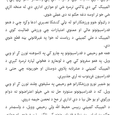
المپیک کې دې ټاکنې ترسره شي او موازي ادارې دې له منځه لاړې
شي خو تر اوسه دغه حکم نه دی عملي شوی.
د راټولو شوو ورزشکارانو له ډلې کنشکا نصیري ادعا وکړه چې د هغو
فدراسیونونو مالي او معنوي امتیازات چې ورزشي فعالیت کوي د
المپیک د ملي کمېټې د ریاست له خوا په غیرقانوني بڼه قطع شوي
دي.
هغه هم رحیمي د فدراسیونونو په چارو کې په لاسوهنه تورن کړ او ویې
ویل، په هغو سفرونو کې چې د لوبغاړو د هڅونې لپاره ترسره کېږي د
المپیک کمېټې د مشرتابه پلاوي دوستان او خوریونه چې حتی د
فدراسیون غړيتوب نه لري جذبېږي.
یو شمېر نورو ورزشکارانو هم رحیمي په سلیقوي چلند تورن کړ او ویې
ویل، که د فدراسیونونو ستونزه حل نه شي خپلو اعتراضونو ته دوام
ورکوي او یو ځل بیا د دې ادارې تر مخ د تحصن خېمه دروي.
د المپیک کمېټې رییس حفیظ الله ولي رحیمي وویل، د ولسمشر د
حکم په اساس په زیاتره فدراسیونونو کې ټاکنې ترسره شوې او موازي