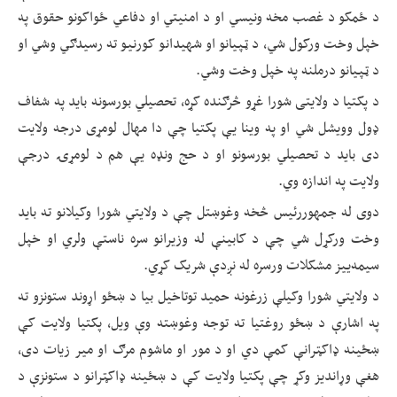
د ځمکو د غصب مخه ونیسي او د امنیتي او دفاعي ځواکونو حقوق په
خپل وخت ورکول شي، د ټپیانو او شهیدانو کورنیو ته رسیدګي وشي او
د ټپیانو درملنه په خپل وخت وشي.
د پکتیا د ولایتی شورا غړو څرګنده کړه، تحصیلي بورسونه باید په شفاف
ډول وویشل شي او په وینا یې پکتیا چې دا مهال لومړی درجه ولایت
دی باید د تحصیلي بورسونو او د حج ونډه یې هم د لومړۍ درجې
ولایت په اندازه وي.
دوی له جمهوررئیس څخه وغوښتل چې د ولایتي شورا وکیلانو ته باید
وخت ورکړل شي چې د کابینې له وزیرانو سره ناستې ولري او خپل
سیمه‌ییز مشکلات ورسره له نږدې شریک کړي.
د ولایتي شورا وکیلې زرغونه حمید توتاخیل بیا د ښځو اړوند ستونزو ته
په اشارې د ښځو روغتیا ته توجه وغوښته وې ویل، پکتیا ولایت کې
ښځینه ډاکټرانې کمې دي او د مور او ماشوم مرګ او میر زیات دی،
هغې وړاندیز وکړ چې پکتیا ولایت کې د ښځینه ډاکټرانو د ستونزې د