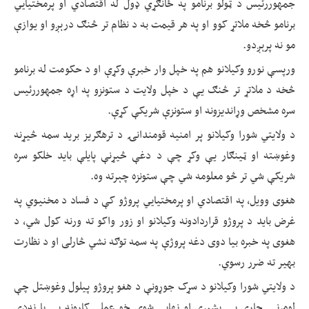
جمهوررئیس د ټولو برنامو په ځانګړي ډول له اقتصادي او پرمختیايي
برنامو څخه ملاتړ کوو او په هر قیمت به د نظام تر څنګ درېږو او یوازې
مو نه پرېږدو.
ورپسې نورو وکیلانو هم په خپل وار خبرې وکړې او د حکومت له برنامو
څخه د ملاتړ تر څنګ یې د خپل ولایت د ستونزو په اړه جمهوررئیس
سره مشخص وړاندیزونه او ستونزې شریکې کړې.
د ولایتي شورا وکیلانو پر امنیه قومندانۍ د ترهګریز برید سمه څیړنه
وغوښته او ټینګار یې وکړ چې د دغې څیړنې پایلې باید خلکو سره
شریکې شي تر څو معلومه شي چې ستونزه چېرته وه.
هغوی وویل، په اقتصادي او پرمختیايي پروژو کې د فساد د مخنیوي په
غرض باید د پروژو قراردادونه وکیلانو او زور واکو ته ورنه کول شي، د
هغوی په خبره بیا دوی دغه پروژې په سمه توګه نشي څارلی او د نظارت
بهیر ته ضرر رسوي.
د ولایتي شورا وکیلانو د سړک جوړونې د هغو پروژو پیلول وغوښتل چې
لومړنۍ چارې یې بشپړې او نهايي شوي خو عملي کارونه یې یا نه‌دی