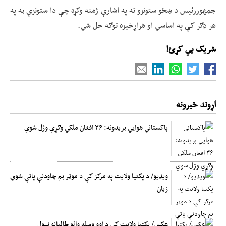
جمهوررئیس د ښځو ستونزو ته په اشارې ژمنه وکړه چې دا ستونزې به په
هر ډګر کې په اساسي او هراړخیزه توګه حل شي.
شریک یي کړئ!
اړوند خبرونه
پاکستاني هوايي بریدونه: ۳۶ افغان ملکي وګړي وژل شوي
ویډیو/ د پکتیا ولایت په مرکز کې د موټر بم چاودنې پاتې شوي
زیان
عکس/ پکتیا ولایت کې د اوو وسله والو طالبانو نیول