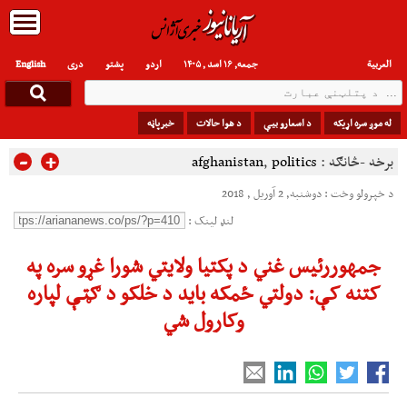
العربیة
جمعه, ۱۶ اسد , ۱۴۰۵
اردو
پشتو
دری
English
له موږ سره اړیکه
د اسعارو بیې
د هوا حالات
خبرپاڼه
-
+
برخه -څانګه :
politics
,
afghanistan
د خپرولو وخت : دوشنبه, 2 آوریل , 2018
لنډ لینک :
جمهوررئیس غني د پکتیا ولایتي شورا غړو سره په
کتنه کې: دولتي ځمکه باید د خلکو د ګټې لپاره
وکارول شي