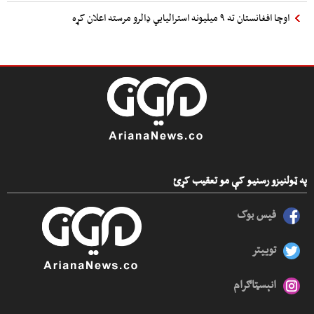
اوچا افغانستان ته ۹ میلیونه استرالیایي ډالرو مرسته اعلان کړه
په ټولنیزو رسنیو کې مو تعقیب کړئ
فیس بوک
توییتر
انېسټاګرام