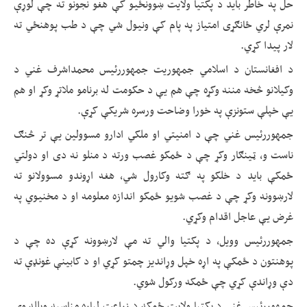
حل په خاطر باید د پکتیا ولایت ښوونځیو کې هغو نجونو ته چې لوړې
نمرې لري ځانګړی امتیاز په پام کې ونیول شي چې د طب پوهنځي ته
لار پیدا کړي.
د افغانستان د اسلامي جمهوریت جمهوررئیس محمداشرف غني د
وکیلانو څخه مننه وکړه چې هم یې د حکومت له برنامو ملاتړ وکړ او هم
یې خپلې ستونزې په خورا وضاحت ورسره شریکې کړې.
جمهوررئیس غني چې د امنیتي او ملکي ادارو مسوولین یې تر څنګ
ناست و، ټینګار وکړ چې د ځمکو غصب ورته د منلو نه دی او دولتي
ځمکې باید د خلکو په ګته وکارول شي، هغه اړوندو مسوولانو ته
لارښوونه وکړ چې د غصب شویو ځمکو اندازه معلومه او د مخنیوي په
غرض یې عاجل اقدام وکړي.
جمهوررئیس وویل، د پکتیا والي ته مې لارښوونه کړې ده چې د
پوهنتون د ځمکې په اړه خپل وړاندیز چمتو کړي او د کابینې غونډې ته
دې وړاندې کړي چې ځمکه ورکول شوي.
جمهوررئیس غني د پکتیا ولایت ځمکه د زراعت لپاره مناسبه وبلله وې