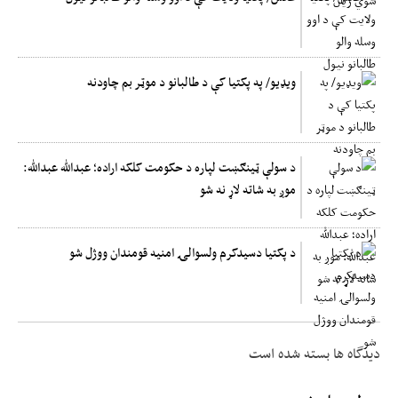
ویډیو/ په پکتیا کې د طالبانو د موټر بم چاودنه
د سولې ټینګښت لپاره د حکومت کلکه اراده؛ عبدالله عبدالله:
موږ به شاته لاړ نه شو
د پکتیا دسیدکرم ولسوالۍ امنیه قومندان ووژل شو
دیدگاه ها بسته شده است