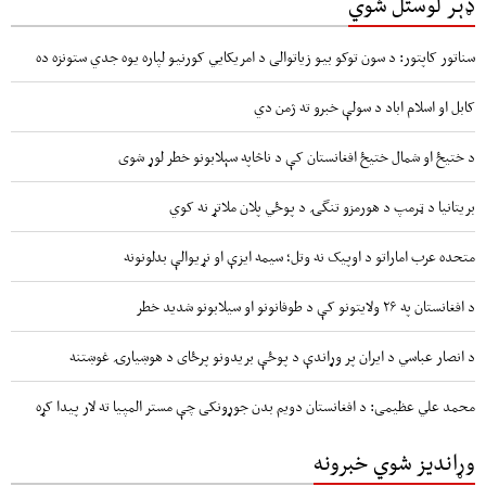
ډېر لوستل شوي
سناتور کاپتور: د سون توکو بیو زیاتوالی د امریکایي کورنیو لپاره یوه جدي ستونزه ده
کابل او اسلام اباد د سولې خبرو ته ژمن دي
د ختیځ او شمال ختیځ افغانستان کې د ناڅاپه سېلابونو خطر لوړ شوی
بریتانیا د ټرمپ د هورمزو تنگۍ د پوځي پلان ملاتړ نه کوي
متحده عرب اماراتو د اوپیک نه وتل؛ سیمه ایزې او نړیوالې بدلونونه
د افغانستان په ۲۶ ولایتونو کې د طوفانونو او سیلابونو شدید خطر
د انصار عباسي د ایران پر وړاندې د پوځې بریدونو پرځای د هوښیارۍ غوښتنه
محمد علي عظیمی: د افغانستان دویم بدن جوړونکی چې مستر المپیا ته لار پیدا کړه
وړاندیز شوي خبرونه