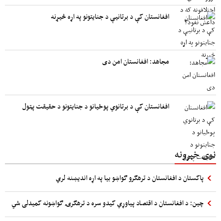
افغانستان کې د برتانیې د جنایتونو په اړه څیړنه
مجاهد: افغانستان امن دی
افغانستان کې د برتانوي پوځیانو د جنایتونو د حقیقت پټول
نوی خبرونه
پاکستان د افغانستان د ترهګرو ګواښو بیا په اړه اندیښنه لري
چین: د افغانستان د اقتصاد پیاوړي کیدو سره د ترهګرۍ ګواښونه کمیدلی شي