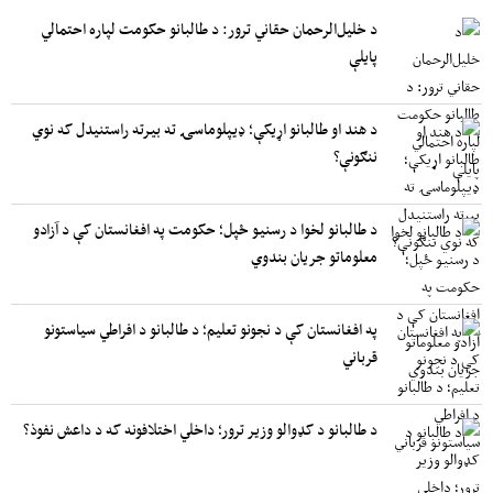
د خلیل‌الرحمان حقاني ترور: د طالبانو حکومت لپاره احتمالي
پایلې
د هند او طالبانو اړیکې؛ ډیپلوماسۍ ته بیرته راستنیدل که نوي
ننګونې؟
د طالبانو لخوا د رسنیو ځپل؛ حکومت په افغانستان کې د آزادو
معلوماتو جریان بندوي
په افغانستان کې د نجونو تعلیم؛ د طالبانو د افراطي سیاستونو
قرباني
د طالبانو د کډوالو وزیر ترور؛ داخلي اختلافونه که د داعش نفوذ؟