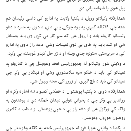
پیل شوي یا ناتمامه پاتي دي.
همدارنګه وکیلانو وویل، د پکتیا ولایت په ادارو کې داسې رئیسان هم
شته چې ۱۶کاله کېږي په یوه چوکۍ پاتې دي، د دوی په خبره د دغو
رئیسانو کارونه باید و ارزول شي که سم کار یې کړی وي باید وستایل
شي او کنه باید په ځای یې نوي تعینات وشي، دغه راز دوی په ادارو
کې د سرپرستۍ ستونزه جدي وبلله او د ژر حل کېدو غوښتنه یې وکړه.
د ولایتي شورا وکیلانو له جمهوررئیس څخه وغوښتل چې د کادرونو په
تعیناتو کې باید د خلکو سره سلامشورې وشي او ټینګار یې وکړ چې
تعیناتو کې باید د باج ګیرۍ او زورواکۍ مخه ونیول شي.
همدارنګه دوی د پکتیا پوهنتون د ځمکې کمبود ته اشاره وکړه او
وړاندیز یې وکړ چې د پخواني هوايي میدان ځمکه دې د پوهنتون په
واک کې ورکول شي او دغه راز یې د شپې پوهنځي او د طب د کادري
روغتون جوړول، وغوښتل.
د پکتیا د ولایتی شورا غړو له جمهوررئیس څخه په کلکه وغوښتل چې