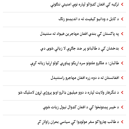
ترکیه کې افغان کډوالو لپاره نوې امنیتي ننګونې
د کابل د ودانیو کیفیت ته د اندیښنو زنګ
په پاکستان کې بندي افغان مهاجرین هیواد ته ستنیدل
بدخشان کې د طالبانو پر ضد جګړې لا زیاتې شوی دي
طالبان: د ملګرو ملتونو سره اړیکو پیاوړي کولو اړتیا زیاته کړې
افغانستان ته د دوه زره افغان مهاجرو راستنېدل
د ننگرهار ولایت لپاره د دوو میلیون ډالرو اوبو پروژې تړون لاسلیک شو
د خیبر پښتونخوا کې د افغان کډوال نیول زیات شوي
د طالب چارواکو سفر مولوډوا کې سیاسي بحران راولاړ کړ