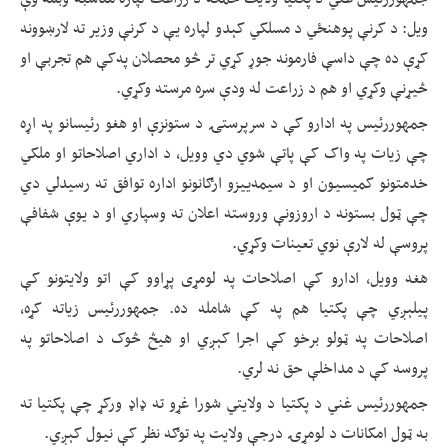
ویل: د کرنې پوهنځي د مسلکي کېدو لپاره یې د کرنې وزیر ته لارښوونه
کړې ده چې داسې فارمونه جوړ کړي تر څو محصلان په‌کې هم تجربې او
څيړنې وکړي او هم د زراعت له ودې سره مرسته وکړي.
جمهوررئیس په ادارو کې د سرپرستۍ د ستونزې او هغو رئیسانو په اړه
چې زیات په واک کې پاتې شوي دي وویل، د اداري اصلاحاتو او ملکي
خدمتونو کمیسیون او د سیمه‌ییزو ارګانونو اداره توافق ته رسیدلي دي
چې ټول بستونه د اروزونې وروسته اعلان ته وسپاري او د یوې شفافې
پروسې له لارې نوي تعینات وکړي.
هغه وویل، ادارو کې اصلاحات په لومړی پړاوو کې اتو ولایتونو کې
پیلېږي چې پکتیا هم په کې شامله ده. جمهوررئیس زیاته کړه،
اصلاحات په ټولو برخو کې اجرا کېږي او هیڅ څوک د اصلاحاتو په
پروسه کې د مداخلې حق نه لري.
جمهوررئیس غني د پکتیا د ولایتي شورا غړو ته ډاډ ورکړ چې پکتیا ته
به ټول امکانات د لومړۍ درجې ولایت په توګه نظر کې نیول کېږي.