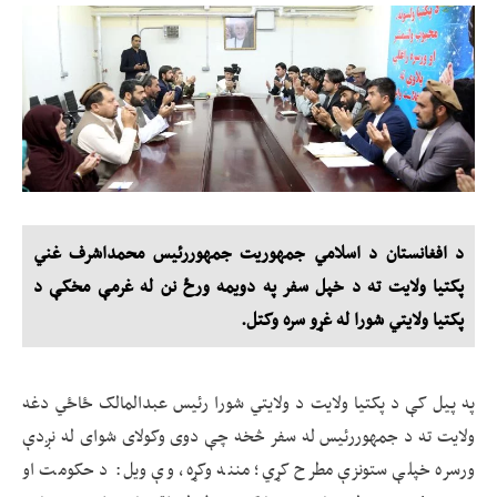
د افغانستان د اسلامي جمهوریت جمهوررئیس محمداشرف غني
پکتیا ولایت ته د خپل سفر په دویمه ورځ نن له غرمې مخکې د
پکتیا ولایتي شورا له غړو سره وکتل.
په پیل کې د پکتیا ولایت د ولایتي شورا رئیس عبدالمالک ځاځي دغه
ولایت ته د جمهوررئیس له سفر څخه چې دوی وکولای شوای له نږدې
ورسره خپلې ستونزې مطرح کړي؛ مننه وکړه، وې ویل: د حکومت او