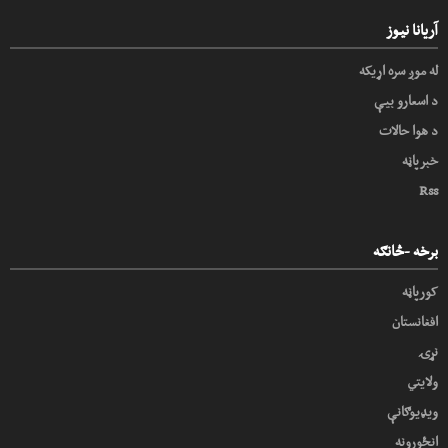
آریانا نیوز
له موږ سره اړیکه
د اسعارو بیې
د هوا حالات
خبرپاڼه
Rss
برخه -څانګه
کورپاڼه
افغانستان
نړۍ
ولایتي
ویډیوګانې
انځورونه