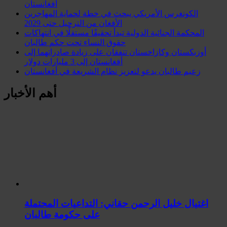
أفغانستان
الكونغرس الأمريكي يبحث في خطة لحماية المهاجرين
الأفغان من الترحيل حتى 2029
المحكمة الجنائية الدولية تبدأ تحقيقًا مستقلًا في انتهاكات
حقوق النساء تحت حكم طالبان
أوزبكستان وكازاخستان تتفقان على زيادة صادراتهما إلى
أفغانستان إلى 3 مليارات دولار
زعيم طالبان يدعو لتعزيز نظام الشريعة في أفغانستان
أهم الأخبار
اغتيال خليل الرحمن حقاني: التداعيات المحتملة
على حكومة طالبان