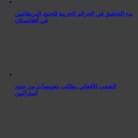
بدء التحقيق في الجرائم الحربیة للجنود البريطانيین
في أفغانستان
الشعب الأفغاني يطالب بتعويضات من جنود
أستراليين