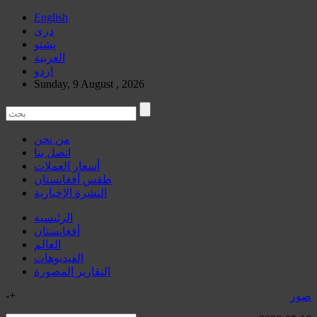
English
دری
پشتو
العربیة
اردو
Sunday, 9 August , 2026
من نحن
اتصل بنا
أسعار العملات
طقس أفغانستان
النشرة الإخبارية
الرئيسية
أفغانستان
العالم
الفیدیوهات
التقاریر المصورة
-
+
صور