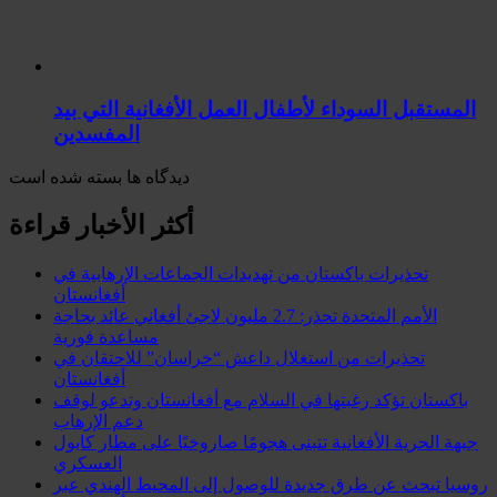
المستقبل السوداء لأطفال العمل الأفغانية التي بيد
المفسدين
دیدگاه ها بسته شده است
أكثر الأخبار قراءة
تحذيرات باكستان من تهديدات الجماعات الإرهابية في
أفغانستان
الأمم المتحدة تحذر: 2.7 مليون لاجئ أفغاني عائد بحاجة
مساعدة فورية
تحذيرات من استغلال داعش “خراسان” للاحتقان في
أفغانستان
باكستان تؤكد رغبتها في السلام مع أفغانستان وتدعو لوقف
دعم الإرهاب
جبهة الحرية الأفغانية تتبنى هجومًا صاروخيًا على مطار كابول
العسكري
روسيا تبحث عن طرق جديدة للوصول إلى المحيط الهندي عبر