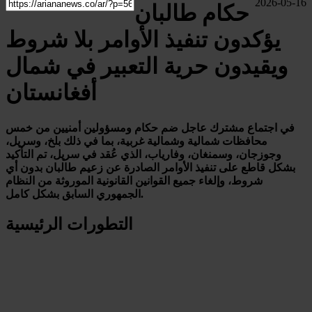
2026-05-16
حكام طالبان
يؤكدون تنفيذ الأوامر بلا شروط
ويقيدون حرية التعبير في شمال
أفغانستان
في اجتماع مشترك عاجل ضم حكام ومسؤولين أمنيين من خمس
محافظات شمالية وشمالية غربية، بما في ذلك بلخ، وسرپل،
وجوزجان، وسمنغان، وفارياب، الذي عُقد في سرپل، تم التأكيد
بشكل قاطع على تنفيذ الأوامر الصادرة عن زعيم طالبان بدون أي
شروط، وإلغاء جميع القوانين القانونية الموروثة من النظام
الجمهوري السابق بشكل كامل.
التطورات الرئيسية