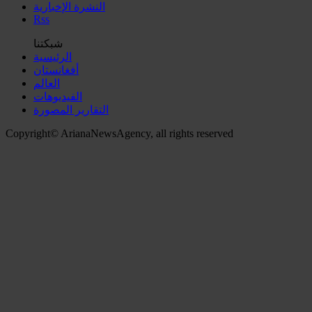
النشرة الإخبارية
Rss
شبكتنا
الرئيسية
أفغانستان
العالم
الفیدیوهات
التقاریر المصورة
Copyright© ArianaNewsAgency, all rights reserved