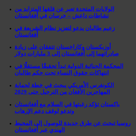
الولايات المتحدة تعبر عن قلقها المتزايد من
نشاطات داعش – خرسان في أفغانستان
زعيم طالبان يدعو لتعزيز نظام الشريعة في
أفغانستان
أوزبكستان وكازاخستان تتفقان على زيادة
صادراتهما إلى أفغانستان إلى 3 مليارات دولار
المحكمة الجنائية الدولية تبدأ تحقيقًا مستقلًا في
انتهاكات حقوق النساء تحت حكم طالبان
الكونغرس الأمريكي يبحث في خطة لحماية
المهاجرين الأفغان من الترحيل حتى 2029
باكستان تؤكد رغبتها في السلام مع أفغانستان
وتدعو لوقف دعم الإرهاب
روسيا تبحث عن طرق جديدة للوصول إلى المحيط
الهندي عبر أفغانستان