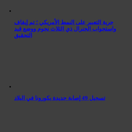
حرية التعبير على النمط الأمريكي ؛ تم إيقاف
واستجواب الجنرال ذي الثلاث نجوم ووضع قید
التحقیق
تسجيل 49 إصابة جديدة بكورونا في البلاد