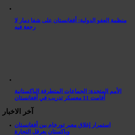
منظمة العفو الدولية: أفغانستان على شفا دمار لا
رجعة فيه
الأمم المتحدة: الجماعات المتطرفة الباكستانية
أقامت 11 معسكر تدريب في أفغانستان
آخر الاخبار
استمرار إغلاق معبر تورخام بين أفغانستان
وباكستان يعرقل التجارة