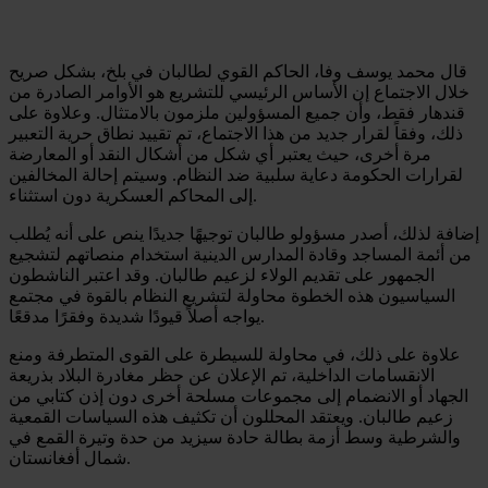
قال محمد يوسف وفا، الحاكم القوي لطالبان في بلخ، بشكل صريح
خلال الاجتماع إن الأساس الرئيسي للتشريع هو الأوامر الصادرة من
قندهار فقط، وأن جميع المسؤولين ملزمون بالامتثال. وعلاوة على
ذلك، وفقاً لقرار جديد من هذا الاجتماع، تم تقييد نطاق حرية التعبير
مرة أخرى، حيث يعتبر أي شكل من أشكال النقد أو المعارضة
لقرارات الحكومة دعاية سلبية ضد النظام. وسيتم إحالة المخالفين
إلى المحاكم العسكرية دون استثناء.
إضافة لذلك، أصدر مسؤولو طالبان توجيهًا جديدًا ينص على أنه يُطلب
من أئمة المساجد وقادة المدارس الدينية استخدام منصاتهم لتشجيع
الجمهور على تقديم الولاء لزعيم طالبان. وقد اعتبر الناشطون
السياسيون هذه الخطوة محاولة لتشريع النظام بالقوة في مجتمع
يواجه أصلاً قيودًا شديدة وفقرًا مدقعًا.
علاوة على ذلك، في محاولة للسيطرة على القوى المتطرفة ومنع
الانقسامات الداخلية، تم الإعلان عن حظر مغادرة البلاد بذريعة
الجهاد أو الانضمام إلى مجموعات مسلحة أخرى دون إذن كتابي من
زعيم طالبان. ويعتقد المحللون أن تكثيف هذه السياسات القمعية
والشرطية وسط أزمة بطالة حادة سيزيد من حدة وتيرة القمع في
شمال أفغانستان.