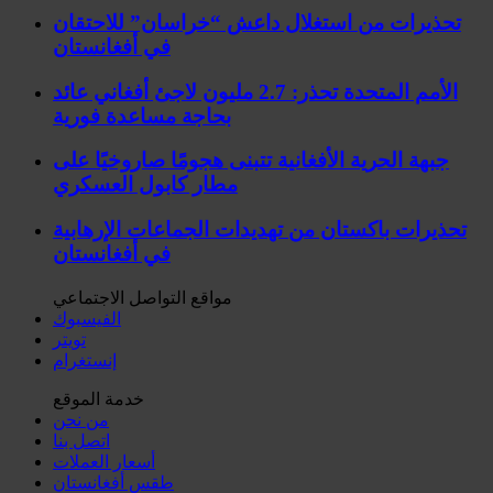
تحذيرات من استغلال داعش “خراسان” للاحتقان
في أفغانستان
الأمم المتحدة تحذر: 2.7 مليون لاجئ أفغاني عائد
بحاجة مساعدة فورية
جبهة الحرية الأفغانية تتبنى هجومًا صاروخيًا على
مطار كابول العسكري
تحذيرات باكستان من تهديدات الجماعات الإرهابية
في أفغانستان
مواقع التواصل الاجتماعي
الفيسبوك
تويتر
إنستغرام
خدمة الموقع
من نحن
اتصل بنا
أسعار العملات
طقس أفغانستان