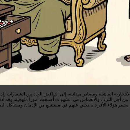
نتحارية الفاشلة ومصادر ميدانية، إلى التناقض الحاد بين الشعارات الد
من أجل الترف والانغماس في الشهوات أصبحت أموراً منهجية. وقد أدى 