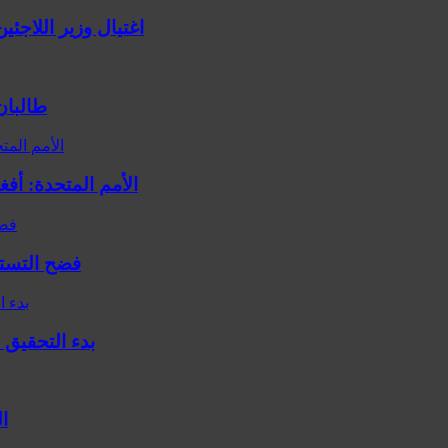
اغتيال وزير اللاجئ
طالبان
الأمم المتحدة: أف
فضح التستر
بدء التحقيق 
ا