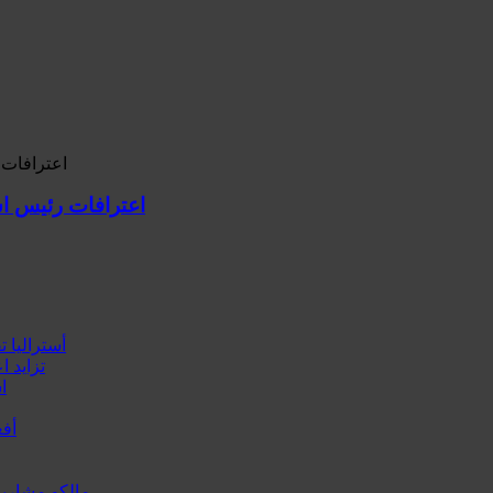
اعترافات رئيس ا
أستراليا تقدم 9 مليون دولار لمواجهة أزمة الإغاثة 
تزايد ا
ا
أفغ
مالكو مشاريع