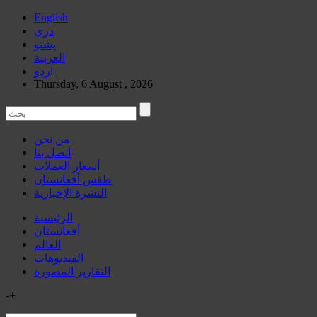
English
دری
پشتو
العربیة
اردو
Thursday, 6 August , 2026
من نحن
اتصل بنا
أسعار العملات
طقس أفغانستان
النشرة الإخبارية
الرئيسية
أفغانستان
العالم
الفیدیوهات
التقاریر المصورة
-
+