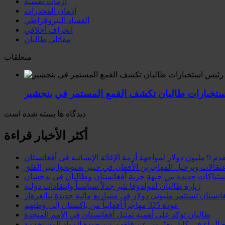
أزمات نفسية
إدمان المخدرات
الفساد البيروقراطي
انحراف أخلاقي
مقاتلي طالبان
متعلقات
ستخبارات طالبان تكشف القمع المستمر في بنجشير
دیدگاه ها بسته شده است
أكثر الأخبار قراءة
الإنسانية في أفغانستان
عتقالات وترحيل المهاجرين الأفغان في خيبر بختونخوا يثير القلق
شتباكات جديدة بين جبهة حرية أفغانستان وطالبان في بدخشان
زيارة طالبان لمولدوفا تثير جدلاً سياسياً وانتقادات دولية
انستان تستثمر مليوني دولار في مشاريع مائية جديدة بنانغرهار
عودة 325 مهاجراً أفغانياً من باكستان إلى وطنهم
طالبان تؤكد على أهمية تمثيل أفغانستان في الأمم المتحدة
 البناء في كابل يعبّرون عن قلقهم من جودة المواد المستخدمة