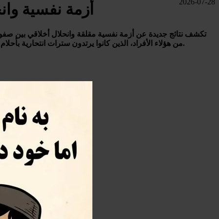
2026-07-28
أزمة نفسية وان
تكشف نتائج جديدة عن أزمة نفسية مقلقة وانحلال أخلاقي بين صفوف 
من هؤلاء الأفراد، الذين كانوا يرتدون سترات انتحارية بأحلام الجنة، يعيشون الآن في حالة من الإدمان على المخدرات والكحول الطبي، بحثًا عن مخرج من الضغوط النفسية الناتجة عن سنوات من العنف.