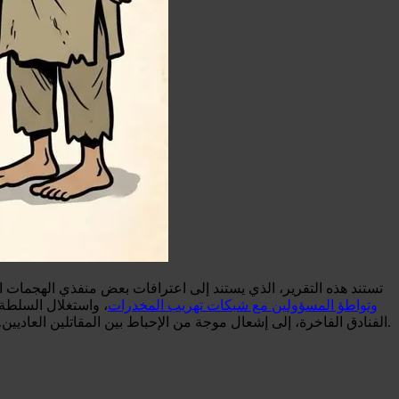
تستند هذه التقرير، الذي يستند إلى اعترافات بعض منفذي الهجمات الا
وتواطؤ المسؤولين مع شبكات تهريب المخدرات
، واستغلال السلطة 
الفنادق الفاخرة، إلى إشعال موجة من الإحباط بين المقاتلين العاديين. يشعر هؤلاء الأفراد بالتخلي عنهم في مستنقع من الإدمان ومشاكل الصحة النفسية، بينما تظل قيادتهم غارقة في امتيازات السلطة والثروات.