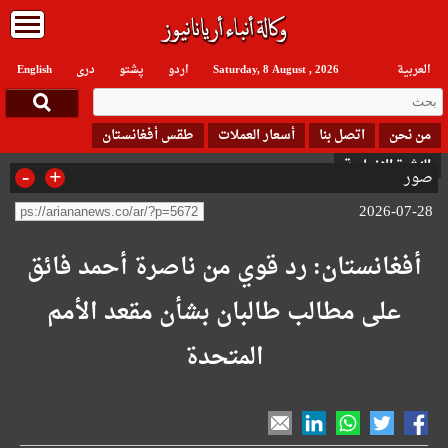
العربیة
Saturday, 8 August , 2026
اردو
پشتو
دری
English
من نحن
اتصل بنا
أسعار العملات
طقس أفغانستان
النشرة الإخبارية
-
+
صور
2026-07-28
أفغانستان: رد قوي من ناصرة أحمد فائق
على مطالب طالبان بشأن مقعد الأمم
المتحدة