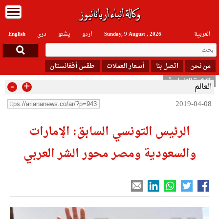
العربیة
Sunday, 9 August , 2026
اردو
پشتو
دری
English
من نحن
اتصل بنا
أسعار العملات
طقس أفغانستان
النشرة الإخبارية
-
+
العالم
2019-04-08
الرئيس التونسي السابق: الإمارات
والسعودية ومصر محور الشر العربي