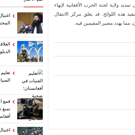
يد ولاية لجنة الحرب الأفغانية لإنهاء
يذ هذه اللوائح. قد يغلق مركز الانتقال
اغتيال
ن، مما يهدد مصير المقيمين فيه.
المحت
العلاق
الدبلو
تعليم 
السيا
قمع ال
تمنع 
أفغانس
اغتيال