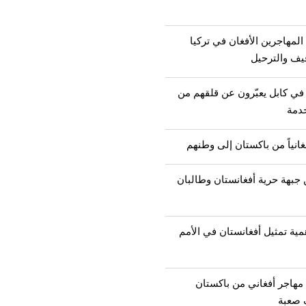
لمهاجرين الأفغان في تركيا
يف والترحيل
 في كابل يعبّرون عن قلقهم من
خدمة
 جبهة حرية أفغانستان وطالبان
مية تمثيل أفغانستان في الأمم
عودة أكثر من 2000 مهاجر أفغاني من باكستان
 صعبة