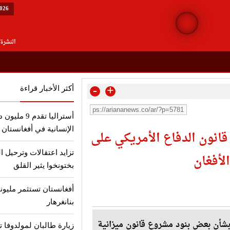
2026
النشرة 
-
+
أكثر الأخبار قراءة
أستراليا تقد
الإنسانية في أفغانستان
انون الدفاع الأمريكي على
تزايد اعتقالات وترحيل ا
لأفغان
بختونخوا يثير القلق
أفغانستان تستثمر مليون
بنانغرهار
 بشأن بعض بنود مشروع قانون ميزانية
زيارة طالبان لمولدوفا تث