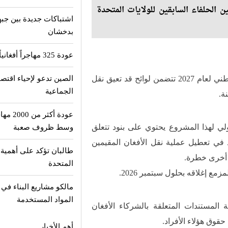
ن الحلفاء السابقين للولايات المتحدة
اشتباكات جديدة بين جبه
بدخشان
عودة 325 مهاجراً أفغانياً من باكستان إلى وطنهم
تشير “إيفاك” إلى أن مسودة قانون تفويض الدفاع الوطني لعام 2027 تتضمن لوائح قد تعيق نقل
الصين تدعو لإحياء اقتصا
الجماعية
ة.
عودة أ
 الأولي لهذا المشروع يحتوي على بنود تتعلق
وسط ظروف صعبة
د في تعطيل عملية نقل الأفغان المقيمين
طالبان تؤكد على أهمية 
ق أخرى خطرة.
المتحدة
ع إغلاقه بحلول سبتمبر 2026.
مالكو مشاريع البناء في
المواد المستخدمة
 المستندات المتعلقة بالشركاء الأفغان
حقوق هؤلاء الأفراد.
أهم الأخبار