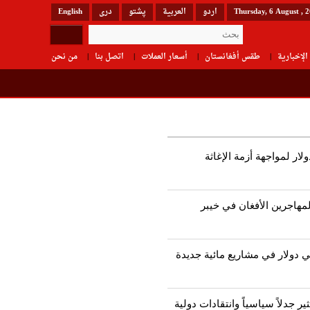
Thursday, 6 August , 
اردو
العربیة
پشتو
دری
English
الإخبارية
طقس أفغانستان
أسعار العملات
اتصل بنا
من نحن
م 9 مليون دولار لمواجهة أزمة الإغاثة
لمهاجرين الأفغان في خيبر
ي دولار في مشاريع مائية جديدة
ير جدلاً سياسياً وانتقادات دولية