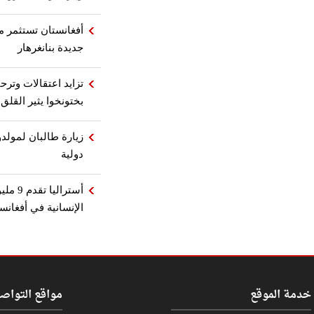
أفغانستان تستثمر مل
جديدة بنانغرهار
تزايد اعتقالات وترح
بختونخوا يثير القلق
زيارة طالبان لمولدوف
دولية
أسترال
الإنسانية في أفغانس
خدمة الموقع
مواقع التواص