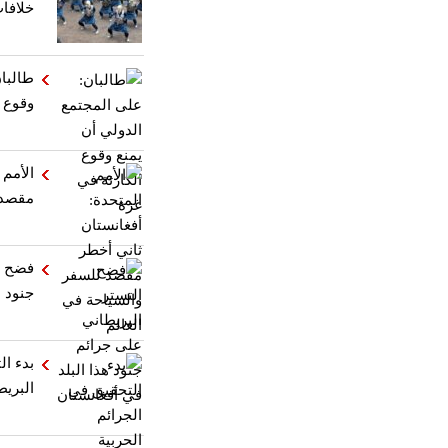
خلافا
طالبان
وقوع ا
الأمم 
مقصد 
فضح ا
جنود ه
بدء ال
البريط