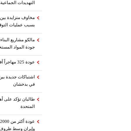
التهديدات الجماعية
مخاوف متزايدة بين ا
بسبب عمليات التوق
مالكو مشاريع البناء
جودة المواد المست
عودة 325 مهاجراً أفغانياً من باكستان إلى وطنهم
اشتباكات جديدة بين
في بدخشان
طالبان تؤكد على أه
المتحدة
وإيران وسط ظروف