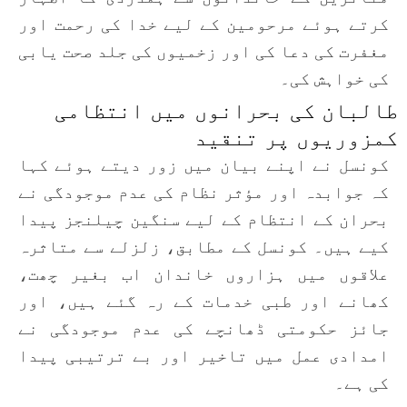
کرتے ہوئے مرحومین کے لیے خدا کی رحمت اور
مغفرت کی دعا کی اور زخمیوں کی جلد صحت یابی
کی خواہش کی۔
طالبان کی بحرانوں میں انتظامی
کمزوریوں پر تنقید
کونسل نے اپنے بیان میں زور دیتے ہوئے کہا
کہ جوابدہ اور مؤثر نظام کی عدم موجودگی نے
بحران کے انتظام کے لیے سنگین چیلنجز پیدا
کیے ہیں۔ کونسل کے مطابق، زلزلے سے متاثرہ
علاقوں میں ہزاروں خاندان اب بغیر چھت،
کھانے اور طبی خدمات کے رہ گئے ہیں، اور
جائز حکومتی ڈھانچے کی عدم موجودگی نے
امدادی عمل میں تاخیر اور بے ترتیبی پیدا
کی ہے۔