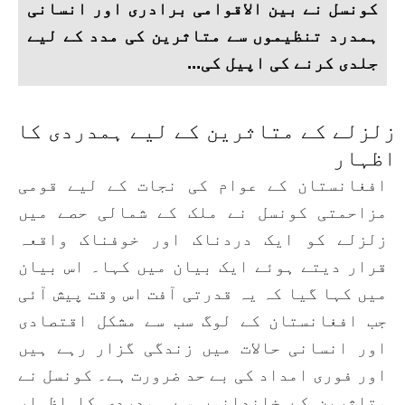
کونسل نے بین الاقوامی برادری اور انسانی
ہمدرد تنظیموں سے متاثرین کی مدد کے لیے
جلدی کرنے کی اپیل کی...
زلزلے کے متاثرین کے لیے ہمدردی کا
اظہار
افغانستان کے عوام کی نجات کے لیے قومی
مزاحمتی کونسل نے ملک کے شمالی حصے میں
زلزلے کو ایک دردناک اور خوفناک واقعہ
قرار دیتے ہوئے ایک بیان میں کہا۔ اس بیان
میں کہا گیا کہ یہ قدرتی آفت اس وقت پیش آئی
جب افغانستان کے لوگ سب سے مشکل اقتصادی
اور انسانی حالات میں زندگی گزار رہے ہیں
اور فوری امداد کی بے حد ضرورت ہے۔ کونسل نے
متاثرین کے خاندانوں سے ہمدردی کا اظہار