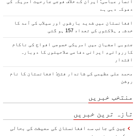
انصار عباسی: ایران کے خلاف فوجی جارحیت امریکہ کی
دھوکہ دہی ہے
افغانستان میں شدید بارشوں اور سیلاب کی آمد کا
خدشہ، ہلاکتوں کی تعداد 157 ہو گئی
جنوبی اصفہان میں امریکی خصوصی افواج کی ناکام
کارروائی، ایرانی دفاعی صلاحیتوں کا دوبارہ
اقتدار
محمد علی عظیمی کی شاندار فتح: افغانستان کا نام
روشن
منتخب خبریں
تازہ ترین خبریں
چین کی جانب سے افغانستان کی معیشت کی بحالی
کی ضرورت پر زور