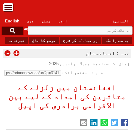
العربیة
اردو
پشتو
دری
English
Friday, 7 August , 2026
ہم سے رابطہ
زر مبادلہ کی شرح
موسم کا حال
خبرنامہ
-
+
حصہ :
افغانستان
زمان اشاعت : سه‌شنبه, 4 نوامبر , 2025
خبر کا مختصر لنک :
افغانستان میں زلزلے کے
متاثرین کی امداد کے لیے بین
الاقوامی برادری کی اپیل