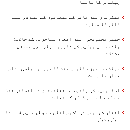
چیلنجز کا سامنا
ننگرہار میں پانی کے منصوبوں کے لیے دو ملین
ڈالر کا معاہدہ
خیبر پختونخوا میں افغان مہاجرین کے حالات:
پاکستانی پولیس کی کارروائیاں اور معاشی
مشکلات
مولڈووا میں طالبان وفد کا دورہ، سیاسی شداں
مداں کا باعث
آسٹریلیا کی جانب سے افغانستان کے انسانی فنڈ
کے لیے 9 ملین ڈالر کا تعاون
افغان شہریوں کی لاشیں اٹلی سے وطن واپس لانے کا
عمل مکمل