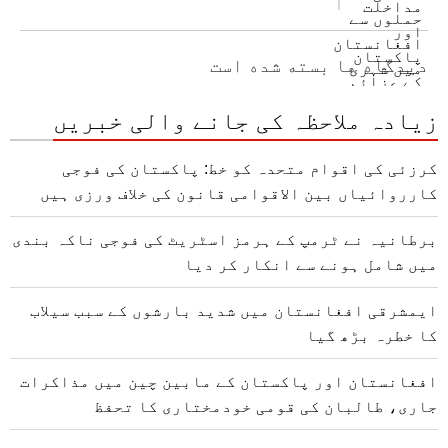
دیدگاه ها بسته شده است
زیادہ ملاحظہ کی جانے والی خبریں
کرزئی کی اقوام متحدہ کو خط: پاکستان کی فوجی
کارروائیاں بین الاقوامی قانون کی خلاف ورزی ہیں
برطانیہ نے ٹرمپ کے ہرمز اسٹریٹ کی فوجی ناکہ بندی
میں شامل ہونے سے انکار کر دیا
ایمشرقی افغانستان میں شدید بارشوں کے سبب سیلاب
کا خطرہ بڑھ گیا
افغانستان اور پاکستان کے مابین چین میں مذاکرات
جاری، طالبان کی قومی خودمختاری کا تحفظ