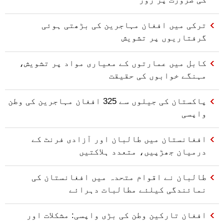
ترکی میں افغان مہاجرین کی بڑھتی ہوئی
گرفتاریوں پر تشویش
کابل میں عمارتوں کے معیاری مواد پر تشویش،
مہنگے خوابوں کی حقیقت
پاکستان کی جیلوں سے 325 افغان مہاجرین کی وطن
واپسی
افغانستان میں طالبان اور آزادی فرنٹ کے
درمیان جھڑپیں، متعدد ہلاکتیں
طالبان نے اقوام متحدہ میں افغانستان کی
نمائندگی کیلئے مطالبات دہرائے
افغان تارکین وطن کی بڑی واپسی: مشکلات اور