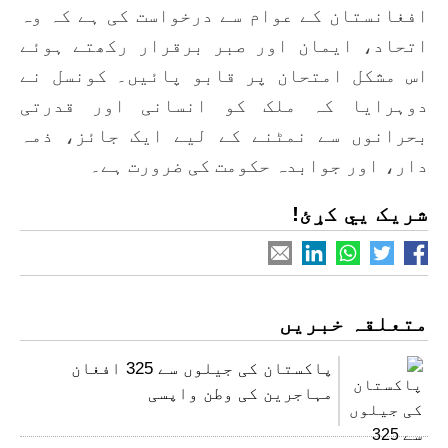
افغانستان کے عوام سے درخواست کی ہے کہ وہ
اتحاد، ایمان اور صبر برقرار رکھتے ہوئے
اس مشکل امتحان پر قابو پائیں۔ کونسل نے
دوہرایا کہ ملک کو انسانی اور قدرتی
بحرانوں سے نمٹنے کے لیے ایک جائز، ذمہ
دار، اور جوابدہ حکومت کی ضرورت ہے۔
شریک یي کړئ!
متعلقہ خبریں
پاکستان کی جیلوں سے 325 افغان
مہاجرین کی وطن واپسی