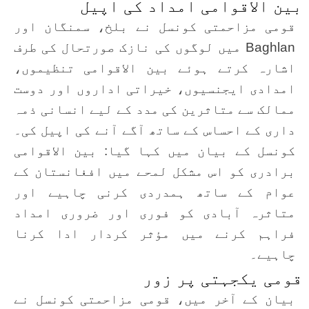
بین الاقوامی امداد کی اپیل
قومی مزاحمتی کونسل نے بلخ، سمنگان اور
Baghlan میں لوگوں کی نازک صورتحال کی طرف
اشارہ کرتے ہوئے بین الاقوامی تنظیموں،
امدادی ایجنسیوں، خیراتی اداروں اور دوست
ممالک سے متاثرین کی مدد کے لیے انسانی ذمہ
داری کے احساس کے ساتھ آگے آنے کی اپیل کی۔
کونسل کے بیان میں کہا گیا: بین الاقوامی
برادری کو اس مشکل لمحے میں افغانستان کے
عوام کے ساتھ ہمدردی کرنی چاہیے اور
متاثرہ آبادی کو فوری اور ضروری امداد
فراہم کرنے میں مؤثر کردار ادا کرنا
چاہیے۔
قومی یکجہتی پر زور
بیان کے آخر میں، قومی مزاحمتی کونسل نے