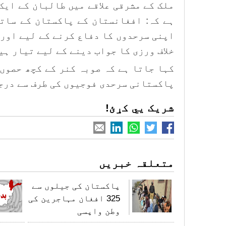
ملک کے مشرقی علاقے میں طالبان کے ایک
ہے کہ: افغانستان کے پاکستان کے سات
اپنی سرحدوں کا دفاع کرنے کے لیے اور 
خلاف ورزی کا جواب دینے کے لیے تیار ہی
کہا جاتا ہے کہ صوبہ کنر کے کچھ حصوں
پاکستانی سرحدی فوجیوں کی طرف سے درج
شریک یي کړئ!
متعلقہ خبریں
پاکستان کی جیلوں سے
325 افغان مہاجرین کی
وطن واپسی