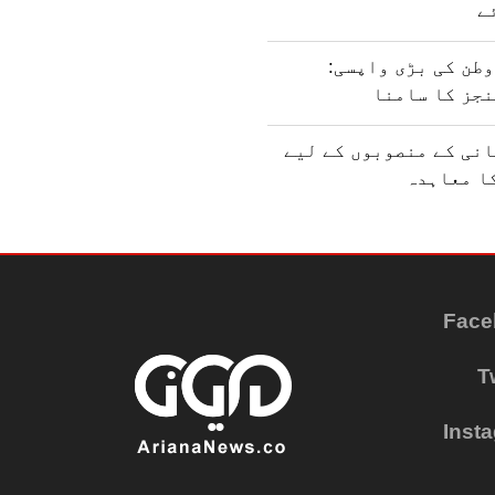
ے
طن کی بڑی واپسی:
نجز کا سامنا
نی کے منصوبوں کے لیے
ا معاہدہ
Face
T
Inst