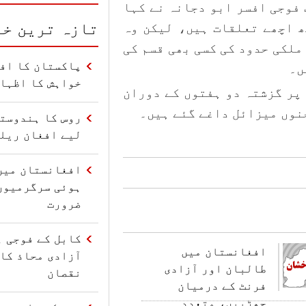
 فوجی افسر ابو دجانہ نے کہا
تازہ ترین خب
ھ اچھے تعلقات ہیں، لیکن وہ
ملکی حدود کی کسی بھی قسم کی
پاکستان کا افغ
ں۔
خواہش کا اظہا
 پر گزشتہ دو ہفتوں کے دوران
نوں میزائل داغے گئے ہیں۔
روس کا ہندوستا
لیے افغان ریل
افغانستان میں
ہوئی سرگرمیوں
ضرورت
کابل کے فوجی ہ
افغانستان میں
آزادی محاذ کا 
طالبان اور آزادی
نقصان
فرنٹ کے درمیان
جھڑپیں، متعدد