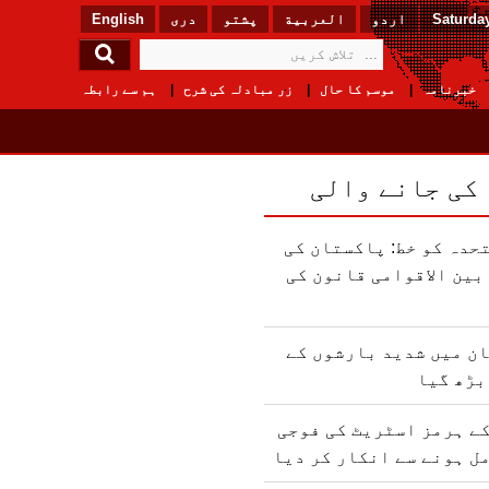
Saturday
اردو
العربیة
پشتو
دری
English
خبرنامہ
موسم کا حال
زر مبادلہ کی شرح
ہم سے رابطہ
 کی جانے والی
حدہ کو خط: پاکستان کی
ین الاقوامی قانون کی
ن میں شدید بارشوں کے
بڑھ گیا
ے ہرمز اسٹریٹ کی فوجی
ل ہونے سے انکار کر دیا