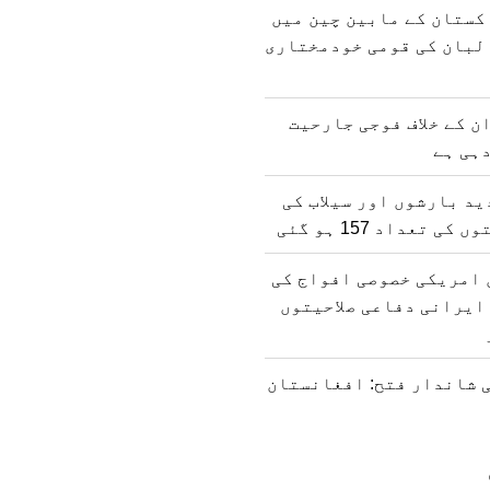
کستان کے مابین چین میں
لبان کی قومی خودمختاری
ن کے خلاف فوجی جارحیت
ہی ہے
د بارشوں اور سیلاب کی
 تعداد 157 ہو گئی
 امریکی خصوصی افواج کی
ایرانی دفاعی صلاحیتوں
 شاندار فتح: افغانستان