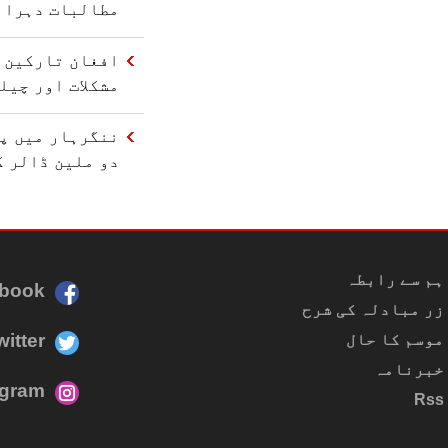
مطالبات دہرائ
افغان تارکین و
مشکلات اور چیل
ننگرہار میں پا
دو ملین ڈالر ک
ہم سے رابطہ
book
زر مبادلہ کی شرح
witter
موسم کا حال
خبرنامہ
agram
Rss