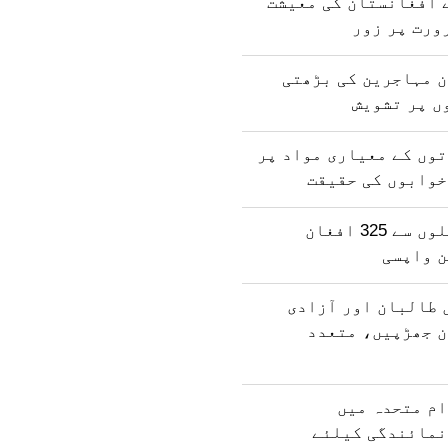
 افغانستان کی معیشت
ورت پر زور
ن مہاجرین کی بڑھتی
ں پر تشویش
وں کے معیاری مواد پر
خوابوں کی حقیقت
پاکستان کی جیلوں سے 325 افغان
ن واپسی
 طالبان اور آزادی
ن جھڑپیں، متعدد
ام متحدہ میں
نمائندگی کیلئے