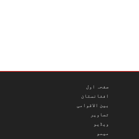
صفحہ اول
افغانستان
بین الاقوامی
تصاویر
ویڈیو
میمو