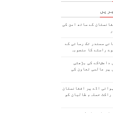
ریں
انستان کے ساتھ امن کی
ر
نی سمندر تک رسائی کے
وے راستے کا منصوبہ
 داعش-کے کی بڑھتی
 پر عالمی تعاون کی
وائی اڈے پر افغانستان
راکٹ حملہ، طالبان کو