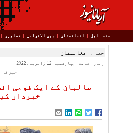
صفحہ اول
افغانستان
بین الاقوامی
تصاویر
حصہ :
افغانستان
زمان اشاعت : چهارشنبه, 12 ژانویه , 2022
خبر کا م
طالبان کے ایک فوجی افس
خبردار کیا