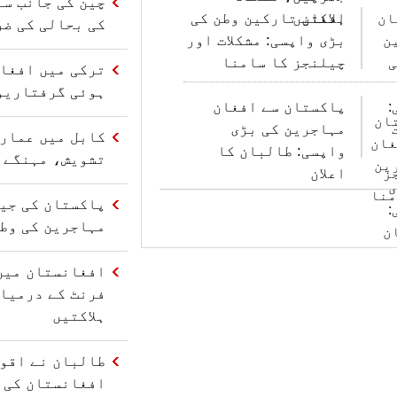
چین کی جانب سے
ہلاکتیں
افغان تارکین وطن کی
کی بحالی کی ضر
بڑی واپسی: مشکلات اور
چیلنجز کا سامنا
ترکی میں افغا
ہوئی گرفتاریو
پاکستان سے افغان
مہاجرین کی بڑی
کابل میں عمارت
واپسی: طالبان کا
تشویش، مہنگے 
اعلان
مہاجرین کی وط
افغانستان میں
فرنٹ کے درمیا
ہلاکتیں
طالبان نے اقو
افغانستان کی 