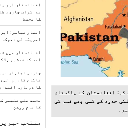
افغانستان اور پا
مذاکرات جاری، طا
کا تحفظ
انصار عباسی: ایرا
امریکہ کی دھوکہ د
افغانستان میں شدی
آمد کا خدشہ، ہلاکتوں کی
جنوبی اصفہان میں
ناکام کارروائی، 
کا دوبارہ اقتدار
 کہ: افغانستان کے پاکستان
محمد علی عظیمی کی
کی حدود کی کسی بھی قسم کی
کا نام روشن
یں۔
منتخب خبریں