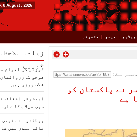
, 8 August , 2026
ویڈیو
میمو
متفرقہ
زیادہ ملاحظہ
-
+
خبریں
کرزئی کی اقوام مت
ختصر لنک :
فوجی کارروائیاں ب
خلاف ورزی ہیں
ر نے پاکستان کو
 ہے
ایمشرقی افغانستا
سبب سیلاب کا خطرہ 
برطانیہ نے ٹرمپ ک
ناکہ بندی میں شام