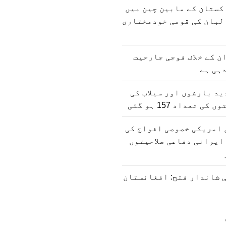
کستان کے مابین چین میں
لبان کی قومی خودمختاری
ن کے خلاف فوجی جارحیت
ہی ہے
د بارشوں اور سیلاب کی
 تعداد 157 ہو گئی
 امریکی خصوصی افواج کی
ایرانی دفاعی صلاحیتوں
 شاندار فتح: افغانستان