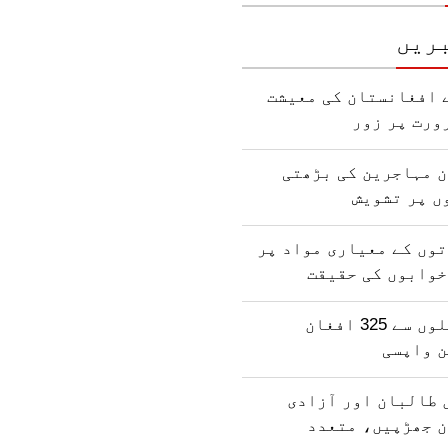
ریں
 افغانستان کی معیشت
ورت پر زور
ن مہاجرین کی بڑھتی
ں پر تشویش
وں کے معیاری مواد پر
خوابوں کی حقیقت
پاکستان کی جیلوں سے 325 افغان
ن واپسی
 طالبان اور آزادی
ن جھڑپیں، متعدد