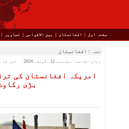
صفحہ اول
افغانستان
بین الاقوامی
تصاویر
حصہ :
افغانستان
زمان اشاعت : دوشنبه, 12 آگوست , 2024
خبر کا م
امریکہ افغانستان کی ترقی
بڑی رکاوٹ