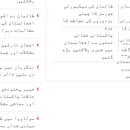
ہلاکتیں
طالبان کی سیکیورٹی
فورسز کا چینی
طالبان نے اقو
مزدوروں کی حفاظت کا
افغانستان کی 
عزم
مطالبات دہرائ
پاکستانی فضائی
حملوں سے افغانستان
افغان تارکین و
میں شہری ہلاکتیں بڑھ
مشکلات اور چیل
گئیں
ننگرہار میں پا
دو ملین ڈالر ک
خیبر پختونخوا
حالات: پاکستان
اور معاشی مشکل
مولڈووا میں ط
سیاسی شداں مدا