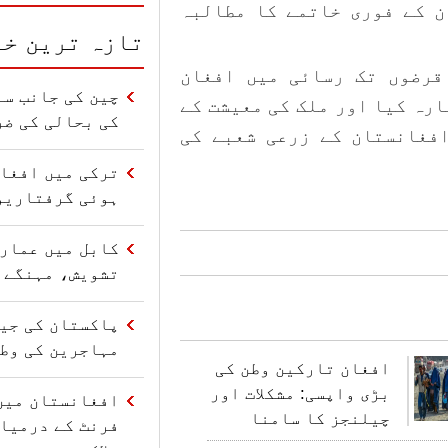
ن کے فوری خاتمے کا مطالبہ
تازہ ترین خب
قرضوں تک رسائی میں افغان
چین کی جانب سے
ارہ کیا اور ملک کی معیشت کے
کی بحالی کی ضر
فغانستان کے زرعی شعبے کی
ترکی میں افغا
ہوئی گرفتاریو
کابل میں عمارت
تشویش، مہنگے 
مہاجرین کی وط
افغان تارکین وطن کی
بڑی واپسی: مشکلات اور
افغانستان میں
چیلنجز کا سامنا
فرنٹ کے درمیا