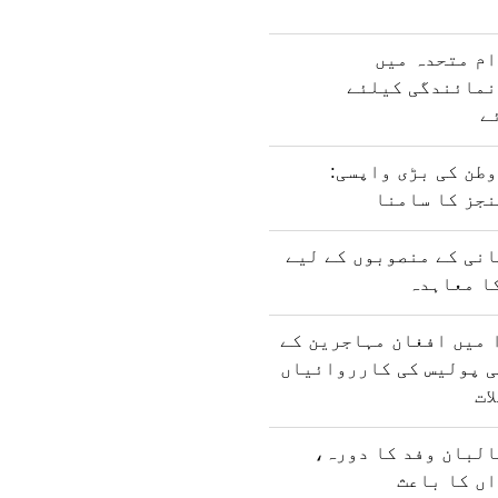
ام متحدہ میں
نمائندگی کیلئے
ے
طن کی بڑی واپسی:
نجز کا سامنا
نی کے منصوبوں کے لیے
ا معاہدہ
 میں افغان مہاجرین کے
ی پولیس کی کارروائیاں
ات
البان وفد کا دورہ،
ں کا باعث