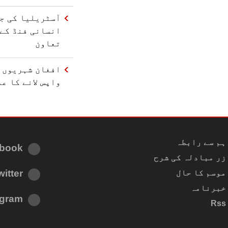
آسٹریلیا کی ج
تعاون
افغان شہریوں ک
واپس لانے کا ع
ہم سے رابطہ
book
زر مبادلہ کی شرح
witter
موسم کا حال
خبرنامہ
agram
Rss