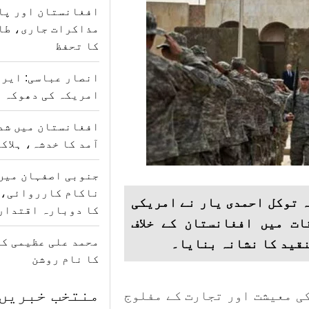
افغانستان اور پا
مذاکرات جاری، طا
کا تحفظ
انصار عباسی: ایرا
امریکہ کی دھوکہ د
افغانستان میں شدی
آمد کا خدشہ، ہلاکتوں کی
جنوبی اصفہان میں
ناکام کارروائی، 
 توکل احمدی یار نے امریکی
کا دوبارہ اقتدار
ات میں افغانستان کے خلاف
محمد علی عظیمی کی
قید کا نشانہ بنایا۔
کا نام روشن
منتخب خبریں
ی معیشت اور تجارت کے مفلوج