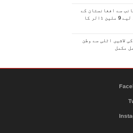
انب سے افغانستان کے
انسانی فنڈ کے لیے 9 ملین ڈالر کا
ی لاشیں اٹلی سے وطن
مل مکمل
Face
T
Inst