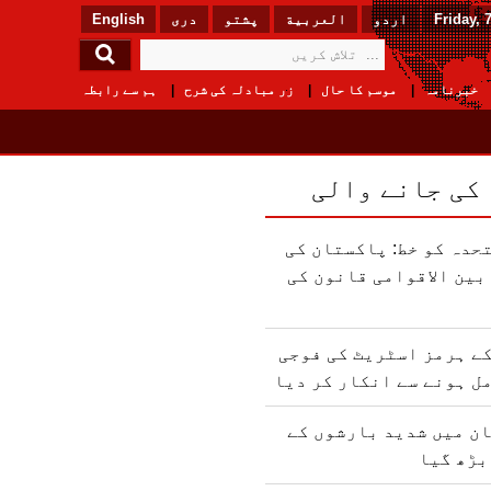
Friday, 
اردو
العربیة
پشتو
دری
English
خبرنامہ
موسم کا حال
زر مبادلہ کی شرح
ہم سے رابطہ
 کی جانے والی
حدہ کو خط: پاکستان کی
ین الاقوامی قانون کی
ے ہرمز اسٹریٹ کی فوجی
ل ہونے سے انکار کر دیا
ن میں شدید بارشوں کے
بڑھ گیا