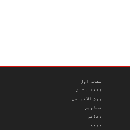
صفحہ اول
افغانستان
بین الاقوامی
تصاویر
ویڈیو
میمو