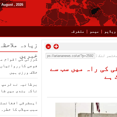
7 August , 2026
ویڈیو
میمو
متفرقہ
زیادہ ملاحظہ
-
+
خبریں
ختصر لنک :
کرزئی کی اقوام مت
فوجی کارروائیاں ب
 کی راہ میں سب سے
خلاف ورزی ہیں
 ہے
برطانیہ نے ٹرمپ ک
ناکہ بندی میں شام
ایمشرقی افغانستا
سبب سیلاب کا خطرہ 