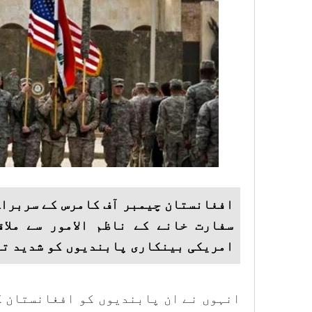
افغانستان چیمبر آف کامرس کے سربراہ
سفارت خانے کے ناظم الامور سے ملاق
امریکی بینکاری پابندیوں کو شدید تن
انہوں نے ان پابندیوں کو افغانستان ک