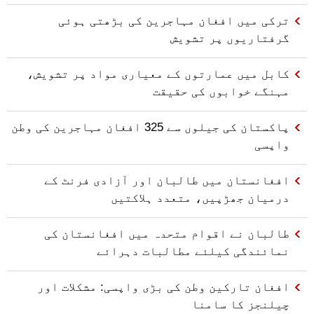
ترکی میں افغان مہاجرین کی بڑھتی ہوئی
گرفتاریوں پر تشویش
کابل میں عمارتوں کے معیاری مواد پر تشویش،
مہنگے خوابوں کی حقیقت
پاکستان کی جیلوں سے 325 افغان مہاجرین کی وطن
واپسی
افغانستان میں طالبان اور آزادی فرنٹ کے
درمیان جھڑپیں، متعدد ہلاکتیں
طالبان نے اقوام متحدہ میں افغانستان کی
نمائندگی کیلئے مطالبات دہرائے
افغان تارکین وطن کی بڑی واپسی: مشکلات اور
چیلنجز کا سامنا