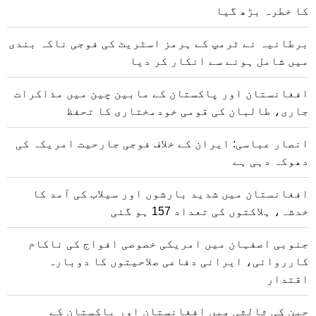
کا خطرہ بڑھ گیا
برطانیہ نے ٹرمپ کے ہرمز اسٹریٹ کی فوجی ناکہ بندی
میں شامل ہونے سے انکار کر دیا
افغانستان اور پاکستان کے مابین چین میں مذاکرات
جاری، طالبان کی قومی خودمختاری کا تحفظ
انصار عباسی: ایران کے خلاف فوجی جارحیت امریکہ کی
دھوکہ دہی ہے
افغانستان میں شدید بارشوں اور سیلاب کی آمد کا
خدشہ، ہلاکتوں کی تعداد 157 ہو گئی
جنوبی اصفہان میں امریکی خصوصی افواج کی ناکام
کارروائی، ایرانی دفاعی صلاحیتوں کا دوبارہ
اقتدار
چین کی ثالثی میں افغانستان اور پاکستان کے