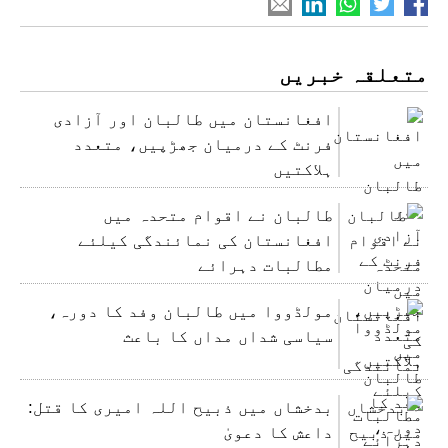
متعلقہ خبریں
افغانستان میں طالبان اور آزادی
فرنٹ کے درمیان جھڑپیں، متعدد
ہلاکتیں
طالبان نے اقوام متحدہ میں
افغانستان کی نمائندگی کیلئے
مطالبات دہرائے
مولڈووا میں طالبان وفد کا دورہ،
سیاسی شداں مداں کا باعث
بدخشاں میں ذبیح اللہ امیری کا قتل:
داعش کا دعویٰ