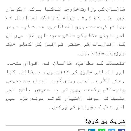
طالبان کی وزارت خارجہ نے کہا ہے کہ ایک بار
پھر غزہ کے نہتے عوام کے خلاف اسرائیل کے
جرائم کی سخت ترین الفاظ میں مذمت کرتے ہے،
اسرائیلی حکام کو جنگی مجرم اور غزہ میں ان
کے اقدامات کو جنگی قوانین کی کھلی خلاف
ورزی سمجھتے ہیں۔
تفصیلات کے مطابق، طالبان نے اقوام متحدہ
اور انسانی حقوق کی تنظیموں سے مطالبہ کیا
ہے کہ اگر وہ اپنی بیان کردہ اقدار سے حقیقی
وابستگی رکھتے ہیں تو وہ صحیح، واضح اور
منصفانہ موقف اختیار کرتے ہوئے غزہ میں
اسرائیل کے جرائم کو روکیں۔
شریک یي کړئ!