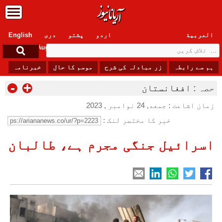
العربیة
اردو
پشتو
دری
English
Friday, 7 August , 2026
ہم سے رابطہ
زر مبادلہ کی شرح
موسم کا حال
خبرنامہ
-
+
حصہ :
افغانستان
زمان اشاعت : جمعه, 24 نوامبر , 2023
خبر کا مختصر لنک :
اسرائیل جنگی مجرم ہے، طالبان