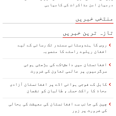
درمیان امن مذاکرات کی کامیابی
منتخب خبریں
تازہ ترین خبریں
روس کا ہندوستانی سمندر تک رسائی کے لیے
افغان ریلوے راستے کا منصوبہ
افغانستان میں داعش-کے کی بڑھتی ہوئی
سرگرمیوں پر عالمی تعاون کی ضرورت
کابل کے فوجی ہوائی اڈے پر افغانستان آزادی
محاذ کا راکٹ حملہ، طالبان کو نقصان
چین کی جانب سے افغانستان کی معیشت کی بحالی
کی ضرورت پر زور