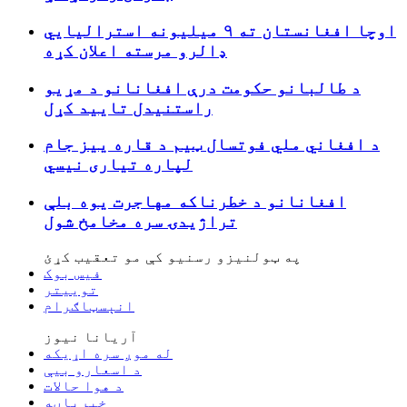
اوچا افغانستان ته ۹ میلیونه استرالیایي
ډالرو مرسته اعلان کړه
د طالبانو حکومت درې افغانانو د مړیو
راستنیدل تایید کړل
د افغاني ملي فوتسال ټیم د قاره ييز جام
لپاره تیاری نیسي
افغانانو د خطرناکه مهاجرت یوه بلې
تراژیدۍ سره مخامخ شول
په ټولنیزو رسنیو کې مو تعقیب کړئ
فیس بوک
توییتر
انېسټاګرام
آریانا نیوز
له موږ سره اړیکه
د اسعارو بیې
د هوا حالات
خبرپاڼه