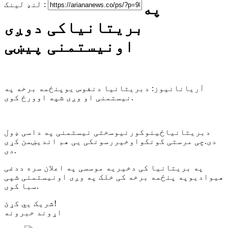
په
لنډ لینک :
بریتانیاکی دوږی
اونیستمنی پیښی
آریانانیوز: دبریتانیا دنفوس یوپنځمه برخه په
نیستمنی او وږی شپه اوورځ کوی.
دبریتانیاځینوکورنیوسختی نیستمنی په داسی ډول
دی.چی مرستی کونکواوخیررسونکی یی هم اندیښمن کړی
دی.
په بریتانیا کی دخیریه موسسی په اعلان سره ددغی
هیوادیوپه پنځمه برخه کی خلک په وږی اونیستمنی شپی
سبا کوی.
شریک یي کړئ!
اړوند خبرونه