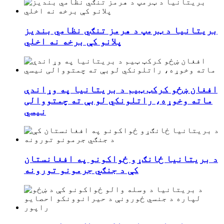
بریتانیا د ټرمپ د هرمز تنګي نظامي بندیز
پلانو کې برخه نه اخلي
افغان ښځو کرکټ ټیم د بریتانیا په وړاندې
ماته وخوړه، راتلونکي لوبې ته چمتووالی
نیسي
د بریتانیا ځانګړو ځواکونو په افغانستان
کې د جنګي جرمونو تورونه