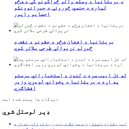
د بریتانیا د وسله والو ځواکونو کې د ښځو
لپاره د جنسي ځورونې د حیرانوونکو
احصایو راپور
بریتانیا د افغان ښځو د حقونو د نقض د
څیړلو نړیوالې طرحې ملاتړ کوي
له تل ابیب سره د لندن د استخباراتي مرستو
په اړه د بریتانیا د پخواني لومړي وزیر
افشاګري
دیدگاه ها بسته شده است
ډېر لوستل شوي
امریکايي استازې د سونګ د بیو زیاتوالي په اړه
اندیښنه څرګندوي