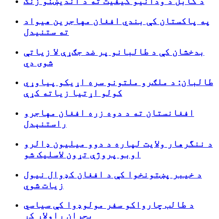
د کابل د ودانیو کیفیت ته د اندیښنو زنګ
په پاکستان کې بندي افغان مهاجرین هیواد
ته ستنیدل
بدخشان کې د طالبانو پر ضد جګړې لا زیاتې
شوی دي
طالبان: د ملګرو ملتونو سره اړیکو پیاوړي
کولو اړتیا زیاته کړې
افغانستان ته د دوه زره افغان مهاجرو
راستنېدل
د ننگرهار ولایت لپاره د دوو میلیون ډالرو
اوبو پروژې تړون لاسلیک شو
د خیبر پښتونخوا کې د افغان کډوال نیول
زیات شوي
د طالب چارواکو سفر مولوډوا کې سیاسي
بحران راولاړ کړ