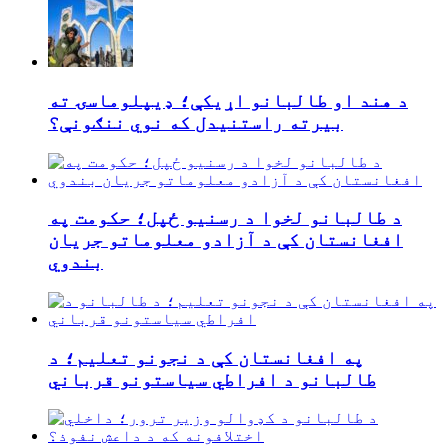
د هند او طالبانو اړیکې؛ ډیپلوماسۍ ته
بیرته راستنیدل که نوي ننګونې؟
د طالبانو لخوا د رسنیو ځپل؛ حکومت په
افغانستان کې د آزادو معلوماتو جریان
بندوي
په افغانستان کې د نجونو تعلیم؛ د
طالبانو د افراطي سیاستونو قرباني