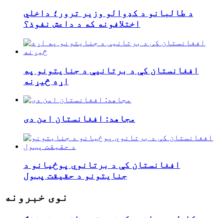
د طالبانو د کډوالو وزیر ترور؛ داخلي
اختلافونه که د داعش نفوذ؟
افغانستان کې د برتانیې د جنایتونو په
اړه څیړنه
مجاهد: افغانستان امن دی
افغانستان کې د برتانوي پوځیانو د
جنایتونو د حقیقت پټول
نوی خبرونه