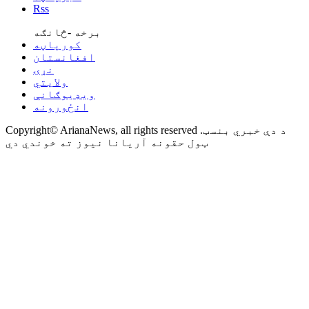
Rss
برخه -څانګه
کورپاڼه
افغانستان
نړۍ
ولایتي
ویډیوګانې
انځورونه
Copyright© ArianaNews, all rights reserved .د دې خبري بنسټ
ټول حقونه آریانا نیوز ته خوندي دي