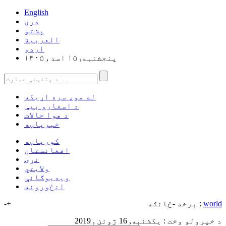
English
دری
پشتو
العربیة
اردو
پنجشنبه, ۱۵ اسد , ۱۴۰۵
له موږ سره اړیکه
د اسعارو بیې
د هوا حالات
خبرپاڼه
کورپاڼه
افغانستان
نړۍ
ولایتي
ویډیوګانې
انځورونه
world
برخه -څانګه :
+
-
د خپرولو وخت : یکشنبه, 16 ژوئن , 2019