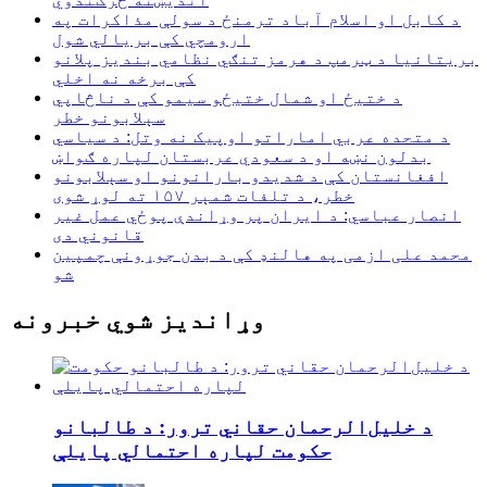
د کابل او اسلام آباد ترمنځ د سولې مذاکرات په
ارومچي کې بريالي شول
بریتانیا د ټرمپ د هرمز تنګي نظامي بندیز پلانو
کې برخه نه اخلي
د ختیځ او شمال ختیځو سیمو کې د ناڅاپي
سېلابونو خطر
د متحده عربي اماراتو اوپیک نه وتل: د سیاسي
بدلون نښه او د سعودي عربستان لپاره ګواښ
افغانستان کې د شدیدو بارانونو او سېلابونو
خطر، د تلفات شمېر ۱۵۷ ته لوړ شوی
انصار عباسي: د ایران پر وړاندې پوځي عمل غیر
قانوني دی
محمد علی ازمی په هالنډ کې د بدن جوړونې چمپین
شو
وړاندیز شوي خبرونه
د خلیل‌الرحمان حقاني ترور: د طالبانو
حکومت لپاره احتمالي پایلې