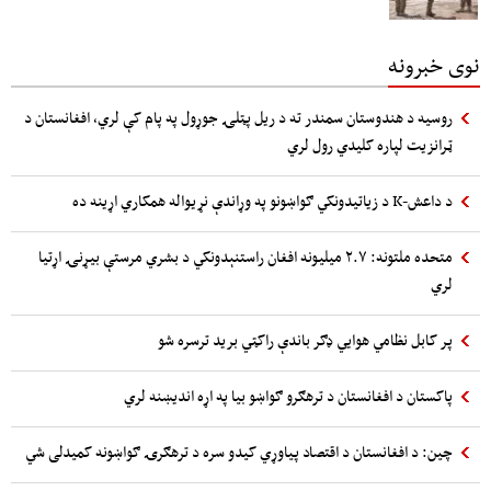
نوی خبرونه
روسیه د هندوستان سمندر ته د ریل پټلۍ جوړول په پام کې لري، افغانستان د
ټرانزیت لپاره کلیدي رول لري
د داعش-K د زیاتیدونکي ګواښونو په وړاندې نړیواله همکاري اړینه ده
متحده ملتونه: ۲.۷ میلیونه افغان راستنېدونکي د بشري مرستې بیړنۍ اړتیا
لري
پر کابل نظامي هوایي ډګر باندې راکټي برید ترسره شو
پاکستان د افغانستان د ترهګرو ګواښو بیا په اړه اندیښنه لري
چین: د افغانستان د اقتصاد پیاوړي کیدو سره د ترهګرۍ ګواښونه کمیدلی شي