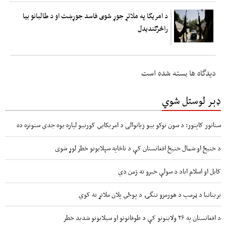
د امریکا په ملاتړ جوړ شوی فاسد جوړښت او د طالبانو بیا
راڅرګندیدل
دیدگاه ها بسته شده است
ډېر لوستل شوي
سناتور کاپتور: د سون توکو بیو زیاتوالی د امریکایي کورنیو لپاره یوه جدي ستونزه ده
د ختیځ او شمال ختیځ افغانستان کې د ناڅاپه سېلابونو خطر لوړ شوی
کابل او اسلام اباد د سولې خبرو ته ژمن دي
بریتانیا د ټرمپ د هورمزو تنگۍ د پوځي پلان ملاتړ نه کوي
د افغانستان په ۲۶ ولایتونو کې د طوفانونو او سیلابونو شدید خطر