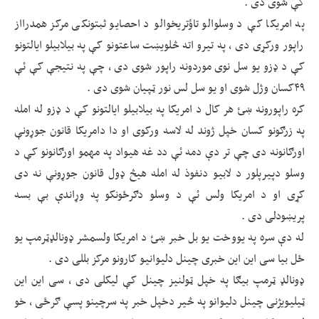
کې شوی دی .
په امریکا کې د وسلوالو تاؤتریخوالو د احصایو ثبتونکی مرکز همدرااز
راپور ورکړی دی ، په تیرو اته څلویښت ساعتونو کې په بیلابیلو ایالتونو
کې د ډزو یو سل نوی موردونه راپور شوی دی ، چې په نتیجې کې ئې
۴۹کسان وژل شوی او یو سل لس نور ټپیان شوی دی .
کره راپورونه ښئ هر کال د امریکا په بیلابیلو ایالتونو کې د ډزو له امله
په زرګونو کسان خپل ژوند له لاسه ورکوی او دا دامریکا قانون جوړونې
اورګانونه دی چې تر دې دمه ئې دد غه هیواد په مهمو اورګانونو کې د
وسلو دپیرپلور د لابیو دنفوذ له امله هیڅ ډول قانون جوړونې نه دی
کړی او د امریکا ولس ئې د وسلو دګرځونکو په وړاندې بې بسه
پریښودلی دی .
له دې سره په یووخت یو بل خبر ښئ د امریکا ولسمشر ډونالډټرمپ یو
ځل بیا سی این این خبری چینل دلیوانیو کارونو مرکز بللی دی .
ډونالډ ټرمپ بیګا په خپل ټولنیز چینل کې لیکلی دی ، سی این این
ټیلیویژنی چینل دلیوانو په څیر دخپل خبر په سرچینو پسې ګرځی ، خو