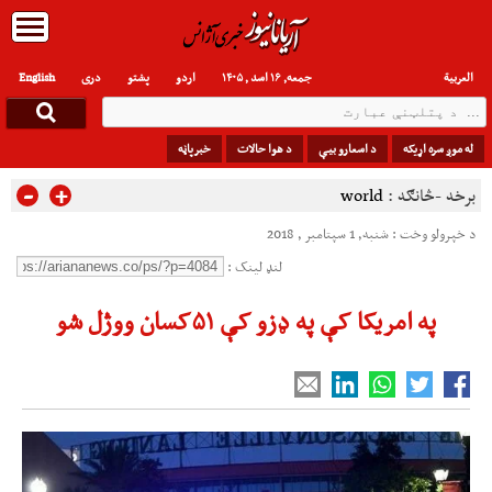
العربیة
جمعه, ۱۶ اسد , ۱۴۰۵
اردو
پشتو
دری
English
له موږ سره اړیکه
د اسعارو بیې
د هوا حالات
خبرپاڼه
-
+
برخه -څانګه :
world
د خپرولو وخت : شنبه, 1 سپتامبر , 2018
لنډ لینک :
په امریکا کې په ډزو کې ۵۱کسان ووژل شو