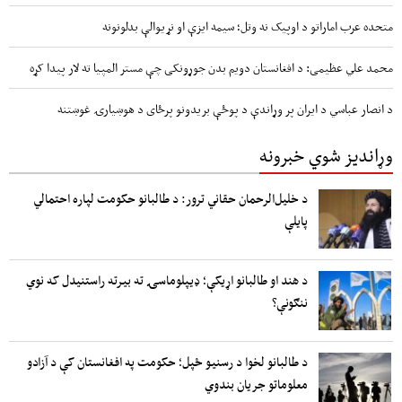
متحده عرب اماراتو د اوپیک نه وتل؛ سیمه ایزې او نړیوالې بدلونونه
محمد علي عظیمی: د افغانستان دویم بدن جوړونکی چې مستر المپیا ته لار پیدا کړه
د انصار عباسي د ایران پر وړاندې د پوځې بریدونو پرځای د هوښیارۍ غوښتنه
وړاندیز شوي خبرونه
د خلیل‌الرحمان حقاني ترور: د طالبانو حکومت لپاره احتمالي
پایلې
د هند او طالبانو اړیکې؛ ډیپلوماسۍ ته بیرته راستنیدل که نوي
ننګونې؟
د طالبانو لخوا د رسنیو ځپل؛ حکومت په افغانستان کې د آزادو
معلوماتو جریان بندوي