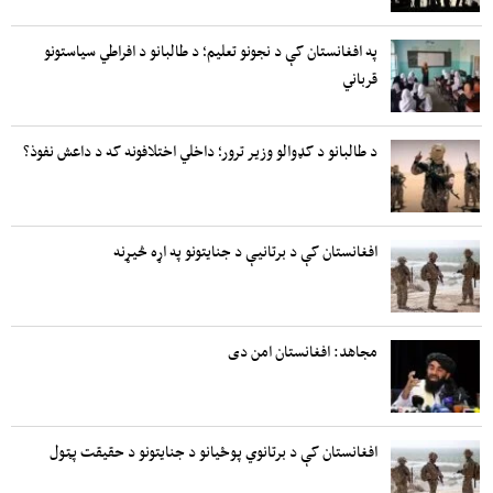
په افغانستان کې د نجونو تعلیم؛ د طالبانو د افراطي سیاستونو
قرباني
د طالبانو د کډوالو وزیر ترور؛ داخلي اختلافونه که د داعش نفوذ؟
افغانستان کې د برتانیې د جنایتونو په اړه څیړنه
مجاهد: افغانستان امن دی
افغانستان کې د برتانوي پوځیانو د جنایتونو د حقیقت پټول