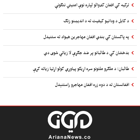
ترکیه کې افغان کډوالو لپاره نوې امنیتي ننګونې
د کابل د ودانیو کیفیت ته د اندیښنو زنګ
په پاکستان کې بندي افغان مهاجرین هیواد ته ستنیدل
بدخشان کې د طالبانو پر ضد جګړې لا زیاتې شوی دي
طالبان: د ملګرو ملتونو سره اړیکو پیاوړي کولو اړتیا زیاته کړې
افغانستان ته د دوه زره افغان مهاجرو راستنېدل