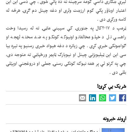
لیرې ښکاری داسې کومه سرچینه نه ده پاتې شوی ، چې دسی این این
اعتبار اوباؤر پکې کوم ارزښت ولری او دغه چینل دم ګړۍ هرڅه له
لاسه ورکړی دی .
ټرمپ د ۲۰۱۷کال په جنورۍ کې سپینې ماڼۍ ته له رسیدا وخت
راهسې تل د خپلو مخالفانو اونیوکه کونکو په ضد سخته لهجه او
ګواښونکی خبرې کړی . چې زیاتره د دغه هیواد خبری رسنیو په تیره بیا
سی این این ټیلیویژنی چینل او نیویارک ټایمز ورځپاڼې ته متوجه دی،
چې په کرتو ئې پر هغه نیوکه کونکی رسنۍ جعلی او دروغجنې اوپیّلی
بللی دی .
شریک یي کړئ!
اړوند خبرونه
د ملګرو ملتونو امنیت شورا د افغانستان لپاره د UNAMA د