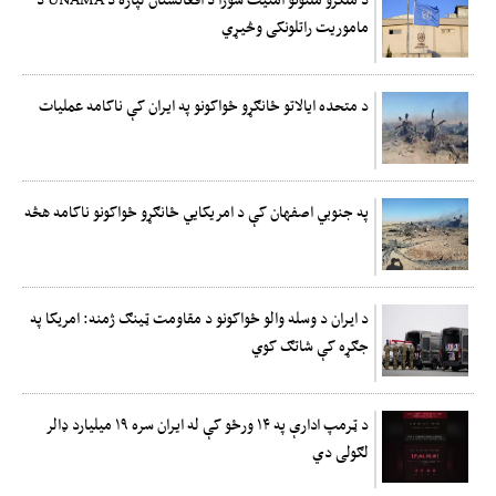
ماموریت راتلونکی وڅیړي
د متحده ایالاتو ځانګړو ځواکونو په ایران کې ناکامه عملیات
په جنوبي اصفهان کې د امریکایي ځانګړو ځواکونو ناکامه هڅه
د ايران د وسله والو ځواکونو د مقاومت ټینګ ژمنه: امريکا په
جګړه کې شاتګ کوي
د ټرمپ ادارې په ۱۴ ورځو کې له ایران سره ۱۹ میلیارد ډالر
لګولی دي