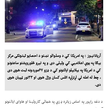
آریانانیوز : په امریکا کې د وسلوالو نښتو د احصایو ثبتونکی مرکز
بیګا په یوې اعلامیې کې وئیلی دی و په تیرو څلورویشتو ساعتونو
کې د امریکا په بیلابیلو ایالتونو کې د ډزو ۶۷موردونه ثبت شوی دی
، چط له امله ئې لږترلږه اتلس کسان وژل شوی او ۳۳نور ټپیان شوی
دی.
د دغه راپور په اساس زیاتره ډزې په شمالی کارولینا او هاوای ایالتونو