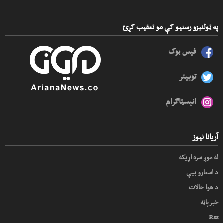
په ټولنیزو رسنیو کې مو تعقیب کړئ
فیس بوک
توییتر
انېسټاګرام
آریانا نیوز
له موږ سره اړیکه
د اسعارو بیې
د هوا حالات
خبرپاڼه
Rss