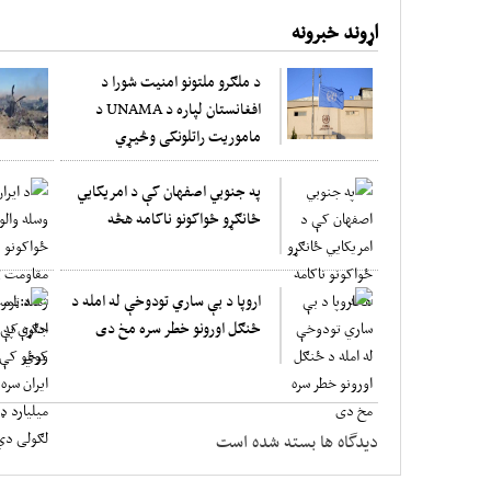
اړوند خبرونه
د ملګرو ملتونو امنیت شورا د
افغانستان لپاره د UNAMA د
ماموریت راتلونکی وڅیړي
په جنوبي اصفهان کې د امریکایي
ځانګړو ځواکونو ناکامه هڅه
اروپا د بې ساري تودوخې له امله د
ځنګل اورونو خطر سره مخ دی
دیدگاه ها بسته شده است