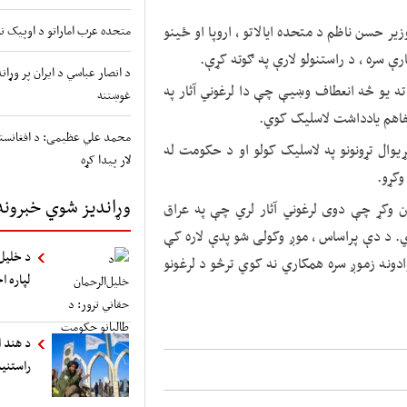
زیر حسن ناظم د متحده ایالاتو ، اروپا او ځینو
متحده عرب اماراتو د اوپیک نه
ارې سره ، د راستنولو لارې په ګوته کړې.
د انصار عباسي د ایران پر وړ
ته یو څه انعطاف وښیې چې دا لرغوني آثار په
غوښتنه
تفاهم یادداشت لاسلیک کوي.
محمد علي عظیمی: د افغانستا
ړیوال تړونونو په لاسلیک کولو او د حکومت له
لار پیدا کړه
وکړو.
وړاندیز شوي خبرونه
لان وکړ چې دوی لرغوني آثار لري چې په عراق
ي. د دې پراساس ، موږ وکولی شو پدې لاره کې
د خلیل‌
دونه زموږ سره همکاري نه کوي ترڅو د لرغونو
لپاره ا
د هند ا
راستنی