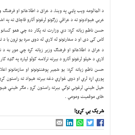
د المالومه ویب پاڼې په وینا، د عراق د اطلاعاتو او فرهنګ و
عربي هیوادونو ته د عراقي زرګونو لرغونو آثارو قاچاق ته په اش
حسن ناظم زیاته کړه: دې وزارت ته پکار ده چې هغو کسانو 
لاس کی دی او د سفارتونو له لارې له دوی سره یو تړون یا د 
د عراق د اطلاعاتو او فرهنګ وزیر زیاته کړه چې موږ به د ن
لارې د خپلو لرغونو آثارو د بیرته ترلاسه کولو لپاره په ګډه کار 
حسن ناظم زیاته کړه: یو شمیر پوهنتونونو او سازمانونو اع
پورې اړه لري او دوی غواړي دغه بیرته هیواد ته راستون کړ
خپل ځینې لرغوني توکي بیرته راستون کړو ، مګر ځینې هیوا
ځای موقعیت ومومي .
شریک یي کړئ!