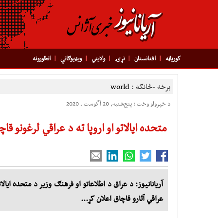
کورپاڼه
افغانستان
نړۍ
ولایتي
ویډیوګانې
انځورونه
برخه -څانګه :
world
د خپرولو وخت : پنج‌شنبه, 20 آگوست , 2020
متحده ایالاتو او اروپا ته د عراقي لرغونو قا
آریانانیوز: د عراق د اطلاعاتو او فرهنګ وزیر د متحده ایالا
عراقي آثارو قاچاق اعلان کړ...