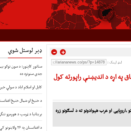
ډېر لوستل شوي
-
+
لنډ لینک :
سناتور کاپتور: د سون توکو بیو 
جدي ستونزه ده
چاق په اړه د اندیښنې راپورته کول
کابل او اسلام اباد د سولې خبر
د ختیځ او شمال ختیځ افغانستا
تو ،اروپایی او عرب هیوادونو ته د لسګونو زره
بریتانیا د ټرمپ د هورمزو تنگ
د افغانستان په ۲۶ ولایتونو کې د طوفانونو او سیلابونو شدید خطر