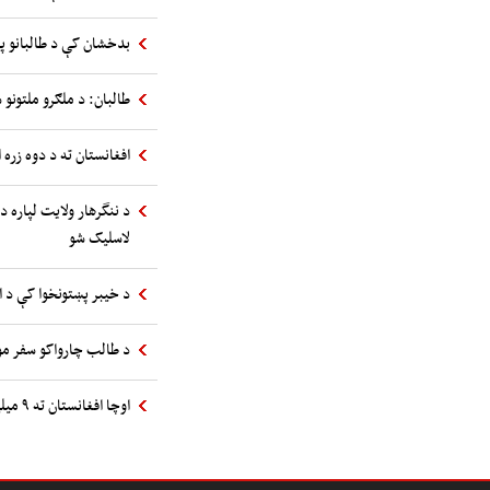
بدخشان کې د طالبانو پ
طالبان: د ملګرو ملتونو س
افغانستان ته د دوه زره 
د ننگرهار ولایت لپاره د
لاسلیک شو
د خیبر پښتونخوا کې د 
د طالب چارواکو سفر مول
اوچا افغانستان ته ۹ میلیونه استرالیایي ډالرو مرسته اعلان کړه