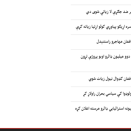
ر ضد جګړې لا زیاتې شوی دي
ره اړیکو پیاوړي کولو اړتیا زیاته کړې
افغان مهاجرو راستنېدل
 دوو میلیون ډالرو اوبو پروژې تړون
افغان کډوال نیول زیات شوي
وډوا کې سیاسي بحران راولاړ کړ