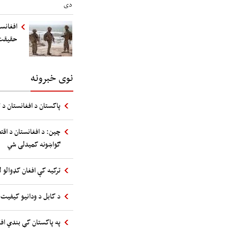
افغانست
حقیقت
نوی خبرونه
پاکستان د افغانستان د ت
چین: د افغانستان د اقت
ګواښونه کمیدلی شي
ترکیه کې افغان کډوالو ل
د کابل د ودانیو کیفیت 
په پاکستان کې بندي اف