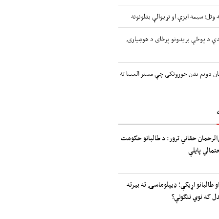
 وتل؛ سیمه ایزې او نړیوالې بدلونونه
اندې د پوځې بریدونو پرځای د هوښیارۍ
ن دویم بدن جوړونکی چې مستر المپیا ته
الرحمان حقاني ترور: د طالبانو حکومت
حتمالي پایلې
و طالبانو اړیکې؛ ډیپلوماسۍ ته بیرته
دل که نوي ننګونې؟