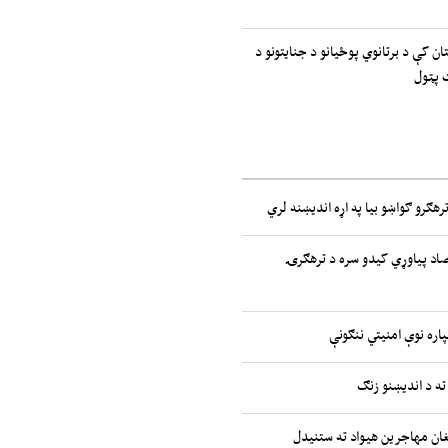
ان کې د برتانوي پوځیانو د جنایتونو د
 پټول
رهګرو ګواښو بیا په اړه اندیښنه لري
صاد پیاوړي کیدو سره د ترهګرۍ
پاره نوې امنیتي ننګونې
ته د اندیښنو زنګ
غان مهاجرین هیواد ته ستنیدل