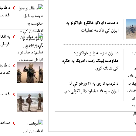
د طالب
افغانست
د متحده ایالاتو ځانګړو ځواکونو په
ایران کې ناکامه عملیات
په افغا
افراطي 
د ايران د وسله والو ځواکونو د
مقاومت ټینګ ژمنه: امريکا په جګړه
د طالبا
کې شاتګ کوي
که د د
د ټرمپ ادارې په ۱۴ ورځو کې له
ایران سره ۱۹ میلیارد ډالر لګولی دي
افغانست
مجاهد: