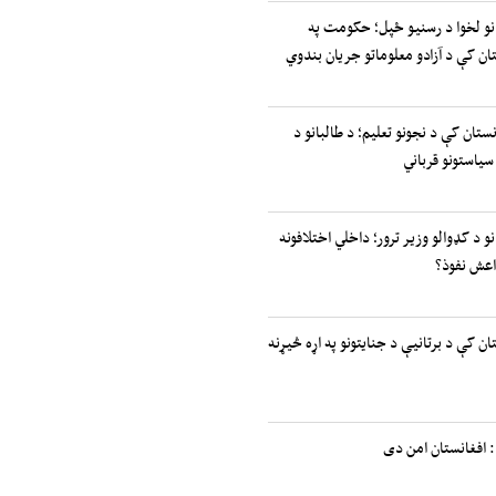
انو لخوا د رسنیو ځپل؛ حکومت په
ان کې د آزادو معلوماتو جریان بندوي
نستان کې د نجونو تعلیم؛ د طالبانو د
سیاستونو قرباني
نو د کډوالو وزیر ترور؛ داخلي اختلافونه
اعش نفوذ؟
ان کې د برتانیې د جنایتونو په اړه څیړنه
 افغانستان امن دی