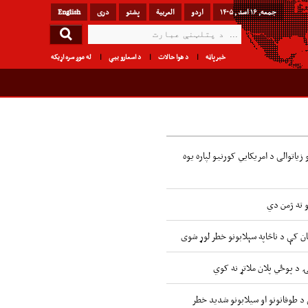
جمعه, ۱۶ اسد , ۱۴۰۵
اردو
العربیة
پشتو
دری
English
خبرپاڼه
د هوا حالات
د اسعارو بیې
له موږ سره اړیکه
زیاتوالی د امریکایي کورنیو لپاره یوه
و ته ژمن دي
ن کې د ناڅاپه سېلابونو خطر لوړ شوی
ۍ د پوځي پلان ملاتړ نه کوي