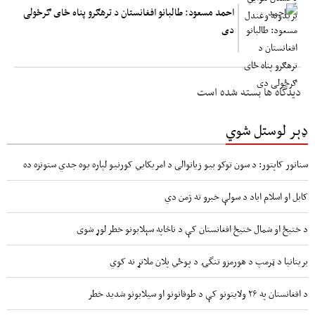
احمد مسعود: طالبانو افغانستان د ترهګرو پناه ځای ګرځولی
دی
دیدگاه ها بسته شده است
ډېر لوستل شوي
سناتور کاپتور: د سون توکو بیو زیاتوالی د امریکایي کورنیو لپاره یوه جدي ستونزه ده
کابل او اسلام اباد د سولې خبرو ته ژمن دي
د ختیځ او شمال ختیځ افغانستان کې د ناڅاپه سېلابونو خطر لوړ شوی
بریتانیا د ټرمپ د هورمزو تنگۍ د پوځي پلان ملاتړ نه کوي
د افغانستان په ۲۶ ولایتونو کې د طوفانونو او سیلابونو شدید خطر