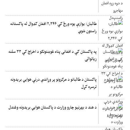
طالبان: یوازې یوه ورځ کې ۲,۳۴۶ افغان کډوال له پاکستانه
راستون شوي
په پاکستان کې د افغانی پناه غوښتونکو د اخراج کې ۳۳ سلنه
زیاتوالی
پاکستان د طالبانو د مرکزونو پر وړاندې درنې هوايي بریدونه
ترسره کړل
د هند د بهرنیو چارو وزارت د پاکستان هوایي بریدونه وغندل