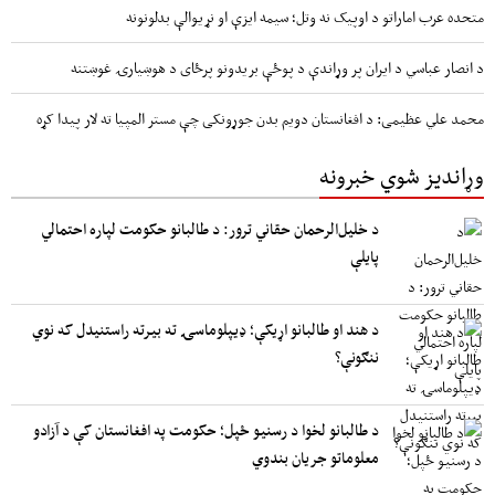
متحده عرب اماراتو د اوپیک نه وتل؛ سیمه ایزې او نړیوالې بدلونونه
د انصار عباسي د ایران پر وړاندې د پوځې بریدونو پرځای د هوښیارۍ غوښتنه
محمد علي عظیمی: د افغانستان دویم بدن جوړونکی چې مستر المپیا ته لار پیدا کړه
وړاندیز شوي خبرونه
د خلیل‌الرحمان حقاني ترور: د طالبانو حکومت لپاره احتمالي
پایلې
د هند او طالبانو اړیکې؛ ډیپلوماسۍ ته بیرته راستنیدل که نوي
ننګونې؟
د طالبانو لخوا د رسنیو ځپل؛ حکومت په افغانستان کې د آزادو
معلوماتو جریان بندوي