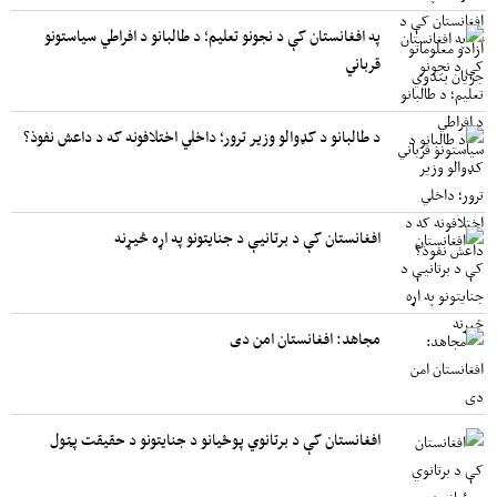
په افغانستان کې د نجونو تعلیم؛ د طالبانو د افراطي سیاستونو
قرباني
د طالبانو د کډوالو وزیر ترور؛ داخلي اختلافونه که د داعش نفوذ؟
افغانستان کې د برتانیې د جنایتونو په اړه څیړنه
مجاهد: افغانستان امن دی
افغانستان کې د برتانوي پوځیانو د جنایتونو د حقیقت پټول