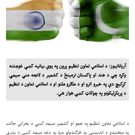
آریانانیوز: د اسلامي تعاون تنظيم پرون په يوې بيانيه کښې غوښتنه
وکړه چې د هند او پاکستان ترمېنځ د کشمير د لانجه منې سيمې
کړکېچ دې په خبرو اترو او د ملګرو ملتو او د اسلامي تعاون د تنظيم
د پرېکړليکونو په چوکاټ کښې هوار شي.
د اسلامي تعاون تنظيم په جمو او کشمير سيمه کښې د بحراني حالت
په سختېدو د اندېښنې په څرګندولو سره په دغه سيمه کښې د بشري