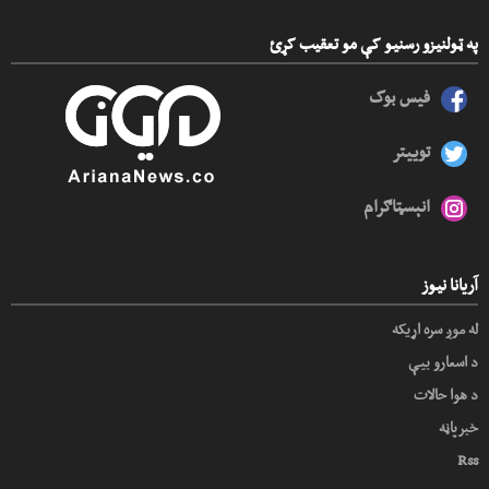
په ټولنیزو رسنیو کې مو تعقیب کړئ
فیس بوک
توییتر
انېسټاګرام
آریانا نیوز
له موږ سره اړیکه
د اسعارو بیې
د هوا حالات
خبرپاڼه
Rss