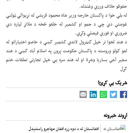
حقوقو خلاف ورزي وغندله.
له بلې خوا د پاکستان خارجه وزير شاه محمود قرېشي له نړيوالې ټولنې
غوښتي دي چې د جمو او کشمير له خلقو څخه د ملاتړ لپاره دې
ضروري او فوري فېصلې وکړي.
د هند لخوا تر خپل کنټرول لاندې کشمير کښې د خاصو اختياراتو له
لغو کولو وروسته د پاکستان حکومت پرون په اسلام آباد کښې د هند
سفير آجي بساريا وشړۀ او له هند سره يې خپل تجارتي تعلقات ختم
کړل
شریک یي کړئ!
اړوند خبرونه
افغانستان ته د دوه زره افغان مهاجرو راستنېدل