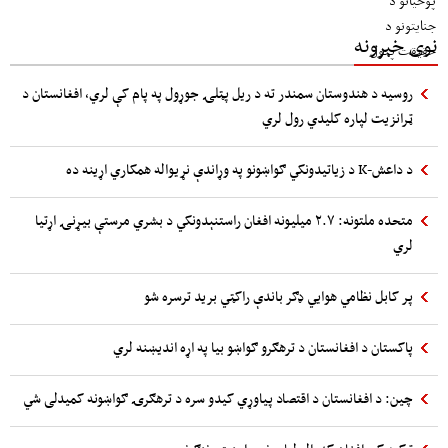
نوی خبرونه
روسیه د هندوستان سمندر ته د ریل پټلۍ جوړول په پام کې لري، افغانستان د
ټرانزیت لپاره کلیدي رول لري
د داعش-K د زیاتیدونکي ګواښونو په وړاندې نړیواله همکاري اړینه ده
متحده ملتونه: ۲.۷ میلیونه افغان راستنېدونکي د بشري مرستې بیړنۍ اړتیا
لري
پر کابل نظامي هوایي ډګر باندې راکټي برید ترسره شو
پاکستان د افغانستان د ترهګرو ګواښو بیا په اړه اندیښنه لري
چین: د افغانستان د اقتصاد پیاوړي کیدو سره د ترهګرۍ ګواښونه کمیدلی شي