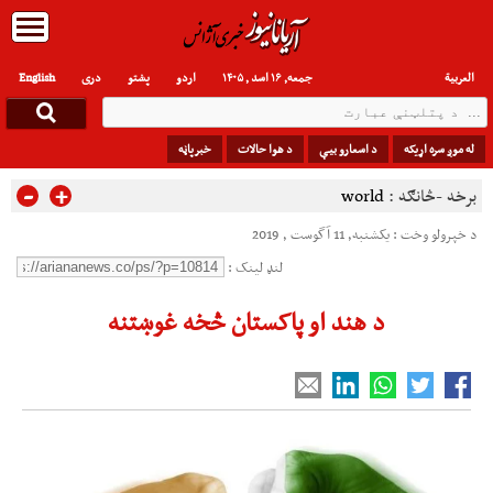
العربیة
جمعه, ۱۶ اسد , ۱۴۰۵
اردو
پشتو
دری
English
له موږ سره اړیکه
د اسعارو بیې
د هوا حالات
خبرپاڼه
-
+
برخه -څانګه :
world
د خپرولو وخت : یکشنبه, 11 آگوست , 2019
لنډ لینک :
د هند او پاکستان څخه غوښتنه