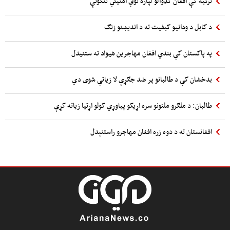
ترکیه کې افغان کډوالو لپاره نوې امنیتي ننګونې
د کابل د ودانیو کیفیت ته د اندیښنو زنګ
په پاکستان کې بندي افغان مهاجرین هیواد ته ستنیدل
بدخشان کې د طالبانو پر ضد جګړې لا زیاتې شوی دي
طالبان: د ملګرو ملتونو سره اړیکو پیاوړي کولو اړتیا زیاته کړې
افغانستان ته د دوه زره افغان مهاجرو راستنېدل