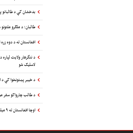
بدخشان کې د طالبانو پ
طالبان: د ملګرو ملتونو س
افغانستان ته د دوه زره 
د ننگرهار ولایت لپاره د
لاسلیک شو
د خیبر پښتونخوا کې د 
د طالب چارواکو سفر مول
اوچا افغانستان ته ۹ میلیونه استرالیایي ډالرو مرسته اعلان کړه