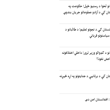
انو لخوا د رسنیو ځپل؛ حکومت په
ان کې د آزادو معلوماتو جریان بندوي
نستان کې د نجونو تعلیم؛ د طالبانو د
سیاستونو قرباني
نو د کډوالو وزیر ترور؛ داخلي اختلافونه
اعش نفوذ؟
ان کې د برتانیې د جنایتونو په اړه څیړنه
 افغانستان امن دی