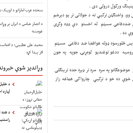
متحده عرب اماراتو د اوپیک نه
و، واشنګټن ترکیې ته د جولائی تر یو دیرشم
ه روسیې دایس ۴۰۰ډوله توغندوی ضددفاعی سسټم له اخستو دې ډډه وکړی
د انصار عباسي د ایران پر وړ
غوښتنه
ې ده .
سره د ایس څلورسوه ډوله هوافضا ضد دفاعی سسټم
محمد علي عظیمی: د افغانستا
 روسیه ددغو توغندیو لومړنۍ جوپه په جون
لار پیدا کړه
وړاندیز شوي خبرونه
موضوعګانو په سره سره تر ډیره حده ترینګلی
 شوې ده خو د ترکیې چارواکی هماغه راز
د خلیل‌
لپاره ا
د هند ا
راستنی