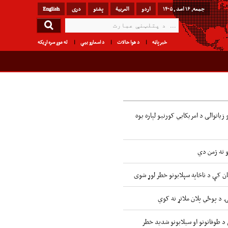
جمعه, ۱۶ اسد , ۱۴۰۵
اردو
العربیة
پشتو
دری
English
خبرپاڼه
د هوا حالات
د اسعارو بیې
له موږ سره اړیکه
زیاتوالی د امریکایي کورنیو لپاره یوه
و ته ژمن دي
ن کې د ناڅاپه سېلابونو خطر لوړ شوی
ۍ د پوځي پلان ملاتړ نه کوي