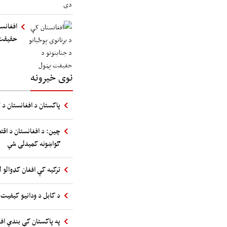
افغانست
حقیقت
نوی خبرونه
پاکستان د افغانستان د ت
چین: د افغانستان د اقت
ګواښونه کمیدلی شي
ترکیه کې افغان کډوالو ل
د کابل د ودانیو کیفیت 
په پاکستان کې بندي اف