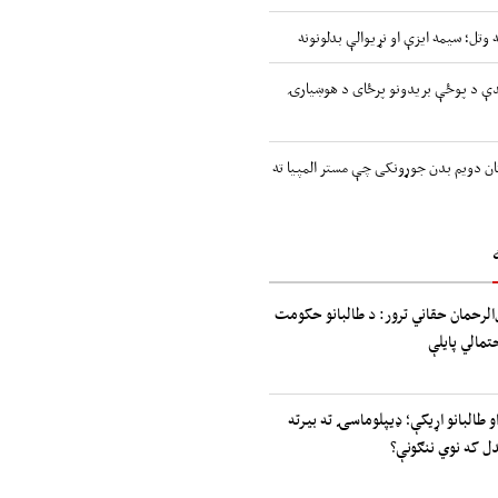
 وتل؛ سیمه ایزې او نړیوالې بدلونونه
اندې د پوځې بریدونو پرځای د هوښیارۍ
ن دویم بدن جوړونکی چې مستر المپیا ته
الرحمان حقاني ترور: د طالبانو حکومت
حتمالي پایلې
و طالبانو اړیکې؛ ډیپلوماسۍ ته بیرته
دل که نوي ننګونې؟