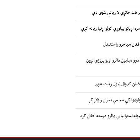
ر ضد جګړې لا زیاتې شوی دي
ره اړیکو پیاوړي کولو اړتیا زیاته کړې
افغان مهاجرو راستنېدل
 دوو میلیون ډالرو اوبو پروژې تړون
افغان کډوال نیول زیات شوي
وډوا کې سیاسي بحران راولاړ کړ