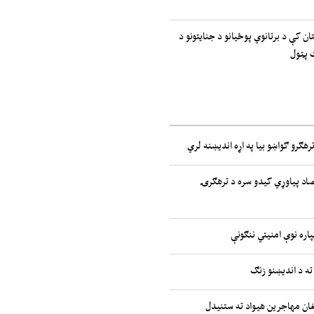
ان کې د برتانوي پوځیانو د جنایتونو د
 پټول
رهګرو ګواښو بیا په اړه اندیښنه لري
صاد پیاوړي کیدو سره د ترهګرۍ
پاره نوې امنیتي ننګونې
ته د اندیښنو زنګ
غان مهاجرین هیواد ته ستنیدل