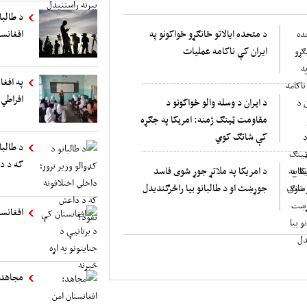
د طالب
د متحده ایالاتو ځانګړو ځواکونو په
افغانست
ایران کې ناکامه عملیات
په افغا
افراطي 
د ايران د وسله والو ځواکونو د
مقاومت ټینګ ژمنه: امريکا په جګړه
کې شاتګ کوي
د طالبا
که د د
د امریکا په ملاتړ جوړ شوی فاسد
جوړښت او د طالبانو بیا راڅرګندیدل
افغانست
مجاهد: