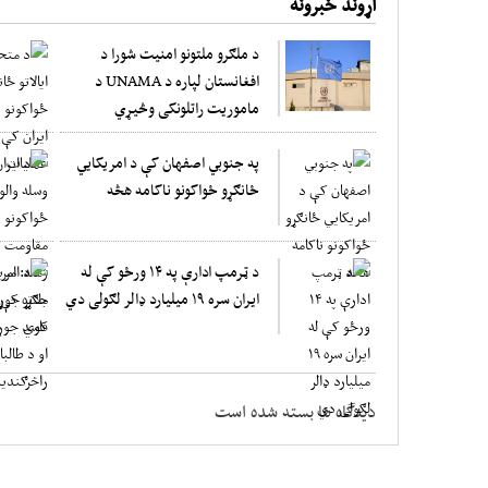
اړوند خبرونه
د ملګرو ملتونو امنیت شورا د
افغانستان لپاره د UNAMA د
ماموریت راتلونکی وڅیړي
په جنوبي اصفهان کې د امریکایي
ځانګړو ځواکونو ناکامه هڅه
د ټرمپ ادارې په ۱۴ ورځو کې له
ایران سره ۱۹ میلیارد ډالر لګولی دي
دیدگاه ها بسته شده است