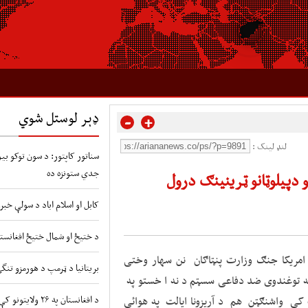
ډېر لوستل شوي
-
+
لنډ لینک :
سناتور کاپتور: د سون توکو بیو 
جدي ستونزه ده
کابل او اسلام اباد د سولې خبر
د ختیځ او شمال ختیځ افغانستا
 امریکا جنګ وزارت پنټاګان نن سهار وختی
بریتانیا د ټرمپ د هورمزو تنگ
ا په خپرولو وئیلی دی ، چې له روسیې د ایس ۴۰۰ډوله توغندوی ضد دفاعی سسټم د نه ا خستو په
د افغانستان په ۲۶ ولایتونو کې د طوفانونو او سیلابونو شدید خطر
کې واشنګټن هم د آریزونا ایالت په هوائی