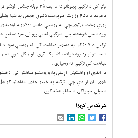
ډګر کې د ترکیې پیلوټانو ته د ایف ۳۵ ډوله جنګی الوتکو ټرینینګ ورکول درولی دی .
دامریکا د دفاع وزارت سرپرست دتیرې جمعې په شپه وئیلی و
پورې وخت ورکوی،چې ل
،یوه داسې غوښتنه چې دترکیې له بې پروائۍ سره مخامخ شو
ترکیې د ۲۰۱۷کال په دسمبر میاشت کې له روسیې 
داخستو لپاره یوه موافقه لاسلیک کړې او ټاکل شوې ده ،
میاشت کې ترکیې ته وسپاری .
د انقرې او واشنګټن اړیکې په وروستیو میاشتو کې دځینو 
شوی ان تر دې چې ترکیه په ځینو جدی اقداماتو ګواښل
دخپلې خپلواکۍ د ساتلو هڅه کوی .
شریک یي کړئ!