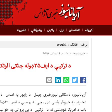
کورپاڼه
افغانستان
نړۍ
ولایتي
ویډیوګانې
انځورونه
برخه -څانګه :
world
د خپرولو وخت : شنبه, 15 ژوئن , 2019
د ترکیې د ایف۳۵ډوله جنګی الوتکو دپیلوټانو ټرینینګ درول
آریانانیوز: دسکائی نیوزخبری چینل د راپور په اساس د
دخبرتی
باب د امریکا غوښتنې ته د ترکیې د بې پروائۍ په ځواب 