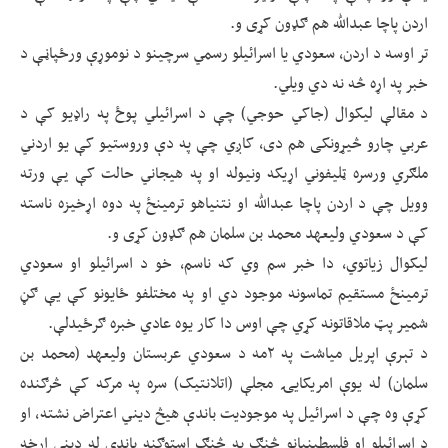
اردن پاچا عبدالله هم ګډون کړی و.
تر اوسه د اردن، سعودي یا اسرائیلو رسمي سرچینو د نوموړې ورځپاڼې د
خبر په اړه څه نه دي ویلي.
د مقالې لیکوال (جاکي حوجي) چې د اسرائیلي پوځ په راډیو کې د
عربي چارو څیړونکی هم دی، کاږي چې په دې وروستیو کې یو اردني
ملګري ورسره ټلیفوني اړیکه ونیوله او په هیجاني حالت کې يې ورته
وویل چې د اردن پاچا عبدالله او نتنیاهو ترمینځ په دوه اړخیزه ناسته
کې د سعودي ولیعهد محمد بن سلمان هم ګډون کړی و.
لیکوال زیاتوي، دا خبر سم وي که ناسم، خو د اسرائیلو او سعودي
ترمینځ مستقیم تماسونه موجود دي او په مختلفو ځایونو کې یې ګڼ
شمیر پټ ملاقاتونه کړي چې اوس دا کار یوه عادي خبره ګرځیدلې.
د تېرې اپریل میاشت په ۲مه د سعودي عربستان ولیعهد (محمد بن
سلمان) له یوې امریکایۍ مجلې (اتلانتیک) سره په مرکه کې څرګنده
کړې وه چې د اسرائیل په موجودیت باندې هیڅ دیني اعتراض نشته، او
د اسرائیلو او فلسطینیانو څنګ په څنګ استوګنه باندې له دیني اړخه