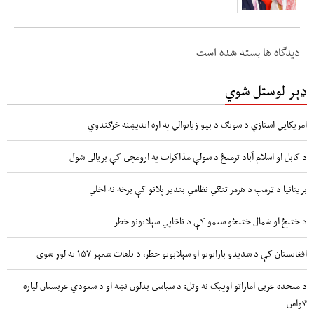
دیدگاه ها بسته شده است
ډېر لوستل شوي
امریکايي استازې د سونګ د بیو زیاتوالي په اړه اندیښنه څرګندوي
د کابل او اسلام آباد ترمنځ د سولې مذاکرات په ارومچي کې بريالي شول
بریتانیا د ټرمپ د هرمز تنګي نظامي بندیز پلانو کې برخه نه اخلي
د ختیځ او شمال ختیځو سیمو کې د ناڅاپي سېلابونو خطر
افغانستان کې د شدیدو بارانونو او سېلابونو خطر، د تلفات شمېر ۱۵۷ ته لوړ شوی
د متحده عربي اماراتو اوپیک نه وتل: د سیاسي بدلون نښه او د سعودي عربستان لپاره
ګواښ