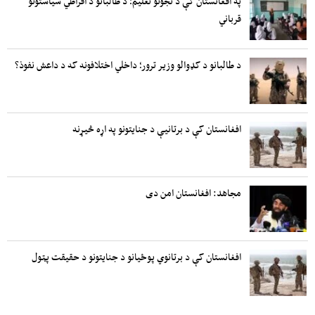
په افغانستان کې د نجونو تعلیم؛ د طالبانو د افراطي سیاستونو
قرباني
د طالبانو د کډوالو وزیر ترور؛ داخلي اختلافونه که د داعش نفوذ؟
افغانستان کې د برتانیې د جنایتونو په اړه څیړنه
مجاهد: افغانستان امن دی
افغانستان کې د برتانوي پوځیانو د جنایتونو د حقیقت پټول