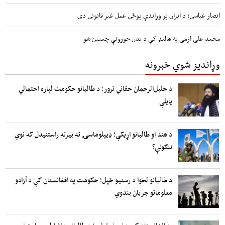
انصار عباسي: د ایران پر وړاندې پوځي عمل غیر قانوني دی
محمد علی ازمی په هالنډ کې د بدن جوړونې چمپین شو
وړاندیز شوي خبرونه
د خلیل‌الرحمان حقاني ترور: د طالبانو حکومت لپاره احتمالي
پایلې
د هند او طالبانو اړیکې؛ ډیپلوماسۍ ته بیرته راستنیدل که نوي
ننګونې؟
د طالبانو لخوا د رسنیو ځپل؛ حکومت په افغانستان کې د آزادو
معلوماتو جریان بندوي