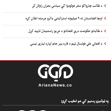
د طالب چارواکو سفر مولوډوا کې سیاسي بحران راولاړ کړ
اوچا افغانستان ته ۹ میلیونه استرالیایي ډالرو مرسته اعلان کړه
د طالبانو حکومت درې افغانانو د مړیو راستنیدل تایید کړل
د افغاني ملي فوتسال ټیم د قاره ييز جام لپاره تیاری نیسي
په ټولنیزو رسنیو کې مو تعقیب کړئ