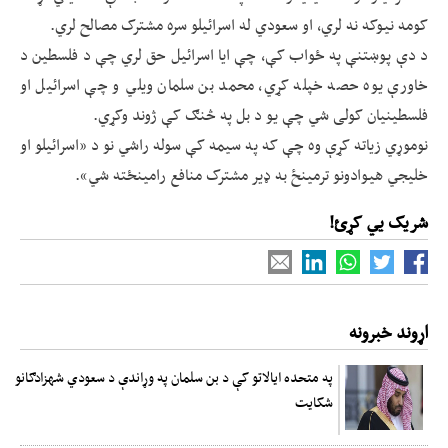
کومه نیوکه نه لري، او سعودي له اسرائیلو سره مشترک مصالح لري.
د دې پوښتنې په ځواب کې، چې ایا اسرائیل حق لري چې د فلسطین د
خاورې یوه حصه خپله کړي، محمد بن سلمان ویلي و چې اسرائیل او
فلسطینیان کولی شي چې یو د بل په څنګ کې ژوند وکړي.
نوموړي زیاته کړې وه چې که په سیمه کې سوله راشي نو د «اسرائیلو او
خلیجي هیوادونو ترمینځ به ډیر مشترک منافع رامینځته شي».
شریک یي کړئ!
اړوند خبرونه
په متحده ایالاتو کې د بن سلمان په وړاندې د سعودي شهزادګانو
شکایت