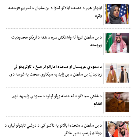
ایلهان عمر د متحده ایالاتو لخوا د بن سلمان د تحریم غوښتنه
وکړه
د بن سلمان انزوا له واشنګټن سره د هغه د اړیکو محدودیت
وروسته
د سعودي عربستان او متحده اماراتو تر منځ د تاوتریخوالي
زیاتیدل؛ بن سلمان د بن زاید په سپکاوي سخت په غوسه دی
د شاهي سیالانو د له منځه وړلو لپاره د سعودي ولیعهد نوی
اقدام
د بن سلمان د متحده ایالاتو په ټاکنو کې د درغلي ثابتولو لپاره د
ډونالډ ټرمپ بشپړ ملاتړ