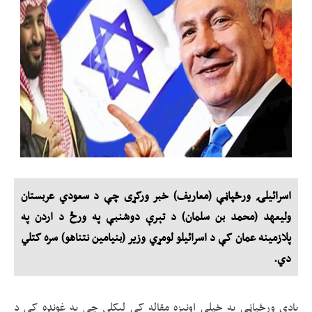
اسرائیلۍ ورځپاڼې (معاریف) خبر ورکړی چې د سعودي عربستان
ولیعهد (محمد بن سلمان) د تېرې دوشنبې په ورځ د اردن په
پلازمینه عمان کې د اسرائیلو لومړي وزیر (بنیامین نتناهو) سره کتلي
دي.
یادې ورځپاڼې په خپلې اونیزه مقاله کې لیکلي چې په غونډه کې د