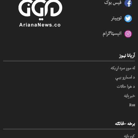
فیس بوک
توییتر
انېسټاګرام
آریانا نیوز
له موږ سره اړیکه
د اسعارو بیې
د هوا حالات
خبرپاڼه
Rss
برخه -څانګه
کورپاڼه