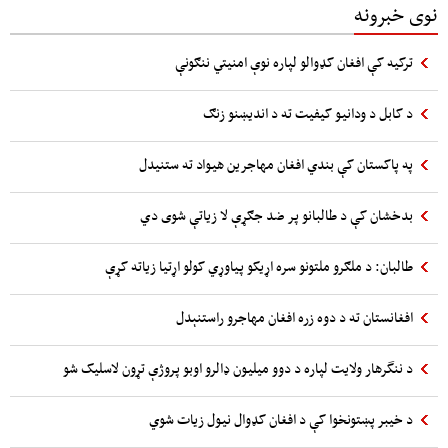
نوی خبرونه
ترکیه کې افغان کډوالو لپاره نوې امنیتي ننګونې
د کابل د ودانیو کیفیت ته د اندیښنو زنګ
په پاکستان کې بندي افغان مهاجرین هیواد ته ستنیدل
بدخشان کې د طالبانو پر ضد جګړې لا زیاتې شوی دي
طالبان: د ملګرو ملتونو سره اړیکو پیاوړي کولو اړتیا زیاته کړې
افغانستان ته د دوه زره افغان مهاجرو راستنېدل
د ننگرهار ولایت لپاره د دوو میلیون ډالرو اوبو پروژې تړون لاسلیک شو
د خیبر پښتونخوا کې د افغان کډوال نیول زیات شوي