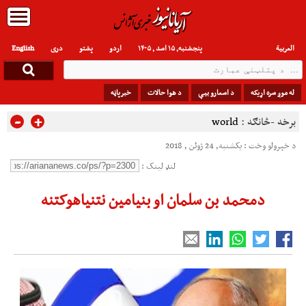
العربیة
پنجشنبه, ۱۵ اسد , ۱۴۰۵
اردو
پشتو
دری
English
له موږ سره اړیکه
د اسعارو بیې
د هوا حالات
خبرپاڼه
-
+
برخه -څانګه :
world
د خپرولو وخت : یکشنبه, 24 ژوئن , 2018
لنډ لینک :
دمحمد بن سلمان او بنیامین نتنیاهوکتنه