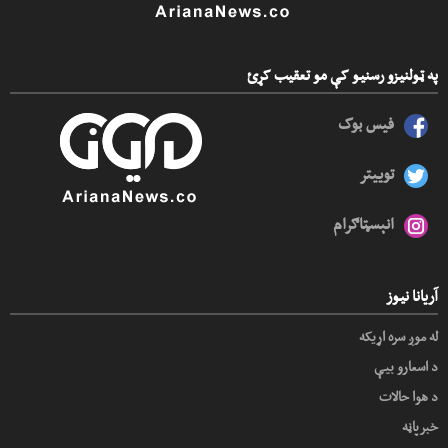
په ټولنیزو رسنیو کې مو تعقیب کړئ
فیس بوک
توییتر
انېسټاګرام
آریانا نیوز
له موږ سره اړیکه
د اسعارو بیې
د هوا حالات
خبرپاڼه