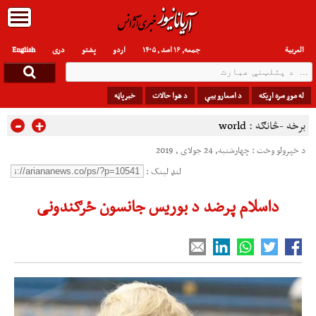
العربیة
جمعه, ۱۶ اسد , ۱۴۰۵
اردو
پشتو
دری
English
له موږ سره اړیکه
د اسعارو بیې
د هوا حالات
خبرپاڼه
-
+
برخه -څانګه :
world
د خپرولو وخت : چهارشنبه, 24 جولای , 2019
لنډ لینک :
داسلام پرضد د بوریس جانسون ځرګندونی