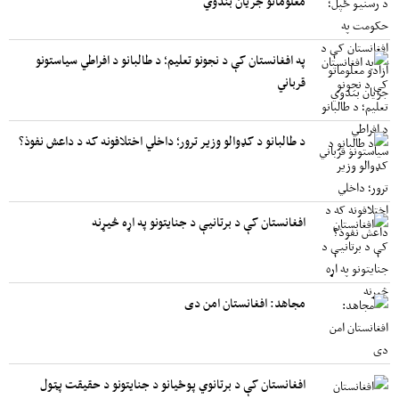
معلوماتو جریان بندوي
په افغانستان کې د نجونو تعلیم؛ د طالبانو د افراطي سیاستونو
قرباني
د طالبانو د کډوالو وزیر ترور؛ داخلي اختلافونه که د داعش نفوذ؟
افغانستان کې د برتانیې د جنایتونو په اړه څیړنه
مجاهد: افغانستان امن دی
افغانستان کې د برتانوي پوځیانو د جنایتونو د حقیقت پټول