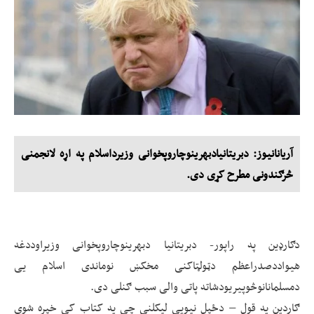
آریانانیوز: دبریتانیادبهرینوچاروپخوانی وزیرداسلام په اړه لانجمنی
څرګندونی مطرح کړی دی.
دګارډین په راپور- دبریتانیا دبهرینوچاروپخوانی وزیراوددغه
هیواددصدراعظم دټولټاکنی مخکښ نوماندی اسلام یی
دمسلمانانوڅوپیریودشاته پاتی والی سبب ګنلی دی.
ګاردین په قول – دځپل نیویی لیکلنی چی په کتاب کی خپره شوی