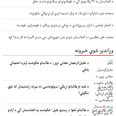
د افغانستان په ۲۶ ولایتونو کې د طوفانونو او سیلابونو شدید خطر
متحده عرب اماراتو د اوپیک نه وتل؛ سیمه ایزې او نړیوالې بدلونونه
د انصار عباسي د ایران پر وړاندې د پوځې بریدونو پرځای د هوښیارۍ غوښتنه
محمد علي عظیمی: د افغانستان دویم بدن جوړونکی چې مستر المپیا ته لار پیدا کړه
وړاندیز شوي خبرونه
د خلیل‌الرحمان حقاني ترور: د طالبانو حکومت لپاره احتمالي
پایلې
د هند او طالبانو اړیکې؛ ډیپلوماسۍ ته بیرته راستنیدل که نوي
ننګونې؟
د طالبانو لخوا د رسنیو ځپل؛ حکومت په افغانستان کې د آزادو