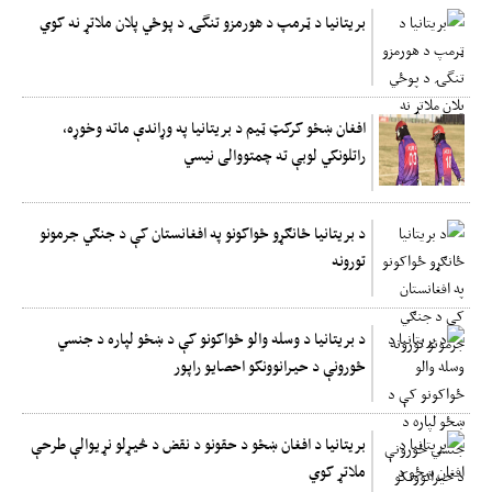
بریتانیا د ټرمپ د هورمزو تنگۍ د پوځي پلان ملاتړ نه کوي
افغان ښځو کرکټ ټیم د بریتانیا په وړاندې ماته وخوړه،
راتلونکي لوبې ته چمتووالی نیسي
د بریتانیا ځانګړو ځواکونو په افغانستان کې د جنګي جرمونو
تورونه
د بریتانیا د وسله والو ځواکونو کې د ښځو لپاره د جنسي
ځورونې د حیرانوونکو احصایو راپور
بریتانیا د افغان ښځو د حقونو د نقض د څیړلو نړیوالې طرحې
ملاتړ کوي