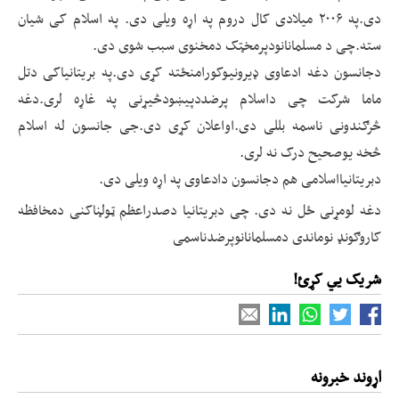
دی.په ۲۰۰۶ میلادی کال دروم په اړه ویلی دی. په اسلام کی شیان
سته.چی د مسلمانانودپرمخټک دمخنوی سبب شوی دی.
دجانسون دغه ادعاوی ډیرونیوکورامنځته کړی دی.په بریتانیاکی دتل
ماما شرکت چی داسلام پرضددپیښودڅیړنی په غاړه لری.دغه
څرګندونی ناسمه بللی دی.اواعلان کړی دی.جی جانسون له اسلام
څخه یوصحیح درک نه لری.
دبریتانیااسلامی هم دجانسون دادعاوی په اړه ویلی دی.
دغه لومړنی ځل نه دی. چی دبریتانیا دصدراعظم ټولڼاکنی دمخافظه
کاروګونډ نوماندی دمسلمانانوپرضدناسمی
شریک یي کړئ!
اړوند خبرونه