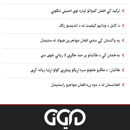
ترکیه کې افغان کډوالو لپاره نوې امنیتي ننګونې
د کابل د ودانیو کیفیت ته د اندیښنو زنګ
په پاکستان کې بندي افغان مهاجرین هیواد ته ستنیدل
بدخشان کې د طالبانو پر ضد جګړې لا زیاتې شوی دي
طالبان: د ملګرو ملتونو سره اړیکو پیاوړي کولو اړتیا زیاته کړې
افغانستان ته د دوه زره افغان مهاجرو راستنېدل