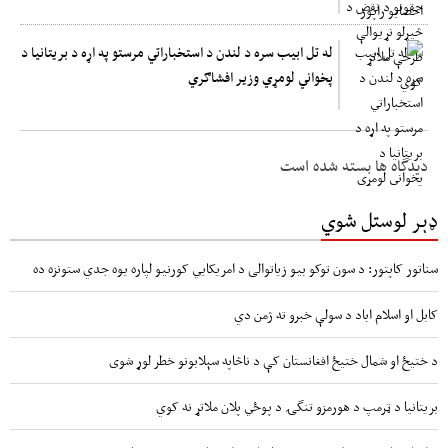
له تل ابیب سره د لندن د استخباراتي مرستو په اړه د بریتانیا د
پخواني لومړي وزیر افشاګري
دیدگاه ها بسته شده است
ډېر لوستل شوي
سناتور کاپتور: د سون توکو بیو زیاتوالی د امریکایي کورنیو لپاره یوه جدي ستونزه ده
کابل او اسلام اباد د سولې خبرو ته ژمن دي
د ختیځ او شمال ختیځ افغانستان کې د ناڅاپه سېلابونو خطر لوړ شوی
بریتانیا د ټرمپ د هورمزو تنگۍ د پوځي پلان ملاتړ نه کوي