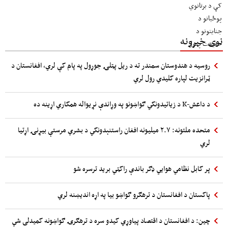
نوی خبرونه
روسیه د هندوستان سمندر ته د ریل پټلۍ جوړول په پام کې لري، افغانستان د
ټرانزیت لپاره کلیدي رول لري
د داعش-K د زیاتیدونکي ګواښونو په وړاندې نړیواله همکاري اړینه ده
متحده ملتونه: ۲.۷ میلیونه افغان راستنېدونکي د بشري مرستې بیړنۍ اړتیا
لري
پر کابل نظامي هوایي ډګر باندې راکټي برید ترسره شو
پاکستان د افغانستان د ترهګرو ګواښو بیا په اړه اندیښنه لري
چین: د افغانستان د اقتصاد پیاوړي کیدو سره د ترهګرۍ ګواښونه کمیدلی شي