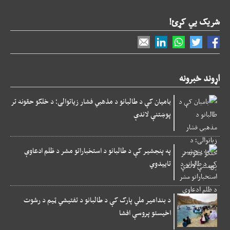
شریک یي کړئ!
اړوند خبرونه
بامیان کې د طالبانو د مذهبي فشار زیاتوالی؛ د خلکو حقونه تر
پوښتنې لاندې
په پنجشیر کې د طالبانو د استخباراتو مشر د ظلم ادعاوې
تاییدوي
د بندامیر ملي پارک کې د طالبانو د تفتیشي ټیم د رشوت
اخیستو پروسې افشا