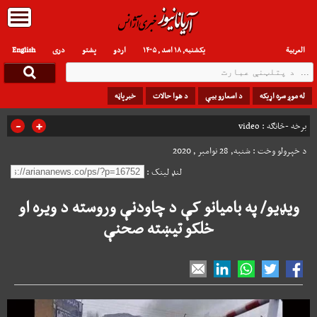
العربیة
یکشنبه, ۱۸ اسد , ۱۴۰۵
اردو
پشتو
دری
English
له موږ سره اړیکه
د اسعارو بیې
د هوا حالات
خبرپاڼه
-
+
برخه -څانګه :
video
د خپرولو وخت : شنبه, 28 نوامبر , 2020
لنډ لینک :
ویډیو/ په بامیانو کې د چاودنې وروسته د ویره او
خلکو تیښته صحنې