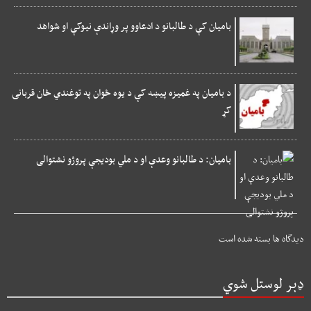
بامیان کې د طالبانو د ادعاوو پر وړاندې نیوکې او شواهد
د بامیان په غمیزه پیښه کې د یوه ځوان په توغندي ځان قربانی
کړ
بامیان: د طالبانو وعدې او د ملي بودیجې پروژو نشتوالی
دیدگاه ها بسته شده است
ډېر لوستل شوي