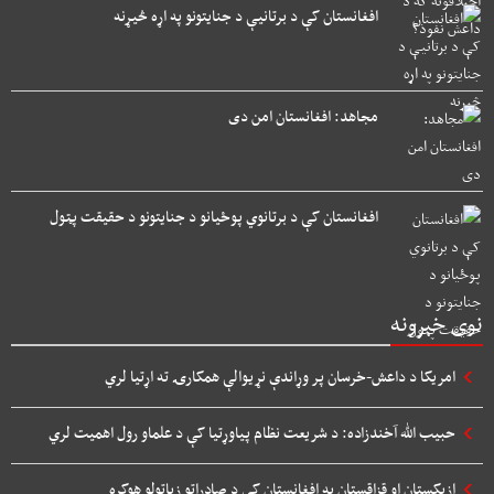
افغانستان کې د برتانیې د جنایتونو په اړه څیړنه
مجاهد: افغانستان امن دی
افغانستان کې د برتانوي پوځیانو د جنایتونو د حقیقت پټول
نوی خبرونه
امریکا د داعش-خرسان پر وړاندې نړیوالې همکارۍ ته اړتیا لري
حبیب الله آخندزاده: د شریعت نظام پیاوړتیا کې د علماو رول اهمیت لري
ازبکستان او قزاقستان په افغانستان کې د صادراتو زیاتولو هوکړه