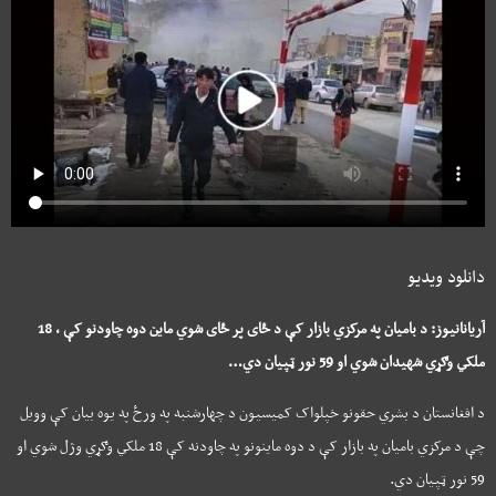
دانلود ویدیو
آریانانیوز: د بامیان په مرکزي بازار کې د ځای پر ځای شوي ماین دوه چاودنو کې ، 18
ملکي وګړي شهیدان شوي او 59 نور ټپیان دي…
د افغانستان د بشري حقونو خپلواک کمیسیون د چهارشنبه په ورځ په یوه بیان کې وویل
چې د مرکزي بامیان په بازار کې د دوه ماینونو په چاودنه کې 18 ملکي وګړي وژل شوي او
59 نور ټپیان دي.