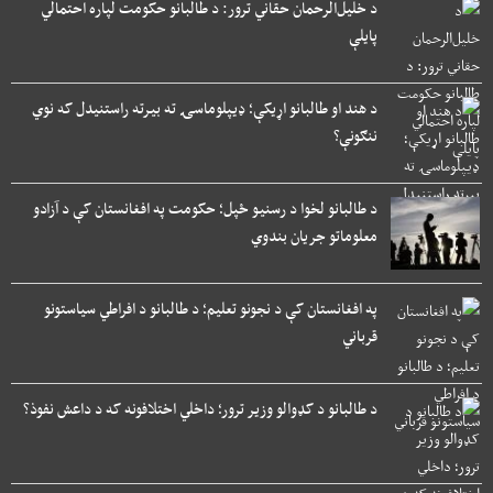
د خلیل‌الرحمان حقاني ترور: د طالبانو حکومت لپاره احتمالي
پایلې
د هند او طالبانو اړیکې؛ ډیپلوماسۍ ته بیرته راستنیدل که نوي
ننګونې؟
د طالبانو لخوا د رسنیو ځپل؛ حکومت په افغانستان کې د آزادو
معلوماتو جریان بندوي
په افغانستان کې د نجونو تعلیم؛ د طالبانو د افراطي سیاستونو
قرباني
د طالبانو د کډوالو وزیر ترور؛ داخلي اختلافونه که د داعش نفوذ؟