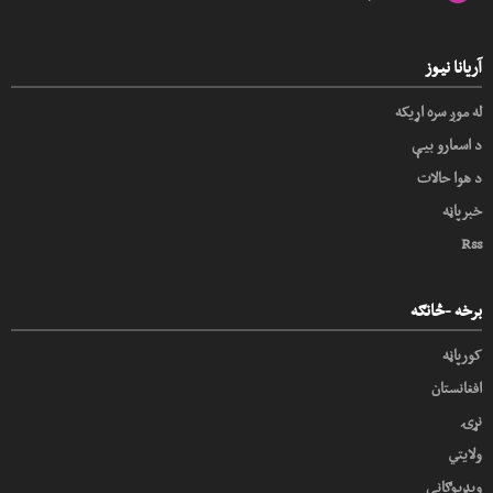
آریانا نیوز
له موږ سره اړیکه
د اسعارو بیې
د هوا حالات
خبرپاڼه
Rss
برخه -څانګه
کورپاڼه
افغانستان
نړۍ
ولایتي
ویډیوګانې