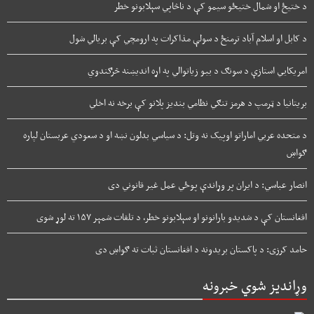
د ختیځ او شمال ختیځو سیمو کې د ناڅاپي سېلابونو خطر
د کابل او اسلام آباد ترمنځ د سولې مذاکرات په ارومچي کې بريالي شول
امریکايي استازې د سونګ د بیو زیاتوالي په اړه اندیښنه څرګندوي
بریتانیا د ټرمپ د هرمز تنګي نظامي بندیز پلانو کې برخه نه اخلي
د متحده عربي اماراتو اوپیک نه وتل: د سیاسي بدلون نښه او د سعودي عربستان لپاره
ګواښ
انصار عباسي: د ایران پر وړاندې پوځي عمل غیر قانوني دی
افغانستان کې د شدیدو بارانونو او سېلابونو خطر، د تلفات شمېر ۱۵۷ ته لوړ شوی
حامد کرزی: د پاکستان بریدونه د افغانستان ثبات ته ګواښ دی
وړاندیز شوي خبرونه