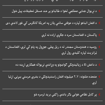
د نړیوال جنایي محکمې لخوا د طالبانو پر ضد مسقل تحقیقات پیل شول
د افغان اتباعو لپاره د موقتي ساتنې پلان په امریکا کانګرس کې غور لاندې دی
پاکستان د افغانستان سره د جګړې اراده نه لري
روسیه د هندوستان سمندر ته د ریل پټلۍ جوړول په پام کې لري، افغانستان د
ټرانزیت لپاره کلیدي رول لري
د داعش-K د زیاتیدونکي ګواښونو په وړاندې نړیواله همکاري اړینه ده
متحده ملتونه: ۲.۷ میلیونه افغان راستنېدونکي د بشري مرستې بیړنۍ اړتیا
لري
پر کابل نظامي هوایي ډګر باندې راکټي برید ترسره شو