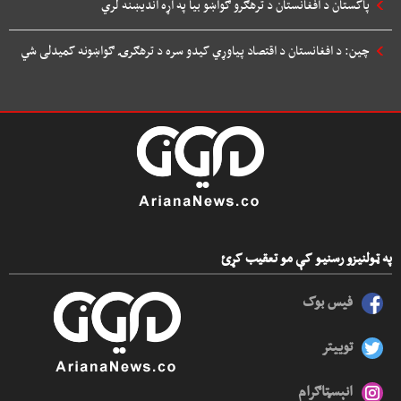
پاکستان د افغانستان د ترهګرو ګواښو بیا په اړه اندیښنه لري
چین: د افغانستان د اقتصاد پیاوړي کیدو سره د ترهګرۍ ګواښونه کمیدلی شي
په ټولنیزو رسنیو کې مو تعقیب کړئ
فیس بوک
توییتر
انېسټاګرام