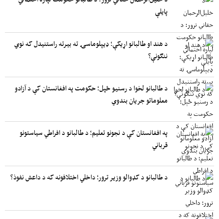
پایلې
د هند او طالبانو اړیکې؛ ډیپلوماسۍ ته بیرته راستنیدل که نوي
ننګونې؟
د طالبانو لخوا د رسنیو ځپل؛ حکومت په افغانستان کې د آزادو
معلوماتو جریان بندوي
په افغانستان کې د نجونو تعلیم؛ د طالبانو د افراطي سیاستونو
قرباني
د طالبانو د کډوالو وزیر ترور؛ داخلي اختلافونه که د داعش نفوذ؟