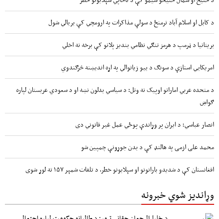
د کابل او اسلام آباد ترمنځ د سولې مذاکرات په ارومچي کې بريالي شول
بریتانیا د ټرمپ د هرمز تنګي نظامي بندیز پلانو کې برخه نه اخلي
امریکايي استازې د سونګ د بیو زیاتوالي په اړه اندیښنه څرګندوي
د متحده عربي اماراتو اوپیک نه وتل: د سیاسي بدلون نښه او د سعودي عربستان لپاره
ګواښ
انصار عباسي: د ایران پر وړاندې پوځي عمل غیر قانوني دی
محمد علی ازمی په هالنډ کې د بدن جوړونې چمپین شو
افغانستان کې د شدیدو بارانونو او سېلابونو خطر، د تلفات شمېر ۱۵۷ ته لوړ شوی
وړاندیز شوي خبرونه
د خلیل‌الرحمان حقاني ترور: د طالبانو حکومت لپاره احتمالي