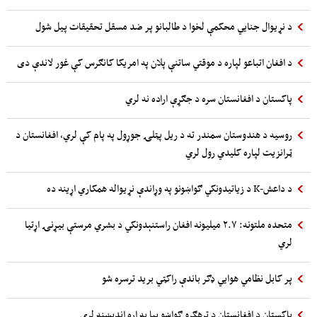
د نړیوال جنایي محکمې لخوا د طالبانو پر ضد مسقل تحقیقات پیل شول
د افغان اتباعو لپاره د موقتي ساتنې پلان په امریکا کانګرس کې غور لاندې دی
پاکستان د افغانستان سره د جګړې اراده نه لري
روسیه د هندوستان سمندر ته د ریل پټلۍ جوړول په پام کې لري، افغانستان د
ټرانزیت لپاره کلیدي رول لري
د داعش-K د زیاتیدونکي ګواښونو په وړاندې نړیواله همکاري اړینه ده
متحده ملتونه: ۲.۷ میلیونه افغان راستنېدونکي د بشري مرستې بیړنۍ اړتیا
لري
پر کابل نظامي هوایي ډګر باندې راکټي برید ترسره شو
پاکستان د افغانستان د ترهګرو ګواښو بیا په اړه اندیښنه لري