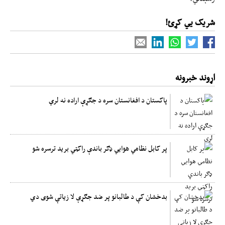
شریک یي کړئ!
اړوند خبرونه
پاکستان د افغانستان سره د جګړې اراده نه لري
پر کابل نظامي هوایي ډګر باندې راکټي برید ترسره شو
بدخشان کې د طالبانو پر ضد جګړې لا زیاتې شوی دي