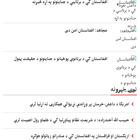
افغانستان کې د برتانیې د جنایتونو په اړه څیړنه
مجاهد: افغانستان امن دی
افغانستان کې د برتانوي پوځیانو د جنایتونو د حقیقت پټول
نوی خبرونه
امریکا د داعش-خرسان پر وړاندې نړیوالې همکارۍ ته اړتیا لري
حبیب الله آخندزاده: د شریعت نظام پیاوړتیا کې د علماو رول اهمیت لري
ازبکستان او قزاقستان په افغانستان کې د صادراتو زیاتولو هوکړه