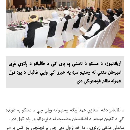
آریانانیوز: د مسکو د ناستې په پای کې د طالبانو د پلاوي غړی
امیرخان متقي له رسنیو سره په خبرو کې وايي طالبان د یوه ټول
شموله نظام غوښتونکي دي.
د طالبانو دغه استازي همدارنګه رسنیو ته ویلي چې د مسکو په غونډه
کې د ګډون موخه، د افغانستان وضعیت ته د نړیوالو ور پام کول دي.
ښاغلی متقي زیاتوي:«دا څه ډول دی چې پر توپنچې یو کس پر سر