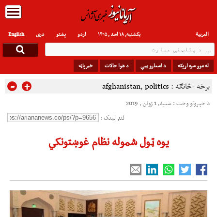
العربیة
یکشنبه, ۱۸ اسد , ۱۴۰۵
اردو
پشتو
دری
English
له موږ سره اړیکه
د اسعارو بیې
د هوا حالات
خبرپاڼه
-
+
برخه -څانګه :
politics
,
afghanistan
د خپرولو وخت : شنبه, 1 ژوئن , 2019
لنډ لینک :
یوه ټول شموله نظام غوښتونکي