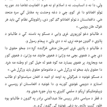
ولي، دا نه د انسانیت، نه د اسلام او نه هم د افغانیت تقاضا ده. موږ په
ټولو افغانانو دا غږ کوو، چې د دغه وحشت په مقابل کې سره متحد
شي. دافغانستان د ټولو افغانانو ګډ کور دی، راتلوونکي نظام کې باید هر
څوک ځان وونیي.»
د طالبانو دغو لوړپوړی غړی وايي د مسکو په ناسته کې د طالبانو د
پلاوي د ګډون موخه نړۍ ته د دې ډلې د پيغام رسول و.
د طالبانو د پلاوی غړی امیرخان متقي څرګنده کړه:«د ښځو حقوق دا
دي چې د هغوی بچی مه وژنئ د هغوی خاوند مه وژنئ، د هغوی کور
مه ویجاړوه. پر هغوی بمبارد مه کوه هغو له خپل کور او وطنه مه شړه.
دا حقوق باید ښځو ته ورکړل شي، د ماشومانو حقوق باید ورکړل شي.»
د مسکو غونډه د غبرګولي په اومه او اتمه د افغان سیاستوالو او طالب
استازو د دویمې غونډې کوربه و. دا غونډه د افغانستان او روسیې د
ډپيلوماټیکو اړیکو د سلمې کلیزې په ویاړ جوړه شوې وه.
د قطر د سیاسي دفتر رییس ملا عبدالغني برادر په ګډون د طالبانو یوه
څلور کسیز پلاوي په دغې غونډه کې ګډون کړی و.