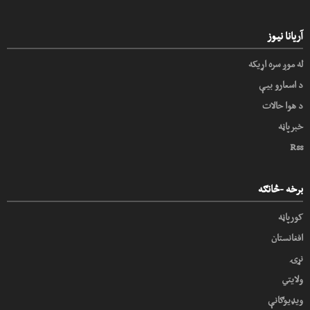
آریانا نیوز
له موږ سره اړیکه
د اسعارو بیې
د هوا حالات
خبرپاڼه
Rss
برخه -څانګه
کورپاڼه
افغانستان
نړۍ
ولایتي
ویډیوګانې