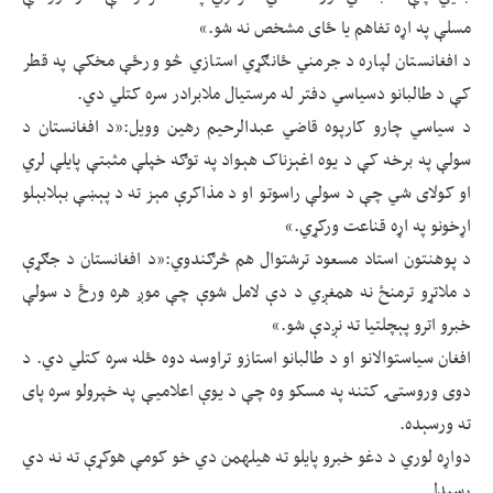
مسلې په اړه تفاهم یا ځای مشخص نه شو.»
د افغانستان لپاره د جرمني ځانګړي استازي څو ورځې مخکې په قطر
کې د طالبانو دسیاسي دفتر له مرستیال ملابرادر سره کتلي دي.
د سیاسي چارو کارپوه قاضي عبدالرحیم رهین وویل:«د افغانستان د
سولې په برخه کې د یوه اغېزناک هېواد په توګه خپلې مثبتې پایلې لري
او کولای شي چې د سولې راسوتو او د مذاکرې مېز ته د پېښې بېلابېلو
اړخونو په اړه قناعت ورکړي.»
د پوهنتون استاد مسعود ترشتوال هم څرګندوي:«د افغانستان د جګړې
د ملاتړو ترمنځ نه همغږي د دې لامل شوې چې موږ هره ورځ د سولې
خبرو اترو پېچلتیا ته نږدې شو.»
افغان سیاستوالانو او د طالبانو استازو تراوسه دوه ځله سره کتلي دي. د
دوی وروستۍ کتنه په مسکو وه چې د یوې اعلامیې په خپرولو سره پای
ته ورسېده.
دواړه لوري د دغو خبرو پایلو ته هیله‎من دي خو کومې هوکړې ته نه دي
رسېدلي.