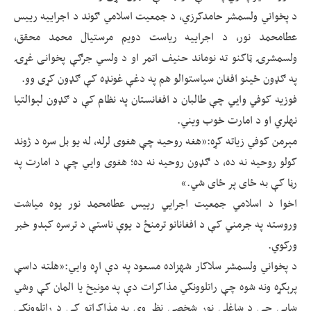
د پخواني ولسمشر حامدکرزي، د جمعیت اسلامي ګوند د اجراییه رییس
عطامحمد نور، د اجراییه ریاست دویم مرستیال محمد محقق،
ولسمشرۍ ټاکنو ته نوماند حنیف اتمر او د ولسي جرګې پخوانی غړۍ
په ګډون ځينو افغان سیاستوالو هم په دغې غونډه کې ګډون کړی وو.
فوزیه کوفي وايي چې طالبان د افغانستان په نظام کې د ګډون لېوالتیا
نه‎لري او د امارت خوب ویني.
مېرمن کوفي زیاته کړه:«هغه روحیه چې هغوی لرله، له یو بل سره د ژوند
کولو روحیه نه ده، د ګډون روحیه نه ده؛ هغوی وايي چې د امارت په
رڼا کې به ځای پر ځای شي.»
اخوا د اسلامي جمعیت اجرایي رییس عطامحمد نور یوه میاشت
وروسته په جرمني کې د افغانانو ترمنځ د یوې ناستې د ترسره کېدو خبر
ورکوي.
د پخواني ولسمشر سلاکار شهزاده مسعود په دې اړه وايي:«هلته داسې
پرېکړه ونه شوه چې راتلوونکي مذاکرات دې په مونیخ یا المان کې وشي
ښايي چې د ښاغلي نور شخصي نظر وي په مذاکراتو کې د راتلوونکې