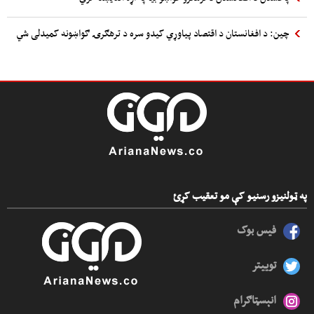
چین: د افغانستان د اقتصاد پیاوړي کیدو سره د ترهګرۍ ګواښونه کمیدلی شي
په ټولنیزو رسنیو کې مو تعقیب کړئ
فیس بوک
توییتر
انېسټاګرام