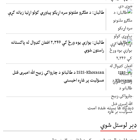
طالبان: د ملګرو ملتونو سره اړیکو پیاوړي کولو اړتیا زیاته کړې
طالبان: یوازې یوه ورځ کې ۲,۳۴۶ افغان کډوال له پاکستانه
راستون شوي
ISIS-Khorasan د طالبانو د چارواکي زبیح الله امیری قتل
مسؤلیت پر غاړه اخیستی
دیدگاه ها بسته شده است
ډېر لوستل شوي
د ختیځ او شمال ختیځو سیمو کې د ناڅاپي سېلابونو خطر