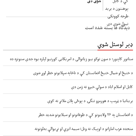
شوی دی
دیدگاه ها بسته شده است
ډېر لوستل شوي
سناتور کاپتور: د سون توکو بیو زیاتوالی د امریکایي کورنیو لپاره یوه جدي ستونزه ده
د ختیځ او شمال ختیځ افغانستان کې د ناڅاپه سېلابونو خطر لوړ شوی
کابل او اسلام اباد د سولې خبرو ته ژمن دي
بریتانیا د ټرمپ د هورمزو تنگۍ د پوځي پلان ملاتړ نه کوي
د افغانستان په ۲۶ ولایتونو کې د طوفانونو او سیلابونو شدید خطر
متحده عرب اماراتو د اوپیک نه وتل؛ سیمه ایزې او نړیوالې بدلونونه