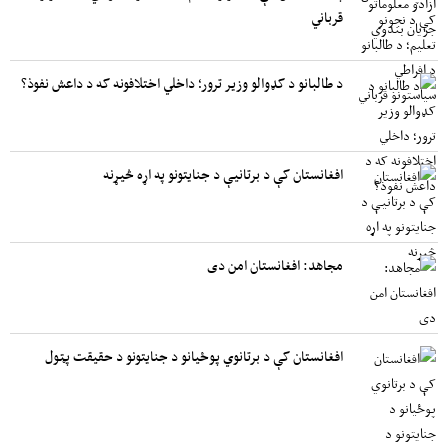
قرباني
د طالبانو د کډوالو وزیر ترور؛ داخلي اختلافونه که د داعش نفوذ؟
افغانستان کې د برتانیې د جنایتونو په اړه څیړنه
مجاهد: افغانستان امن دی
افغانستان کې د برتانوي پوځیانو د جنایتونو د حقیقت پټول