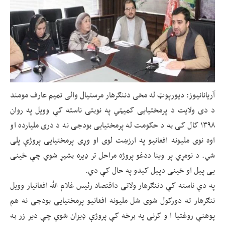
آریانانیوز: دیورپوټ له مخی دننګرهار مرستیال والی تمیم عارف مومند
د دی ولایت د پرمختیایی کمیټي په نوبتی ناسته کې وویل په روان
۱۳۹۸ کال کی به د حکومت له پرمختیایی بودجی نه د دری ملیارده او
اوه نوی ملیونه افغانیو په ارزښت لوی او وړی پرمختیایی پروژې پلی
شي. د نومړي پر وینا ددغو پروژه مراحل تر ډیره بشپړ شوي چې ځینی
یی پیل او ځینی دپیل کیدو په حال کې دي.
په دې ناسته کې دننګرهار ولاتی داقتصاد رئیس غلام الله افغانیار وویل
ننګرهار ته دورکول شوی شل ملیونه افغانیو پرمختیایی بودجی نه هم
پوهنې روغتیا ا و کرنی په برخه کې پروژې ډیزان شوي چې دیر زر به