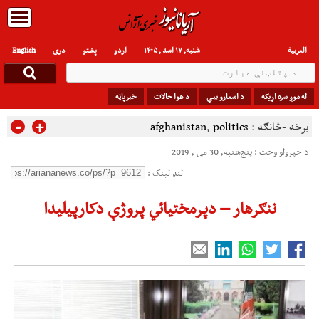
العربیة
شنبه, ۱۷ اسد , ۱۴۰۵
اردو
پشتو
دری
English
له موږ سره اړیکه
د اسعارو بیې
د هوا حالات
خبرپاڼه
-
+
برخه -څانګه :
politics
,
afghanistan
د خپرولو وخت : پنج‌شنبه, 30 می , 2019
لنډ لینک :
ننګرهار – دپرمختيائي پروژې دکارپیلیدا