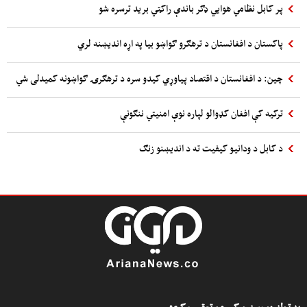
پر کابل نظامي هوایي ډګر باندې راکټي برید ترسره شو
پاکستان د افغانستان د ترهګرو ګواښو بیا په اړه اندیښنه لري
چین: د افغانستان د اقتصاد پیاوړي کیدو سره د ترهګرۍ ګواښونه کمیدلی شي
ترکیه کې افغان کډوالو لپاره نوې امنیتي ننګونې
د کابل د ودانیو کیفیت ته د اندیښنو زنګ