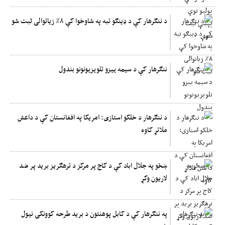
د ننګرهار کې د ډینګو تبه په شاوخوا کې ۸٪ زیاتوالی ثبت شو
ننګرهار کې د سيمه ييزو تلويزيونونو بندول
د ننګرهار د خلکو استازی: امریکا په افغانستان کې د داعش
ملاتړ کاوه
ښځو په جلال اباد کې د کاج پر مرکز د ترهګریز برید پر ضد
لاریون وکړ
په ننګرهار کې د کابل پوهنتون د برید طرحه کوونکی نیول