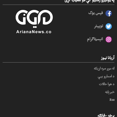
په ټولنیزو رسنیو کې مو تعقیب کړئ
فیس بوک
توییتر
انېسټاګرام
آریانا نیوز
له موږ سره اړیکه
د اسعارو بیې
د هوا حالات
خبرپاڼه
Rss
برخه -څانګه