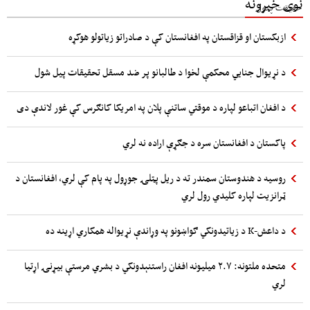
نوی خبرونه
ازبکستان او قزاقستان په افغانستان کې د صادراتو زیاتولو هوکړه
د نړیوال جنایي محکمې لخوا د طالبانو پر ضد مسقل تحقیقات پیل شول
د افغان اتباعو لپاره د موقتي ساتنې پلان په امریکا کانګرس کې غور لاندې دی
پاکستان د افغانستان سره د جګړې اراده نه لري
روسیه د هندوستان سمندر ته د ریل پټلۍ جوړول په پام کې لري، افغانستان د
ټرانزیت لپاره کلیدي رول لري
د داعش-K د زیاتیدونکي ګواښونو په وړاندې نړیواله همکاري اړینه ده
متحده ملتونه: ۲.۷ میلیونه افغان راستنېدونکي د بشري مرستې بیړنۍ اړتیا
لري