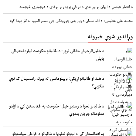
د انصار عباسي د ایران پر وړاندې د پوځې بریدونو پرځای د هوښیارۍ غوښتنه
محمد علي عظیمی: د افغانستان دویم بدن جوړونکی چې مستر المپیا ته لار پیدا کړه
وړاندیز شوي خبرونه
د خلیل‌الرحمان حقاني ترور: د طالبانو حکومت لپاره احتمالي
پایلې
د هند او طالبانو اړیکې؛ ډیپلوماسۍ ته بیرته راستنیدل که نوي
ننګونې؟
د طالبانو لخوا د رسنیو ځپل؛ حکومت په افغانستان کې د آزادو
معلوماتو جریان بندوي
په افغانستان کې د نجونو تعلیم؛ د طالبانو د افراطي سیاستونو