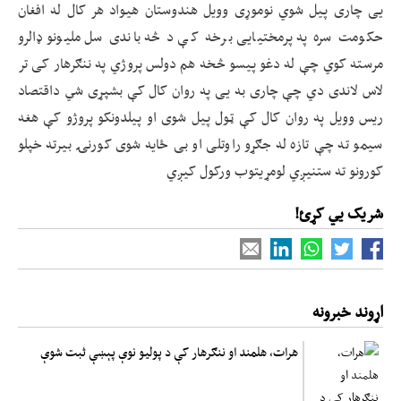
یی چاری پیل شوي نوموړی وویل هندوستان هیواد هر کال له افغان
حکومت سره په پرمختیایی برخه کې د څه باندی سل ملیونو ډالرو
مرسته کوي چې له دغو پیسو څخه هم دولس پروژي په ننګرهار کی تر
لاس لاندی دي چې چاری به یی په روان کال کې بشپړی شي داقتصاد
ریس وویل په روان کال کې ټول پیل شوی او پیلدونکو پروژو کې هغه
سیمو ته چې تازه له جګړو راوتلی او بی ځایه شوی کورنۍ بیرته خپلو
کورونو ته ستنیږي لومړیتوب ورکول کیږي
شریک یي کړئ!
اړوند خبرونه
هرات، هلمند او ننګرهار کې د پولیو نوې پېښې ثبت شوې