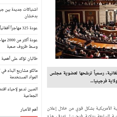
اشتباكات جديدة بين جبه
بدخشان
عودة 325 مهاجراً أفغانياً من باكستان إلى وطنهم
عودة أك
وسط ظروف صعبة
طالبان تؤكد على أهمية ت
مالكو مشاريع البناء في 
فغانية، رسمياً ترشحها لعضوية مجلس
المواد المستخدمة
لاية فرجينيا...
الصين تدعو لإحياء اقتص
الجماعية
اسية الأمريكية بشكل قوي من خلال إعلان
أهم الأخبار
ة السابعة بولاية فرجينيا. تهدف هذه