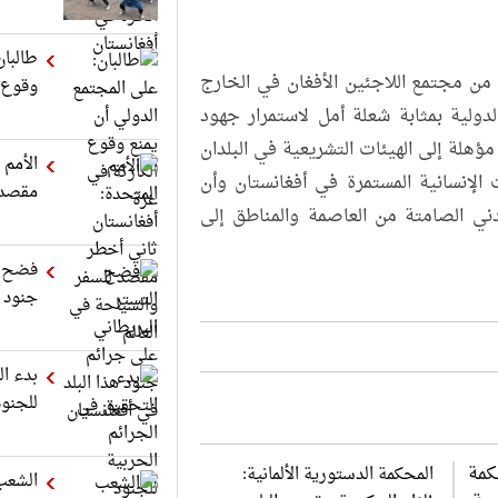
طالبان
من مجتمع اللاجئين الأفغان في الخارج
وقوع ا
دولية بمثابة شعلة أمل لاستمرار جهود
ؤهلة إلى الهيئات التشريعية في البلدان
الأمم 
 الإنسانية المستمرة في أفغانستان وأن
مقصد ل
ني الصامتة من العاصمة والمناطق إلى
فضح ا
جنود ه
بدء ال
للجنود
المحكمة الدستورية الألمانية:
الشعب