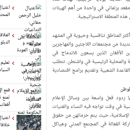
اغتيال
مقعد برلماني في واحدة من أهم الهيئات
المحت
هذه المنطقة الاستراتيجية.
العلاق
 أكثر المناطق تنافسية وحيوية في المشهد
الدبل
جديدة من مجتمعات اللاجئين والمهاجرين
الأفغان الذين يسعون للاندماج في
ية والمحلية الرئيسية في واشنطن. تتطلب
تعليم 
السياس
القاعدة الشعبية وتقديم برامج اقتصادية
لوطن
قمع ال
تمنع ت
ها ردود فعل واسعة بين وسائل الإعلام
أفغانس
ة في وقت تواجه فيه النساء والفتيات
 الإسلامية، حيث يتم حرمانهن من حقوق
اغتيال
اركة الفعالة في المجتمع المدني وهياكل
خلافا