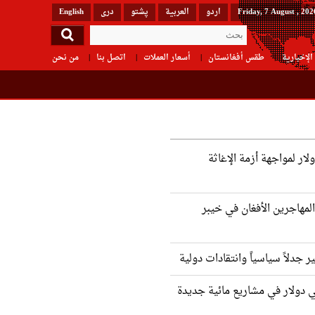
Friday, 7 August , 202
اردو
العربیة
پشتو
دری
English
الإخبارية
طقس أفغانستان
أسعار العملات
اتصل بنا
من نحن
 9 مليون دولار لمواجهة أزمة الإغاثة
لمهاجرين الأفغان في خيبر
ير جدلاً سياسياً وانتقادات دولية
ي دولار في مشاريع مائية جديدة