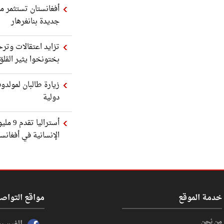
أفغانستان تستثمر مل
جديدة بنانغرهار
تزايد اعتقالات وترح
بختونخوا يثير القلق
زيارة طالبان لمولدوف
دولية
أسترالي
الإنسانية في أفغانس
خدمة الموقع
مواقع التواص
من نحن