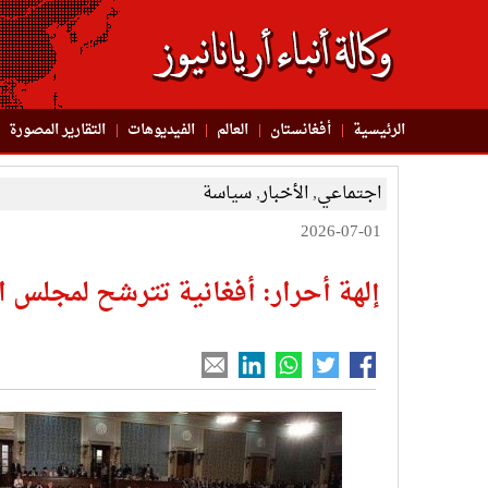
الرئيسية
أفغانستان
العالم
الفیدیوهات
التقاریر المصورة
اجتماعي
,
الأخبار
,
سياسة
2026-07-01
إلهة أحرار: أفغانية تترشح لمجلس ا