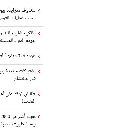
مخاوف متزايدة بين ا
بسبب عمليات التوق
مالكو مشاريع البناء
جودة المواد المستخ
عودة 325 مهاجراً أفغانياً من باكستان إلى وطنهم
اشتباكات جديدة بين
في بدخشان
طالبان تؤكد على أهم
المتحدة
ع
وسط ظروف صعبة