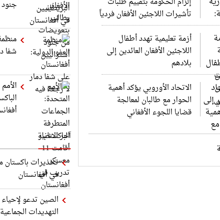
إلزام الحكومة بتقييم طلبات
جنود أ
تأشيرات اللاجئين الأفغان فردياً
أزمة تعليمية تهدد أطفال
منظمة 
اللاجئين الأفغان العائدين إلى
شفا دم
بلادهم
الأمم 
الاتحاد الأوروبي يؤكد أهمية
الحوار مع طالبان لمعالجة
أفغانس
قضايا اللجوء الأفغاني
آخر الاخبار
تحذيرات باكستان من
في أفغانستان
الصين تدعو لإحياء 
التهديدات الجماعية