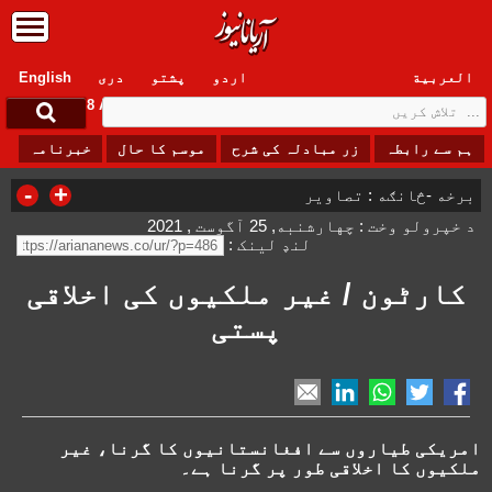
العربیة
اردو
پشتو
دری
English
Saturday, 8 August , 2026
ہم سے رابطہ
زر مبادلہ کی شرح
موسم کا حال
خبرنامہ
-
+
برخه -څانګه :
تصاویر
د خپرولو وخت : چهارشنبه, 25 آگوست , 2021
لنډ لینک :
کارٹون / غیر ملکیوں کی اخلاقی
پستی
امریکی طیاروں سے افغانستانیوں کا گرنا، غیر
ملکیوں کا اخلاقی طور پر گرنا ہے۔