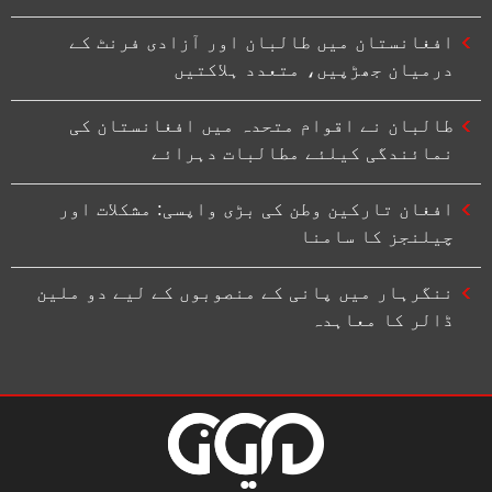
افغانستان میں طالبان اور آزادی فرنٹ کے
درمیان جھڑپیں، متعدد ہلاکتیں
طالبان نے اقوام متحدہ میں افغانستان کی
نمائندگی کیلئے مطالبات دہرائے
افغان تارکین وطن کی بڑی واپسی: مشکلات اور
چیلنجز کا سامنا
ننگرہار میں پانی کے منصوبوں کے لیے دو ملین
ڈالر کا معاہدہ