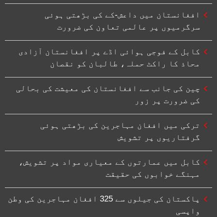
افغانستان میں داعش-کے کی بڑھتی ہوئی
سرگرمیوں پر عالمی تعاون کی ضرورت
کابل کے فوجی ہوائی اڈے پر افغانستان آزادی
محاذ کا راکٹ حملہ، طالبان کو نقصان
چین کی جانب سے افغانستان کی معیشت کی بحالی
کی ضرورت پر زور
ترکی میں افغان مہاجرین کی بڑھتی ہوئی
گرفتاریوں پر تشویش
کابل میں عمارتوں کے معیاری مواد پر تشویش،
مہنگے خوابوں کی حقیقت
پاکستان کی جیلوں سے 325 افغان مہاجرین کی وطن
واپسی