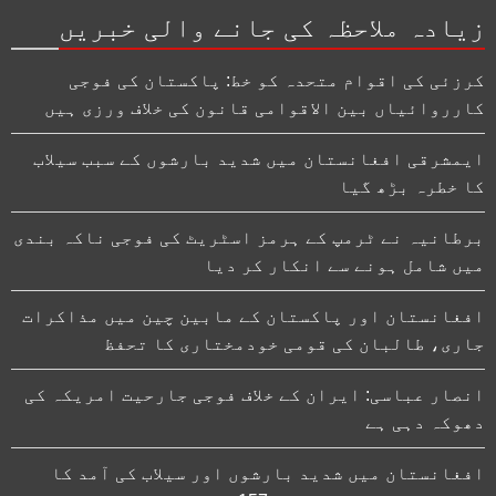
زیادہ ملاحظہ کی جانے والی خبریں
کرزئی کی اقوام متحدہ کو خط: پاکستان کی فوجی
کارروائیاں بین الاقوامی قانون کی خلاف ورزی ہیں
ایمشرقی افغانستان میں شدید بارشوں کے سبب سیلاب
کا خطرہ بڑھ گیا
برطانیہ نے ٹرمپ کے ہرمز اسٹریٹ کی فوجی ناکہ بندی
میں شامل ہونے سے انکار کر دیا
افغانستان اور پاکستان کے مابین چین میں مذاکرات
جاری، طالبان کی قومی خودمختاری کا تحفظ
انصار عباسی: ایران کے خلاف فوجی جارحیت امریکہ کی
دھوکہ دہی ہے
افغانستان میں شدید بارشوں اور سیلاب کی آمد کا