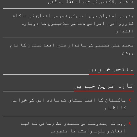
خدشہ، ہلاکتوں کی تعداد 157 ہو گئی
جنوبی اصفہان میں امریکی خصوصی افواج کی ناکام
کارروائی، ایرانی دفاعی صلاحیتوں کا دوبارہ
اقتدار
محمد علی عظیمی کی شاندار فتح: افغانستان کا نام
روشن
منتخب خبریں
تازہ ترین خبریں
پاکستان کا افغانستان کے ساتھ امن کی خواہش
کا اظہار
روس کا ہندوستانی سمندر تک رسائی کے لیے
افغان ریلوے راستے کا منصوبہ