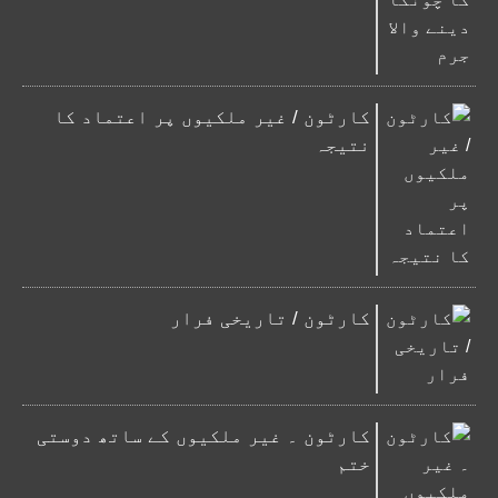
کارٹون / غیر ملکیوں پر اعتماد کا
نتیجہ
کارٹون / تاریخی فرار
کارٹون ۔ غیر ملکیوں کے ساتھ دوستی
ختم