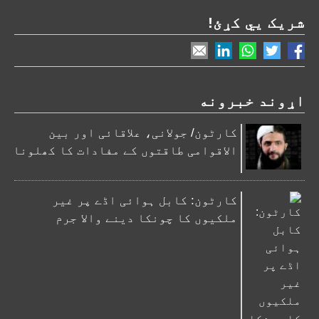
شریک یي کړئ!
اړوند خبرونه
کارٹون/ جولانی، علاقائی اور بین
الاقوامی طاقتوں کے مفادات کا کھلونا
کارٹون: کابل ہوائی اڈے پر غیر
ملکیوں کا چونکا دینے والا جرم