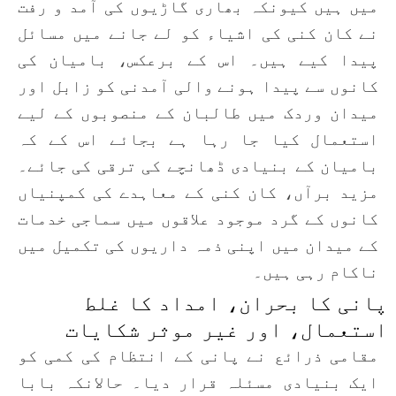
میں ہیں کیونکہ بھاری گاڑیوں کی آمد و رفت
نے کان کنی کی اشیاء کو لے جانے میں مسائل
پیدا کیے ہیں۔ اس کے برعکس، بامیان کی
کانوں سے پیدا ہونے والی آمدنی کو زابل اور
میدان وردک میں طالبان کے منصوبوں کے لیے
استعمال کیا جا رہا ہے بجائے اس کے کہ
بامیان کے بنیادی ڈھانچے کی ترقی کی جائے۔
مزید برآں، کان کنی کے معاہدے کی کمپنیاں
کانوں کے گرد موجود علاقوں میں سماجی خدمات
کے میدان میں اپنی ذمہ داریوں کی تکمیل میں
ناکام رہی ہیں۔
پانی کا بحران، امداد کا غلط
استعمال، اور غیر موثر شکایات
مقامی ذرائع نے پانی کے انتظام کی کمی کو
ایک بنیادی مسئلہ قرار دیا۔ حالانکہ بابا