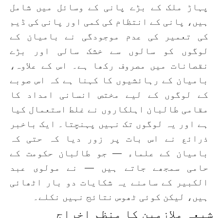
پہاڑ ملک کے بڑے پانی کے وسائل میں شامل
ہیں، پانی کے انتظام کی کمی اور پانی کی ڈیم
کی تعمیر کی عدم موجودگی نے بامیان کے
لوگوں کو سالوں سے خشک سالی اور بڑے
نقصانات میں مصروف رکھا ہے۔ اس کے علاوہ،
بامیان کے رہائشیوں کا کہنا ہے کہ اس صوبے
کے لوگوں کے لیے مختص انسانی امداد کا
مقامی طالبان اہلکاروں نے غلط استعمال کیا
ہے اور یہ لوگوں تک نہیں پہنچتا۔ ایک باخبر
ذرائع نے اس بات پر زور دیا کہ حتی کہ
بامیان کے علماء — جو طالبان حکومت کے
حامی سمجھے جاتے ہیں — نے مولوی عبد
الکبیر کے سامنے یہ شکایات دو بار اٹھائی
ہیں، لیکن کوئی ٹھوس نتائج نہیں نکلے۔
شیعہ ملازمین کا منظم اخراج