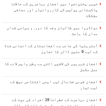
خیبر پختونخوا میں افغان مہاجرین کے حالات:
پاکستانی پولیس کی کارروائیاں اور معاشی
مشکلات
مولڈووا میں طالبان وفد کا دورہ، سیاسی شداں
مداں کا باعث
آسٹریلیا کی جانب سے افغانستان کے انسانی فنڈ
کے لیے 9 ملین ڈالر کا تعاون
افغان شہریوں کی لاشیں اٹلی سے وطن واپس لانے کا
عمل مکمل
افغان قومی فٹ سال ٹیم اپنی افتتاحی میچ کے
لیے تیار
افغان مہاجرت کے خطرات: 19 افراد کی موت کے
واقعے پر اقوام متحدہ کی تحقیقات کا مطالبہ