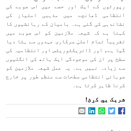
رپورٹوں کے ایک اور حصے میں اس صوبے کی
انتظامی ڈھانچے میں مذہبی امتیاز کی
نشاندہی کی گئی ہے۔ بامیان کے رہائشیوں کا
کہنا ہے کہ شیعہ ملازمین کو اس صوبے میں
تقریباً تمام اعلیٰ سرکاری عہدوں سے ہٹا دیا
گیا ہے، اور ڈائریکٹوریٹس اور انتظامیہ کی
سطح پر ان کی موجودگی ایک ہاتھ کی انگلیوں
سے زیادہ نہیں ہے۔ یہ عمل شیعہ ملازمین کو
صوبائی انتظامی سطحات سے منظم طور پر خارج
کرنا ظاہر کرتا ہے۔
شریک یي کړئ!