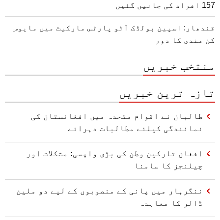
157 افراد کی جانیں گئیں
قندھار: اسپین بولڈک آٹو پارٹس مارکیٹ میں مایوس
کن مندی کا دور
منتخب خبریں
تازہ ترین خبریں
طالبان نے اقوام متحدہ میں افغانستان کی
نمائندگی کیلئے مطالبات دہرائے
افغان تارکین وطن کی بڑی واپسی: مشکلات اور
چیلنجز کا سامنا
ننگرہار میں پانی کے منصوبوں کے لیے دو ملین
ڈالر کا معاہدہ