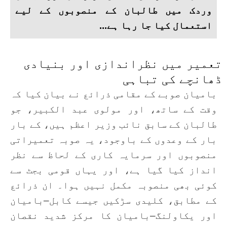
وردک میں طالبان کے منصوبوں کے لیے
استعمال کیا جا رہا ہے...
تعمیر میں نظراندازی اور بنیادی
ڈھانچے کی تباہی
بامیان صوبے کے مقامی ذرائع نے بیان کیا کہ
وقت کے ساتھ، اور مولوی عبد الکبیر، جو
طالبان کے سابق نائب وزیر اعظم ہیں، کے بار
بار کے وعدوں کے باوجود، یہ صوبہ تعمیراتی
منصوبوں اور سرمایہ کاری کے لحاظ سے نظر
انداز کیا گیا ہے، اور یہاں قومی بجٹ سے
کوئی بھی منصوبہ مکمل نہیں ہوا۔ ان ذرائع
کے مطابق، کلیدی سڑکیں جیسے کابل–بامیان
اور یکاولنگ–بامیان کا مرکز شدید نقصان