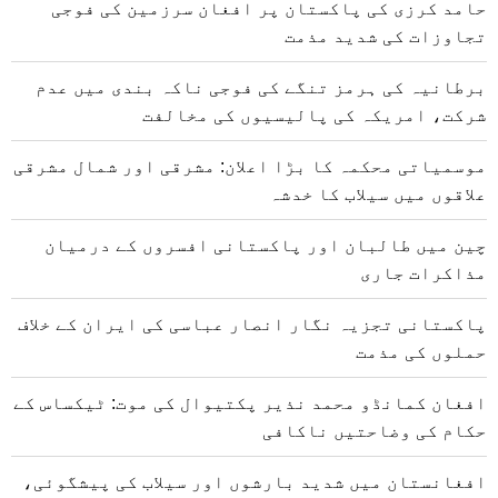
حامد کرزی کی پاکستان پر افغان سرزمین کی فوجی
تجاوزات کی شدید مذمت
برطانیہ کی ہرمز تنگے کی فوجی ناکہ بندی میں عدم
شرکت، امریکہ کی پالیسیوں کی مخالفت
موسمیاتی محکمہ کا بڑا اعلان: مشرقی اور شمال مشرقی
علاقوں میں سیلاب کا خدشہ
چین میں طالبان اور پاکستانی افسروں کے درمیان
مذاکرات جاری
پاکستانی تجزیہ نگار انصار عباسی کی ایران کے خلاف
حملوں کی مذمت
افغان کمانڈو محمد نذیر پکتیوال کی موت: ٹیکساس کے
حکام کی وضاحتیں ناکافی
افغانستان میں شدید بارشوں اور سیلاب کی پیشگوئی،