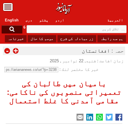
العربیة
اردو
پشتو
دری
English
Thursday, 6 August , 2026
ہم سے رابطہ
زر مبادلہ کی شرح
موسم کا حال
خبرنامہ
-
+
حصہ :
افغانستان
زمان اشاعت : شنبه, 22 نوامبر , 2025
خبر کا مختصر لنک :
بامیان میں طالبان کی
تعمیراتی منصوبوں کی ناکامی:
مقامی آمدنی کا غلط استعمال