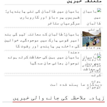
متعلقہ خبریں
بامیان میں طالبان کی نئی پابندیاں:
شہریوں پر دباؤ اور کاروباری
سرگرمیاں متاثر
بامیان: طالبان کے معائنہ ٹیم کی بند
امیر قومی پارک میں موجودگی، خواتین
کی داخلے پر پابندی اور رشوت کا
دھندا
بامیان میں بہن کی حفاظت کرتے ہوئے
نوجوان بھائی جان سے گیا
دیدگاه ها بسته شده است
زیادہ ملاحظہ کی جانے والی خبریں