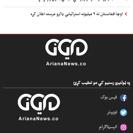
اوچا افغانستان ته ۹ میلیونه استرالیایي ډالرو مرسته اعلان کړه
په ټولنیزو رسنیو کې مو تعقیب کړئ
فیس بوک
توییتر
انېسټاګرام