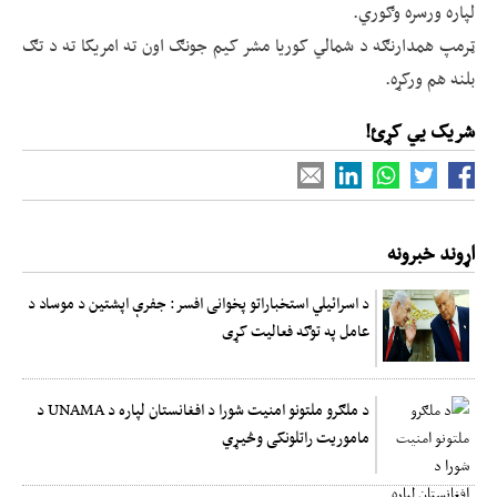
لپاره ورسره وګوري.
ټرمپ همدارنګه د شمالي کوریا مشر کیم جونګ اون ته امریکا ته د تګ
بلنه هم ورکړه.
شریک یي کړئ!
اړوند خبرونه
د اسرائیلي استخباراتو پخوانی افسر: جفرې اپشتین د موساد د
عامل په توګه فعالیت کړی
د ملګرو ملتونو امنیت شورا د افغانستان لپاره د UNAMA د
ماموریت راتلونکی وڅیړي