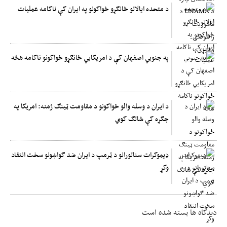
د متحده ایالاتو ځانګړو ځواکونو په ایران کې ناکامه عملیات
په جنوبي اصفهان کې د امریکایي ځانګړو ځواکونو ناکامه هڅه
د ايران د وسله والو ځواکونو د مقاومت ټینګ ژمنه: امريکا په
جګړه کې شاتګ کوي
ډیموکرات سناتورانو د ټرمپ د ایران ضد ګواښونو سخت انتقاد
وکړ
دیدگاه ها بسته شده است