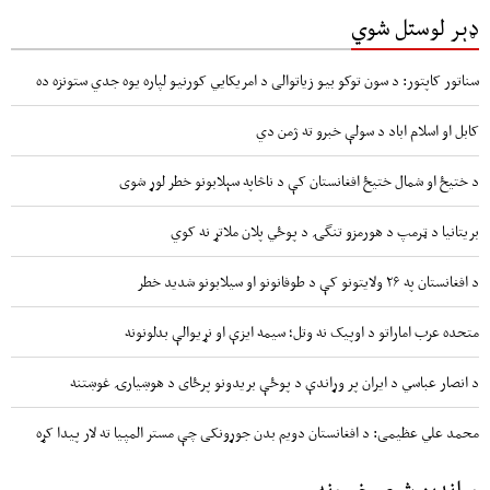
ډېر لوستل شوي
سناتور کاپتور: د سون توکو بیو زیاتوالی د امریکایي کورنیو لپاره یوه جدي ستونزه ده
کابل او اسلام اباد د سولې خبرو ته ژمن دي
د ختیځ او شمال ختیځ افغانستان کې د ناڅاپه سېلابونو خطر لوړ شوی
بریتانیا د ټرمپ د هورمزو تنگۍ د پوځي پلان ملاتړ نه کوي
د افغانستان په ۲۶ ولایتونو کې د طوفانونو او سیلابونو شدید خطر
متحده عرب اماراتو د اوپیک نه وتل؛ سیمه ایزې او نړیوالې بدلونونه
د انصار عباسي د ایران پر وړاندې د پوځې بریدونو پرځای د هوښیارۍ غوښتنه
محمد علي عظیمی: د افغانستان دویم بدن جوړونکی چې مستر المپیا ته لار پیدا کړه
وړاندیز شوي خبرونه