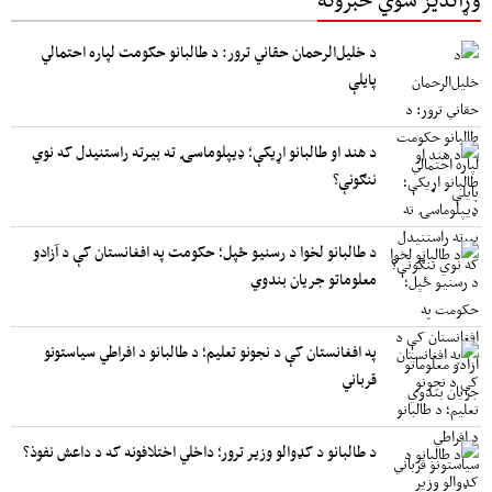
د خلیل‌الرحمان حقاني ترور: د طالبانو حکومت لپاره احتمالي
پایلې
د هند او طالبانو اړیکې؛ ډیپلوماسۍ ته بیرته راستنیدل که نوي
ننګونې؟
د طالبانو لخوا د رسنیو ځپل؛ حکومت په افغانستان کې د آزادو
معلوماتو جریان بندوي
په افغانستان کې د نجونو تعلیم؛ د طالبانو د افراطي سیاستونو
قرباني
د طالبانو د کډوالو وزیر ترور؛ داخلي اختلافونه که د داعش نفوذ؟