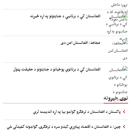
افغانستان کې د برتانیې د جنایتونو په اړه څیړنه
مجاهد: افغانستان امن دی
افغانستان کې د برتانوي پوځیانو د جنایتونو د حقیقت پټول
نوی خبرونه
پاکستان د افغانستان د ترهګرو ګواښو بیا په اړه اندیښنه لري
چین: د افغانستان د اقتصاد پیاوړي کیدو سره د ترهګرۍ ګواښونه کمیدلی شي