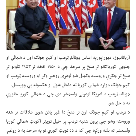
آریانانیوز: دیوراپورپه اساس ډونالډ ټرمپ او کیم جونګ اون د شمالي او
جنوبي کوریاګانو تر منځ پر سرحد چې د ۱۹۵۰ څخه تر ۱۹۵۳ کلونو تر
منځ تر جګړې وروسته وکښل شو لومړی روغبړ وکړ او وروسته ټرمپ او
کیم جونګ دواړه شمالي کوریا ته داخل شول او عکسونه یې وویستل.
ډونالد ټرمپ د امریکا لومړنی ولسمشر دی چې د شمالي کوریا خاورې
ته داخل شو.
د ټرمپ او کیم جونګ اون تر منځ دا غیر پلان شوی ملاقات تر هغه
وروسته وشو چې پرون شنبه ټرمپ پر خپل ټویټر اکونټ شمالي کوریا
ولسمشر ته بلنه ورکړه چې که د ده ټویټ ګوري نو په سرحد به د روغبړ