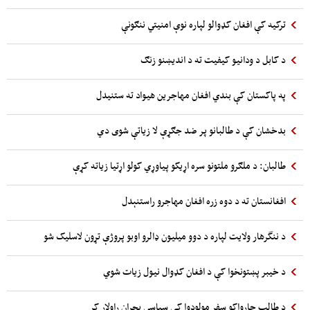
ترکیه کې افغان کډوالو لپاره نوې امنیتي ننګونې
د کابل د ودانیو کیفیت ته د اندیښنو زنګ
په پاکستان کې بندي افغان مهاجرین هیواد ته ستنیدل
بدخشان کې د طالبانو پر ضد جګړې لا زیاتې شوی دي
طالبان: د ملګرو ملتونو سره اړیکو پیاوړي کولو اړتیا زیاته کړې
افغانستان ته د دوه زره افغان مهاجرو راستنېدل
د ننگرهار ولایت لپاره د دوو میلیون ډالرو اوبو پروژې تړون لاسلیک شو
د خیبر پښتونخوا کې د افغان کډوال نیول زیات شوي
د طالب چارواکو سفر مولوډوا کې سیاسي بحران راولاړ کړ