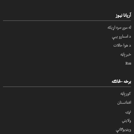
آریانا نیوز
له موږ سره اړیکه
د اسعارو بیې
د هوا حالات
خبرپاڼه
Rss
برخه -څانګه
کورپاڼه
افغانستان
نړۍ
ولایتي
ویډیوګانې