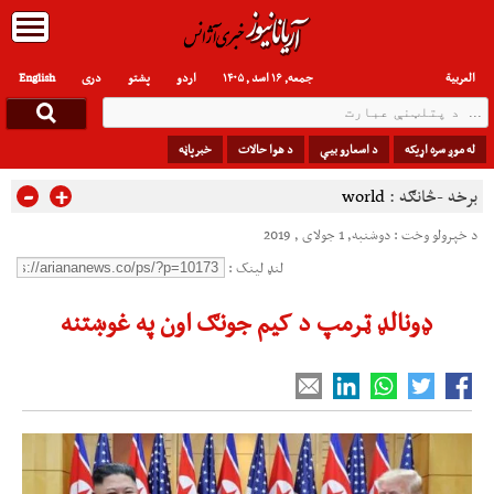
العربیة
جمعه, ۱۶ اسد , ۱۴۰۵
اردو
پشتو
دری
English
له موږ سره اړیکه
د اسعارو بیې
د هوا حالات
خبرپاڼه
-
+
برخه -څانګه :
world
د خپرولو وخت : دوشنبه, 1 جولای , 2019
لنډ لینک :
ډونالډ ټرمپ د کیم جونګ اون په غوښتنه