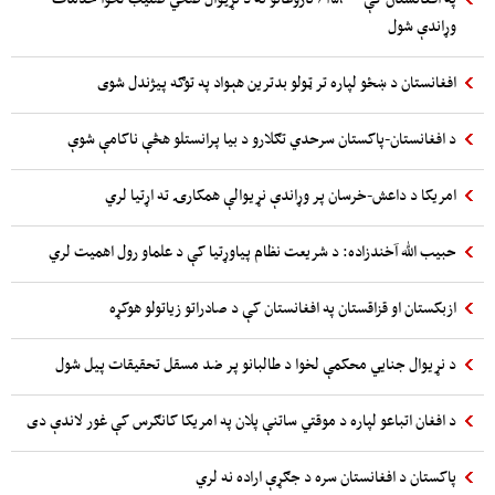
وړاندې شول
افغانستان د ښځو لپاره تر ټولو بدترین هېواد په توګه پیژندل شوی
د افغانستان-پاکستان سرحدي تګلارو د بیا پرانستلو هڅې ناکامې شوې
امریکا د داعش-خرسان پر وړاندې نړیوالې همکارۍ ته اړتیا لري
حبیب الله آخندزاده: د شریعت نظام پیاوړتیا کې د علماو رول اهمیت لري
ازبکستان او قزاقستان په افغانستان کې د صادراتو زیاتولو هوکړه
د نړیوال جنایي محکمې لخوا د طالبانو پر ضد مسقل تحقیقات پیل شول
د افغان اتباعو لپاره د موقتي ساتنې پلان په امریکا کانګرس کې غور لاندې دی
پاکستان د افغانستان سره د جګړې اراده نه لري