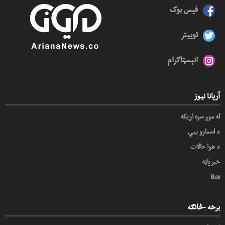
فیس بوک
توییتر
انېسټاګرام
آریانا نیوز
له موږ سره اړیکه
د اسعارو بیې
د هوا حالات
خبرپاڼه
Rss
برخه -څانګه