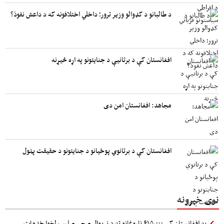
د طالبانو د کډوالو وزیر ترور؛ داخلي اختلافونه که د داعش نفوذ؟
افغانستان کې د برتانیې د جنایتونو په اړه څیړنه
مجاهد: افغانستان امن دی
افغانستان کې د برتانوي پوځیانو د جنایتونو د حقیقت پټول
نوی خبرونه
په افغانستان کې ۶۱۵،۰۰۰ ناروغانو ته د نړيوال صحي صلیب لخوا خدمات