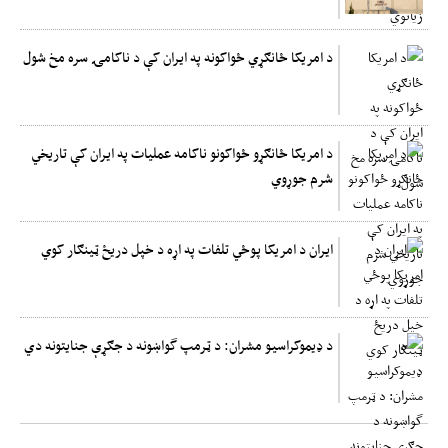
د امریکا ځانګړي ځواکونه په ایران کې د ناکامۍ سره مخ شول
د امریکا ځانګړو ځواکونو ناکامه عملیات په ایران کې تاریخي
شرم جوړوي
ایران د امریکا پوځي تلفات په اړه د خپل دریځ ټینګار کوي
د ډیموکراسیو مشران: د ټرمپ گواښونه د جګړې جنایتونه دي