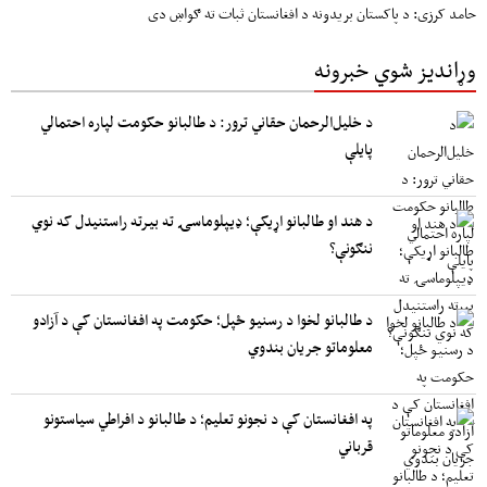
حامد کرزی: د پاکستان بریدونه د افغانستان ثبات ته ګواښ دی
وړاندیز شوي خبرونه
د خلیل‌الرحمان حقاني ترور: د طالبانو حکومت لپاره احتمالي
پایلې
د هند او طالبانو اړیکې؛ ډیپلوماسۍ ته بیرته راستنیدل که نوي
ننګونې؟
د طالبانو لخوا د رسنیو ځپل؛ حکومت په افغانستان کې د آزادو
معلوماتو جریان بندوي
په افغانستان کې د نجونو تعلیم؛ د طالبانو د افراطي سیاستونو
قرباني