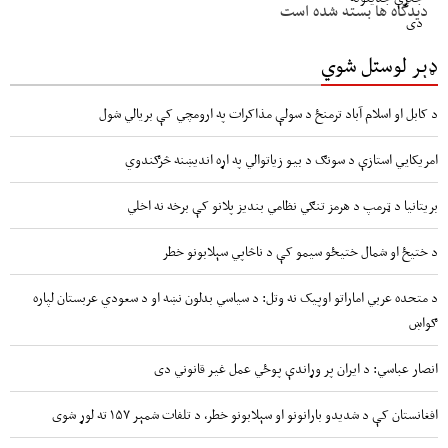
دیدگاه ها بسته شده است
ډېر لوستل شوي
د کابل او اسلام آباد ترمنځ د سولې مذاکرات په ارومچي کې بريالي شول
امریکايي استازې د سونګ د بیو زیاتوالي په اړه اندیښنه څرګندوي
بریتانیا د ټرمپ د هرمز تنګي نظامي بندیز پلانو کې برخه نه اخلي
د ختیځ او شمال ختیځو سیمو کې د ناڅاپي سېلابونو خطر
د متحده عربي اماراتو اوپیک نه وتل: د سیاسي بدلون نښه او د سعودي عربستان لپاره
ګواښ
انصار عباسي: د ایران پر وړاندې پوځي عمل غیر قانوني دی
افغانستان کې د شدیدو بارانونو او سېلابونو خطر، د تلفات شمېر ۱۵۷ ته لوړ شوی