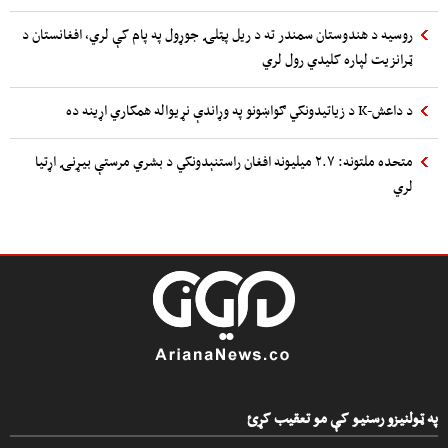
روسیه د هندوستان سمندر ته د ریل پټلۍ جوړول په پام کې لري، افغانستان د
ټرانزیت لپاره کلیدي رول لري
د داعش-K د زیاتیدونکي ګواښونو په وړاندې نړیواله همکاري اړینه ده
متحده ملتونه: ۲.۷ میلیونه افغان راستنېدونکي د بشري مرستې بیړنۍ اړتیا
لري
په ټولنیزو رسنیو کې مو تعقیب کړئ