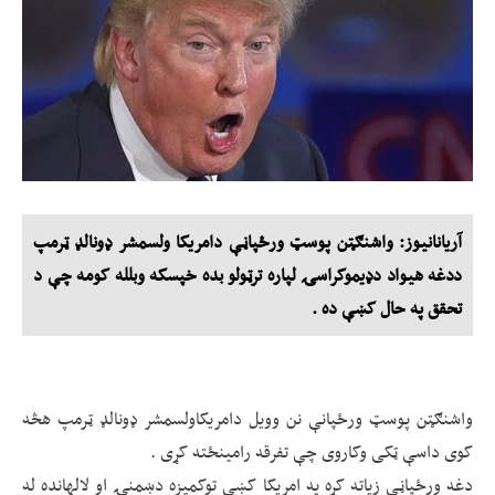
آریانانیوز: واشنګټن پوسټ ورځپاڼې دامریکا ولسمشر ډونالډ ټرمپ
ددغه هیواد دډیموکراسۍ لپاره ترټولو بده خپسکه وبلله کومه چې د
تحقق په حال کښې ده .
واشنګټن پوسټ ورځپانې نن وویل دامریکاولسمشر ډونالډ ټرمپ هڅه
کوی داسې ټکی وکاروی چې تفرقه رامینځته کړی .
دغه ورځپاڼې زیاته کړه په امریکا کښې توکمیزه دښمنۍ او لالهانده له