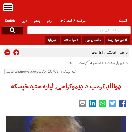
العربیة
دوشنبه, ۱۹ اسد , ۱۴۰۵
اردو
پشتو
دری
English
له موږ سره اړیکه
د اسعارو بیې
د هوا حالات
خبرپاڼه
-
+
برخه -څانګه :
world
د خپرولو وخت : یکشنبه, 4 آگوست , 2019
لنډ لینک :
ډونالډ ټرمپ د ډیموکراسۍ لپاره ستره خپسکه