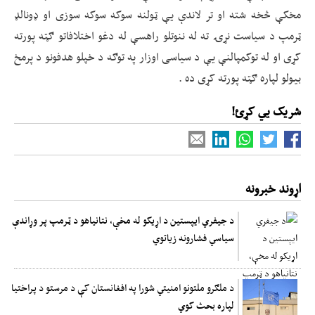
مخکې څخه شته او تر لاندې یې ټولنه سوکه سوکه سوزی او ډونالډ
ټرمپ د سیاست نړۍ ته له ننوتلو راهسې له دغو اختلافاتو ګټه پورته
کړی او له توکمپالنې یې د سیاسی اوزار په توګه د خپلو هدفونو د پرمخ
بیولو لپاره ګټه پورته کړی ده .
شریک یي کړئ!
اړوند خبرونه
د جیفري ایپستین د اړیکو له مخې، نتانیاهو د ټرمپ پر وړاندې
سیاسي فشارونه زیاتوي
د ملګرو ملتونو امنیتي شورا په افغانستان کې د مرستو د پراختیا
لپاره بحث کوي