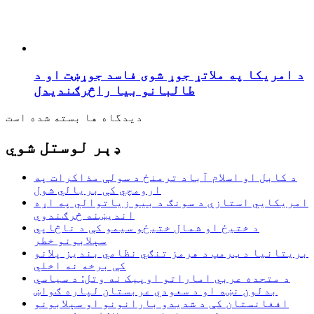
د امریکا په ملاتړ جوړ شوی فاسد جوړښت او د
طالبانو بیا راڅرګندیدل
دیدگاه ها بسته شده است
ډېر لوستل شوي
د کابل او اسلام آباد ترمنځ د سولې مذاکرات په
ارومچي کې بريالي شول
امریکايي استازې د سونګ د بیو زیاتوالي په اړه
اندیښنه څرګندوي
د ختیځ او شمال ختیځو سیمو کې د ناڅاپي
سېلابونو خطر
بریتانیا د ټرمپ د هرمز تنګي نظامي بندیز پلانو
کې برخه نه اخلي
د متحده عربي اماراتو اوپیک نه وتل: د سیاسي
بدلون نښه او د سعودي عربستان لپاره ګواښ
افغانستان کې د شدیدو بارانونو او سېلابونو