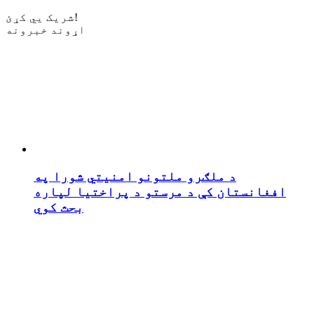
شریک یي کړئ!
اړوند خبرونه
د ملګرو ملتونو امنیتي شورا په
افغانستان کې د مرستو د پراختیا لپاره
بحث کوي