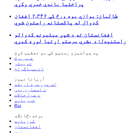
پراختیا باندې خبرې وکړې
طالبان: یوازې یوه ورځ کې ۲,۳۴۶ افغان
کډوال له پاکستانه راستون شوي
افغانستان ته د شپږ میلیونه کډوالو
راستنېدل: د بشري مرستو اړتیا لوړه کیږي
په ټولنیزو رسنیو کې مو تعقیب کړئ
فیس بوک
توییتر
انېسټاګرام
آریانا نیوز
له موږ سره اړیکه
د اسعارو بیې
د هوا حالات
خبرپاڼه
Rss
برخه -څانګه
کورپاڼه
افغانستان
نړۍ