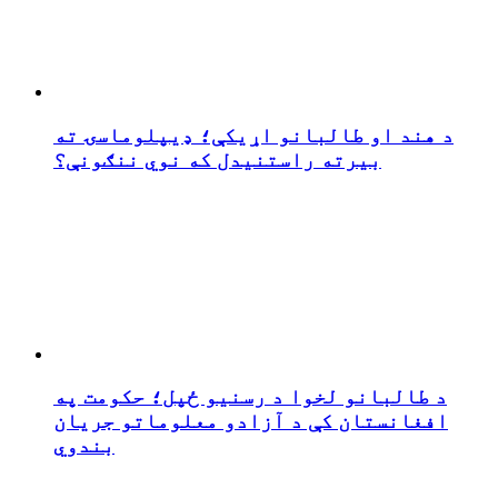
د هند او طالبانو اړیکې؛ ډیپلوماسۍ ته
بیرته راستنیدل که نوي ننګونې؟
د طالبانو لخوا د رسنیو ځپل؛ حکومت په
افغانستان کې د آزادو معلوماتو جریان
بندوي