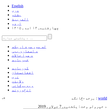
English
دری
پشتو
العربیة
اردو
چهارشنبه, ۱۴ اسد , ۱۴۰۵
له موږ سره اړیکه
د اسعارو بیې
د هوا حالات
خبرپاڼه
کورپاڼه
افغانستان
نړۍ
ولایتي
ویډیوګانې
انځورونه
world
برخه -څانګه :
+
-
د خپرولو وخت : یکشنبه, 7 جولای , 2019