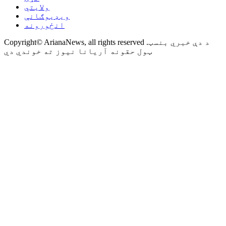
ولایتي
ویډیوګانې
انځورونه
Copyright© ArianaNews, all rights reserved .د دې خبري بنسټ
ټول حقونه آریانا نیوز ته خوندي دي