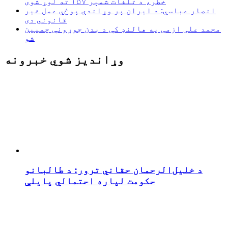
خطر، د تلفات شمېر ۱۵۷ ته لوړ شوی
انصار عباسي: د ایران پر وړاندې پوځي عمل غیر
قانوني دی
محمد علی ازمی په هالنډ کې د بدن جوړونې چمپین
شو
وړاندیز شوي خبرونه
د خلیل‌الرحمان حقاني ترور: د طالبانو
حکومت لپاره احتمالي پایلې