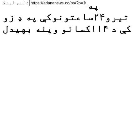
په
لنډ لینک :
تیرو۲۴ساعتونوکې په ډ زو
کې د ۱۱۴کسانو وینه بهیدل