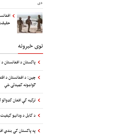
افغانست
حقیقت
نوی خبرونه
پاکستان د افغانستان د ت
چین: د افغانستان د اقت
ګواښونه کمیدلی شي
ترکیه کې افغان کډوالو ل
د کابل د ودانیو کیفیت 
په پاکستان کې بندي اف