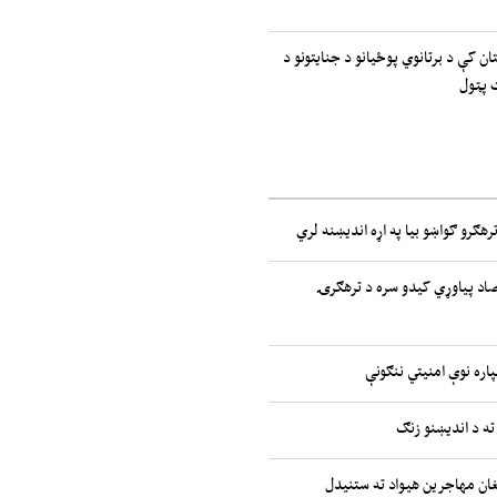
ان کې د برتانوي پوځیانو د جنایتونو د
 پټول
رهګرو ګواښو بیا په اړه اندیښنه لري
صاد پیاوړي کیدو سره د ترهګرۍ
پاره نوې امنیتي ننګونې
ته د اندیښنو زنګ
غان مهاجرین هیواد ته ستنیدل