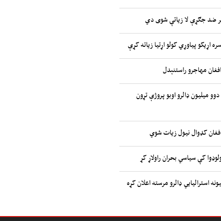
ر ضد جګړې لا زیاتې شوی دي
ره اړیکو پیاوړي کولو اړتیا زیاته کړې
افغان مهاجرو راستنېدل
 دوو میلیون ډالرو اوبو پروژې تړون
افغان کډوال نیول زیات شوي
وډوا کې سیاسي بحران راولاړ کړ