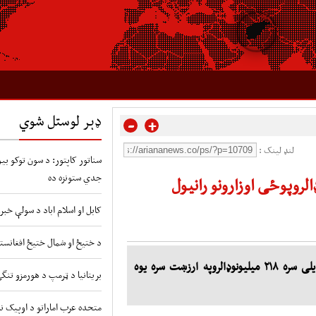
ډېر لوستل شوي
-
+
لنډ لینک :
سناتور کاپتور: د سون توکو بیو 
جدي ستونزه ده
کابل او اسلام اباد د سولې خبر
د ختیځ او شمال ختیځ افغانستا
آریانانیوز: دهنددولت یوسرچینی اعلان وکړ.مسکودنوی ډیلی سره ۲۱۸ میلیونوډالروپه ارزښت سره یوه
بریتانیا د ټرمپ د هورمزو تنگ
متحده عرب اماراتو د اوپیک نه