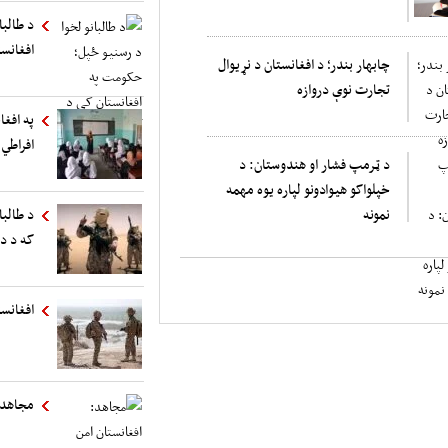
د طالب
افغانست
چابهار بندر؛ د افغانستان د نړیوال
تجارت نوې دروازه
په افغا
افراطي 
د ټرمپ فشار او هندوستان: د
خپلواکو هیوادونو لپاره یوه مهمه
نمونه
د طالبا
که د د
افغانست
مجاهد: