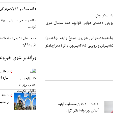
د افغانستان په ۲۶ ولایتونو کې د طوفانونو او سیلابونو شدید خطر
اعلان وکړ.
د انصار عباسي د ایران پر وړ
یوچی دهندی هوایی قواوپه هغه سمبال شوی
غوښتنه
سره دآر- ۲۷ هواپه هواکی توغندیو(دپخوانی شوروی مینځ واټنه توغندیو)
محمد علي عظیمی: د افغانستا
لار پیدا کړه
چی هندی هوایی قوای یی سمباله وی.لاسلیک شوی دی.د۱۵میلیارډو روپیی (۲۱۸میلیون ډالر) دقراردادنو
وړاندیز شوي خبرونه
د خلیل‌
لپاره ا
د هند ا
راستنی
هند د ۱۰۰۰ افغان محصلینو لپاره
آنلاین بورسونه اعلان کړل