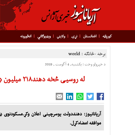
کورپاڼه
افغانستان
نړۍ
ولایتي
ویډیوګانې
انځورونه
برخه -څانګه :
world
د خپرولو وخت : یکشنبه, 4 آگوست , 2019
له روسیی څخه دهند۲۱۸ میلیون ډالروپوځی اوزارونو رانیول
موافقه امضاءکړل.