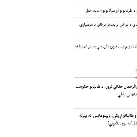
اندې د پوځې بریدونو پرځای د هوښیارۍ
ن دویم بدن جوړونکی چې مستر المپیا ته
الرحمان حقاني ترور: د طالبانو حکومت
حتمالي پایلې
و طالبانو اړیکې؛ ډیپلوماسۍ ته بیرته
دل که نوي ننګونې؟