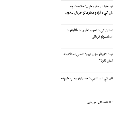
انو لخوا د رسنیو ځپل؛ حکومت په
ان کې د آزادو معلوماتو جریان بندوي
نستان کې د نجونو تعلیم؛ د طالبانو د
سیاستونو قرباني
نو د کډوالو وزیر ترور؛ داخلي اختلافونه
اعش نفوذ؟
ان کې د برتانیې د جنایتونو په اړه څیړنه
 افغانستان امن دی