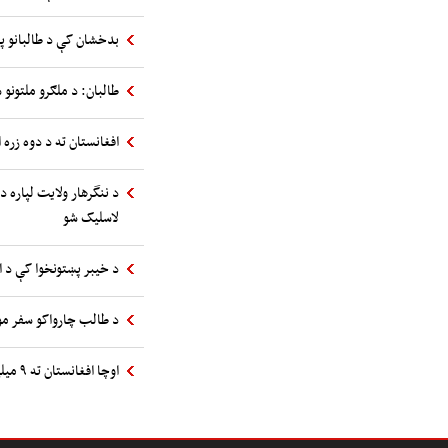
بدخشان کې د طالبانو پ
طالبان: د ملګرو ملتونو س
افغانستان ته د دوه زره 
د ننگرهار ولایت لپاره د
لاسلیک شو
د خیبر پښتونخوا کې د 
د طالب چارواکو سفر مول
اوچا افغانستان ته ۹ میلیونه استرالیایي ډالرو مرسته اعلان کړه