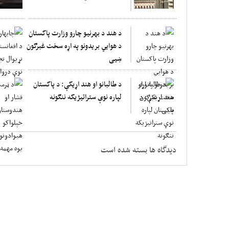
د هند د بهرنیو چارو وزارت پاکستان
د هوایي بریدونو په اړه سخت غبرګون
ښیی
د طالبانو او هند اړیکې: د پاکستان
لپاره نوې ستراتیژیکه ننګونه
دیدگاه ها بسته شده است