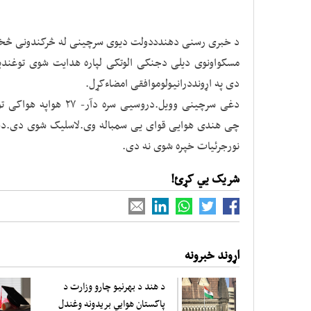
د خبری رسنی دهندددولت دیوی سرچینی له څرکندونی څخه 
مسکواونوی دیلی دجنکی الوتکی لپاره هدایت شوی توغند
دی په اړونددرانیولوموافقی امضاءکړل.
دغی سرچینی وویل.دروسیی 
نورجرئیات خپره شوی نه دی.
شریک یي کړئ!
اړوند خبرونه
د هند د بهرنیو چارو وزارت د
پاکستان هوایي بریدونه وغندل