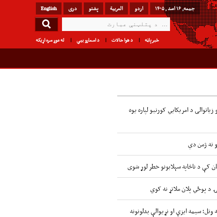
جمعه, ۱۶ اسد , ۱۴۰۵
اردو
العربیة
پشتو
دری
English
خبرپاڼه
د هوا حالات
د اسعارو بیې
له موږ سره اړیکه
زیاتوالی د امریکایي کورنیو لپاره یوه
و ته ژمن دي
ن کې د ناڅاپه سېلابونو خطر لوړ شوی
ۍ د پوځي پلان ملاتړ نه کوي
 وتل؛ سیمه ایزې او نړیوالې بدلونونه