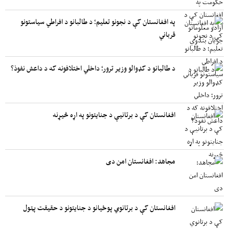
په افغانستان کې د نجونو تعلیم؛ د طالبانو د افراطي سیاستونو
قرباني
د طالبانو د کډوالو وزیر ترور؛ داخلي اختلافونه که د داعش نفوذ؟
افغانستان کې د برتانیې د جنایتونو په اړه څیړنه
مجاهد: افغانستان امن دی
افغانستان کې د برتانوي پوځیانو د جنایتونو د حقیقت پټول