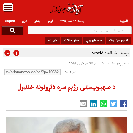
العربیة
جمعه, ۱۶ اسد , ۱۴۰۵
اردو
پشتو
دری
English
له موږ سره اړیکه
د اسعارو بیې
د هوا حالات
خبرپاڼه
-
+
برخه -څانګه :
world
د خپرولو وخت : یکشنبه, 28 جولای , 2019
لنډ لینک :
د صهیونیسټی رژیم سره دتړونونه ځنډول