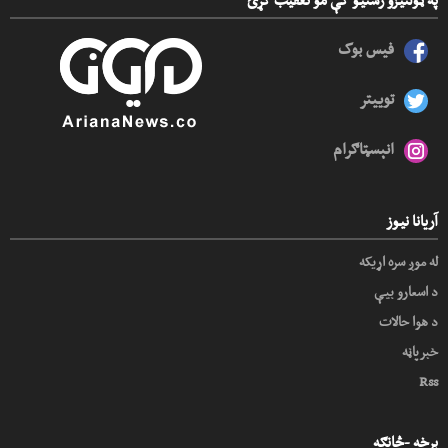
په ټولنیزو رسنیو کې مو تعقیب کړئ
فیس بوک
توییتر
انېسټاګرام
آریانا نیوز
له موږ سره اړیکه
د اسعارو بیې
د هوا حالات
خبرپاڼه
Rss
برخه -څانګه