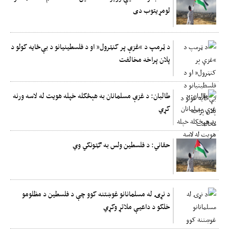
لومړیتوب دی
د ټرمپ د “غزې پر کنټرول” او د فلسطینیانو د بې‌ځایه کولو د
پلان پراخه مخالفت
طالبان: د غزې مسلمانان به هېڅکله خپله هویت له لاسه ورنه
کړي
حقاني: د فلسطین ولس به ګټونکي وي
د نړۍ له مسلمانانو غوښتنه کوو چې د فلسطین د مظلومو
خلکو د داعیې ملاتړ وکړي