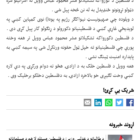
د فلسطین د کورواکه تشکیلاتو مشر محمود عباس وویل له اسرائیلو سره
دټولو تړونونو ځنډیدل به له نن څخه پیل شی .
د ویلوده چې صهیونیسټ نیواکګر رژیم په یوه() نوی کمپاین کښې په
لویدیځې غاړې کښې د فلسطینیانو دکورولو د ړنګولو کار پیل کړی دی .
د فلسطین دکورواکه تشکیلاتو مشر محمود عباس وویل تر هغه وخته
پورې چې فلسطینیانو ته خپل ټول حقونه ورنکړل شی په سیمه کښې به
پایداره امنیت ټینګ نشی .
هغه وویل د فلسطین خلک به د ازادۍ هڅو ته دوام ورکړی په دې لاره
کښې وخت لګیږی خو بالاخره ازادۍ به دفلسطین دخلکو برخلیک وی .
شریک یي کړئ!
اړوند خبرونه
د طالبانو د عدلیې وزیر: د فلسطین مسئله لا هم د مسلمانانو