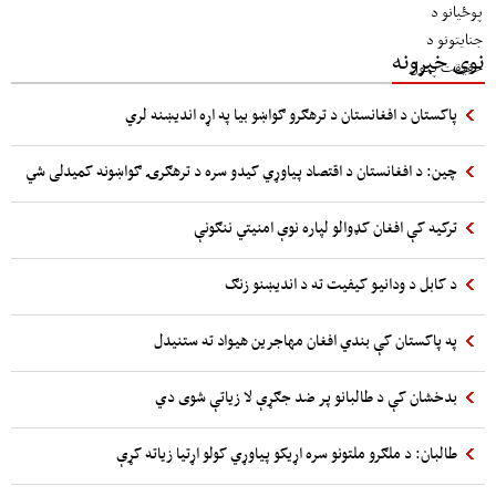
نوی خبرونه
پاکستان د افغانستان د ترهګرو ګواښو بیا په اړه اندیښنه لري
چین: د افغانستان د اقتصاد پیاوړي کیدو سره د ترهګرۍ ګواښونه کمیدلی شي
ترکیه کې افغان کډوالو لپاره نوې امنیتي ننګونې
د کابل د ودانیو کیفیت ته د اندیښنو زنګ
په پاکستان کې بندي افغان مهاجرین هیواد ته ستنیدل
بدخشان کې د طالبانو پر ضد جګړې لا زیاتې شوی دي
طالبان: د ملګرو ملتونو سره اړیکو پیاوړي کولو اړتیا زیاته کړې