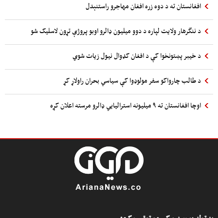
افغانستان ته د دوه زره افغان مهاجرو راستنېدل
د ننگرهار ولایت لپاره د دوو میلیون ډالرو اوبو پروژې تړون لاسلیک شو
د خیبر پښتونخوا کې د افغان کډوال نیول زیات شوي
د طالب چارواکو سفر مولوډوا کې سیاسي بحران راولاړ کړ
اوچا افغانستان ته ۹ میلیونه استرالیایي ډالرو مرسته اعلان کړه