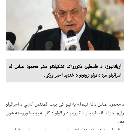
آریانانیوز: د فلسطین دکورواکه تشکیلاتو مشر محمود عباس له
اسرائیلو سره د ټولو تړونونو د ځنډیدا خبر ورکړ .
د محمود عباس دغه فیصله په نیواکی بیت المقدس کښې د اسرائیلو
رژیم لخوا د فلسطینیانو د کورونو د ړنګولو د کار له پیلیدا وروسته شوی
ده .