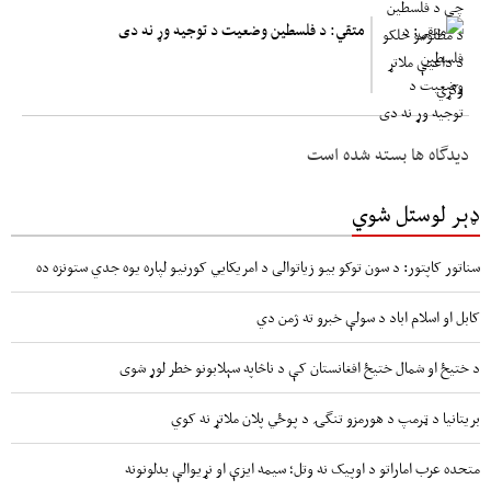
متقي: د فلسطین وضعیت د توجیه وړ نه دی
دیدگاه ها بسته شده است
ډېر لوستل شوي
سناتور کاپتور: د سون توکو بیو زیاتوالی د امریکایي کورنیو لپاره یوه جدي ستونزه ده
کابل او اسلام اباد د سولې خبرو ته ژمن دي
د ختیځ او شمال ختیځ افغانستان کې د ناڅاپه سېلابونو خطر لوړ شوی
بریتانیا د ټرمپ د هورمزو تنگۍ د پوځي پلان ملاتړ نه کوي
متحده عرب اماراتو د اوپیک نه وتل؛ سیمه ایزې او نړیوالې بدلونونه