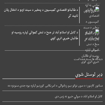
د طالبانو اقتصادي کمېسیون د پنځیر د سیند اوبو د انتقال پلان
تایید کړ
د کابل او اسلام آباد تر منځ د تنش کموالي لپاره روسیه او
طالبان خبرې اترې کوي
دیدگاه ها بسته شده است
ډېر لوستل شوي
سناتور کاپتور: د سون توکو بیو زیاتوالی د امریکایي کورنیو لپاره یوه جدي ستونزه ده
کابل او اسلام اباد د سولې خبرو ته ژمن دي