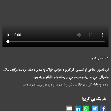
دانلود ویدیو
آریانانیوز: دفاعی او امنیتی ځواکونو د هوایی ځواک په ملاتړ د بغلان ولایت مرکزی بغلان
ولسوالۍ کې په اړوندو سیمو کې پر وسله والو طالبانو برید وکړ…
د دې په پایله کې ، یو طالب یاغی وژل شوی او دوه نور ټپیان شوي دي.
شریک یي کړئ!