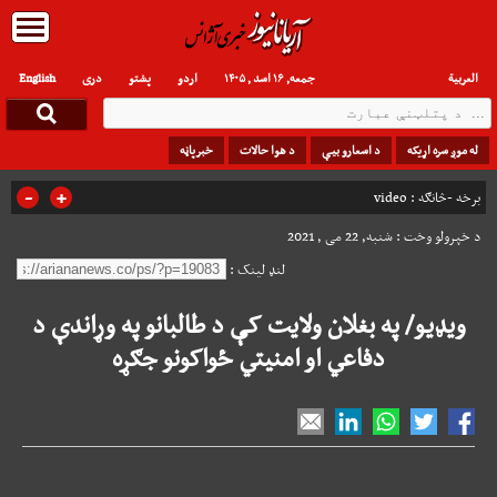
العربیة
جمعه, ۱۶ اسد , ۱۴۰۵
اردو
پشتو
دری
English
له موږ سره اړیکه
د اسعارو بیې
د هوا حالات
خبرپاڼه
-
+
برخه -څانګه :
video
د خپرولو وخت : شنبه, 22 می , 2021
لنډ لینک :
ویډیو/ په بغلان ولایت کې د طالبانو په وړاندې د
دفاعي او امنیتي ځواکونو جګړه