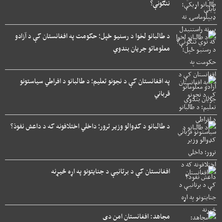
ننګونې؟
د طالبانو لخوا د رسنیو ځپل؛ حکومت په افغانستان کې د آزادو
معلوماتو جریان بندوي
په افغانستان کې د نجونو تعلیم؛ د طالبانو د افراطي سیاستونو
قرباني
د طالبانو د کډوالو وزیر ترور؛ داخلي اختلافونه که د داعش نفوذ؟
افغانستان کې د برتانیې د جنایتونو په اړه څیړنه
مجاهد: افغانستان امن دی