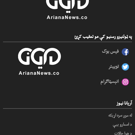
په ټولنیزو رسنیو کې مو تعقیب کړئ
فیس بوک
توییتر
انېسټاګرام
آریانا نیوز
له موږ سره اړیکه
د اسعارو بیې
د هوا حالات