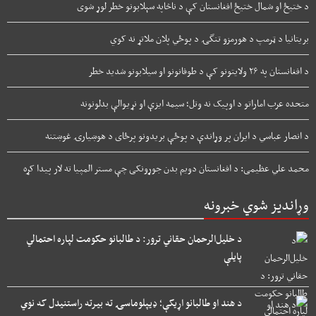
د ختیځ او شمال ختیځ افغانستان کې د ناڅاپه سېلابونو خطر لوړ شوی
بریتانیا د ټرمپ د هورمزو تنگۍ د پوځي پلان ملاتړ نه کوي
د افغانستان په ۲۶ ولایتونو کې د طوفانونو او سیلابونو شدید خطر
متحده عرب اماراتو د اوپیک نه وتل؛ سیمه ایزې او نړیوالې بدلونونه
د انصار عباسي د ایران پر وړاندې د پوځې بریدونو پرځای د هوښیارۍ غوښتنه
محمد علي عظیمی: د افغانستان دویم بدن جوړونکی چې مستر المپیا ته لار پیدا کړه
وړاندیز شوي خبرونه
د خلیل‌الرحمان حقاني ترور: د طالبانو حکومت لپاره احتمالي
پایلې
د هند او طالبانو اړیکې؛ ډیپلوماسۍ ته بیرته راستنیدل که نوي