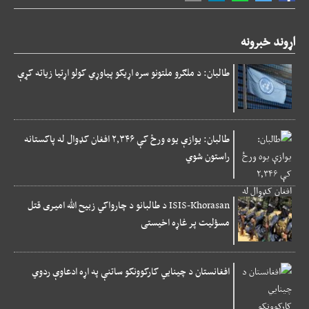
اړوند خبرونه
طالبان: د ملګرو ملتونو سره اړیکو پیاوړي کولو اړتیا زیاته کړې
طالبان: یوازې یوه ورځ کې ۲,۳۴۶ افغان کډوال له پاکستانه
راستون شوي
ISIS-Khorasan د طالبانو د چارواکي زبیح الله امیری قتل
مسؤلیت پر غاړه اخیستی
افغانستان د چینایي کارکوونکو ساتنې په اړه ادعاوې ردوي