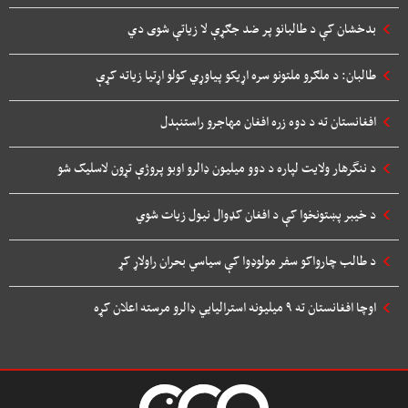
بدخشان کې د طالبانو پر ضد جګړې لا زیاتې شوی دي
طالبان: د ملګرو ملتونو سره اړیکو پیاوړي کولو اړتیا زیاته کړې
افغانستان ته د دوه زره افغان مهاجرو راستنېدل
د ننگرهار ولایت لپاره د دوو میلیون ډالرو اوبو پروژې تړون لاسلیک شو
د خیبر پښتونخوا کې د افغان کډوال نیول زیات شوي
د طالب چارواکو سفر مولوډوا کې سیاسي بحران راولاړ کړ
اوچا افغانستان ته ۹ میلیونه استرالیایي ډالرو مرسته اعلان کړه