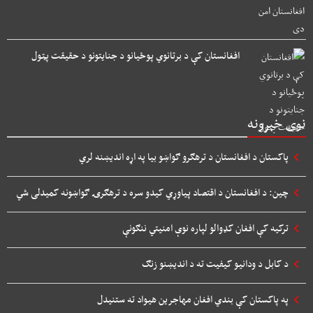
افغانستان کې د برتانوي پوځیانو د جنایتونو د حقیقت پټول
نوی خبرونه
پاکستان د افغانستان د ترهګرو ګواښو بیا په اړه اندیښنه لري
چین: د افغانستان د اقتصاد پیاوړي کیدو سره د ترهګرۍ ګواښونه کمیدلی شي
ترکیه کې افغان کډوالو لپاره نوې امنیتي ننګونې
د کابل د ودانیو کیفیت ته د اندیښنو زنګ
په پاکستان کې بندي افغان مهاجرین هیواد ته ستنیدل