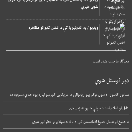
شوې خبرې
ویډیو / په اندونیزیا کې د افغان کډوالو مظاهره
دیدگاه ها بسته شده است
ډېر لوستل شوي
سناتور کاپتور: د سون توکو بیو زیاتوالی د امریکایي کورنیو لپاره یوه جدي ستونزه ده
کابل او اسلام اباد د سولې خبرو ته ژمن دي
د ختیځ او شمال ختیځ افغانستان کې د ناڅاپه سېلابونو خطر لوړ شوی