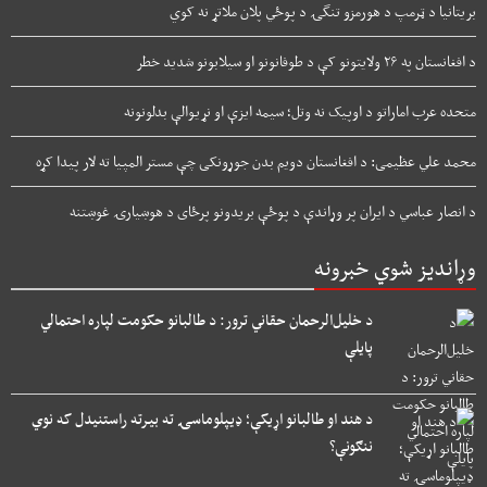
بریتانیا د ټرمپ د هورمزو تنگۍ د پوځي پلان ملاتړ نه کوي
د افغانستان په ۲۶ ولایتونو کې د طوفانونو او سیلابونو شدید خطر
متحده عرب اماراتو د اوپیک نه وتل؛ سیمه ایزې او نړیوالې بدلونونه
محمد علي عظیمی: د افغانستان دویم بدن جوړونکی چې مستر المپیا ته لار پیدا کړه
د انصار عباسي د ایران پر وړاندې د پوځې بریدونو پرځای د هوښیارۍ غوښتنه
وړاندیز شوي خبرونه
د خلیل‌الرحمان حقاني ترور: د طالبانو حکومت لپاره احتمالي
پایلې
د هند او طالبانو اړیکې؛ ډیپلوماسۍ ته بیرته راستنیدل که نوي
ننګونې؟