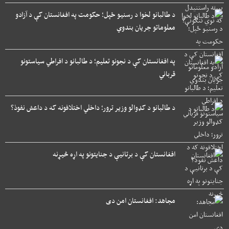
د طالبانو لخوا د رسنیو ځپل؛ حکومت په افغانستان کې د آزادو
معلوماتو جریان بندوي
په افغانستان کې د نجونو تعلیم؛ د طالبانو د افراطي سیاستونو
قرباني
د طالبانو د کډوالو وزیر ترور؛ داخلي اختلافونه که د داعش نفوذ؟
افغانستان کې د برتانیې د جنایتونو په اړه څیړنه
مجاهد: افغانستان امن دی