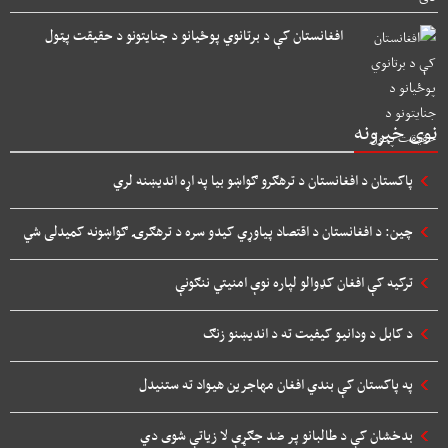
افغانستان کې د برتانوي پوځیانو د جنایتونو د حقیقت پټول
نوی خبرونه
پاکستان د افغانستان د ترهګرو ګواښو بیا په اړه اندیښنه لري
چین: د افغانستان د اقتصاد پیاوړي کیدو سره د ترهګرۍ ګواښونه کمیدلی شي
ترکیه کې افغان کډوالو لپاره نوې امنیتي ننګونې
د کابل د ودانیو کیفیت ته د اندیښنو زنګ
په پاکستان کې بندي افغان مهاجرین هیواد ته ستنیدل
بدخشان کې د طالبانو پر ضد جګړې لا زیاتې شوی دي