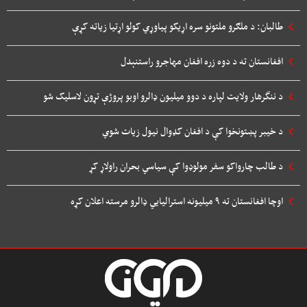
طالبان: د ملګرو ملتونو سره اړیکو پیاوړي کولو اړتیا زیاته کړې
افغانستان ته د دوه زره افغان مهاجرو راستنېدل
د ننگرهار ولایت لپاره د دوو میلیون ډالرو اوبو پروژې تړون لاسلیک شو
د خیبر پښتونخوا کې د افغان کډوال نیول زیات شوي
د طالب چارواکو سفر مولوډوا کې سیاسي بحران راولاړ کړ
اوچا افغانستان ته ۹ میلیونه استرالیایي ډالرو مرسته اعلان کړه