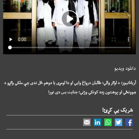
دانلود ویدیو
آریانانیوز: د لوګر والي: طالبان درواغ وايي او دا لومړی یا دوهم ځل ندی چې ملکي وګړو د
ښوونځي او پوهنتون زده کونکي وژني؛ جنایت بس دی نور!
شریک یي کړئ!