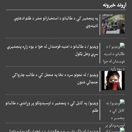
اړوند خبرونه
په پنجشیر کې د طالبانو د استخباراتو مشر د ظلم ادعاوې
تاییدوي
ویډیو / د طالبانو د امنیه قومندان له خوا د یوه زاړه پنجشیري
سړي وهل ټکول
ویډیو / له نجونو سره د نڅا په محفل کې د طالب چارواکي
جنجالي شتون
ویډیو/ په کابل کې د پنجشیر د اوسېدونکو پر وړاندې د طالبانو
ظلم
ویډیو / له پاکستان سره د حکمتیار د پراخو اړیکو په اړه ناویل