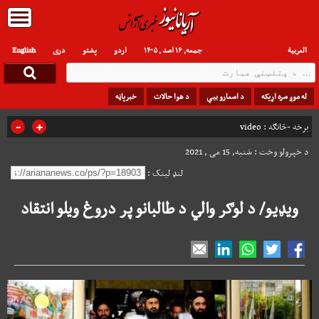
العربیة
جمعه, ۱۶ اسد , ۱۴۰۵
اردو
پشتو
دری
English
له موږ سره اړیکه
د اسعارو بیې
د هوا حالات
خبرپاڼه
-
+
برخه -څانګه :
video
د خپرولو وخت : شنبه, 15 می , 2021
لنډ لینک :
ویډیو/ د لوګر والي د طالبانو پر دروغ ویلو انتقاد