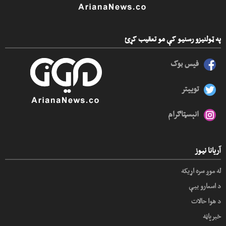
په ټولنیزو رسنیو کې مو تعقیب کړئ
فیس بوک
توییتر
انېسټاګرام
آریانا نیوز
له موږ سره اړیکه
د اسعارو بیې
د هوا حالات
خبرپاڼه