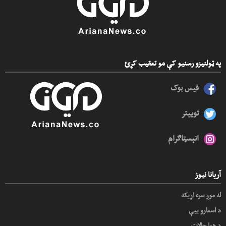
په ټولنیزو رسنیو کې مو تعقیب کړئ
فیس بوک
توییتر
انېسټاګرام
آریانا نیوز
له موږ سره اړیکه
د اسعارو بیې
د هوا حالات