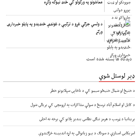
معاشونو په ورکولو کې ځنډ نیوکه وکړه
د ولسي جرګې غړو د ترکېې د غونډې ځنډیدو په پایلو خبرداری
ورکړ
دیدگاه ها بسته شده است
ډېر لوستل شوي
د ختیځ او شمال ختیځو سیمو کې د ناڅاپي سېلابونو خطر
د کابل او اسلام آباد ترمنځ د سولې مذاکرات په ارومچي کې بريالي شول
بریتانیا د ټرمپ د هرمز تنګي نظامي بندیز پلانو کې برخه نه اخلي
امریکايي استازې د سونګ د بیو زیاتوالي په اړه اندیښنه څرګندوي