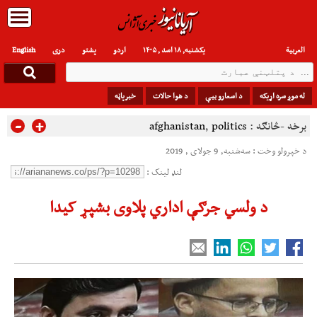
العربیة
یکشنبه, ۱۸ اسد , ۱۴۰۵
اردو
پشتو
دری
English
له موږ سره اړیکه
د اسعارو بیې
د هوا حالات
خبرپاڼه
-
+
برخه -څانګه :
politics
,
afghanistan
د خپرولو وخت : سه‌شنبه, 9 جولای , 2019
لنډ لینک :
د ولسي جرګې اداري پلاوی بشپړ کیدا