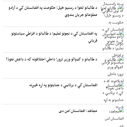
د طالبانو لخوا د رسنیو ځپل؛ حکومت په افغانستان کې د آزادو
معلوماتو جریان بندوي
په افغانستان کې د نجونو تعلیم؛ د طالبانو د افراطي سیاستونو
قرباني
د طالبانو د کډوالو وزیر ترور؛ داخلي اختلافونه که د داعش نفوذ؟
افغانستان کې د برتانیې د جنایتونو په اړه څیړنه
مجاهد: افغانستان امن دی