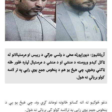
آریانانیوز: دیوراپورله مخی د ولسي جرګې د رييس او مرستیالانو له
ټاکل کیدو وروسته د منشي او د منشي د مرستیال لپاره څلور ځله
ټاکنې وشوې، چې هیڅ یو هم د پنځوس جمع یوې رایې په تر لاسه
کولو بریالي نه شول.
دغو څوکیو ته اته کسانو ځانونه نوماند کړي وه، چې هیڅ یو یې د
پنځوس جمع یوې رایې په ترلاسه کولو کې بریالي نه شول.