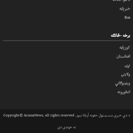
خبرپاڼه
Rss
برخه -څانګه
کورپاڼه
افغانستان
نړۍ
ولایتي
ویډیوګانې
انځورونه
Copyright© ArianaNews, all rights reserved .د دې خبري بنسټ ټول حقونه آریانا نیوز
ته خوندي دي