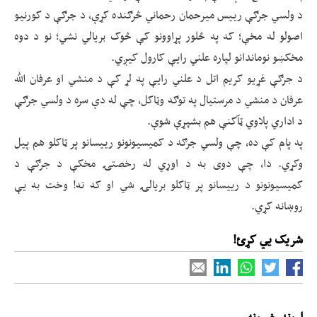
د ولسي جرګې رييس میرحمان رحماني څرګنده کړې، د جرګې د کورنیو
اصولو له مخې؛ که په څلور پړاوونو کې څوک بریالي نشي؛ نو د دوه
مخکښو نوماندانو لپاره علني رایې کارول کیږي.
د جرګې غړیو کریم اتل د علني رایې په لړ کې د منشي او عرفان الله
عرفان د منشي د مرستیال په توګه وټاکل، چې له دې سره د ولسي جرګې
د اداري پلاوي ټآکنې هم بشپړې شوې.
په پام کې ده، چې ولسي جرګه د کمیسیونونو رييسانو پر ټاکلو هم پیل
وکړي. دا، چې دوی به د اوړي له رخصتۍ مخکې د جرګې د
کمیسیونونو د رییسانو پر ټاکلو بریالۍ شي او که نه! وخت به یې
روښانه کړي.
شریک یي کړئ!
اړوند خبرونه