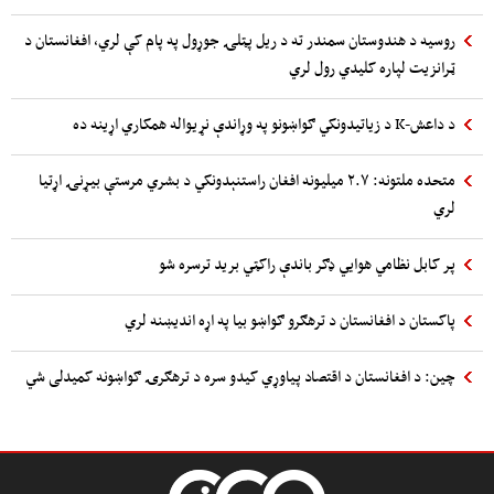
روسیه د هندوستان سمندر ته د ریل پټلۍ جوړول په پام کې لري، افغانستان د
ټرانزیت لپاره کلیدي رول لري
د داعش-K د زیاتیدونکي ګواښونو په وړاندې نړیواله همکاري اړینه ده
متحده ملتونه: ۲.۷ میلیونه افغان راستنېدونکي د بشري مرستې بیړنۍ اړتیا
لري
پر کابل نظامي هوایي ډګر باندې راکټي برید ترسره شو
پاکستان د افغانستان د ترهګرو ګواښو بیا په اړه اندیښنه لري
چین: د افغانستان د اقتصاد پیاوړي کیدو سره د ترهګرۍ ګواښونه کمیدلی شي