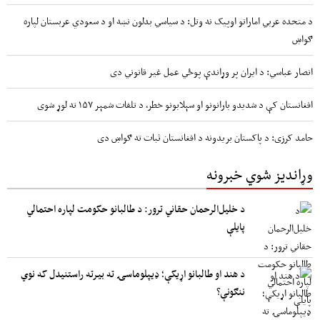
د متحده عربي اماراتو اوپیک نه وتل: د سیاسي بدلون نښه او د سعودي عربستان لپاره
ګواښ
انصار عباسي: د ایران پر وړاندې پوځي عمل غیر قانوني دی
افغانستان کې د شدیدو بارانونو او سېلابونو خطر، د تلفات شمېر ۱۵۷ ته لوړ شوی
حامد کرزی: د پاکستان بریدونه د افغانستان ثبات ته ګواښ دی
وړاندیز شوي خبرونه
د خلیل‌الرحمان حقاني ترور: د طالبانو حکومت لپاره احتمالي
پایلې
د هند او طالبانو اړیکې؛ ډیپلوماسۍ ته بیرته راستنیدل که نوي
ننګونې؟