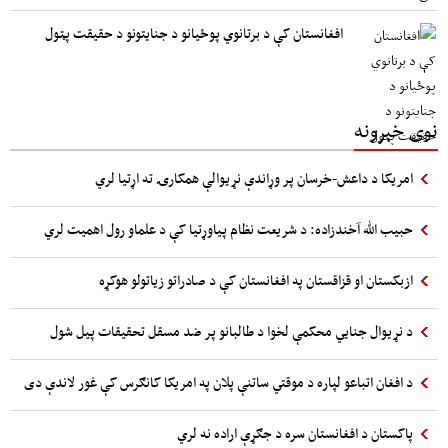
افغانستان کې د برتانوي پوځیانو د جنایتونو د حقیقت پټول
نوی خبرونه
امریکا د داعش-خرسان پر وړاندې نړیوالې همکارۍ ته اړتیا لري
حبیب الله آخندزاده: د شریعت نظام پیاوړتیا کې د علماو رول اهمیت لري
ازبکستان او قزاقستان په افغانستان کې د صادراتو زیاتولو هوکړه
د نړیوال جنایي محکمې لخوا د طالبانو پر ضد مسقل تحقیقات پیل شول
د افغان اتباعو لپاره د موقتي ساتنې پلان په امریکا کانګرس کې غور لاندې دی
پاکستان د افغانستان سره د جګړې اراده نه لري