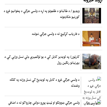
ویډیو / د طالبانو د ظلمونو په اړه د ولسي جرګې د پخوانیو غړو د
کورنیو شکایتونه
د فاریاب کړکیچ ته د ولسي جرګې ننوتنه
کارټون/ په لویدیز کابل کې د یو توکمیزې ډلې نسل وژنې کې د
بهرنيانو رنګین رول
د ولسي جرګې غړو د کابل په لویدیځ کې نسل وژنه په کلکه
وغندله
ولسي جرګې ښوونکو او ټیټ پوړو دولتي چارواکو ته د اضافي