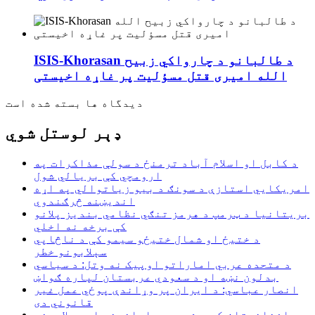
ISIS-Khorasan د طالبانو د چارواکي زبیح
الله امیری قتل مسؤلیت پر غاړه اخیستی
دیدگاه ها بسته شده است
ډېر لوستل شوي
د کابل او اسلام آباد ترمنځ د سولې مذاکرات په
ارومچي کې بريالي شول
امریکايي استازې د سونګ د بیو زیاتوالي په اړه
اندیښنه څرګندوي
بریتانیا د ټرمپ د هرمز تنګي نظامي بندیز پلانو
کې برخه نه اخلي
د ختیځ او شمال ختیځو سیمو کې د ناڅاپي
سېلابونو خطر
د متحده عربي اماراتو اوپیک نه وتل: د سیاسي
بدلون نښه او د سعودي عربستان لپاره ګواښ
انصار عباسي: د ایران پر وړاندې پوځي عمل غیر
قانوني دی
افغانستان کې د شدیدو بارانونو او سېلابونو