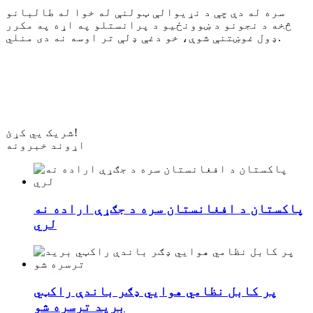
سره له دې چې د نړیوالې ټولنې له خوا له طالبانو
څخه د نجونو د ښوونځیو د پرانستلو په اړه په مکرر
ډول غوښتنې شوې، خو دغې ډلې تر اوسه نه دی منلي.
شریک یي کړئ!
اړوند خبرونه
پاکستان د افغانستان سره د جګړې اراده نه
لري
پر کابل نظامي هوایي ډګر باندې راکټي
برید ترسره شو