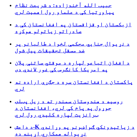
حبیب الله آخندزاده: د شریعت نظام
پیاوړتیا کې د علماو رول اهمیت لري
ازبکستان او قزاقستان په افغانستان کې د
صادراتو زیاتولو هوکړه
د نړیوال جنایي محکمې لخوا د طالبانو پر
ضد مسقل تحقیقات پیل شول
د افغان اتباعو لپاره د موقتي ساتنې پلان
په امریکا کانګرس کې غور لاندې دی
پاکستان د افغانستان سره د جګړې اراده نه
لري
روسیه د هندوستان سمندر ته د ریل پټلۍ
جوړول په پام کې لري، افغانستان د
ټرانزیت لپاره کلیدي رول لري
د داعش-K د زیاتیدونکي ګواښونو په وړاندې
نړیواله همکاري اړینه ده