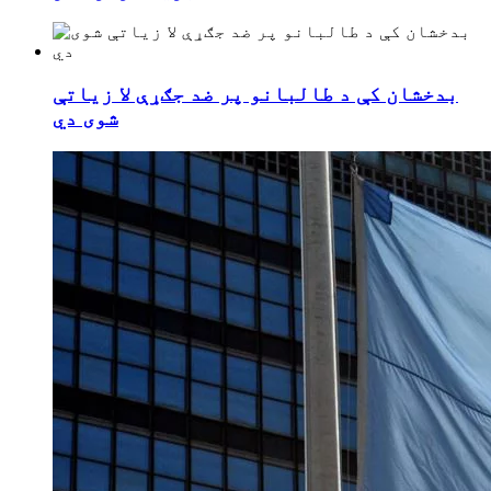
بدخشان کې د طالبانو پر ضد جګړې لا زیاتې
شوی دي