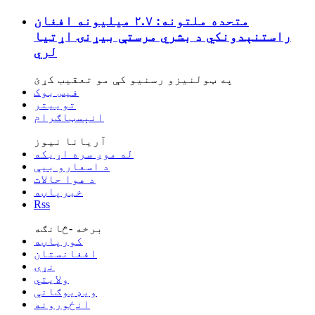
متحده ملتونه: ۲.۷ میلیونه افغان
راستنېدونکي د بشري مرستې بیړنۍ اړتیا
لري
په ټولنیزو رسنیو کې مو تعقیب کړئ
فیس بوک
توییتر
انېسټاګرام
آریانا نیوز
له موږ سره اړیکه
د اسعارو بیې
د هوا حالات
خبرپاڼه
Rss
برخه -څانګه
کورپاڼه
افغانستان
نړۍ
ولایتي
ویډیوګانې
انځورونه