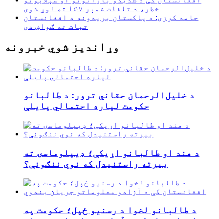
خطر، د تلفات شمېر ۱۵۷ ته لوړ شوی
حامد کرزی: د پاکستان بریدونه د افغانستان
ثبات ته ګواښ دی
وړاندیز شوي خبرونه
د خلیل‌الرحمان حقاني ترور: د طالبانو
حکومت لپاره احتمالي پایلې
د هند او طالبانو اړیکې؛ ډیپلوماسۍ ته
بیرته راستنیدل که نوي ننګونې؟
د طالبانو لخوا د رسنیو ځپل؛ حکومت په