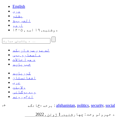
English
دری
پشتو
العربیة
اردو
دوشنبه, ۱۹ اسد , ۱۴۰۵
له موږ سره اړیکه
د اسعارو بیې
د هوا حالات
خبرپاڼه
کورپاڼه
افغانستان
نړۍ
ولایتي
ویډیوګانې
انځورونه
social
,
security
,
politics
,
afghanistan
برخه -څانګه :
+
-
د خپرولو وخت : چهارشنبه, 1 ژوئن , 2022