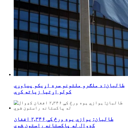
طالبان: د ملګرو ملتونو سره اړیکو پیاوړي
کولو اړتیا زیاته کړې
طالبان: یوازې یوه ورځ کې ۲,۳۴۶ افغان
کډوال له پاکستانه راستون شوي