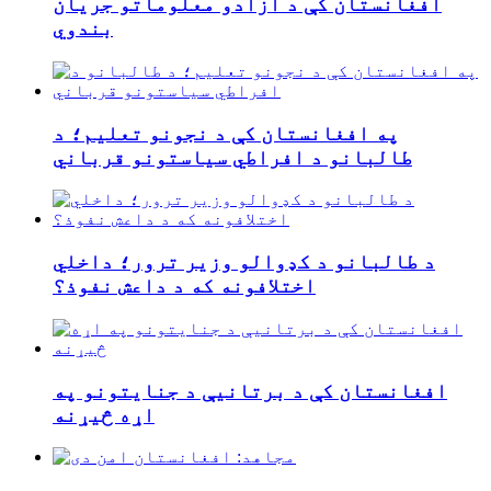
افغانستان کې د آزادو معلوماتو جریان
بندوي
په افغانستان کې د نجونو تعلیم؛ د
طالبانو د افراطي سیاستونو قرباني
د طالبانو د کډوالو وزیر ترور؛ داخلي
اختلافونه که د داعش نفوذ؟
افغانستان کې د برتانیې د جنایتونو په
اړه څیړنه