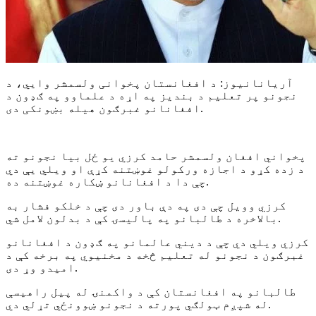
آریانانیوز: د افغانستان پخوانی ولسمشر وايي، د
نجونو پر تعلیم د بندیز په اړه د علماوو په ګډون د
افغانانو غبرګون هیله بښونکی دی.
پخواني افغان ولسمشر حامد کرزي یو ځل بیا نجونو ته
د زده کړو د اجازه ورکولو غوښتنه کړې او ویلي یې دي
چې دا د افغانانو ښکاره غوښتنه ده.
کرزي وویل چې دی په دې باور دی چې د خلکو فشار به
بالاخره د طالبانو په پالیسۍ کې د بدلون لامل شي.
کرزي ویلي دي چې د دیني عالمانو په ګډون د افغانانو
غبرګون د نجونو له تعلیم څخه د مخنیوي په برخه کې د
امیدو وړ دی.
طالبانو په افغانستان کې د واکمنۍ له پیل راهیسې
له شپږم ټولګي پورته د نجونو ښوونځي تړلي دي.