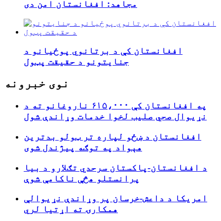
مجاهد: افغانستان امن دی
افغانستان کې د برتانوي پوځیانو د
جنایتونو د حقیقت پټول
نوی خبرونه
په افغانستان کې ۶۱۵،۰۰۰ ناروغانو ته د
نړيوال صحي صلیب لخوا خدمات وړاندې شول
افغانستان د ښځو لپاره تر ټولو بدترین
هېواد په توګه پیژندل شوی
د افغانستان-پاکستان سرحدي تګلارو د بیا
پرانستلو هڅې ناکامې شوې
امریکا د داعش-خرسان پر وړاندې نړیوالې
همکارۍ ته اړتیا لري