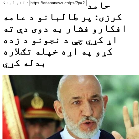
حامد
لنډ لینک :
کرزی: پر طالبانو د عامه
افکارو فشار به دوی دې ته
اړ کړي چې د نجونو د زده
کړو په اړه خپله تګلاره
بدله کړي