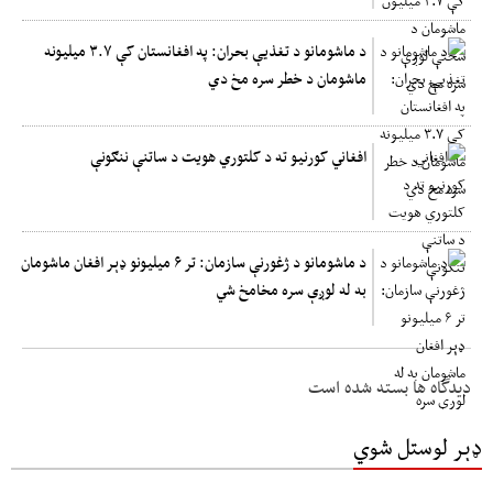
د ماشومانو د تغذیې بحران: په افغانستان کې ۳.۷ میلیونه
ماشومان د خطر سره مخ دي
افغاني کورنیو ته د کلتوري هویت د ساتنې ننګونې
د ماشومانو د ژغورنې سازمان: تر ۶ میلیونو ډېر افغان ماشومان
به له لوږې سره مخامخ شي
دیدگاه ها بسته شده است
ډېر لوستل شوي