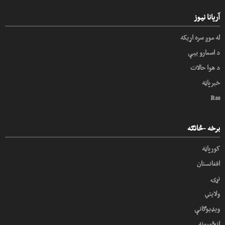
آریانا نیوز
له موږ سره اړیکه
د اسعارو بیې
د هوا حالات
خبرپاڼه
Rss
برخه -څانګه
کورپاڼه
افغانستان
نړۍ
ولایتي
ویډیوګانې
انځورونه