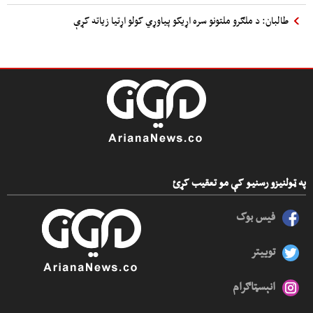
طالبان: د ملګرو ملتونو سره اړیکو پیاوړي کولو اړتیا زیاته کړې
په ټولنیزو رسنیو کې مو تعقیب کړئ
فیس بوک
توییتر
انېسټاګرام