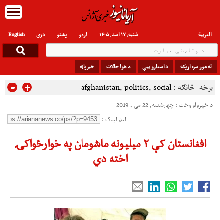
العربیة
شنبه, ۱۷ اسد , ۱۴۰۵
اردو
پشتو
دری
English
له موږ سره اړیکه
د اسعارو بیې
د هوا حالات
خبرپاڼه
-
+
برخه -څانګه :
social
,
politics
,
afghanistan
د خپرولو وخت : چهارشنبه, 22 می , 2019
لنډ لینک :
افغانستان کې ۲ میلیونه ماشومان په خوارځواکۍ
اخته دي