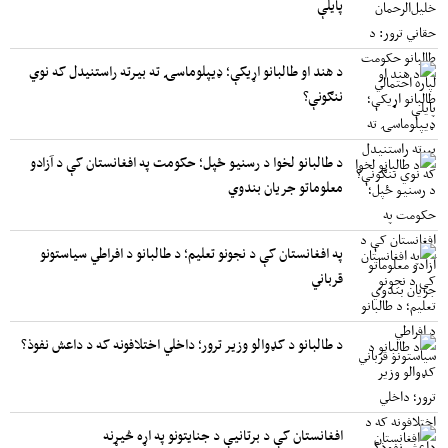
پایلې
د هند او طالبانو اړیکې؛ ډیپلوماسۍ ته بیرته راستنیدل که نوي
ننګونې؟
د طالبانو لخوا د رسنیو ځپل؛ حکومت په افغانستان کې د آزادو
معلوماتو جریان بندوي
په افغانستان کې د نجونو تعلیم؛ د طالبانو د افراطي سیاستونو
قرباني
د طالبانو د کډوالو وزیر ترور؛ داخلي اختلافونه که د داعش نفوذ؟
افغانستان کې د برتانیې د جنایتونو په اړه څیړنه