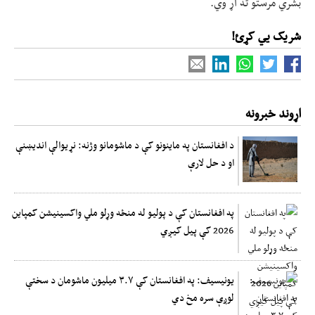
بشري مرستو ته اړ وي.
شریک یي کړئ!
اړوند خبرونه
د افغانستان په ماینونو کې د ماشومانو وژنه: نړیوالې اندیښنې
او د حل لارې
په افغانستان کې د پولیو له منځه وړلو ملي واکسینیشن کمپاین
2026 کې پیل کیږي
یونیسیف: په افغانستان کې ۳.۷ میلیون ماشومان د سختې
لوږې سره مخ دي