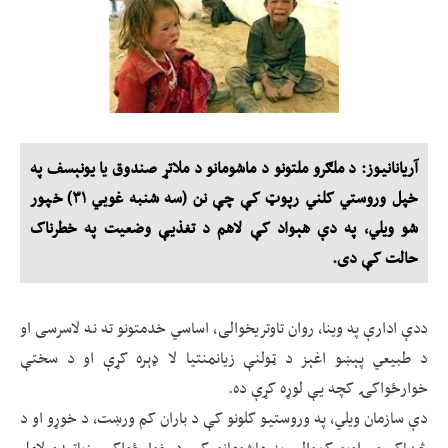
آریانانیوز: د ملګرو ملتونو د ماشومانو د ملاتړ صندوق یا یونېسف په
خپل وروستي کلني رپوټ کې چې نن (سه شنبه غويي ۳۱) خپور
شو ویلي، په دې هېواد کې لاهم د تغذیې وضعیت په خطرناک
حالت کې دی.
ددې ادارې په وینا، روان تاوتریخوالی، اساسي خدمتونو ته نه لاسرسی او
د طبیعي پېښو اغېز د ټولنې زیانمنتیا لا ډېره کړې او د سختې
خوارځواکۍ کچه یې لوړه کړې ده.
دې سازمان ویلي، په وروستیو کلونو کې د باران کم ورښت، د خوړو او د
څښاک وړ اوبو کموالی په ماشومانو کې د خوارځواکۍ زیاتېدو لامل