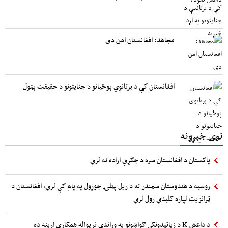
مجاهد: افغانستان امن دی
افغانستان کې د برتانوي پوځیانو د جنایتونو د حقیقت پټول
نوی خبرونه
پاکستان د افغانستان سره د جګړې اراده نه لري
روسیه د هندوستان سمندر ته د ریل پټلۍ جوړول په پام کې لري، افغانستان د
ټرانزیت لپاره کلیدي رول لري
د داعش-K د زیاتیدونکي ګواښونو په وړاندې نړیواله همکاري اړینه ده