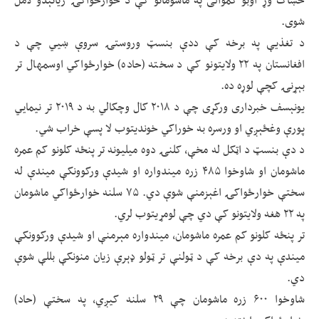
شوی.
د تغذیې په برخه کې ددې بنسټ وروستۍ سروې ښيي چې د
افغانستان په ۲۲ ولایتونو کې د سخته (حاده) خوارځواکي اوسمهال تر
بېړنۍ کچې لوړه ده.
یونېسف خبرداری ورکړی چې د ۲۰۱۸ کال وچکالي به د ۲۰۱۹ تر نیمايي
پورې وغځېږي او ورسره به خوراکي خوندیتوب لا پسې خراب شي.
د دې بنسټ د اټکل له مخې، کلنۍ دوه میلیونه تر پنځه کلونو کم عمره
ماشومان او شاوخوا ۴۸۵ زره میندواره او شیدې ورکوونکې میندې له
سختې خوارځواکۍ اغېزمنې شوې دي. ۷۵ سلنه خوارځواکي ماشومان
په ۲۲ هغه ولایتونو کې دي چې لومړیتوب لري.
تر پنځه کلونو کم عمره ماشومان، میندواره مېرمنې او شیدې ورکوونکې
میندې په دې برخه کې د ټولنې تر ټولو ډېرې زیان منونکې بللې شوې
دي.
شاوخوا ۶۰۰ زره ماشومان چې ۲۹ سلنه کیږي، په سختې (حاد)