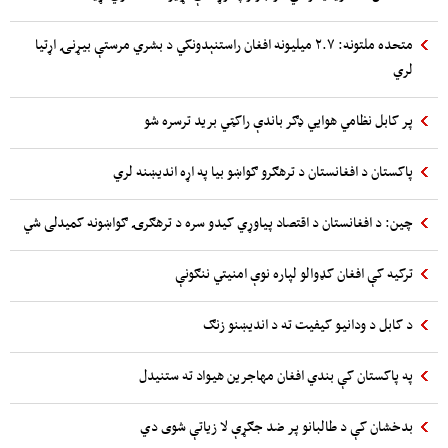
متحده ملتونه: ۲.۷ میلیونه افغان راستنېدونکي د بشري مرستې بیړنۍ اړتیا
لري
پر کابل نظامي هوایي ډګر باندې راکټي برید ترسره شو
پاکستان د افغانستان د ترهګرو ګواښو بیا په اړه اندیښنه لري
چین: د افغانستان د اقتصاد پیاوړي کیدو سره د ترهګرۍ ګواښونه کمیدلی شي
ترکیه کې افغان کډوالو لپاره نوې امنیتي ننګونې
د کابل د ودانیو کیفیت ته د اندیښنو زنګ
په پاکستان کې بندي افغان مهاجرین هیواد ته ستنیدل
بدخشان کې د طالبانو پر ضد جګړې لا زیاتې شوی دي