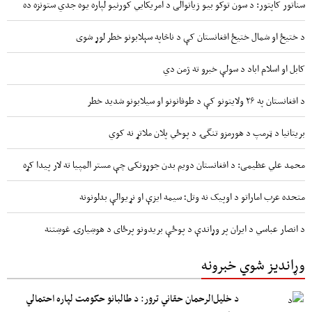
سناتور کاپتور: د سون توکو بیو زیاتوالی د امریکایي کورنیو لپاره یوه جدي ستونزه ده
د ختیځ او شمال ختیځ افغانستان کې د ناڅاپه سېلابونو خطر لوړ شوی
کابل او اسلام اباد د سولې خبرو ته ژمن دي
د افغانستان په ۲۶ ولایتونو کې د طوفانونو او سیلابونو شدید خطر
بریتانیا د ټرمپ د هورمزو تنگۍ د پوځي پلان ملاتړ نه کوي
محمد علي عظیمی: د افغانستان دویم بدن جوړونکی چې مستر المپیا ته لار پیدا کړه
متحده عرب اماراتو د اوپیک نه وتل؛ سیمه ایزې او نړیوالې بدلونونه
د انصار عباسي د ایران پر وړاندې د پوځې بریدونو پرځای د هوښیارۍ غوښتنه
وړاندیز شوي خبرونه
د خلیل‌الرحمان حقاني ترور: د طالبانو حکومت لپاره احتمالي