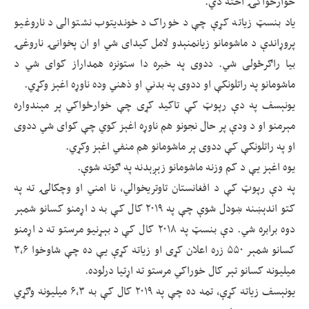
خوارځواکۍ اخته دي.
یاد بنسټ زیاته کړې چې د خوراک د خوندیتوب نشتوالی د ناروغیو
پروړاندې د ماشومانو زیانمنېدو لامل کیدای شي او ان پخوانۍ ناروغۍ
بیا راګرځولی شي. ددوی په خبره دا ستونزه همداراز کوای شي د
ماشومانو په راتلونکې او ددوی په بدني او ذهني وده ناوړه اغېز وکړي.
یونېسف په دې رپوټ کې تاکید کړی چې خوارځواکي پر مېندواره
مېرمنو او د ودې پر حال نجونو هم ناوړه اغېز کوي چې کوای شي ددوی
او په راتلونکې کې ددوی پر ماشومانو هم منفي اغېز وکړي.
یوه اغېز یې د کم وزنه ماشومانو زېږېدنه په ګوته شوې.
په دې رپوټ کې د افغانستان تاوتریخوالي، نا امني او وچکالۍ ته په
کتو اندېښنه ښودل شوې چې په ۲۰۱۹ کال کې به د اړمنو کسانو شمېر
دوه برابره شي. دې بنسټ په ۲۰۱۸ کال کې د بېړنیو مرستو ته د اړمنو
کسانو شمېر ۵۵۰ زره اعلان کړی او زیاته کړې یې ده چې شاوخوا ۳،۶
میلیونه کسانو تېر کال خوراکي مرستو ته اړتیا درلوده.
یونېسف زیاته کړې، تمه ده چې په ۲۰۱۹ کال کې به ۶،۳ میلیونه وګړي