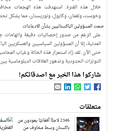
خلال هذه الفترة. استهدفت هذه الهجمات محافظات
وخوست، ولقمان، وكابول، ونوريستان، مما يشكل تحديًا 
صمت المسؤولين الباكستانيين بشأن الادعاءات
على الرغم من صدور إحصائيات دقيقة واتهامات جدية
المدنية، إلا أن المسؤولين السياسيين والعسكريين الباك
حتى الآن. لقد زاد استمرار هذه الحالة وغياب المحاس
التوترات الحدودية وتدهور العلاقات الدبلوماسية بين ك
شاركوا هذا الخبر مع اصدقائكم!
متعلقات
2346 لاجئًا أفغانيًا يعودون من
باكستان وسط مخاوف من