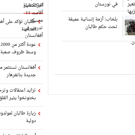
في نورستان
آخر الاخبار
بلخاب: أزمة إنسانية عميقة
طالبان تؤكد على أهم
تحت حكم طالبان
المتحدة
ع
وسط ظروف صعبة
أفغانستان تستثمر مل
جديدة بنانغرهار
تزايد اعتقالات وترح
بختونخوا يثير القلق
زيارة طالبان لمولدوف
دولية