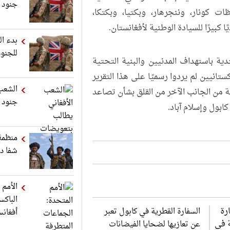
جنود ه
 كونار، وننجرهار، وبكتيا، وبكتكا،
كبيرًا للسيادة الوطنية لأفغانستان.
بدء ال
للجنود
 باستهداف المدنيين والبنية التحتية
ستانيين لم يردوا رسميًا على هذا التقرير
الشعب
بة من الجانب الآخر من القلق بشأن تصاعد
جنود أ
ابول وإسلام آباد.
منظمة 
شفا دم
الأمم 
السفارة القطرية في كابول تعبر
أفغانس
عن تعازيها لضحايا الفيضانات