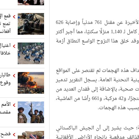
قمع ال
وفقًا لهذا التقرير الرسمي، أسفرت الأعمال العسكرية الأخيرة عن مقتل 761 مدنياً وإصابة 626
تمنع ت
آخرين. وقد أدت حدة الاشتباكات والقصف إلى تدمير كامل لـ 1,140 منزلًا سكنيًا، مما أجبر أكثر
أفغانس
انًا. وقد خلق هذا النزوح الواسع النطاق أزمة
اغتيال
خلافا
هداف هذه الهجمات لم تقتصر على المواقع
طالبان
نية التحتية العامة. يسجل التقرير تدمير
وقوع ا
3 مسجدًا، و13 مدرسة دينية، و3 عيادات صحية، بالإضافة إلى فقدان العديد من
الخدمات العامة. بالإضافة إلى ذلك، فقد فقدت 256 متجرًا، و42 مركبة، و661 رأسًا من الماشية،
الأمم 
 بسبب هذه الهجمات.
مقصد ل
؛ حيث يشير إلى أن الجيش الباكستاني
فضح ا
ذيفة هاون وقذائف مدفعية باتجاه الأراضي الأفغانية