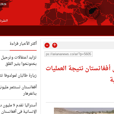
 2026
النشرة 
-
+
أكثر الأخبار قراءة
تزايد اعتقالات وترحيل ا
بختونخوا يثير القلق
مقتل 761 مدنياً في أفغانستان نتيجة العمليات
زيارة طالبان لمولدوفا تث
ة
أفغانستان تستثمر مليون
بنانغرهار
أستراليا تقدم
الإنسانية في أفغانستان