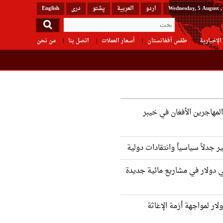
Wednesday, 5 August ,
اردو
العربیة
پشتو
دری
English
الإخبارية
طقس أفغانستان
أسعار العملات
اتصل بنا
من نحن
لمهاجرين الأفغان في خيبر
ير جدلاً سياسياً وانتقادات دولية
ي دولار في مشاريع مائية جديدة
 9 مليون دولار لمواجهة أزمة الإغاثة