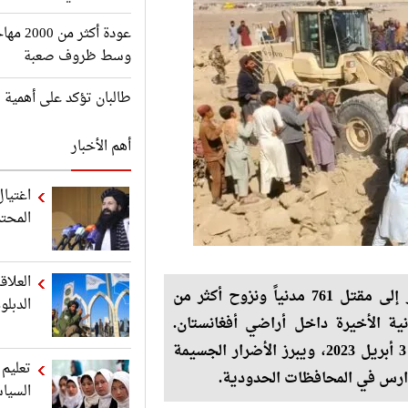
عودة أك
وسط ظروف صعبة
طالبان تؤكد على أهمية ت
أهم الأخبار
اغتيال
المحت
العلاق
أصدرت الحكومة طالبان إحصائيات رسمية تشير إلى مقتل 761 مدنياً ونزوح أكثر من
الدبل
ستانية الأخيرة داخل أراضي أفغانستان.
يغطي هذا التقرير الفترة من 22 فبراير 2023 إلى 3 أبريل 2023، ويبرز الأضرار الجسيمة
تعليم 
مدارس في المحافظات الحدودية.
السياس