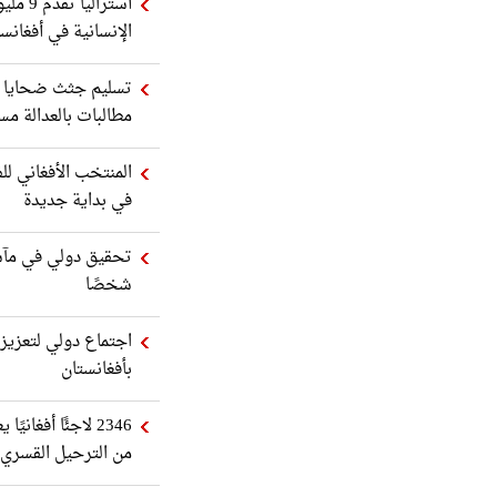
أسترالي
الإنسانية في أفغانس
تسليم جثث ضحايا ح
مطالبات بالعدالة مس
المنتخب الأفغاني لل
في بداية جديدة
شخصًا
اجتماع دولي لتعزيز 
بأفغانستان
2346 لاجئًا أفغ
من الترحيل القسري