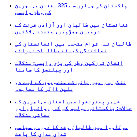
پاکستان کی جیلوں سے 325 افغان مہاجرین
کی وطن واپسی
افغانستان میں طالبان اور آزادی فرنٹ کے
درمیان جھڑپیں، متعدد ہلاکتیں
طالبان نے اقوام متحدہ میں افغانستان کی
نمائندگی کیلئے مطالبات دہرائے
افغان تارکین وطن کی بڑی واپسی: مشکلات
اور چیلنجز کا سامنا
ننگرہار میں پانی کے منصوبوں کے لیے دو
ملین ڈالر کا معاہدہ
خیبر پختونخوا میں افغان مہاجرین کے
حالات: پاکستانی پولیس کی کارروائیاں اور
معاشی مشکلات
مولڈووا میں طالبان وفد کا دورہ، سیاسی
شداں مداں کا باعث