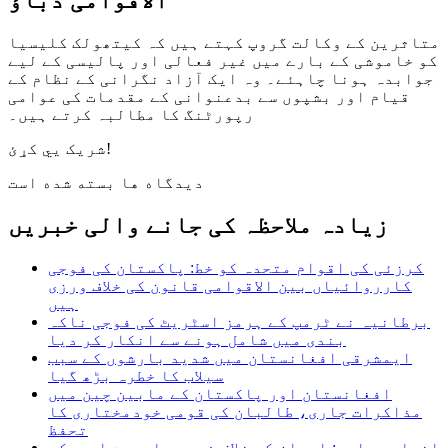
الاقوامی دباؤ
متاثرین کے وکالت گروپ کہتے ہیں کہ کیتھولک کلیسیا
کو خاموشی کے بارے میں غیر فعالی اور پالیسی کے لیے
جوابدہ ہونا چاہئے۔ وہ ایک آزاد نگرانی کے نظام کے
قیام اور بشپوں سے بدعنوانی کے مقدمات کی عوامی
رپورٹنگ کا مطالبہ کرتے ہیں۔
شریک یي کړئ!
دیدگاه ها بسته شده است
زیادہ ملاحظہ کی جانے والی خبریں
کرزئی کی اقوام متحدہ کو خط: پاکستان کی فوجی
کارروائیاں بین الاقوامی قانون کی خلاف ورزی
ہیں
برطانیہ نے ٹرمپ کے ہرمز اسٹریٹ کی فوجی ناکہ
بندی میں شامل ہونے سے انکار کر دیا
ایمشرقی افغانستان میں شدید بارشوں کے سبب
سیلاب کا خطرہ بڑھ گیا
افغانستان اور پاکستان کے مابین چین میں
مذاکرات جاری، طالبان کی قومی خودمختاری کا
تحفظ
انصار عباسی: ایران کے خلاف فوجی جارحیت امریکہ