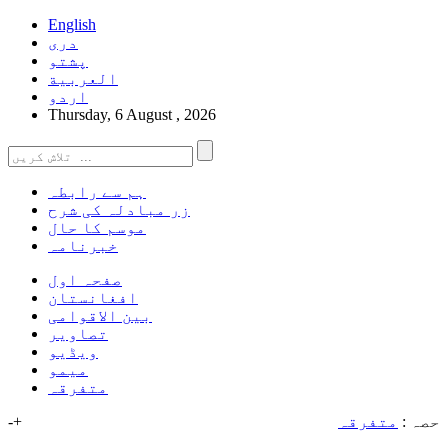
English
دری
پشتو
العربیة
اردو
Thursday, 6 August , 2026
ہم سے رابطہ
زر مبادلہ کی شرح
موسم کا حال
خبرنامہ
صفحہ اول
افغانستان
بین الاقوامی
تصاویر
ویڈیو
میمو
متفرقہ
حصہ :
متفرقہ
+
-