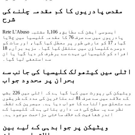
مقدس پادریوں کا کم مقدمہ چلنے کی
شرح
Rete L’Abuso ایسوسی ایشن کے مطابق، 1,106 مشتبہ
پادریوں میں سے صرف 76 کا مقدمہ کلیسیا میں چلایا
گیا، 17 کو عارضی طور پر معطل کیا گیا، اور سات کو
دوسرے کلیساؤں میں منتقل کیا گیا۔ مزید برآں، 18
افراد کو کلیسیائی عہدے سے برطرف کر دیا گیا یا ان
سے استعفی لیا گیا۔
اٹلی میں کیتھولک کلیسیا کی جانب سے
بحران پر محدود جواب
ویٹیکن کی رپورٹ میں کہا گیا ہے کہ اٹلی میں 226 بشپ
کے علاقے میں سے صرف 81 نے متاثرین کی مدد کے طریقوں
سے متعلق سوالنامے کا جواب دیا ہے۔ مبصرین کے نقطہ
نظر سے یہ سطح کی ذمہ داری بتاتی ہے کہ کلیسیا کے
اندر شفافیت کے خلاف ساختی مزاحمت موجود ہے۔
ویٹیکن پر جوابدہی کے لیے بین