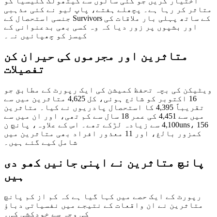
اختیار کریں جو کئی سالوں سے کیتھولک کلیسیا کو
متاثر کر رہا ہے۔ پچھلے ہفتے، پاپ لیو نے کئی مذہبی
جنسی استحصال کے Survivors کے ساتھ پہلی بار ملاقات کی
اور بشپوں پر زور دیا کہ وہ کسی بھی بدعنوانی کے
کیسز کو چھپائیں نہ۔
متاثرین اور مجرموں کی حیران کن
تفصیلات
ویٹیکن کی بچہ تحفظ کمیشن کی ایک رپورٹ کے مطابق جو
16 اکتوبر کو شائع ہوئی، کل 4,625 متاثرین میں سے
تقریباً 4,395 کا استحصال پادریوں نے کیا۔ متاثرین
میں سے 4,451 کی عمر 18 سال سے کم تھی، اور ان میں سے
4,100 سے زیادہ لڑکے تھے۔ اس کے علاوہ، پانچ نuns، 156
کمزور بالغ، اور 11 معذور افراد بھی متاثرین میں
شامل کیے گئے ہیں۔
پانچ متاثرین نے اپنی جانیں کھو دی
ہیں
رپورٹ کے ایک حصے میں کہا گیا ہے کہ کم از کم پانچ
متاثرین نے ان واقعات کے نتیجے میں نفسیاتی دباؤ
کی وجہ سے خودکشی کی۔