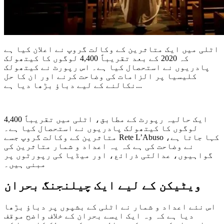
اٹلی میں ایک متاثرین کے وکالت گروپ نے اعلان کیا ہے
کہ 2020 کے بعد تقریباً 4,400 لوگوں کا کیتھولک
پادریوں نے استحصال کیا ہے۔ اس رپورٹ نے کیتھولک
کلیسیا پر الزامات کی وضاحت کرنے اور ان کا حل
نکالنے کے لیے دباؤ بڑھا دیا ہے...
ایک حالیہ رپورٹ کے مطابق، اٹلی میں تقریباً 4,400
لوگوں کا کیتھولک پادریوں نے استحصال کیا ہے۔
متاثرین کے وکالت گروپ جسے Rete L’Abuso کہا جاتا ہے،
نے وضاحت کی ہے کہ یہ اعداد و شمار متاثرین کی
گواہیوں، عدالتی ذرائع، اور میڈیا کی رپورٹوں پر
مبنی ہیں۔
ویٹیکن کے لیے ایک چیلنجنگ بحران
اس نئے اعداد و شمار نے اٹلی کے بشپوں پر دباؤ بڑھا
دیا ہے کہ وہ ایک ایسے بحران کے خلاف واضح موقف