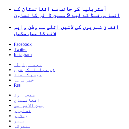
آسٹریلیا کی جانب سے افغانستان کے
انسانی فنڈ کے لیے 9 ملین ڈالر کا تعاون
افغان شہریوں کی لاشیں اٹلی سے وطن واپس
لانے کا عمل مکمل
Facebook
Twitter
Instagram
ہم سے رابطہ
زر مبادلہ کی شرح
موسم کا حال
خبرنامہ
Rss
صفحہ اول
افغانستان
بین الاقوامی
تصاویر
ویڈیو
میمو
متفرقہ