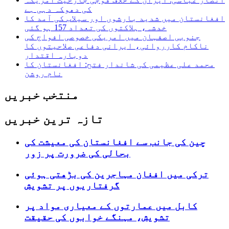
کی دھوکہ دہی ہے
افغانستان میں شدید بارشوں اور سیلاب کی آمد کا
خدشہ، ہلاکتوں کی تعداد 157 ہو گئی
جنوبی اصفہان میں امریکی خصوصی افواج کی
ناکام کارروائی، ایرانی دفاعی صلاحیتوں کا
دوبارہ اقتدار
محمد علی عظیمی کی شاندار فتح: افغانستان کا
نام روشن
منتخب خبریں
تازہ ترین خبریں
چین کی جانب سے افغانستان کی معیشت کی
بحالی کی ضرورت پر زور
ترکی میں افغان مہاجرین کی بڑھتی ہوئی
گرفتاریوں پر تشویش
کابل میں عمارتوں کے معیاری مواد پر
تشویش، مہنگے خوابوں کی حقیقت