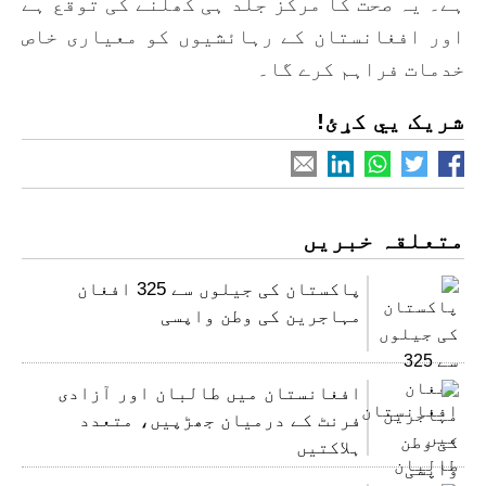
ہے۔ یہ صحت کا مرکز جلد ہی کھلنے کی توقع ہے
اور افغانستان کے رہائشیوں کو معیاری خاص
خدمات فراہم کرے گا۔
شریک یي کړئ!
متعلقہ خبریں
پاکستان کی جیلوں سے 325 افغان
مہاجرین کی وطن واپسی
افغانستان میں طالبان اور آزادی
فرنٹ کے درمیان جھڑپیں، متعدد
ہلاکتیں