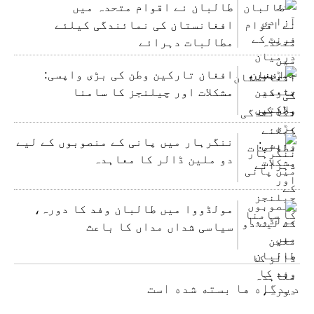
طالبان نے اقوام متحدہ میں
افغانستان کی نمائندگی کیلئے
مطالبات دہرائے
افغان تارکین وطن کی بڑی واپسی:
مشکلات اور چیلنجز کا سامنا
ننگرہار میں پانی کے منصوبوں کے لیے
دو ملین ڈالر کا معاہدہ
مولڈووا میں طالبان وفد کا دورہ،
سیاسی شداں مداں کا باعث
دیدگاه ها بسته شده است