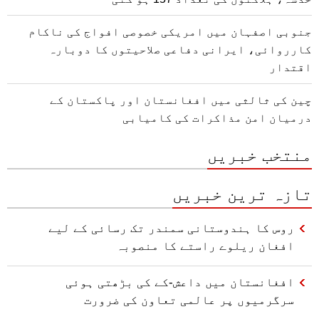
جنوبی اصفہان میں امریکی خصوصی افواج کی ناکام
کارروائی، ایرانی دفاعی صلاحیتوں کا دوبارہ
اقتدار
چین کی ثالثی میں افغانستان اور پاکستان کے
درمیان امن مذاکرات کی کامیابی
منتخب خبریں
تازہ ترین خبریں
روس کا ہندوستانی سمندر تک رسائی کے لیے
افغان ریلوے راستے کا منصوبہ
افغانستان میں داعش-کے کی بڑھتی ہوئی
سرگرمیوں پر عالمی تعاون کی ضرورت