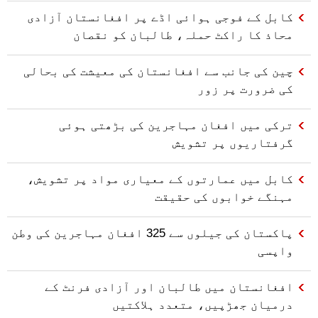
کابل کے فوجی ہوائی اڈے پر افغانستان آزادی
محاذ کا راکٹ حملہ، طالبان کو نقصان
چین کی جانب سے افغانستان کی معیشت کی بحالی
کی ضرورت پر زور
ترکی میں افغان مہاجرین کی بڑھتی ہوئی
گرفتاریوں پر تشویش
کابل میں عمارتوں کے معیاری مواد پر تشویش،
مہنگے خوابوں کی حقیقت
پاکستان کی جیلوں سے 325 افغان مہاجرین کی وطن
واپسی
افغانستان میں طالبان اور آزادی فرنٹ کے
درمیان جھڑپیں، متعدد ہلاکتیں