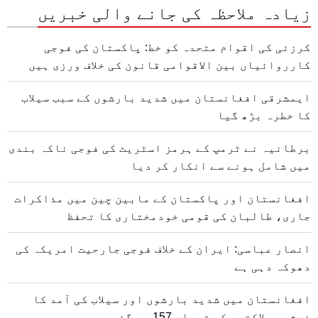
زیادہ ملاحظہ کی جانے والی خبریں
کرزئی کی اقوام متحدہ کو خط: پاکستان کی فوجی
کارروائیاں بین الاقوامی قانون کی خلاف ورزی ہیں
ایمشرقی افغانستان میں شدید بارشوں کے سبب سیلاب
کا خطرہ بڑھ گیا
برطانیہ نے ٹرمپ کے ہرمز اسٹریٹ کی فوجی ناکہ بندی
میں شامل ہونے سے انکار کر دیا
افغانستان اور پاکستان کے مابین چین میں مذاکرات
جاری، طالبان کی قومی خودمختاری کا تحفظ
انصار عباسی: ایران کے خلاف فوجی جارحیت امریکہ کی
دھوکہ دہی ہے
افغانستان میں شدید بارشوں اور سیلاب کی آمد کا
خدشہ، ہلاکتوں کی تعداد 157 ہو گئی