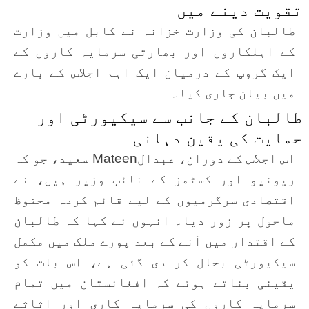
تقویت دینے میں
طالبان کی وزارت خزانہ نے کابل میں وزارت
کے اہلکاروں اور بھارتی سرمایہ کاروں کے
ایک گروپ کے درمیان ایک اہم اجلاس کے بارے
میں بیان جاری کیا۔
طالبان کے جانب سے سیکیورٹی اور
حمایت کی یقین دہانی
اس اجلاس کے دوران، عبدالMateen سعید، جو کہ
ریونیو اور کسٹمز کے نائب وزیر ہیں، نے
اقتصادی سرگرمیوں کے لیے قائم کردہ محفوظ
ماحول پر زور دیا۔ انہوں نے کہا کہ طالبان
کے اقتدار میں آنے کے بعد پورے ملک میں مکمل
سیکیورٹی بحال کر دی گئی ہے، اس بات کو
یقینی بناتے ہوئے کہ افغانستان میں تمام
سرمایہ کاروں کی سرمایہ کاری اور اثاثے