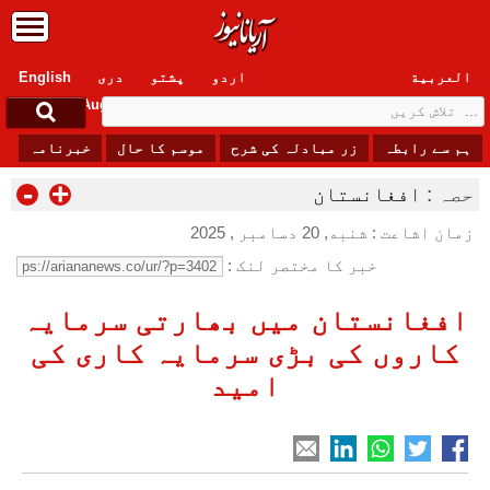
العربیة
اردو
پشتو
دری
English
Friday, 7 August , 2026
ہم سے رابطہ
زر مبادلہ کی شرح
موسم کا حال
خبرنامہ
-
+
حصہ :
افغانستان
زمان اشاعت : شنبه, 20 دسامبر , 2025
خبر کا مختصر لنک :
افغانستان میں بھارتی سرمایہ
کاروں کی بڑی سرمایہ کاری کی
امید