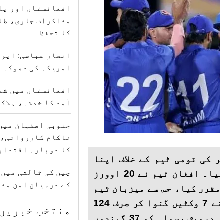
افغانستان اور پا
مذاکرات جاری، طا
کا تحفظ
انصار عباسی: ایرا
امریکہ کی دھوکہ د
افغانستان میں شدی
آمد کا خدشہ، ہلاکتوں کی
جنوبی اصفہان میں
ناکام کارروائی، 
کا دوبارہ اقتدار
 کی قومی ٹیم کے خلاف اپنا
چین کی ثالثی میں
واحد ٹی ٹوئنٹی میچ 25 رनों سے جیت لیا۔ افغان ٹیم نے 20 اوورز
کے درمیان امن مذ
 150 رنز کا ہدف مقرر کیا، جس سے میزبان ٹیم
پر دباؤ پڑا۔ آخر کار، قطر کی ٹیم نے 7 وکٹیں گنوا کر صرف 124
منتخب خبریں
رنز بنائے، اور افغانستان کے کپتان درویش رسولی کو 37 گیندوں