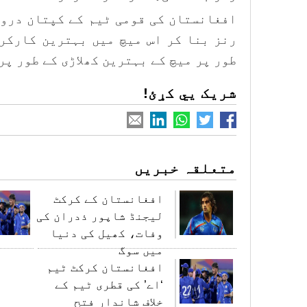
رنز بنا کر اس میچ میں بہترین کارکر
طور پر میچ کے بہترین کھلاڑی کے طور پر
شریک یي کړئ!
متعلقہ خبریں
افغانستان کے کرکٹ
لیجنڈ شاپور ذدران کی
وفات، کھیل کی دنیا
میں سوگ
افغانستان کرکٹ ٹیم
‘اے’ کی قطری ٹیم کے
خلاف شاندار فتح