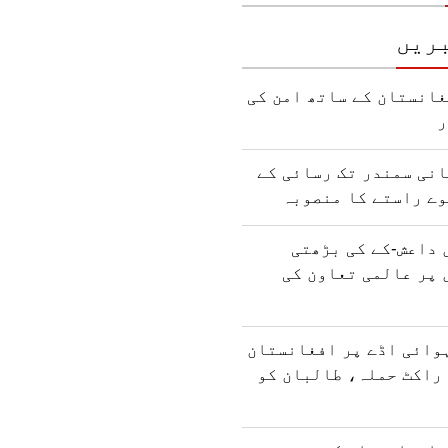
ریں
انستان کے ساتھ امن کی
ر
نی سمندر تک رسائی کے
وے راستے کا منصوبہ
 داعش-کے کی بڑھتی
 پر عالمی تعاون کی
وائی اڈے پر افغانستان
راکٹ حملہ، طالبان کو