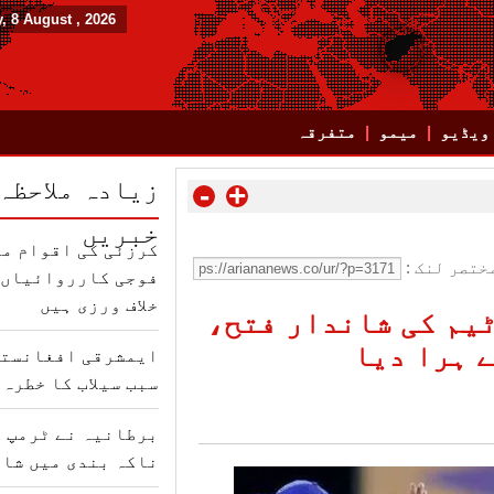
, 8 August , 2026
ویڈیو
میمو
متفرقہ
زیادہ ملاحظہ
-
+
خبریں
کرزئی کی اقوام مت
ختصر لنک :
فوجی کارروائیاں ب
خلاف ورزی ہیں
یم کی شاندار فتح،
ایمشرقی افغانستا
سبب سیلاب کا خطرہ 
برطانیہ نے ٹرمپ ک
ناکہ بندی میں شام