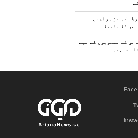
ے
طن کی بڑی واپسی:
نجز کا سامنا
نی کے منصوبوں کے لیے
ا معاہدہ
Face
T
Inst