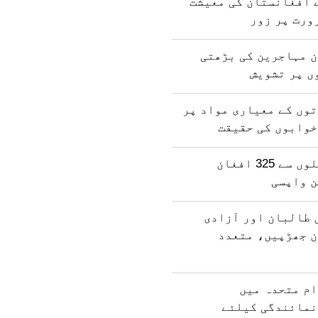
 افغانستان کی معیشت
ورت پر زور
ن مہاجرین کی بڑھتی
ں پر تشویش
وں کے معیاری مواد پر
خوابوں کی حقیقت
پاکستان کی جیلوں سے 325 افغان
ن واپسی
 طالبان اور آزادی
ن جھڑپیں، متعدد
ام متحدہ میں
نمائندگی کیلئے