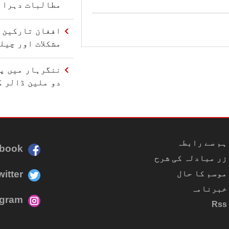
مطالبات دہرائ
افغان تارکین و
مشکلات اور چیل
ننگرہار میں پا
دو ملین ڈالر ک
ہم سے رابطہ
book
زر مبادلہ کی شرح
witter
موسم کا حال
خبرنامہ
agram
Rss