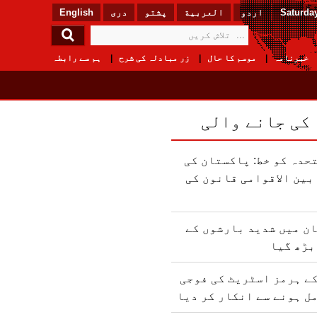
Saturday
اردو
العربیة
پشتو
دری
English
خبرنامہ
موسم کا حال
زر مبادلہ کی شرح
ہم سے رابطہ
 کی جانے والی
حدہ کو خط: پاکستان کی
ین الاقوامی قانون کی
ن میں شدید بارشوں کے
بڑھ گیا
ے ہرمز اسٹریٹ کی فوجی
ل ہونے سے انکار کر دیا