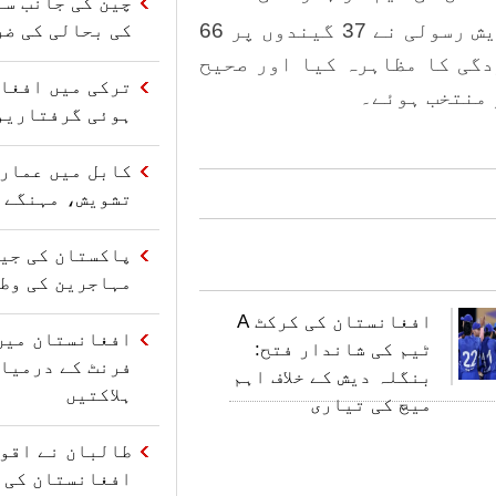
چین کی جانب سے
افغانستان کی قومی ٹیم کے کپتان درویش رسولی نے 37 گیندوں پر 66
کی بحالی کی ضر
دگی کا مظاہرہ کیا اور صحیح
ترکی میں افغا
 منتخب ہوئے۔
ہوئی گرفتاریو
کابل میں عمارت
تشویش، مہنگے 
مہاجرین کی وط
افغانستان کی کرکٹ A
افغانستان میں
ٹیم کی شاندار فتح:
فرنٹ کے درمیا
بنگلہ دیش کے خلاف اہم
ہلاکتیں
میچ کی تیاری
طالبان نے اقو
افغانستان کی 