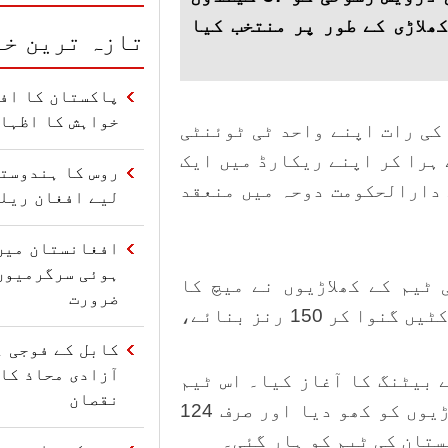
ن کھلاڑی کے طور پر منتخب کیا
تازہ ترین خب
پاکستان کا افغ
خواہش کا اظہا
کی رات اپنے واحد ٹی ٹوئنٹی
ی قومی ٹیم کو 25 رنز سے ہرا کر اپنے ریکارڈ میں ایک
روس کا ہندوستا
 دارالحکومت دوحہ میں منعقد
لیے افغان ریل
افغانستان میں
ہوئی سرگرمیوں
ٹیم کے کھلاڑیوں نے میچ کا
ضرورت
آغاز کیا اور دی گئی 20 اوورز میں 8 وکٹیں گنوا کر 150 رنز بنائے،
کابل کے فوجی ہ
آزادی محاذ کا 
 بیٹنگ کا آغاز کیا۔ اس ٹیم
نقصان
نے تمام 20 اوورز کھیلتے ہوئے 7 کھلاڑیوں کو کھو دیا اور صرف 124