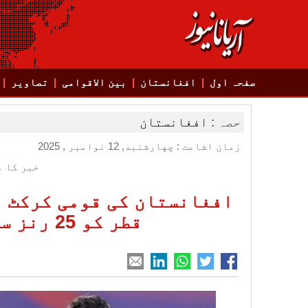
صفحہ اول
افغانستان
بین الاقوامی
تصاویر
حصہ :
افغانستان
زمان اشاعت : چهارشنبه, 12 نوامبر , 2025
خبر کا م
افغانستان کی قومی کرکٹ ٹ
قطر کو 25 رنز سے ہرا دیا