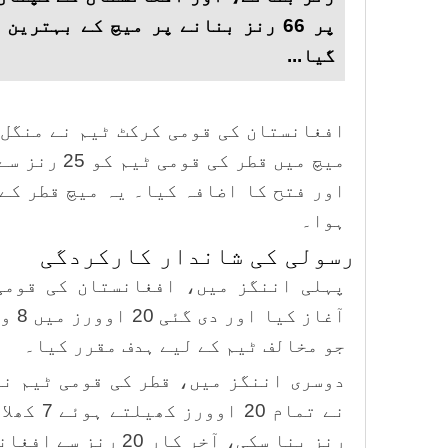
پر 66 رنز بنانے پر میچ کے بہتری
گیا...
افغانستان کی قومی کرکٹ ٹیم نے منگل 
میچ میں قطر ک
اور فتح کا اضافہ کیا۔ یہ میچ قطر کے
ہوا۔
رسولی کی شاندار کارکردگی
پہلی اننگز میں، افغانستان کی قومی 
جو مخالف ٹیم کے لیے ہدف مقرر کیا۔
دوسری اننگز میں، قطر کی قومی ٹیم نے
رنز بنا سکی، آخر کار 20 رنز سے افغانستان کی ٹیم کو ہار گئی۔