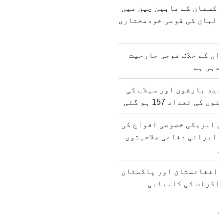
کستان کے مابین چین میں
لبان کی قومی خودمختاری
ن کے خلاف فوجی جارحیت
ہی ہے
د بارشوں اور سیلاب کی
 تعداد 157 ہو گئی
 امریکی خصوصی افواج کی
ایرانی دفاعی صلاحیتوں
 افغانستان اور پاکستان
اکرات کی کامیابی