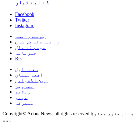
کے لیے تیار
Facebook
Twitter
Instagram
ہم سے رابطہ
زر مبادلہ کی شرح
موسم کا حال
خبرنامہ
Rss
صفحہ اول
افغانستان
بین الاقوامی
تصاویر
ویڈیو
میمو
متفرقہ
Copyright© ArianaNews, all rights reserved جملہ حقوق محفوظ
ہیں