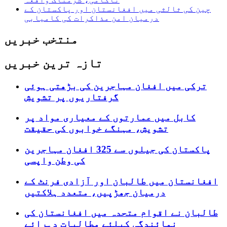
چین کی ثالثی میں افغانستان اور پاکستان کے
درمیان امن مذاکرات کی کامیابی
منتخب خبریں
تازہ ترین خبریں
ترکی میں افغان مہاجرین کی بڑھتی ہوئی
گرفتاریوں پر تشویش
کابل میں عمارتوں کے معیاری مواد پر
تشویش، مہنگے خوابوں کی حقیقت
پاکستان کی جیلوں سے 325 افغان مہاجرین
کی وطن واپسی
افغانستان میں طالبان اور آزادی فرنٹ کے
درمیان جھڑپیں، متعدد ہلاکتیں
طالبان نے اقوام متحدہ میں افغانستان کی
نمائندگی کیلئے مطالبات دہرائے