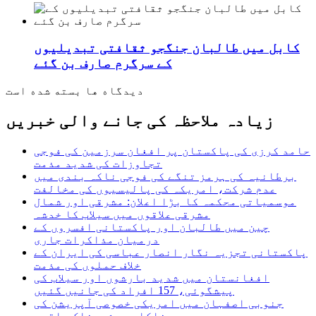
کابل میں طالبان جنگجو ثقافتی تبدیلیوں
کے سرگرم صارف بن گئے
دیدگاه ها بسته شده است
زیادہ ملاحظہ کی جانے والی خبریں
حامد کرزی کی پاکستان پر افغان سرزمین کی فوجی
تجاوزات کی شدید مذمت
برطانیہ کی ہرمز تنگے کی فوجی ناکہ بندی میں
عدم شرکت، امریکہ کی پالیسیوں کی مخالفت
موسمیاتی محکمہ کا بڑا اعلان: مشرقی اور شمال
مشرقی علاقوں میں سیلاب کا خدشہ
چین میں طالبان اور پاکستانی افسروں کے
درمیان مذاکرات جاری
پاکستانی تجزیہ نگار انصار عباسی کی ایران کے
خلاف حملوں کی مذمت
افغانستان میں شدید بارشوں اور سیلاب کی
پیشگوئی، 157 افراد کی جانیں گئیں
جنوبی اصفہان میں امریکی خصوصی آپریشن کی
ناکامی، شرمناک واقعہ