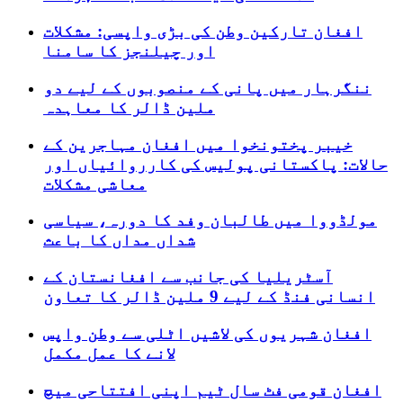
افغان تارکین وطن کی بڑی واپسی: مشکلات
اور چیلنجز کا سامنا
ننگرہار میں پانی کے منصوبوں کے لیے دو
ملین ڈالر کا معاہدہ
خیبر پختونخوا میں افغان مہاجرین کے
حالات: پاکستانی پولیس کی کارروائیاں اور
معاشی مشکلات
مولڈووا میں طالبان وفد کا دورہ، سیاسی
شداں مداں کا باعث
آسٹریلیا کی جانب سے افغانستان کے
انسانی فنڈ کے لیے 9 ملین ڈالر کا تعاون
افغان شہریوں کی لاشیں اٹلی سے وطن واپس
لانے کا عمل مکمل
افغان قومی فٹ سال ٹیم اپنی افتتاحی میچ