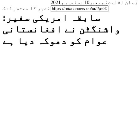
زمان اشاعت : جمعه, 10 دسامبر , 2021
خبر کا مختصر لنک :
سابقہ امریکی سفیر:
واشنگٹن نے افغانستانی
عوام کو دھوکہ دیا ہے