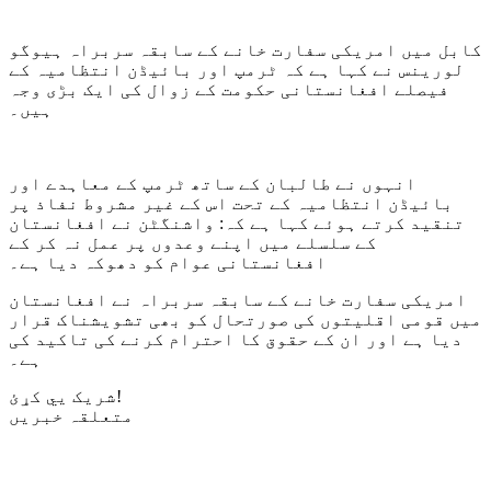
کابل میں امریکی سفارت خانے کے سابقہ سربراہ ہیوگو
لورینس نے کہا ہے کہ ٹرمپ اور بائیڈن انتظامیہ کے
فیصلے افغانستانی حکومت کے زوال کی ایک بڑی وجہ
ہیں۔
انہوں نے طالبان کے ساتھ ٹرمپ کے معاہدے اور
بائیڈن انتظامیہ کے تحت اس کے غیر مشروط نفاذ پر
تنقید کرتے ہوئے کہا ہے کہ: واشنگٹن نے افغانستان
کے سلسلے میں اپنے وعدوں پر عمل نہ کر کے
افغانستانی عوام کو دھوکہ دیا ہے۔
امریکی سفارت خانے کے سابقہ سربراہ نے افغانستان
میں قومی اقلیتوں کی صورتحال کو بھی تشویشناک قرار
دیا ہے اور ان کے حقوق کا احترام کرنے کی تاکید کی
ہے۔
شریک یي کړئ!
متعلقہ خبریں