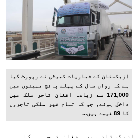
ازبکستان کے شماریات کمیٹی نے رپورٹ کیا
ہے کہ رواں سال کے پہلے پانچ مہینوں میں
171,000 سے زیادہ افغان تاجر ملک میں
داخل ہوئے، جو کہ تمام غیر ملکی تاجروں
کا 89 فیصد ہیں...
ازبکستان میں افغان تاجروں کا