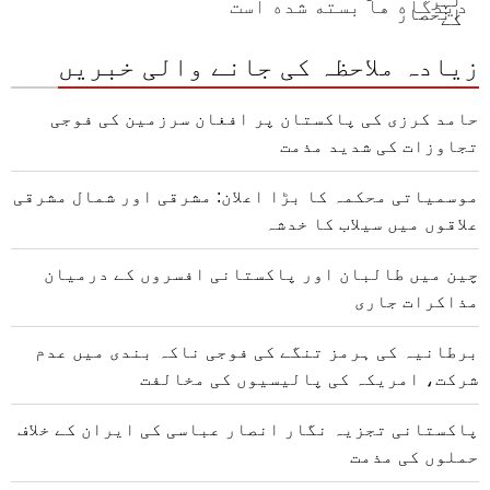
دیدگاه ها بسته شده است
زیادہ ملاحظہ کی جانے والی خبریں
حامد کرزی کی پاکستان پر افغان سرزمین کی فوجی
تجاوزات کی شدید مذمت
موسمیاتی محکمہ کا بڑا اعلان: مشرقی اور شمال مشرقی
علاقوں میں سیلاب کا خدشہ
چین میں طالبان اور پاکستانی افسروں کے درمیان
مذاکرات جاری
برطانیہ کی ہرمز تنگے کی فوجی ناکہ بندی میں عدم
شرکت، امریکہ کی پالیسیوں کی مخالفت
پاکستانی تجزیہ نگار انصار عباسی کی ایران کے خلاف
حملوں کی مذمت