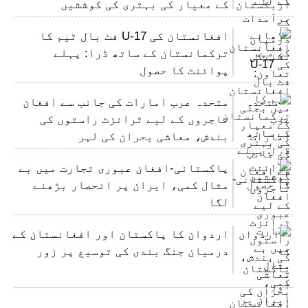
کے معیار کی بہتری کی کوششیں
افغانستان کی U-17 فٹ بال ٹیم کا
ترکمانستان کے ساتھ ڈرا: پہلے
پوائنٹ کا حصول
متحدہ عرب امارات کی جانب سے افغان
تاجروں کے لیے ٹرانزٹ راستوں کی
بندش، معاشی بحران کی لہر
پاکستانی-افغان عبوری تجارت میں بے
مثال کمی، ایران پر انحصار بڑھنے
لگا
اردوان کا پاکستان اور افغانستان کے
درمیان جنگ بندی کی توسیع پر زور