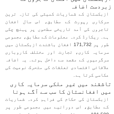
زبردست اضافہ
ازبکستان کے شماریات کمیٹی کی تازہ ترین
سرکاری رپورٹ کے مطابق، اس سال افغان
تاجروں کی آمد تاریخی سطحوں پر پہنچ چکی
ہے۔ ریکارڈ کردہ معلومات کے مطابق، مجموعی
طور پر 171,732 افغان باشندے ازبکستان میں
سرمایہ کاری، تجارت اور مختلف کاروباری
سرگرمیوں کے مقصد سے داخل ہوئے۔ یہ اضافہ
علاقائی اقتصادی تعلقات کی متحرک نوعیت کی
عکاسی کرتا ہے۔
تاشقند میں غیر ملکی سرمایہ کاری
میں افغانستان کا سب سے آگے ہونا
ازبکستان کی حکام کی فراہم کردہ شماریات
کے مطابق، اس دورانیے میں مجموعی طور پر