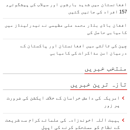
افغانستان میں شدید بارشوں اور سیلاب کی پیشگوئی،
157 افراد کی جانیں گئیں
افغان باڈی بلڈر محمد علی عظیمی نے نیدرلینڈز میں
کامیابی حاصل کی
چین کی ثالثی میں افغانستان اور پاکستان کے
درمیان امن مذاکرات کی کامیابی
منتخب خبریں
تازہ ترین خبریں
امریکہ کی داعش خراسان کے خلاف ایکشن کی ضرورت
پر زور
ہیبت اللہ اخوندزادہ کی علمائے کرام سے شریعت
کے نظام کو مستحکم کرنے کی اپیل