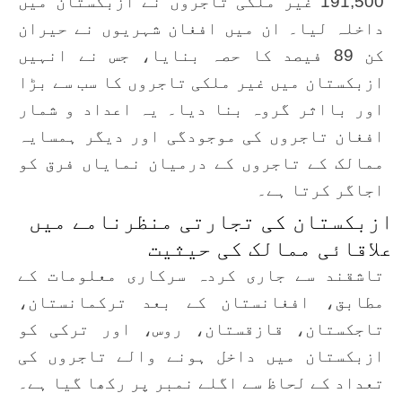
191,500 غیر ملکی تاجروں نے ازبکستان میں
داخلہ لیا۔ ان میں افغان شہریوں نے حیران
کن 89 فیصد کا حصہ بنایا، جس نے انہیں
ازبکستان میں غیر ملکی تاجروں کا سب سے بڑا
اور بااثر گروہ بنا دیا۔ یہ اعداد و شمار
افغان تاجروں کی موجودگی اور دیگر ہمسایہ
ممالک کے تاجروں کے درمیان نمایاں فرق کو
اجاگر کرتا ہے۔
ازبکستان کی تجارتی منظرنامے میں
علاقائی ممالک کی حیثیت
تاشقند سے جاری کردہ سرکاری معلومات کے
مطابق، افغانستان کے بعد ترکمانستان،
تاجکستان، قازقستان، روس، اور ترکی کو
ازبکستان میں داخل ہونے والے تاجروں کی
تعداد کے لحاظ سے اگلے نمبر پر رکھا گیا ہے۔