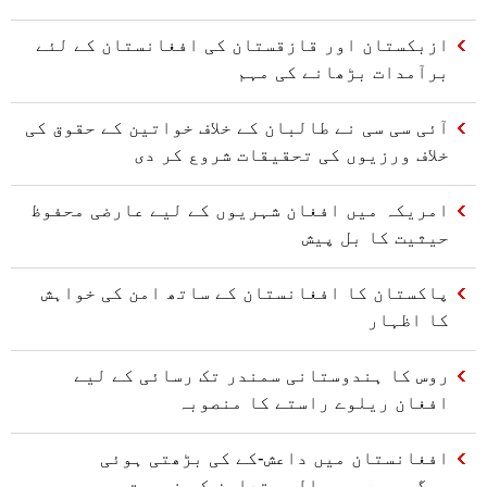
ازبکستان اور قازقستان کی افغانستان کے لئے
برآمدات بڑھانے کی مہم
آئی سی سی نے طالبان کے خلاف خواتین کے حقوق کی
خلاف ورزیوں کی تحقیقات شروع کر دی
امریکہ میں افغان شہریوں کے لیے عارضی محفوظ
حیثیت کا بل پیش
پاکستان کا افغانستان کے ساتھ امن کی خواہش
کا اظہار
روس کا ہندوستانی سمندر تک رسائی کے لیے
افغان ریلوے راستے کا منصوبہ
افغانستان میں داعش-کے کی بڑھتی ہوئی
سرگرمیوں پر عالمی تعاون کی ضرورت