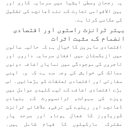
یہ رجحان وسطی ایشیا میں سرمایہ کاری اور
بین الاقوامی تجارت کے نئے ڈھانچے کی تشکیل
کی عکاسی کرتا ہے۔
بہتر ٹرانزٹ راستوں اور اقتصادی
انضمام کے مثبت اثرات
اقتصادی ماہرین کا خیال ہے کہ حالیہ سالوں
میں ازبکستان میں افغان سرمایہ داروں اور
تاجروں کی موجودگی میں نمایاں اضافہ دونوں
ممالک کی خواہش کی وجہ سے ہے کہ وہ اپنی
سفارتی اور اقتصادی تعلقات کو بڑھائیں۔ اس
بڑے اقتصادی اضافے کے لیے کلیدی عوامل میں
ویزے کی سہولت، ٹرانسپورٹ کے بنیادی
ڈھانچے اور ریلوے کی ترقی، علاقائی ٹرانزٹ
کوریڈورز کا فعال ہونا، اور سرحد پار
مشترکہ مارکیٹوں کا قیام شامل ہیں۔