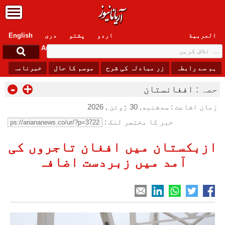
العربیة
اردو
پشتو
دری
English
Sunday, 9 August , 2026
ہم سے رابطہ
زر مبادلہ کی شرح
موسم کا حال
خبرنامہ
-
+
حصہ :
افغانستان
زمان اشاعت : سه‌شنبه, 30 ژوئن , 2026
خبر کا مختصر لنک :
ازبکستان میں افغان تاجروں کی
آمد میں زبردست اضافہ