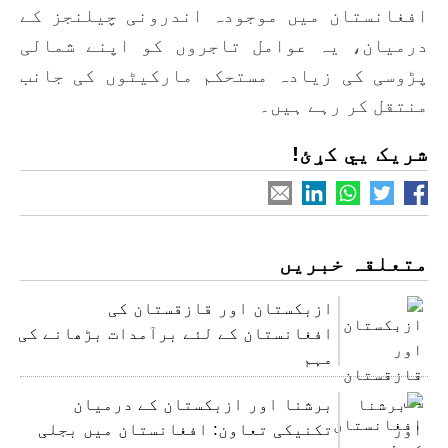
افغانستان میں موجودہ اندرونی چیلنجز کے
درمیان، یہ عوامل تاجروں کو اپنے شمالی
پڑوسی کی زیادہ مستحکم مارکیٹوں کی جانب
منتقل کر رہے ہیں۔
شریک یي کړئ!
متعلقہ خبریں
ازبکستان اور قازقستان کی
افغانستان کے لئے برآمدات بڑھانے کی
مہم
برشنا اور ازبکستان کے درمیان
تکنیکی تعاون: افغانستان میں بجلی