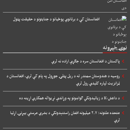
افغانستان کې د برتانوي پوځیانو د جنایتونو د حقیقت پټول
نوی خبرونه
پاکستان د افغانستان سره د جګړې اراده نه لري
روسیه د هندوستان سمندر ته د ریل پټلۍ جوړول په پام کې لري، افغانستان د
ټرانزیت لپاره کلیدي رول لري
د داعش-K د زیاتیدونکي ګواښونو په وړاندې نړیواله همکاري اړینه ده
متحده ملتونه: ۲.۷ میلیونه افغان راستنېدونکي د بشري مرستې بیړنۍ اړتیا
لري