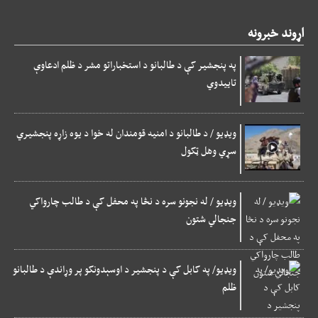
اړوند خبرونه
په پنجشیر کې د طالبانو د استخباراتو مشر د ظلم ادعاوې
تاییدوي
ویډیو / د طالبانو د امنیه قومندان له خوا د یوه زاړه پنجشیري
سړي وهل ټکول
ویډیو / له نجونو سره د نڅا په محفل کې د طالب چارواکي
جنجالي شتون
ویډیو/ په کابل کې د پنجشیر د اوسېدونکو پر وړاندې د طالبانو
ظلم