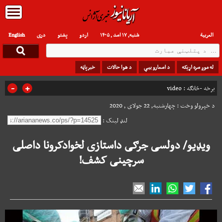
العربیة
شنبه, ۱۷ اسد , ۱۴۰۵
اردو
پشتو
دری
English
له موږ سره اړیکه
د اسعارو بیې
د هوا حالات
خبرپاڼه
-
+
برخه -څانګه :
video
د خپرولو وخت : چهارشنبه, 22 جولای , 2020
لنډ لینک :
ویډیو/ دولسی جرګی داستازی لخوادکرونا داصلی
سرچینی کشف!