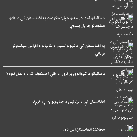
د طالبانو لخوا د رسنیو ځپل؛ حکومت په افغانستان کې د آزادو
معلوماتو جریان بندوي
په افغانستان کې د نجونو تعلیم؛ د طالبانو د افراطي سیاستونو
قرباني
د طالبانو د کډوالو وزیر ترور؛ داخلي اختلافونه که د داعش نفوذ؟
افغانستان کې د برتانیې د جنایتونو په اړه څیړنه
مجاهد: افغانستان امن دی