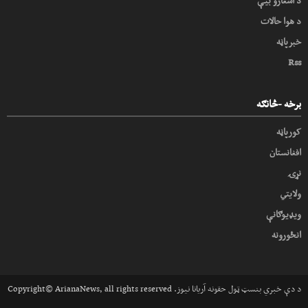
د اسعارو بیې
د هوا حالات
خبرپاڼه
Rss
برخه -څانګه
کورپاڼه
افغانستان
نړۍ
ولایتي
ویډیوګانې
انځورونه
Copyright© ArianaNews, all rights reserved .د دې خبري بنسټ ټول حقونه آریانا نیوز