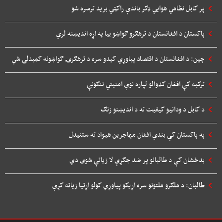
پر کابل نظامي هوایي ډګر باندې راکټي برید ترسره شو
پاکستان د افغانستان د ترهګرو ګواښو بیا په اړه اندیښنه لري
چین: د افغانستان د اقتصاد پیاوړي کیدو سره د ترهګرۍ ګواښونه کمیدلی شي
ترکیه کې افغان کډوالو لپاره نوې امنیتي ننګونې
د کابل د ودانیو کیفیت ته د اندیښنو زنګ
په پاکستان کې بندي افغان مهاجرین هیواد ته ستنیدل
بدخشان کې د طالبانو پر ضد جګړې لا زیاتې شوی دي
طالبان: د ملګرو ملتونو سره اړیکو پیاوړي کولو اړتیا زیاته کړې