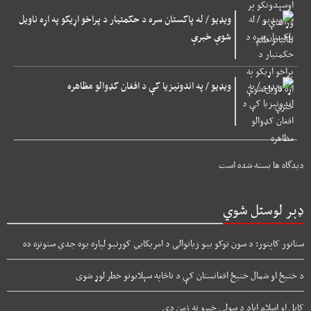
ویډیو / له پاکستان سره د حکمتیار د پراخو اړیکو په اړه ناویل
شوې خبرې
ویډیو / په اندونیزیا کې د افغان کډوالو مظاهره
دیدگاه ها بسته شده است
ډېر لوستل شوي
سناتور کاپتور: د سون توکو بیو زیاتوالی د امریکایي کورنیو لپاره یوه جدي ستونزه ده
د ختیځ او شمال ختیځ افغانستان کې د ناڅاپه سېلابونو خطر لوړ شوی
کابل او اسلام اباد د سولې خبرو ته ژمن دي