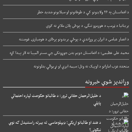
د افغانستان په ۲۶ ولایتونو کې د طوفانونو او سیلابونو شدید خطر
بریتانیا د ټرمپ د هورمزو تنگۍ د پوځي پلان ملاتړ نه کوي
د انصار عباسي د ایران پر وړاندې د پوځې بریدونو پرځای د هوښیارۍ غوښتنه
محمد علي عظیمی: د افغانستان دویم بدن جوړونکی چې مستر المپیا ته لار پیدا کړه
متحده عرب اماراتو د اوپیک نه وتل؛ سیمه ایزې او نړیوالې بدلونونه
وړاندیز شوي خبرونه
د خلیل‌الرحمان حقاني ترور: د طالبانو حکومت لپاره احتمالي
پایلې
د هند او طالبانو اړیکې؛ ډیپلوماسۍ ته بیرته راستنیدل که نوي
ننګونې؟