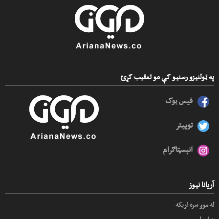
په ټولنیزو رسنیو کې مو تعقیب کړئ
فیس بوک
توییتر
انېسټاګرام
آریانا نیوز
له موږ سره اړیکه