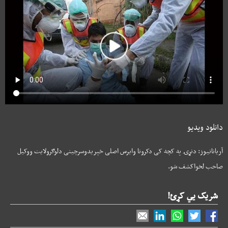
دانلود ویدیو
آریانانیوز: دنړۍ په کچه کی دکرونا وایرس اصلی خپریدوسرچینی دلوګرولایت ووکیل
صاحب لخواکشف شو.
شریک یي کړئ!